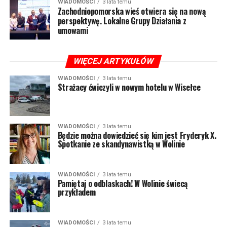
WIADOMOŚCI
3 lata temu
Zachodniopomorska wieś otwiera się na nową
perspektywę. Lokalne Grupy Działania z
umowami
WIĘCEJ ARTYKUŁÓW
WIADOMOŚCI
3 lata temu
Strażacy ćwiczyli w nowym hotelu w Wisełce
WIADOMOŚCI
3 lata temu
Będzie można dowiedzieć się kim jest Fryderyk X.
Spotkanie ze skandynawistką w Wolinie
WIADOMOŚCI
3 lata temu
Pamiętaj o odblaskach! W Wolinie świecą
przykładem
WIADOMOŚCI
3 lata temu