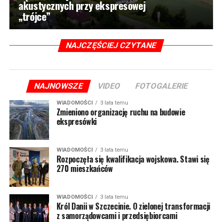
akustycznych przy ekspresowej
„trójce”
NAJCZĘŚCIEJ CZYTANE
NAJNOWSZE
VIDEO
FOTOGALERIE
WIADOMOŚCI
3 lata temu
Zmieniono organizację ruchu na budowie
ekspresówki
WIADOMOŚCI
3 lata temu
Rozpoczęła się kwalifikacja wojskowa. Stawi się
270 mieszkańców
WIADOMOŚCI
3 lata temu
Król Danii w Szczecinie. O zielonej transformacji
z samorządowcami i przedsiębiorcami