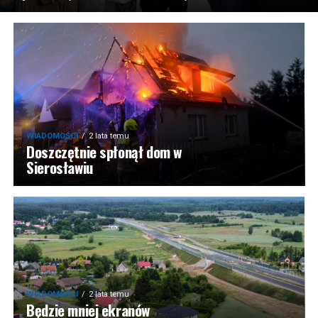
WIADOMOŚCI
2 lata temu
Doszczętnie spłonął dom w
Sierosławiu
WIADOMOŚCI
2 lata temu
Będzie mniej ekranów