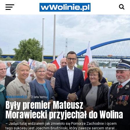
WIADOMOŚCI
2 lata temu
Były premier Mateusz
Morawiecki przyjechał do Wolina
– Jadąc tutaj widziałem jak zmieniło się Pomorze Zachodnie i ojcem
tego sukcesu jest Joachim Brudziński, który zawsze sercem starał...