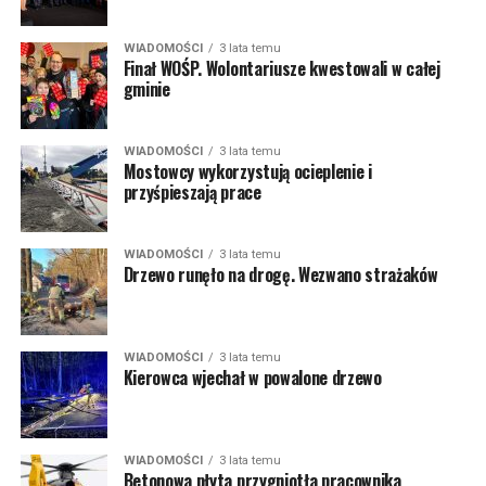
WIADOMOŚCI
3 lata temu
Finał WOŚP. Wolontariusze kwestowali w całej
gminie
WIADOMOŚCI
3 lata temu
Mostowcy wykorzystują ocieplenie i
przyśpieszają prace
WIADOMOŚCI
3 lata temu
Drzewo runęło na drogę. Wezwano strażaków
WIADOMOŚCI
3 lata temu
Kierowca wjechał w powalone drzewo
WIADOMOŚCI
3 lata temu
Betonowa płyta przygniotła pracownika