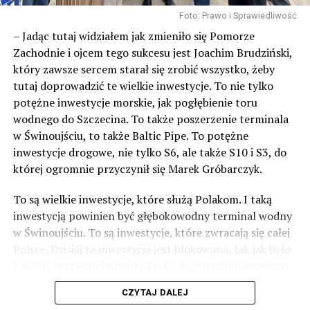
Foto: Prawo i Sprawiedliwość
– Jadąc tutaj widziałem jak zmieniło się Pomorze
Zachodnie i ojcem tego sukcesu jest Joachim Brudziński,
który zawsze sercem starał się zrobić wszystko, żeby
tutaj doprowadzić te wielkie inwestycje. To nie tylko
potężne inwestycje morskie, jak pogłębienie toru
wodnego do Szczecina. To także poszerzenie terminala
w Świnoujściu, to także Baltic Pipe. To potężne
inwestycje drogowe, nie tylko S6, ale także S10 i S3, do
której ogromnie przyczynił się Marek Gróbarczyk.
To są wielkie inwestycje, które służą Polakom. I taką
inwestycją powinien być głębokowodny terminal wodny
w Świnoujściu. To są inwestycje, które zwracają się całej
Polsce. Dzisiaj ta inwestycja jest blokowana, tak jak było
z #CPK. Wzywam Donalda Tuska do natychmiastowego
odblokowania CPK.
CZYTAJ DALEJ