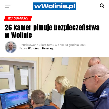
WIADOMOŚCI
26 kamer pilnuje bezpieczeństwa
w Wolinie
Opublikowano
3 lata temu
w dniu
23 grudnia 2023
Przez
Wojciech Basałygo