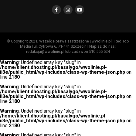
© Copyright 2021, Wszelkie prawa zastrzeżone | wWolinie.pl | Red Top
Media | ul. Cyfrowa 6, 71-441 Szczecin | Napisz do nas:
redakcja@wwolinie.pl lub zadzwoń 510 555 524
Warning
: Undefined array key "slug" in
/home/klient.dhosting.pl/basalygo/wwolinie.pl-
ii3e/public_html/wp-includes/class-wp-theme-json.php
on
line
2180
Warning
: Undefined array key "slug" in
/home/klient.dhosting.pl/basalygo/wwolinie.pl-
ii3e/public_html/wp-includes/class-wp-theme-json.php
on
line
2180
Warning
: Undefined array key "slug" in
/home/klient.dhosting.pl/basalygo/wwolinie.pl-
ii3e/public_html/wp-includes/class-wp-theme-json.php
on
line
2180
Warning
: Undefined array key "slug" in