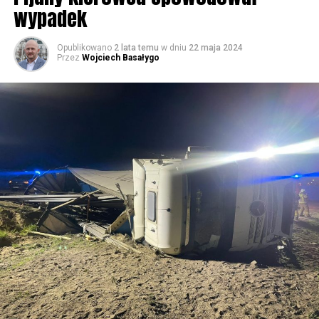
wypadek
59781 odsłon
Opublikowano
2 lata temu
w dniu
22 maja 2024
Przez
Wojciech Basałygo