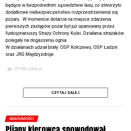
Wikingów lub zwiedzając miasto z przewodnikiem (start
będące w bezpośrednim sąsiedztwie lasu, co stworzyło
spod biblioteki). O godzinie 19.00 w kolegiacie
dodatkowe niebezpieczeństwo rozprzestrzenienia się
wysłuchamy organowego koncertu w wykonaniu
pożaru. W momencie dotarcia na miejsce zdarzenia
państwa Witkowskich.
pierwszych zastępów pożar był już opanowany przez
funkcjonariuszy Straży Ochrony Kolei. Działania strażaków
Wyjątkowym wydarzeniem będzie koncert w wykonaniu
polegały na dogaszeniu ognia.
Kawuś Music Project, podczas którego wysłuchamy
W działaniach udział brały: OSP Kołczewo, OSP Ładzin
polskich przebojów w jazzowej aranżacji (godz. 20.00
oraz JRG Międzyzdroje.
przed biblioteką). Podczas koncertu zaplanowaliśmy dla
Państwa poczęstunek.
59780 odsłon
Projekt Polsko – Niemieckie Ottonowe Spotkanie
Młodych sfinansowany został z Funduszu Małych
Projektów Interreg VI A – Kultura i zrównoważona
CZYTAJ DALEJ
turystyka.
Partnerzy projektu: Gmina Wolin, Miasto Prenzlau
(Niemcy), Biblioteka Publiczna Gminy Wolin, Parafia
WIADOMOŚCI
Rzymskokatolicka w Wolinie
Pijany kierowca spowodował