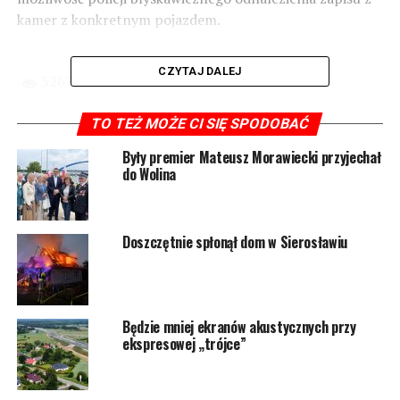
kamer z konkretnym pojazdem.
CZYTAJ DALEJ
3267 odsłon
TO TEŻ MOŻE CI SIĘ SPODOBAĆ
POWIĄZANE TEMATY:
WOLIN
Były premier Mateusz Morawiecki przyjechał
NASTĘPNY
do Wolina
Strażacy interweniowali w związku z silnym wiatrem
NIE PRZEGAP
Spotkanie wigilijne w Dargobądzu
Doszczętnie spłonął dom w Sierosławiu
Będzie mniej ekranów akustycznych przy
ekspresowej „trójce”