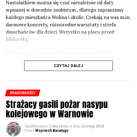
zabezpieczeń. Dopóki nie będzie tych przekroczonych
Nastolatkiem można się czuć niezależnie od daty
norm dopuszczalnego hałasu, no to nie możemy nic
wpisanej w dowodzie osobistym , dlatego zapraszamy
zrobić. Tam są odpowiednie normy – 61 i 56 decybeli –
każdego mieszkańca Wolina i okolic. Czekają na was m.in.
zaznacza.
darmowe koncerty, różnorodne warsztaty i strefa
dmuchańców dla dzieci. Wszystko na placu przed
Foto: Wojciech Basałygo
biblioteką.
Startujemy w czwartek 30 maja o godzinie 16.00
59781 odsłon
występami zespołów „Yellow” i „Specyficzni”.
CZYTAJ DALEJ
WIADOMOŚCI
Strażacy gasili pożar nasypu
kolejowego w Warnowie
Opublikowano
2 lata temu
w dniu
26 maja 2024
Przez
Wojciech Basałygo