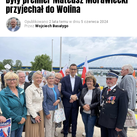
przyjechał do Wolina
Opublikowano
2 lata temu
w dniu
5 czerwca 2024
Przez
Wojciech Basałygo