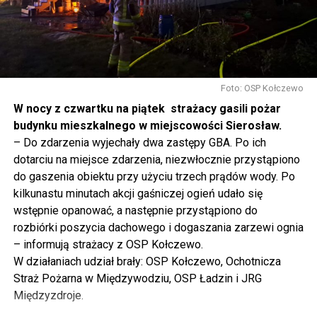
tak to traktujemy. Jesteśmy dzisiaj w Wolinie. Często to
mówię, tutaj, na wyspie Wolin, na wyspie Uznam, Polska
się tutaj nie kończy, Polska się tutaj zaczyna.
Gdyby nie determinacja rządu Prawa i Sprawiedliwości,
to tunel pod Świną do dzisiaj byłby w sferze
Foto: OSP Kołczewo
projektowania i dyskusji. Ważny tutaj był wkład
W nocy z czwartku na piątek strażacy gasili pożar
samorządu, ale to rząd PiS podjął w tej sprawie
budynku mieszkalnego w miejscowości Sierosław.
najważniejsze decyzje. Powstał dzięki ogromnej
– Do zdarzenia wyjechały dwa zastępy GBA. Po ich
determinacji rządu najpierw Pani Premier Beaty Szydło,
dotarciu na miejsce zdarzenia, niezwłocznie przystąpiono
a następnie Pana Premiera Mateusza Morawieckiego.
do gaszenia obiektu przy użyciu trzech prądów wody. Po
Chciałbym podziękować Panu Premierowi za to jak
kilkunastu minutach akcji gaśniczej ogień udało się
osobiście pilnował powstania tej inwestycji. Cieszymy
wstępnie opanować, a następnie przystąpiono do
się, że turyści również korzystają z tunelu, cieszymy się,
rozbiórki poszycia dachowego i dogaszania zarzewi ognia
że wśród tych 4 milionów samochodów, które
– informują strażacy z OSP Kołczewo.
przejechały już otwartym tunelem w Świnoujściu,
W działaniach udział brały: OSP Kołczewo, Ochotnicza
przyjechało tutaj do nas tak wielu turystów z zagranicy
Straż Pożarna w Międzywodziu, OSP Ładzin i JRG
– powiedział Wiceprezes PiS Joachim Brudziński w
Międzyzdroje.
#Wolin.