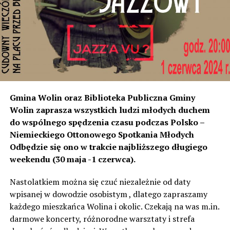
rozumiemy, że natężenie dźwięku wystarczyło do ich
instalacji, to na tym odcinku generują dokładnie ten sam
poziom dźwięku co tam. Sprawdzałyśmy, że odległość
naszych nieruchomości od drogi jest taka sama, a nawet
w stosunku do niektórych mniejsza niż tych, które są na
początku miejscowości chronione ekranami – mówi
Jolanta Podhajska.
Przedstawiciel GDDKiA mówi, że po roku od oddania
Gmina Wolin oraz Biblioteka Publiczna Gminy
inwestycji będzie przeprowadzona ponowna analiza
Wolin zaprasza wszystkich ludzi młodych duchem
hałasu, jeśli decybeli będzie więcej niż sądzono –
do wspólnego spędzenia czasu podczas Polsko –
wówczas ekrany zostaną zamontowane.
Niemieckiego Ottonowego Spotkania Młodych
Odbędzie się ono w trakcie najbliższego długiego
– Jeżeli wyjdzie na to, że są przekroczone normy, to
weekendu (30 maja -1 czerwca).
wówczas będą podjęte działania w celu realizacji takich
zabezpieczeń. Dopóki nie będzie tych przekroczonych
Nastolatkiem można się czuć niezależnie od daty
norm dopuszczalnego hałasu, no to nie możemy nic
wpisanej w dowodzie osobistym , dlatego zapraszamy
zrobić. Tam są odpowiednie normy – 61 i 56 decybeli –
każdego mieszkańca Wolina i okolic. Czekają na was m.in.
zaznacza.
darmowe koncerty, różnorodne warsztaty i strefa