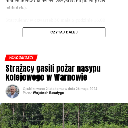
dmuchańców dla dzieci. Wszystko na placu przed
Foto: Wojciech Basałygo
biblioteką.
Startujemy w czwartek 30 maja o godzinie 16.00
59897 odsłon
występami zespołów „Yellow” i „Specyficzni”.
CZYTAJ DALEJ
WIADOMOŚCI
Strażacy gasili pożar nasypu
kolejowego w Warnowie
Opublikowano
2 lata temu
w dniu
26 maja 2024
Przez
Wojciech Basałygo