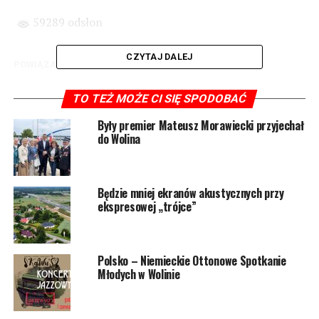
59289 odsłon
CZYTAJ DALEJ
POWIĄZANE TEMATY:
WOLIN
NASTĘPNY
TO TEŻ MOŻE CI SIĘ SPODOBAĆ
Były premier Mateusz Morawiecki przyjechał do Wolina
Były premier Mateusz Morawiecki przyjechał
NIE PRZEGAP
do Wolina
Będzie mniej ekranów akustycznych przy ekspresowej
„trójce”
Będzie mniej ekranów akustycznych przy
ekspresowej „trójce”
Polsko – Niemieckie Ottonowe Spotkanie
Młodych w Wolinie