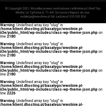
© Copyright 2021, Wszelkie prawa zastrzeżone | wWolinie.pl | Red Top
Media | ul. Cyfrowa 6, 71-441 Szczecin | Napisz do nas:
redakcja@wwolinie.pl lub zadzwoń 510 555 524
Warning
: Undefined array key "slug" in
Macierzyństwo, często idealizowane, bywa jednak
/home/klient.dhosting.pl/basalygo/wwolinie.pl-
ii3e/public_html/wp-includes/class-wp-theme-json.php
on
trudne. Jak radzić sobie z wyzwaniami, jakie stawia przed
line
2180
rodzicami pojawienie się nowego członka rodziny
Warning
: Undefined array key "slug" in
rozmawialiśmy podczas panelu dla rodziców. Wzięli w
/home/klient.dhosting.pl/basalygo/wwolinie.pl-
nich udział Ada Michoń (właścicielka centrum ds. opieki
ii3e/public_html/wp-includes/class-wp-theme-json.php
on
line
2180
nad kobietami w ci
ąży
MomBella w Kamieniu
Pomorskim), Agnieszka Grocholska (wolińska
Warning
: Undefined array key "slug" in
/home/klient.dhosting.pl/basalygo/wwolinie.pl-
stomatolożka) oraz Leszek Naziemiec (fizjoterapeuta i
ii3e/public_html/wp-includes/class-wp-theme-json.php
on
psycholog dziecięcy z Kołczewa).
line
2180
Warning
: Undefined array key "slug" in
To, co si
ę działo w bibliotece w czwartkowe południe
/home/klient.dhosting.pl/basalygo/wwolinie.pl-
ii3e/public_html/wp-includes/class-wp-theme-json.php
on
przeczyło mitowi, że biblioteka to miejsce ciszy i zadumy
line
2226
nad książką. Tego dnia, za sprawą Pana Poety licznie
Warning
: Undefined array key "slug" in
przybyłe dzieci przeniosły się w świat ptak. Była poezja,
/home/klient.dhosting.pl/basalygo/wwolinie.pl-