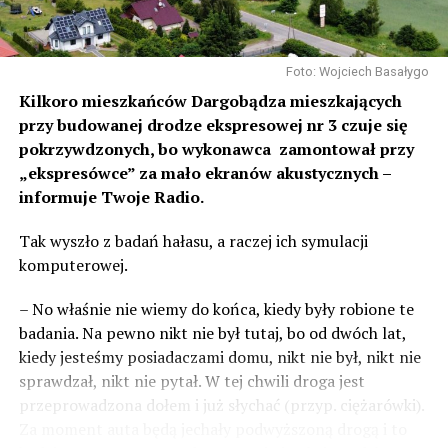
tak to traktujemy. Jesteśmy dzisiaj w Wolinie. Często to
mówię, tutaj, na wyspie Wolin, na wyspie Uznam, Polska
się tutaj nie kończy, Polska się tutaj zaczyna.
Foto: Wojciech Basałygo
Gdyby nie determinacja rządu Prawa i Sprawiedliwości,
Kilkoro mieszkańców Dargobądza mieszkających
to tunel pod Świną do dzisiaj byłby w sferze
przy budowanej drodze ekspresowej nr 3 czuje się
projektowania i dyskusji. Ważny tutaj był wkład
pokrzywdzonych, bo wykonawca zamontował przy
samorządu, ale to rząd PiS podjął w tej sprawie
„ekspresówce” za mało ekranów akustycznych –
najważniejsze decyzje. Powstał dzięki ogromnej
informuje Twoje Radio.
determinacji rządu najpierw Pani Premier Beaty Szydło,
Tak wyszło z badań hałasu, a raczej ich symulacji
a następnie Pana Premiera Mateusza Morawieckiego.
komputerowej.
Chciałbym podziękować Panu Premierowi za to jak
osobiście pilnował powstania tej inwestycji. Cieszymy
– No właśnie nie wiemy do końca, kiedy były robione te
się, że turyści również korzystają z tunelu, cieszymy się,
badania. Na pewno nikt nie był tutaj, bo od dwóch lat,
że wśród tych 4 milionów samochodów, które
kiedy jesteśmy posiadaczami domu, nikt nie był, nikt nie
przejechały już otwartym tunelem w Świnoujściu,
sprawdzał, nikt nie pytał. W tej chwili droga jest
przyjechało tutaj do nas tak wielu turystów z zagranicy
przeprowadzona dołem i już słychać (przyp. ciężarówki).
– powiedział Wiceprezes PiS Joachim Brudziński w
Za moment auta będą jechały podwyższoną drogą i to
#Wolin.