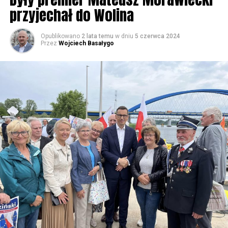
przyjechał do Wolina
Opublikowano
2 lata temu
w dniu
5 czerwca 2024
Przez
Wojciech Basałygo