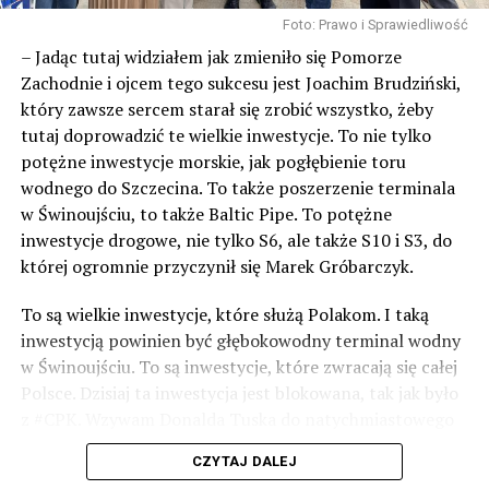
Foto: Prawo i Sprawiedliwość
– Jadąc tutaj widziałem jak zmieniło się Pomorze
Zachodnie i ojcem tego sukcesu jest Joachim Brudziński,
który zawsze sercem starał się zrobić wszystko, żeby
tutaj doprowadzić te wielkie inwestycje. To nie tylko
potężne inwestycje morskie, jak pogłębienie toru
wodnego do Szczecina. To także poszerzenie terminala
w Świnoujściu, to także Baltic Pipe. To potężne
inwestycje drogowe, nie tylko S6, ale także S10 i S3, do
której ogromnie przyczynił się Marek Gróbarczyk.
To są wielkie inwestycje, które służą Polakom. I taką
inwestycją powinien być głębokowodny terminal wodny
w Świnoujściu. To są inwestycje, które zwracają się całej
Polsce. Dzisiaj ta inwestycja jest blokowana, tak jak było
z #CPK. Wzywam Donalda Tuska do natychmiastowego
odblokowania CPK.
CZYTAJ DALEJ