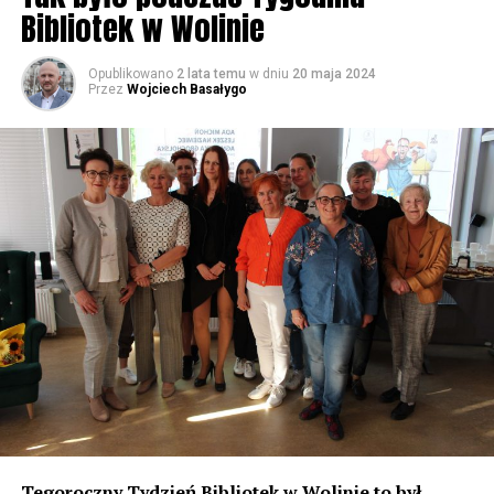
Bibliotek w Wolinie
Opublikowano
2 lata temu
w dniu
20 maja 2024
Przez
Wojciech Basałygo
Tegoroczny Tydzień Bibliotek w Wolinie to był