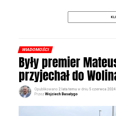
KL
WIADOMOŚCI
Były premier Mateu
przyjechał do Wolin
Opublikowano
2 lata temu
w dniu
5 czerwca 2024
Przez
Wojciech Basałygo