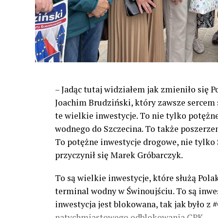
– Jadąc tutaj widziałem jak zmieniło się 
Joachim Brudziński, który zawsze sercem s
te wielkie inwestycje. To nie tylko potężn
wodnego do Szczecina. To także poszerzeni
To potężne inwestycje drogowe, nie tylko S
przyczynił się Marek Gróbarczyk.
To są wielkie inwestycje, które służą Pol
terminal wodny w Świnoujściu. To są inwesty
inwestycja jest blokowana, tak jak było 
natychmiastowego odblokowania CPK.