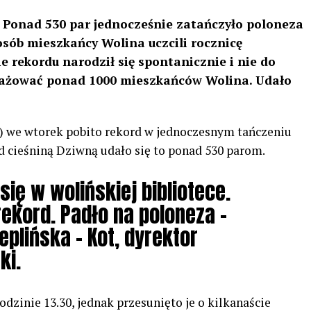
! Ponad 530 par jednocześnie zatańczyło poloneza
osób mieszkańcy Wolina uczcili rocznicę
ie rekordu narodził się spontanicznie i nie do
gażować ponad 1000 mieszkańców Wolina. Udało
) we wtorek pobito rekord w jednoczesnym tańczeniu
d cieśniną Dziwną udało się to ponad 530 parom.
się w wolińskiej bibliotece.
rekord. Padło na poloneza –
plińska – Kot, dyrektor
ki.
odzinie 13.30, jednak przesunięto je o kilkanaście