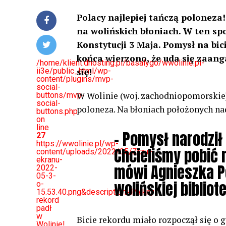
Polacy najlepiej tańczą poloneza
na wolińskich błoniach. W ten sp
Konstytucji 3 Maja. Pomysł na bic
końca wierzono, że uda się zaan
/home/klient.dhosting.pl/basalygo/wwolinie.pl-
ii3e/public_html/wp-
się!
content/plugins/mvp-
social-
W Wolinie (woj. zachodniopomorskie
buttons/mvp-
social-
poloneza. Na błoniach położonych na
buttons.php
on
line
– Pomysł narodził 
27
https://wwolinie.pl/wp-
Chcieliśmy pobić 
content/uploads/2022/05/Zrzut-
ekranu-
mówi Agnieszka Pe
2022-
05-3-
wolińskiej bibliote
o-
15.53.40.png&description=Piękny
rekord
padł
w
Bicie rekordu miało rozpoczął się o g
Wolinie!