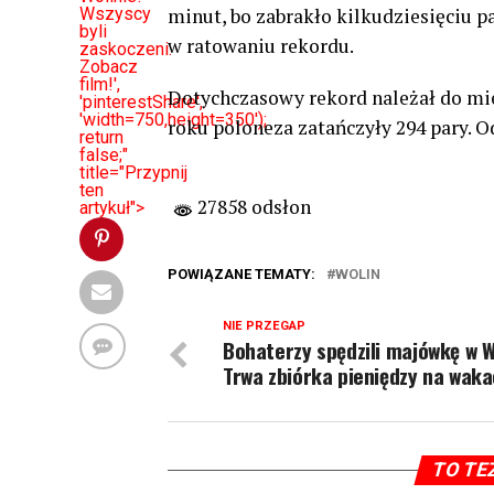
Wszyscy
minut, bo zabrakło kilkudziesięciu p
byli
w ratowaniu rekordu.
zaskoczeni.
Zobacz
film!',
Dotychczasowy rekord należał do mie
'pinterestShare',
'width=750,height=350');
roku poloneza zatańczyły 294 pary. 
return
false;"
title="Przypnij
ten
27858 odsłon
artykuł">
POWIĄZANE TEMATY:
WOLIN
NIE PRZEGAP
Bohaterzy spędzili majówkę w W
Trwa zbiórka pieniędzy na waka
TO TE