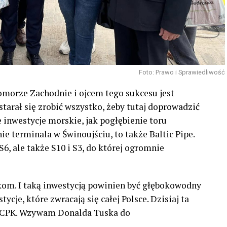
Foto: Prawo i Sprawiedliwość
Pomorze Zachodnie i ojcem tego sukcesu jest
tarał się zrobić wszystko, żeby tutaj doprowadzić
e inwestycje morskie, jak pogłębienie toru
e terminala w Świnoujściu, to także Baltic Pipe.
6, ale także S10 i S3, do której ogromnie
akom. I taką inwestycją powinien być głębokowodny
cje, które zwracają się całej Polsce. Dzisiaj ta
z #CPK. Wzywam Donalda Tuska do