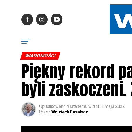
WIADOMOŚCI
Piękny rekord p
byli zaskoczeni. 
Opublikowano
4 lata temu
w dniu
3 maja 2022
Przez
Wojciech Basałygo