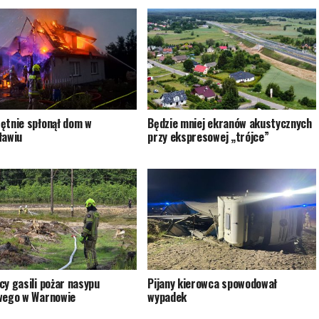
ętnie spłonął dom w
Będzie mniej ekranów akustycznych
ławiu
przy ekspresowej „trójce”
cy gasili pożar nasypu
Pijany kierowca spowodował
wego w Warnowie
wypadek