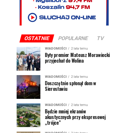
OSTATNIE
POPULARNE
TV
WIADOMOŚCI
2 lata temu
Były premier Mateusz Morawiecki
przyjechał do Wolina
WIADOMOŚCI
2 lata temu
Doszczętnie spłonął dom w
Sierosławiu
WIADOMOŚCI
2 lata temu
Będzie mniej ekranów
akustycznych przy ekspresowej
„trójce”