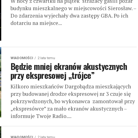
W nocy z czwartku na piątek strażacy gasili pożar
budynku mieszkalnego w miejscowości Sierosław. –
Do zdarzenia wyjechały dwa zastępy GBA. Po ich
dotarciu na miejsce...
WIADOMOŚCI
2 lata temu
Będzie mniej ekranów akustycznych
przy ekspresowej „trójce”
Kilkoro mieszkańców Dargobądza mieszkających
przy budowanej drodze ekspresowej nr 3 czuje się
pokrzywdzonych, bo wykonawca zamontował przy
„ekspresówce” za mało ekranów akustycznych –
informuje Twoje Radio....
WIADOMOŚCI
2 lata temu