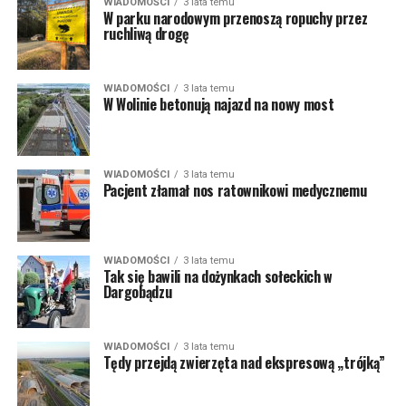
WIADOMOŚCI
3 lata temu
W parku narodowym przenoszą ropuchy przez
ruchliwą drogę
WIADOMOŚCI
3 lata temu
W Wolinie betonują najazd na nowy most
WIADOMOŚCI
3 lata temu
Pacjent złamał nos ratownikowi medycznemu
WIADOMOŚCI
3 lata temu
Tak się bawili na dożynkach sołeckich w
Dargobądzu
WIADOMOŚCI
3 lata temu
Tędy przejdą zwierzęta nad ekspresową „trójką”