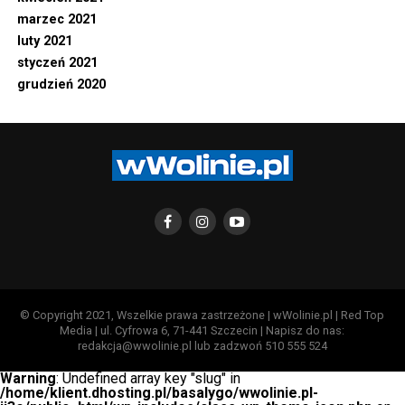
marzec 2021
luty 2021
styczeń 2021
grudzień 2020
© Copyright 2021, Wszelkie prawa zastrzeżone | wWolinie.pl | Red Top
Media | ul. Cyfrowa 6, 71-441 Szczecin | Napisz do nas:
redakcja@wwolinie.pl lub zadzwoń 510 555 524
Warning
: Undefined array key "slug" in
/home/klient.dhosting.pl/basalygo/wwolinie.pl-