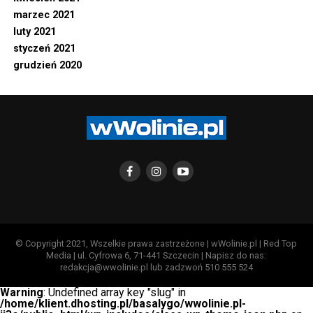
marzec 2021
luty 2021
styczeń 2021
grudzień 2020
© Copyright 2021, Wszelkie prawa zastrzeżone | wWolinie.pl | Red Top
Media | ul. Cyfrowa 6, 71-441 Szczecin | Napisz do nas:
redakcja@wwolinie.pl lub zadzwoń 510 555 524
Warning
: Undefined array key "slug" in
/home/klient.dhosting.pl/basalygo/wwolinie.pl-