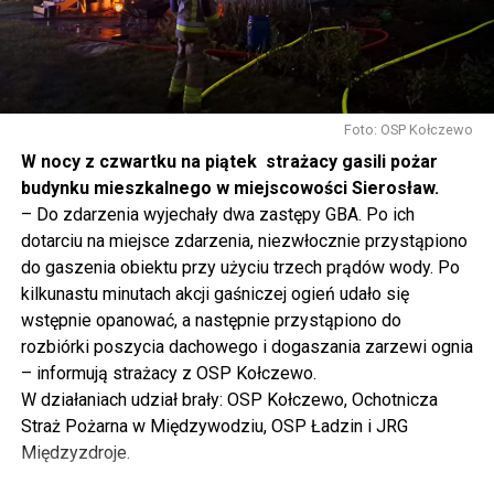
tak to traktujemy. Jesteśmy dzisiaj w Wolinie. Często to
mówię, tutaj, na wyspie Wolin, na wyspie Uznam, Polska
się tutaj nie kończy, Polska się tutaj zaczyna.
Gdyby nie determinacja rządu Prawa i Sprawiedliwości,
to tunel pod Świną do dzisiaj byłby w sferze
Foto: OSP Kołczewo
projektowania i dyskusji. Ważny tutaj był wkład
W nocy z czwartku na piątek strażacy gasili pożar
samorządu, ale to rząd PiS podjął w tej sprawie
budynku mieszkalnego w miejscowości Sierosław.
najważniejsze decyzje. Powstał dzięki ogromnej
– Do zdarzenia wyjechały dwa zastępy GBA. Po ich
determinacji rządu najpierw Pani Premier Beaty Szydło,
dotarciu na miejsce zdarzenia, niezwłocznie przystąpiono
a następnie Pana Premiera Mateusza Morawieckiego.
do gaszenia obiektu przy użyciu trzech prądów wody. Po
Chciałbym podziękować Panu Premierowi za to jak
kilkunastu minutach akcji gaśniczej ogień udało się
osobiście pilnował powstania tej inwestycji. Cieszymy
wstępnie opanować, a następnie przystąpiono do
się, że turyści również korzystają z tunelu, cieszymy się,
rozbiórki poszycia dachowego i dogaszania zarzewi ognia
że wśród tych 4 milionów samochodów, które
– informują strażacy z OSP Kołczewo.
przejechały już otwartym tunelem w Świnoujściu,
W działaniach udział brały: OSP Kołczewo, Ochotnicza
przyjechało tutaj do nas tak wielu turystów z zagranicy
Straż Pożarna w Międzywodziu, OSP Ładzin i JRG
– powiedział Wiceprezes PiS Joachim Brudziński w
Międzyzdroje.
#Wolin.