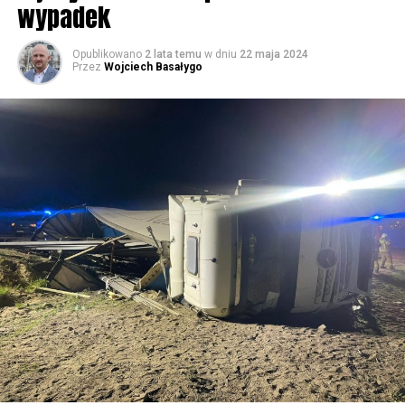
wypadek
59572 odsłon
Opublikowano
2 lata temu
w dniu
22 maja 2024
Przez
Wojciech Basałygo