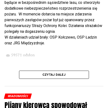
będące w bezpośrednim sąsiedztwie lasu, co stworzyło
spod biblioteki). O godzinie 19.00 w kolegiacie
dodatkowe niebezpieczeństwo rozprzestrzenienia się
wysłuchamy organowego koncertu w wykonaniu
pożaru. W momencie dotarcia na miejsce zdarzenia
państwa Witkowskich.
pierwszych zastępów pożar był już opanowany przez
funkcjonariuszy Straży Ochrony Kolei. Działania strażaków
Wyjątkowym wydarzeniem będzie koncert w wykonaniu
polegały na dogaszeniu ognia.
Kawuś Music Project, podczas którego wysłuchamy
W działaniach udział brały: OSP Kołczewo, OSP Ładzin
polskich przebojów w jazzowej aranżacji (godz. 20.00
oraz JRG Międzyzdroje.
przed biblioteką). Podczas koncertu zaplanowaliśmy dla
Państwa poczęstunek.
59571 odsłon
Projekt Polsko – Niemieckie Ottonowe Spotkanie
Młodych sfinansowany został z Funduszu Małych
Projektów Interreg VI A – Kultura i zrównoważona
CZYTAJ DALEJ
turystyka.
Partnerzy projektu: Gmina Wolin, Miasto Prenzlau
(Niemcy), Biblioteka Publiczna Gminy Wolin, Parafia
WIADOMOŚCI
Rzymskokatolicka w Wolinie
Pijany kierowca spowodował