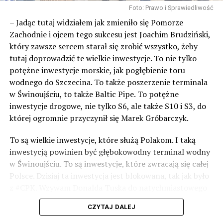
Foto: Prawo i Sprawiedliwość
– Jadąc tutaj widziałem jak zmieniło się Pomorze
Zachodnie i ojcem tego sukcesu jest Joachim Brudziński,
który zawsze sercem starał się zrobić wszystko, żeby
tutaj doprowadzić te wielkie inwestycje. To nie tylko
potężne inwestycje morskie, jak pogłębienie toru
wodnego do Szczecina. To także poszerzenie terminala
w Świnoujściu, to także Baltic Pipe. To potężne
inwestycje drogowe, nie tylko S6, ale także S10 i S3, do
której ogromnie przyczynił się Marek Gróbarczyk.
To są wielkie inwestycje, które służą Polakom. I taką
inwestycją powinien być głębokowodny terminal wodny
w Świnoujściu. To są inwestycje, które zwracają się całej
Polsce. Dzisiaj ta inwestycja jest blokowana, tak jak było
z #CPK. Wzywam Donalda Tuska do natychmiastowego
odblokowania CPK.
CZYTAJ DALEJ
Warto 9 czerwca postawić na tych, którzy wiedzą jak