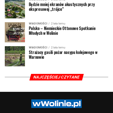
Będzie mniej ekranów akustycznych przy
ekspresowej „trójce”
WIADOMOŚCI
2 lata temu
Polsko – Niemieckie Ottonowe Spotkanie
Młodych w Wolinie
WIADOMOŚCI
2 lata temu
Strażacy gasili pożar nasypu kolejowego w
Warnowie
NAJCZĘŚCIEJ CZYTANE