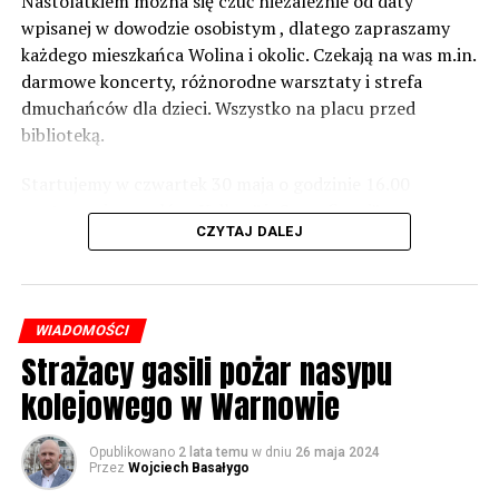
zabezpieczeń. Dopóki nie będzie tych przekroczonych
Nastolatkiem można się czuć niezależnie od daty
norm dopuszczalnego hałasu, no to nie możemy nic
wpisanej w dowodzie osobistym , dlatego zapraszamy
zrobić. Tam są odpowiednie normy – 61 i 56 decybeli –
każdego mieszkańca Wolina i okolic. Czekają na was m.in.
zaznacza.
darmowe koncerty, różnorodne warsztaty i strefa
dmuchańców dla dzieci. Wszystko na placu przed
Foto: Wojciech Basałygo
biblioteką.
Startujemy w czwartek 30 maja o godzinie 16.00
59572 odsłon
występami zespołów „Yellow” i „Specyficzni”.
CZYTAJ DALEJ
WIADOMOŚCI
Strażacy gasili pożar nasypu
kolejowego w Warnowie
Opublikowano
2 lata temu
w dniu
26 maja 2024
Przez
Wojciech Basałygo