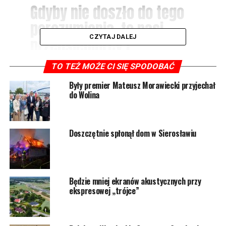
Gdyby nie doszło do tego
porozumienia, to nasi
CZYTAJ DALEJ
przedsiębiorcy i
mieszkańcy żyjący z
TO TEŻ MOŻE CI SIĘ SPODOBAĆ
turystyki, którzy zmagali
Były premier Mateusz Morawiecki przyjechał
się z wielomiesięcznymi
do Wolina
skutkami pandemicznymi,
mogliby mieć poważne
Doszczętnie spłonął dom w Sierosławiu
problemy finansowe –
tłumaczy Ewa
Grzybowska, burmistrz
Będzie mniej ekranów akustycznych przy
Wolina.
ekspresowej „trójce”
W ubiegłym roku
Woliński Park Narodowy wprowadził