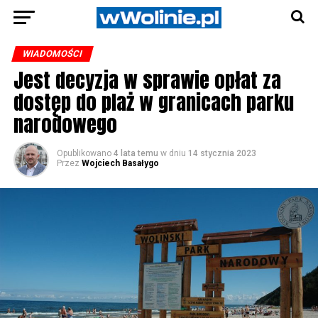
WIADOMOŚCI
Jest decyzja w sprawie opłat za
dostęp do plaż w granicach parku
narodowego
Opublikowano
4 lata temu
w dniu
14 stycznia 2023
Przez
Wojciech Basałygo