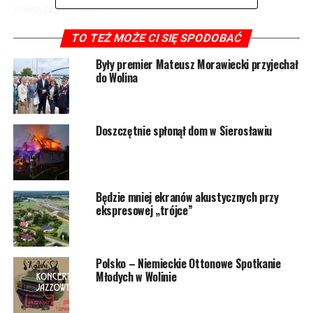
POWIĄZANE TEMATY:
WOLIN
NASTĘPNY
TO TEŻ MOŻE CI SIĘ SPODOBAĆ
Pogoda sprzyja budowie S3 Świnoujście – Troszyn
Były premier Mateusz Morawiecki przyjechał
NIE PRZEGAP
do Wolina
Są pieniądze na utworzenie nowych miejsc opieki w
żłobkach i klubach dziecięcych. Także w Wolinie
Doszczętnie spłonął dom w Sierosławiu
Będzie mniej ekranów akustycznych przy
ekspresowej „trójce”
Polsko – Niemieckie Ottonowe Spotkanie
Młodych w Wolinie