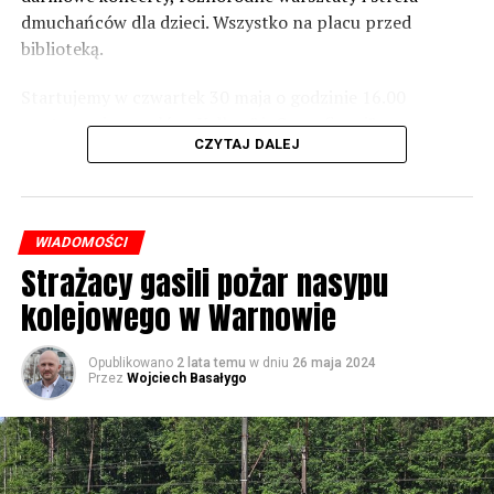
dmuchańców dla dzieci. Wszystko na placu przed
Foto: Wojciech Basałygo
biblioteką.
Startujemy w czwartek 30 maja o godzinie 16.00
59489 odsłon
występami zespołów „Yellow” i „Specyficzni”.
CZYTAJ DALEJ
WIADOMOŚCI
Strażacy gasili pożar nasypu
kolejowego w Warnowie
Opublikowano
2 lata temu
w dniu
26 maja 2024
Przez
Wojciech Basałygo