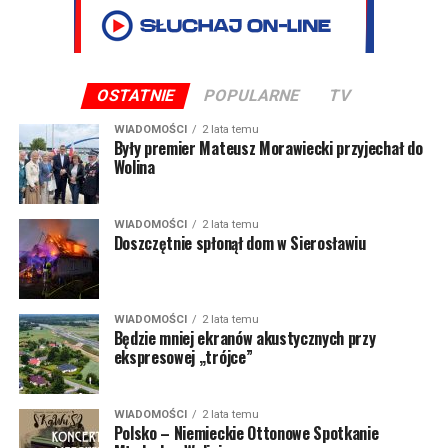
OSTATNIE
POPULARNE
TV
WIADOMOŚCI
2 lata temu
Były premier Mateusz Morawiecki przyjechał do
Wolina
WIADOMOŚCI
2 lata temu
Doszczętnie spłonął dom w Sierosławiu
WIADOMOŚCI
2 lata temu
Będzie mniej ekranów akustycznych przy
ekspresowej „trójce”
WIADOMOŚCI
2 lata temu
Polsko – Niemieckie Ottonowe Spotkanie