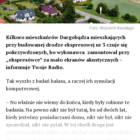
Foto: Wojciech Basałygo
Kilkoro mieszkańców Dargobądza mieszkających
przy budowanej drodze ekspresowej nr 3 czuje się
pokrzywdzonych, bo wykonawca zamontował przy
„ekspresówce” za mało ekranów akustycznych –
informuje Twoje Radio.
Tak wyszło z badań hałasu, a raczej ich symulacji
komputerowej.
– No właśnie nie wiemy do końca, kiedy były robione te
badania. Na pewno nikt nie był tutaj, bo od dwóch lat,
kiedy jesteśmy posiadaczami domu, nikt nie był, nikt nie
sprawdzał, nikt nie pytał. W tej chwili droga jest
przeprowadzona dołem i już słychać (przyp. ciężarówki).
Za moment auta będą jechały podwyższoną drogą i to