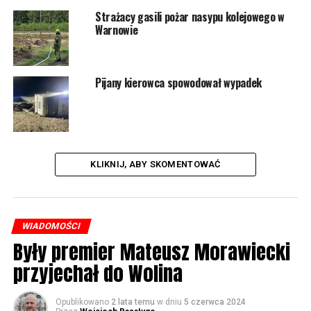
Strażacy gasili pożar nasypu kolejowego w
Warnowie
Pijany kierowca spowodował wypadek
KLIKNIJ, ABY SKOMENTOWAĆ
WIADOMOŚCI
Były premier Mateusz Morawiecki
przyjechał do Wolina
Opublikowano
2 lata temu
w dniu
5 czerwca 2024