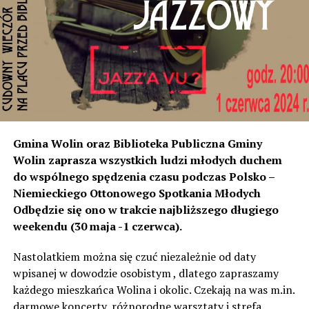
rozumiemy, że natężenie dźwięku wystarczyło do ich
instalacji, to na tym odcinku generują dokładnie ten sam
poziom dźwięku co tam. Sprawdzałyśmy, że odległość
naszych nieruchomości od drogi jest taka sama, a nawet
w stosunku do niektórych mniejsza niż tych, które są na
początku miejscowości chronione ekranami – mówi
Jolanta Podhajska.
Przedstawiciel GDDKiA mówi, że po roku od oddania
Gmina Wolin oraz Biblioteka Publiczna Gminy
inwestycji będzie przeprowadzona ponowna analiza
Wolin zaprasza wszystkich ludzi młodych duchem
hałasu, jeśli decybeli będzie więcej niż sądzono –
do wspólnego spędzenia czasu podczas Polsko –
wówczas ekrany zostaną zamontowane.
Niemieckiego Ottonowego Spotkania Młodych
Odbędzie się ono w trakcie najbliższego długiego
– Jeżeli wyjdzie na to, że są przekroczone normy, to
weekendu (30 maja -1 czerwca).
wówczas będą podjęte działania w celu realizacji takich
zabezpieczeń. Dopóki nie będzie tych przekroczonych
Nastolatkiem można się czuć niezależnie od daty
norm dopuszczalnego hałasu, no to nie możemy nic
wpisanej w dowodzie osobistym , dlatego zapraszamy
zrobić. Tam są odpowiednie normy – 61 i 56 decybeli –
każdego mieszkańca Wolina i okolic. Czekają na was m.in.
zaznacza.
darmowe koncerty, różnorodne warsztaty i strefa