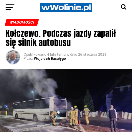
WIADOMOŚCI
Kołczewo. Podczas jazdy zapalił
się silnik autobusu
Opublikowano
4 lata temu
w dniu
26 stycznia 2023
Przez
Wojciech Basałygo