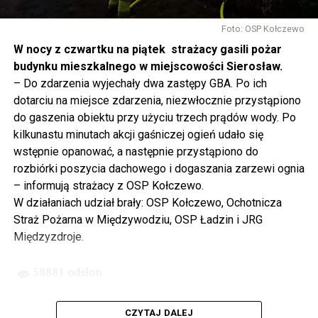
Gdyby nie determinacja rządu Prawa i Sprawiedliwości,
to tunel pod Świną do dzisiaj byłby w sferze
Foto: OSP Kołczewo
projektowania i dyskusji. Ważny tutaj był wkład
W nocy z czwartku na piątek strażacy gasili pożar
samorządu, ale to rząd PiS podjął w tej sprawie
budynku mieszkalnego w miejscowości Sierosław.
najważniejsze decyzje. Powstał dzięki ogromnej
– Do zdarzenia wyjechały dwa zastępy GBA. Po ich
determinacji rządu najpierw Pani Premier Beaty Szydło,
dotarciu na miejsce zdarzenia, niezwłocznie przystąpiono
a następnie Pana Premiera Mateusza Morawieckiego.
do gaszenia obiektu przy użyciu trzech prądów wody. Po
Chciałbym podziękować Panu Premierowi za to jak
kilkunastu minutach akcji gaśniczej ogień udało się
osobiście pilnował powstania tej inwestycji. Cieszymy
wstępnie opanować, a następnie przystąpiono do
się, że turyści również korzystają z tunelu, cieszymy się,
rozbiórki poszycia dachowego i dogaszania zarzewi ognia
że wśród tych 4 milionów samochodów, które
– informują strażacy z OSP Kołczewo.
przejechały już otwartym tunelem w Świnoujściu,
W działaniach udział brały: OSP Kołczewo, Ochotnicza
przyjechało tutaj do nas tak wielu turystów z zagranicy
Straż Pożarna w Międzywodziu, OSP Ładzin i JRG
– powiedział Wiceprezes PiS Joachim Brudziński w
Międzyzdroje.
#Wolin.
58881 odsłon
– Za czasów rządu Prawa i Sprawiedliwości
zainwestowano ogromne pieniądze w modernizację
CZYTAJ DALEJ
poszczególnych portów, w tym w Szczecinie, w