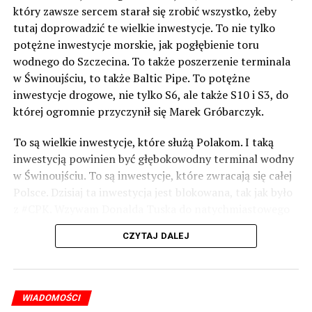
który zawsze sercem starał się zrobić wszystko, żeby
tutaj doprowadzić te wielkie inwestycje. To nie tylko
potężne inwestycje morskie, jak pogłębienie toru
wodnego do Szczecina. To także poszerzenie terminala
w Świnoujściu, to także Baltic Pipe. To potężne
inwestycje drogowe, nie tylko S6, ale także S10 i S3, do
której ogromnie przyczynił się Marek Gróbarczyk.
To są wielkie inwestycje, które służą Polakom. I taką
inwestycją powinien być głębokowodny terminal wodny
w Świnoujściu. To są inwestycje, które zwracają się całej
Polsce. Dzisiaj ta inwestycja jest blokowana, tak jak było
z #CPK. Wzywam Donalda Tuska do natychmiastowego
odblokowania CPK.
CZYTAJ DALEJ
Warto 9 czerwca postawić na tych, którzy wiedzą jak
wykorzystać wspaniały potencjał Zachodniego Pomorza,
o którym śp. Lech Kaczyński powiedział, że jest naszą
WIADOMOŚCI
racją stanu. Warto zagłosować na kandydatów PiS 9