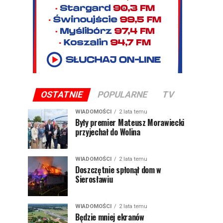
OSTATNIE
POPULARNE
TV
WIADOMOŚCI
2 lata temu
Były premier Mateusz Morawiecki
przyjechał do Wolina
WIADOMOŚCI
2 lata temu
Doszczętnie spłonął dom w
Sierosławiu
WIADOMOŚCI
2 lata temu
Będzie mniej ekranów