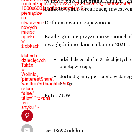
W nowej edycji programu Maluch+ zn
content/uploads/2023/01/325437695_155586250
budżetowym. Na realizację inwestycji
1000x600.jpeg&description=Są
pieniądze
na
Dofinansowanie zapewnione
utworzenie
nowych
miejsc
Każdej gminie przyznano w ramach a
opieki
w
uwzględniono dane na koniec 2021 r.:
żłobkach
i
klubach
udział dzieci do lat 3 nieobjętych
dziecięcych.
Także
opieką w kraj
u;
w
Wolinie',
dochód gminy per capita w danej
'pinterestShare',
Polsce.
'width=750,height=350');
return
false;"
Foto: ZUW
title="Przypnij
ten
artykuł">
18692 odsłon