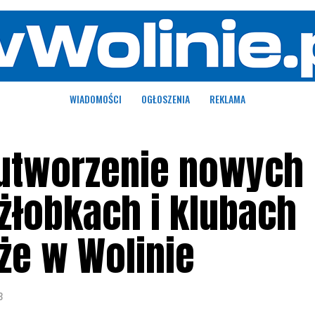
WIADOMOŚCI
OGŁOSZENIA
REKLAMA
 utworzenie nowych
żłobkach i klubach
że w Wolinie
3