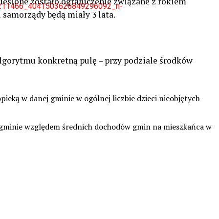
iesione zostało ograniczenie związane z rokiem
8211466_4041503626849296092_n-
 samorządy będą miały 3 lata.
lgorytmu konkretną pulę – przy podziale środków
 opieką w danej gminie w ogólnej liczbie dzieci nieobjętych
 gminie względem średnich dochodów gmin na mieszkańca w