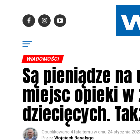
WIADOMOŚCI
Są pieniądze na
miejsc opieki w 
dziecięcych. Tak
Opublikowano
4 lata temu
w dniu
24 stycznia 202
Przez
Wojciech Basałygo