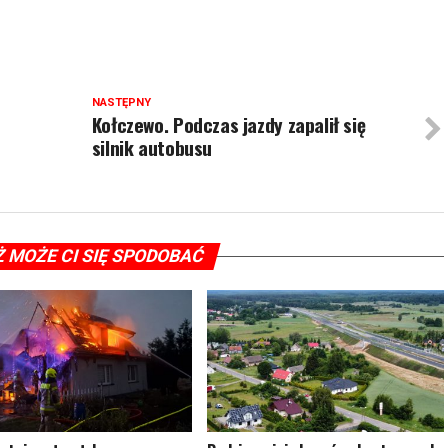
NASTĘPNY
Kołczewo. Podczas jazdy zapalił się
silnik autobusu
Ż MOŻE CI SIĘ SPODOBAĆ