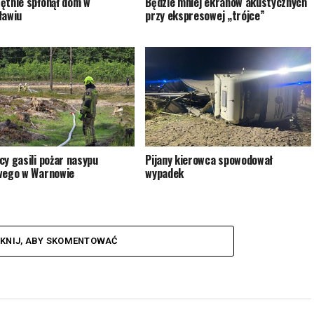
ętnie spłonął dom w
Będzie mniej ekranów akustycznych
ławiu
przy ekspresowej „trójce”
cy gasili pożar nasypu
Pijany kierowca spowodował
wego w Warnowie
wypadek
IKNIJ, ABY SKOMENTOWAĆ