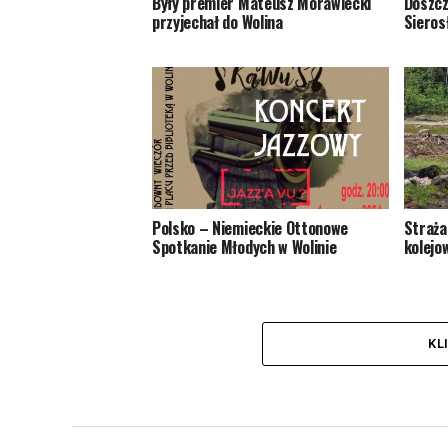
Były premier Mateusz Morawiecki
Doszcz
przyjechał do Wolina
Sieros
Polsko – Niemieckie Ottonowe
Straża
Spotkanie Młodych w Wolinie
kolejo
KL