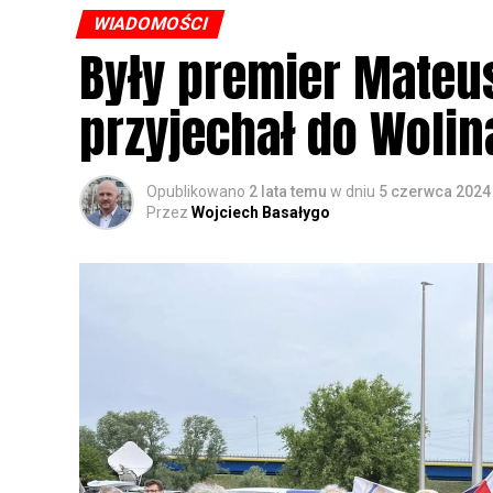
WIADOMOŚCI
Były premier Mateu
przyjechał do Wolin
Opublikowano
2 lata temu
w dniu
5 czerwca 2024
Przez
Wojciech Basałygo