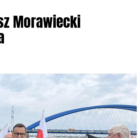
sz Morawiecki
a