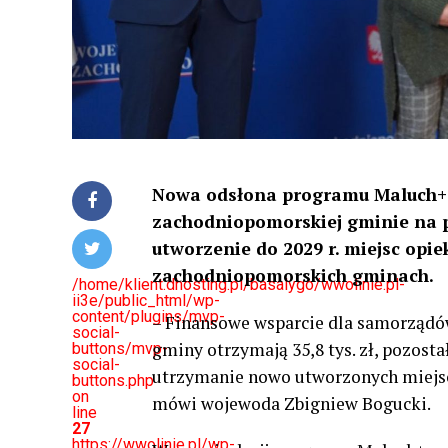
Nowa odsłona programu Maluch+ 
zachodniopomorskiej gminie na p
utworzenie do 2029 r. miejsc opi
zachodniopomorskich gminach.
/home/klient.dhosting.pl/basalygo/wwolinie.pl-
ii3e/public_html/wp-
content/plugins/mvp-
– Finansowe wsparcie dla samorządów
social-
gminy otrzymają 35,8 tys. zł, pozosta
buttons/mvp-
social-
utrzymanie nowo utworzonych miejsc o
buttons.php
on
mówi wojewoda Zbigniew Bogucki.
line
27
https://wwolinie.pl/wp-