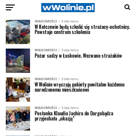
WIADOMOŚCI
3 lata temu
W Kołczewie będą szkolić się strażacy-ochotnicy.
Powstaje centrum szkolenia
WIADOMOŚCI
3 lata temu
Pożar sadzy w Łuskowie. Wezwano strażaków
WIADOMOŚCI
3 lata temu
W Wolinie wręczają pakiety powitalne każdemu
narodzonemu mieszkańcowi
WIADOMOŚCI
3 lata temu
Posłanka Klaudia Jachira do Dargobądza
przyjechała „okazją”