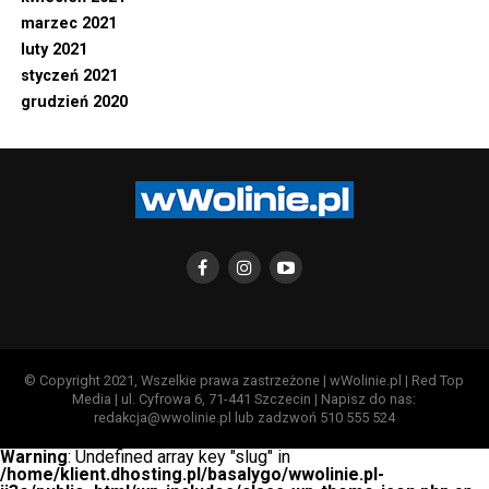
marzec 2021
luty 2021
styczeń 2021
grudzień 2020
© Copyright 2021, Wszelkie prawa zastrzeżone | wWolinie.pl | Red Top
Media | ul. Cyfrowa 6, 71-441 Szczecin | Napisz do nas:
redakcja@wwolinie.pl lub zadzwoń 510 555 524
Warning
: Undefined array key "slug" in
/home/klient.dhosting.pl/basalygo/wwolinie.pl-