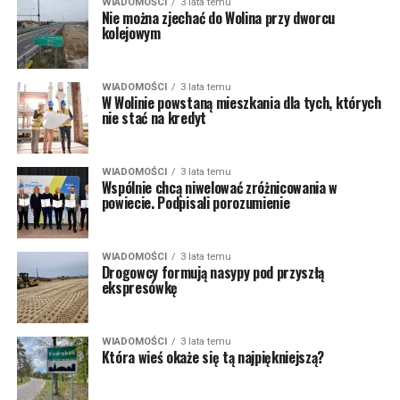
WIADOMOŚCI
3 lata temu
Nie można zjechać do Wolina przy dworcu
kolejowym
WIADOMOŚCI
3 lata temu
W Wolinie powstaną mieszkania dla tych, których
nie stać na kredyt
WIADOMOŚCI
3 lata temu
Wspólnie chcą niwelować zróżnicowania w
powiecie. Podpisali porozumienie
WIADOMOŚCI
3 lata temu
Drogowcy formują nasypy pod przyszłą
ekspresówkę
WIADOMOŚCI
3 lata temu
Która wieś okaże się tą najpiękniejszą?