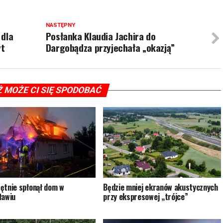
NASTĘPNY
 dla
Posłanka Klaudia Jachira do
yt
Dargobądza przyjechała „okazją”
Ż MOŻE CI SIĘ SPODOBAĆ
ętnie spłonął dom w
Będzie mniej ekranów akustycznych
ławiu
przy ekspresowej „trójce”