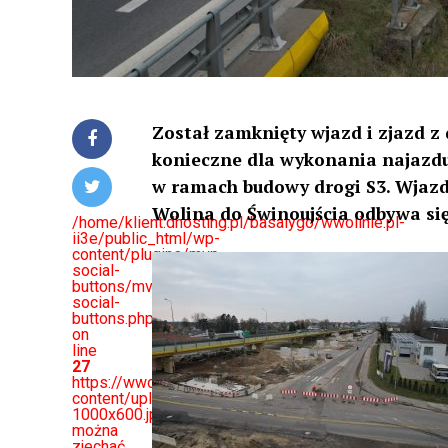
Został zamknięty wjazd i zjazd z d
konieczne dla wykonania najazdu
w ramach budowy drogi S3. Wjazd
Wolina do Świnoujścia odbywa się
/home/klient.dhosting.pl/basalygo/wwolinie.pl-
ii3e/public_html/wp-
content/plugins/mvp-
social-
buttons/mvp-
social-
buttons.php
on
line
27
https://wwolinie.pl/wp-
content/uploads/2023/02/Fppr_e0X0AI6qjt-
1000x600.jpeg&description=Nie
można
zjechać