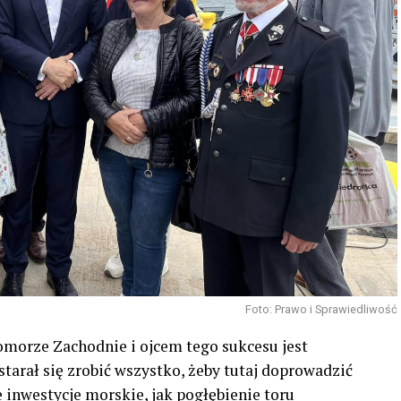
Foto: Prawo i Sprawiedliwość
Pomorze Zachodnie i ojcem tego sukcesu jest
tarał się zrobić wszystko, żeby tutaj doprowadzić
e inwestycje morskie, jak pogłębienie toru