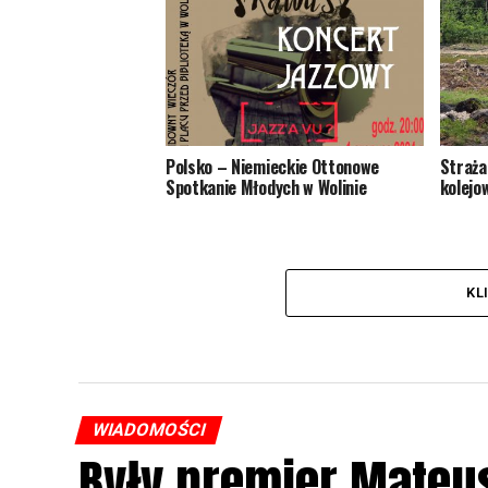
Polsko – Niemieckie Ottonowe
Straża
Spotkanie Młodych w Wolinie
kolejo
KL
WIADOMOŚCI
Były premier Mateu