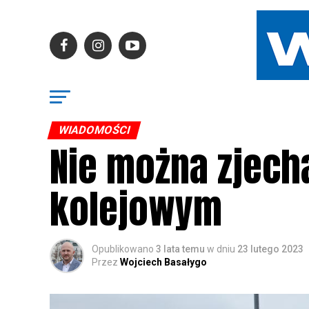
WIADOMOŚCI
Nie można zjech
kolejowym
Opublikowano
3 lata temu
w dniu
23 lutego 2023
Przez
Wojciech Basałygo