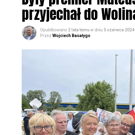
przyjechał do Wolin
Opublikowano
2 lata temu
w dniu
5 czerwca 2024
Przez
Wojciech Basałygo