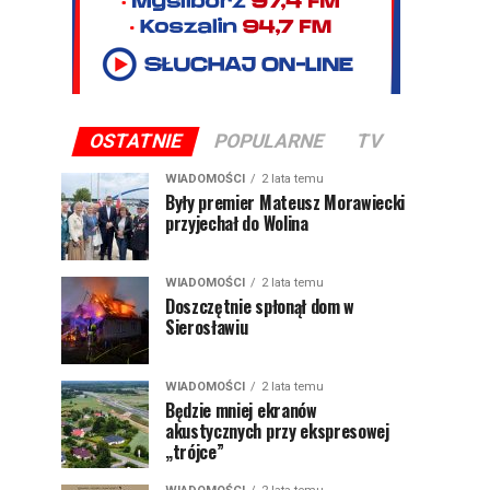
OSTATNIE
POPULARNE
TV
WIADOMOŚCI
2 lata temu
Były premier Mateusz Morawiecki
przyjechał do Wolina
WIADOMOŚCI
2 lata temu
Doszczętnie spłonął dom w
Sierosławiu
WIADOMOŚCI
2 lata temu
Będzie mniej ekranów
akustycznych przy ekspresowej
„trójce”