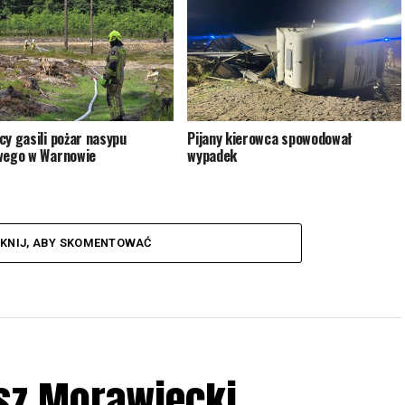
cy gasili pożar nasypu
Pijany kierowca spowodował
wego w Warnowie
wypadek
IKNIJ, ABY SKOMENTOWAĆ
sz Morawiecki