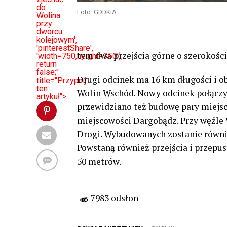
do
Foto: GDDKiA
Wolina
przy
dworcu
kolejowym',
'pinterestShare',
tym dwa przejścia górne o szerokośc
'width=750,height=350');
return
false;"
Drugi odcinek ma 16 km długości i o
title="Przypnij
ten
Wolin Wschód. Nowy odcinek połączy 
artykuł">
przewidziano też budowę pary miejsc
miejscowości Dargobądz. Przy węźl
Drogi. Wybudowanych zostanie równi
Powstaną również przejścia i przepus
50 metrów.
7983 odsłon