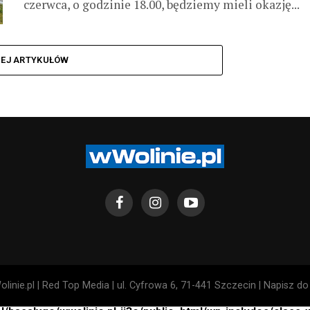
czerwca, o godzinie 18.00, będziemy mieli okazję...
CEJ ARTYKUŁÓW
linie.pl | Red Top Media | ul. Cyfrowa 6, 71-441 Szczecin | Napisz d