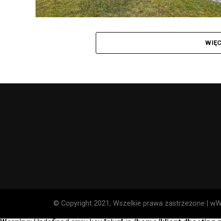
WIĘ
© Copyright 2021, Wszelkie prawa zastrzeżone | wWo