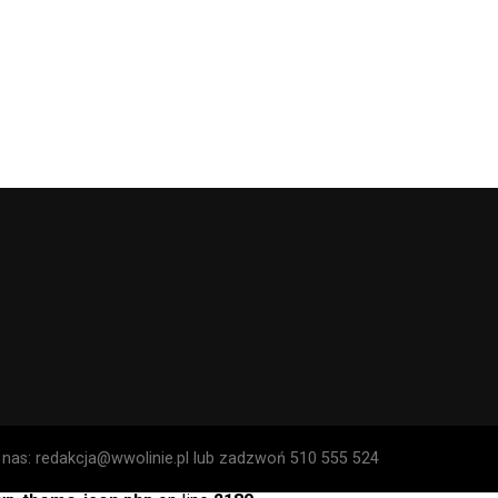
o nas: redakcja@wwolinie.pl lub zadzwoń 510 555 524