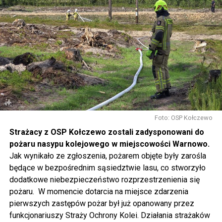
w sposób szczególny zachęcamy do udziału w
warsztatach, które rozpoczną się o 14.30 w namiotach
rozstawionych przed biblioteką. Będziecie mogli m.in.
pofilcować, nauczyć się makramowych splotów, napisać
dyktando, wziąć udział w warsztatach fotograficznych i
ekologicznych, namalować obraz, zrobić grafitti czy
stworzyć pachnącą sojową świeczkę.
Gwiazdą wieczoru będzie Magda Anioł, której koncert
rozpocznie się o godzinie 18.00.
Foto: OSP Kołczewo
Strażacy z OSP Kołczewo zostali zadysponowani do
W sobotę o godz. 15 wspólnie na nowo odkryjemy Wolin
pożaru nasypu kolejowego w miejscowości Warnowo.
odbywając podróż w czasie za sprawą Centrum Słowian i
Jak wynikało ze zgłoszenia, pożarem objęte były zarośla
Wikingów lub zwiedzając miasto z przewodnikiem (start
będące w bezpośrednim sąsiedztwie lasu, co stworzyło
spod biblioteki). O godzinie 19.00 w kolegiacie
dodatkowe niebezpieczeństwo rozprzestrzenienia się
wysłuchamy organowego koncertu w wykonaniu
pożaru. W momencie dotarcia na miejsce zdarzenia
państwa Witkowskich.
pierwszych zastępów pożar był już opanowany przez
funkcjonariuszy Straży Ochrony Kolei. Działania strażaków
Wyjątkowym wydarzeniem będzie koncert w wykonaniu