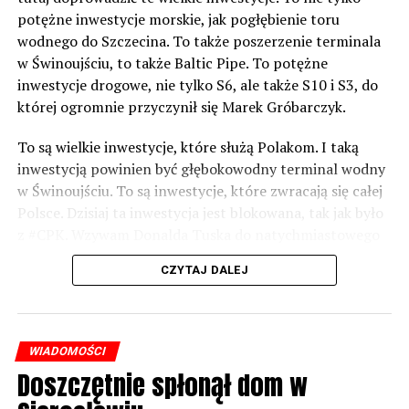
potężne inwestycje morskie, jak pogłębienie toru
wodnego do Szczecina. To także poszerzenie terminala
w Świnoujściu, to także Baltic Pipe. To potężne
inwestycje drogowe, nie tylko S6, ale także S10 i S3, do
której ogromnie przyczynił się Marek Gróbarczyk.
To są wielkie inwestycje, które służą Polakom. I taką
inwestycją powinien być głębokowodny terminal wodny
w Świnoujściu. To są inwestycje, które zwracają się całej
Polsce. Dzisiaj ta inwestycja jest blokowana, tak jak było
z #CPK. Wzywam Donalda Tuska do natychmiastowego
odblokowania CPK.
CZYTAJ DALEJ
Warto 9 czerwca postawić na tych, którzy wiedzą jak
wykorzystać wspaniały potencjał Zachodniego Pomorza,
o którym śp. Lech Kaczyński powiedział, że jest naszą
WIADOMOŚCI
racją stanu. Warto zagłosować na kandydatów PiS 9
Doszczętnie spłonął dom w
czerwca, bo w Europarlamencie będą toczyły się
dyskusje, które mają ogromny wpływ na Polskę. Naszą