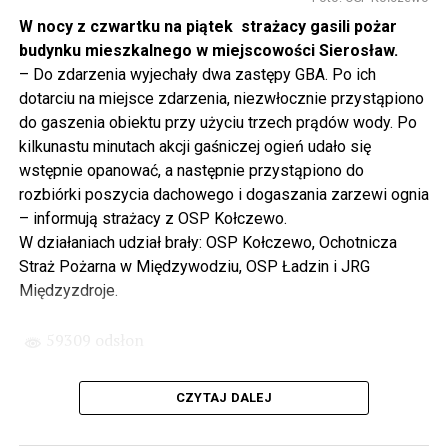
projektowania i dyskusji. Ważny tutaj był wkład
W nocy z czwartku na piątek strażacy gasili pożar
samorządu, ale to rząd PiS podjął w tej sprawie
budynku mieszkalnego w miejscowości Sierosław.
najważniejsze decyzje. Powstał dzięki ogromnej
– Do zdarzenia wyjechały dwa zastępy GBA. Po ich
determinacji rządu najpierw Pani Premier Beaty Szydło,
dotarciu na miejsce zdarzenia, niezwłocznie przystąpiono
a następnie Pana Premiera Mateusza Morawieckiego.
do gaszenia obiektu przy użyciu trzech prądów wody. Po
Chciałbym podziękować Panu Premierowi za to jak
kilkunastu minutach akcji gaśniczej ogień udało się
osobiście pilnował powstania tej inwestycji. Cieszymy
wstępnie opanować, a następnie przystąpiono do
się, że turyści również korzystają z tunelu, cieszymy się,
rozbiórki poszycia dachowego i dogaszania zarzewi ognia
że wśród tych 4 milionów samochodów, które
– informują strażacy z OSP Kołczewo.
przejechały już otwartym tunelem w Świnoujściu,
W działaniach udział brały: OSP Kołczewo, Ochotnicza
przyjechało tutaj do nas tak wielu turystów z zagranicy
Straż Pożarna w Międzywodziu, OSP Ładzin i JRG
– powiedział Wiceprezes PiS Joachim Brudziński w
Międzyzdroje.
#Wolin.
59309 odsłon
– Za czasów rządu Prawa i Sprawiedliwości
zainwestowano ogromne pieniądze w modernizację
CZYTAJ DALEJ
poszczególnych portów, w tym w Szczecinie, w
Świnoujściu. Z drugiej strony realizowaliśmy również