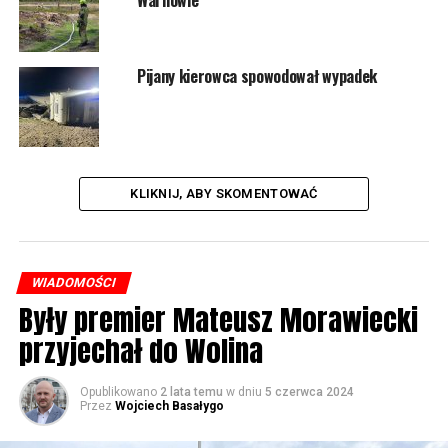
23831 odsłon
Pijany kierowca spowodował wypadek
POWIĄZANE TEMATY:
WOLIN
NASTĘPNY
Kilkaset osób odwiedziło muzeum Wolińskiego Parku
Narodowego
KLIKNIJ, ABY SKOMENTOWAĆ
NIE PRZEGAP
Noc Muzeów 2022 w Wolińskim Parku Narodowym
WIADOMOŚCI
Były premier Mateusz Morawiecki
przyjechał do Wolina
Opublikowano
2 lata temu
w dniu
5 czerwca 2024
Przez
Wojciech Basałygo