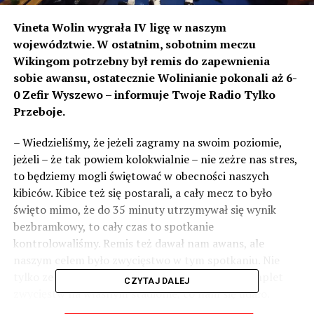
Vineta Wolin wygrała IV ligę w naszym
województwie. W ostatnim, sobotnim meczu
Wikingom potrzebny był remis do zapewnienia
sobie awansu, ostatecznie Wolinianie pokonali aż 6-
0 Zefir Wyszewo – informuje Twoje Radio Tylko
Przeboje.
–
Wiedzieliśmy, że jeżeli zagramy na swoim poziomie,
jeżeli – że tak powiem kolokwialnie – nie zeżre nas stres,
to będziemy mogli świętować w obecności naszych
kibiców. Kibice też się postarali, a cały mecz to było
święto mimo, że do 35 minuty utrzymywał się wynik
bezbramkowy, to cały czas to spotkanie
kontrolowaliśmy. Remis też dawał nam awans, ale
naszym celem było zwycięstwo w tym spotkaniu. Nie
tylko ze względu na awans – chcieliśmy mieć komplet
CZYTAJ DALEJ
zwycięstw na własnym stadionie, co nam się udało.
Chcieliśmy też po prostu dać radość naszym kibicom –