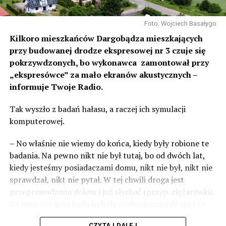
Foto: Wojciech Basałygo
Kilkoro mieszkańców Dargobądza mieszkających
przy budowanej drodze ekspresowej nr 3 czuje się
pokrzywdzonych, bo wykonawca zamontował przy
„ekspresówce” za mało ekranów akustycznych –
informuje Twoje Radio.
Tak wyszło z badań hałasu, a raczej ich symulacji
komputerowej.
– No właśnie nie wiemy do końca, kiedy były robione te
badania. Na pewno nikt nie był tutaj, bo od dwóch lat,
kiedy jesteśmy posiadaczami domu, nikt nie był, nikt nie
sprawdzał, nikt nie pytał. W tej chwili droga jest
przeprowadzona dołem i już słychać (przyp. ciężarówki).
Za moment auta będą jechały podwyższoną drogą i to
będzie czteropasmowa droga – mówi Sylwia Rudak,
CZYTAJ DALEJ