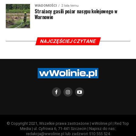
WIADOMOŚCI
2 lata temu
Strażacy gasili pożar nasypu kolejowego w
Warnowie
NAJCZĘŚCIEJ CZYTANE
© Copyright 2021, Wszelkie prawa zastrzeżone | wWolinie.pl | Red Top
Media | ul. Cyfrowa 6, 71-441 Szczecin | Napisz do nas:
redakcja@wwolinie.pl lub zadzwoń 510 555 524