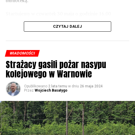
biblioteką.
Startujemy w czwartek 30 maja o godzinie 16.00
59917 odsłon
występami zespołów „Yellow” i „Specyficzni”.
CZYTAJ DALEJ
WIADOMOŚCI
Strażacy gasili pożar nasypu
kolejowego w Warnowie
Opublikowano
2 lata temu
w dniu
26 maja 2024
Przez
Wojciech Basałygo
W piątek koncerty będą odbywały się już od rana, jednak