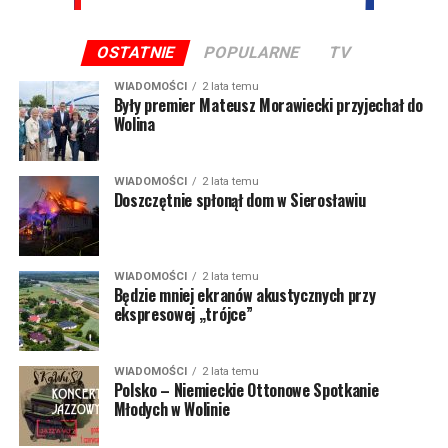
OSTATNIE
POPULARNE
TV
WIADOMOŚCI
2 lata temu
Były premier Mateusz Morawiecki przyjechał do
Wolina
WIADOMOŚCI
2 lata temu
Doszczętnie spłonął dom w Sierosławiu
WIADOMOŚCI
2 lata temu
Będzie mniej ekranów akustycznych przy
ekspresowej „trójce”
WIADOMOŚCI
2 lata temu
Polsko – Niemieckie Ottonowe Spotkanie
Młodych w Wolinie