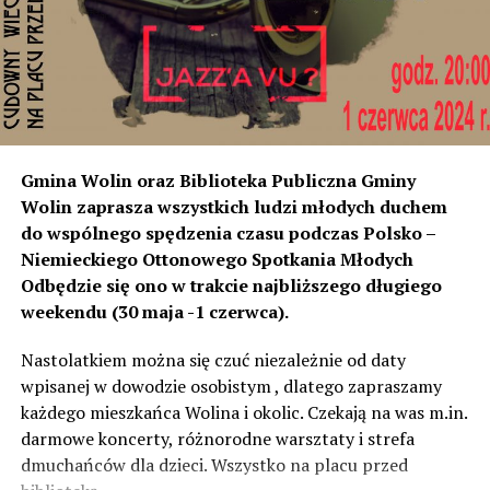
poziom dźwięku co tam. Sprawdzałyśmy, że odległość
naszych nieruchomości od drogi jest taka sama, a nawet
w stosunku do niektórych mniejsza niż tych, które są na
początku miejscowości chronione ekranami – mówi
Jolanta Podhajska.
Przedstawiciel GDDKiA mówi, że po roku od oddania
Gmina Wolin oraz Biblioteka Publiczna Gminy
inwestycji będzie przeprowadzona ponowna analiza
Wolin zaprasza wszystkich ludzi młodych duchem
hałasu, jeśli decybeli będzie więcej niż sądzono –
do wspólnego spędzenia czasu podczas Polsko –
wówczas ekrany zostaną zamontowane.
Niemieckiego Ottonowego Spotkania Młodych
Odbędzie się ono w trakcie najbliższego długiego
– Jeżeli wyjdzie na to, że są przekroczone normy, to
weekendu (30 maja -1 czerwca).
wówczas będą podjęte działania w celu realizacji takich
zabezpieczeń. Dopóki nie będzie tych przekroczonych
Nastolatkiem można się czuć niezależnie od daty
norm dopuszczalnego hałasu, no to nie możemy nic
wpisanej w dowodzie osobistym , dlatego zapraszamy
zrobić. Tam są odpowiednie normy – 61 i 56 decybeli –
każdego mieszkańca Wolina i okolic. Czekają na was m.in.
zaznacza.
darmowe koncerty, różnorodne warsztaty i strefa
dmuchańców dla dzieci. Wszystko na placu przed
Foto: Wojciech Basałygo