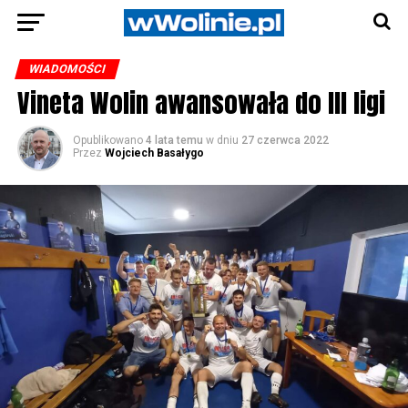
WIADOMOŚCI
Vineta Wolin awansowała do III ligi
Opublikowano
4 lata temu
w dniu
27 czerwca 2022
Przez
Wojciech Basałygo