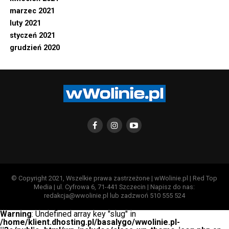
marzec 2021
luty 2021
styczeń 2021
grudzień 2020
© Copyright 2021, Wszelkie prawa zastrzeżone | wWolinie.pl | Red Top
Media | ul. Cyfrowa 6, 71-441 Szczecin | Napisz do nas:
redakcja@wwolinie.pl lub zadzwoń 510 555 524
Warning
: Undefined array key "slug" in
/home/klient.dhosting.pl/basalygo/wwolinie.pl-