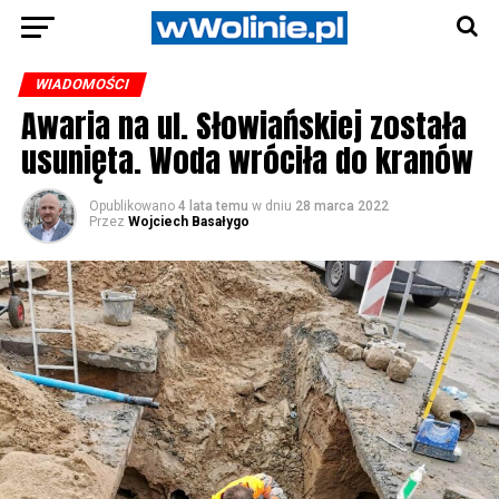
WIADOMOŚCI
Awaria na ul. Słowiańskiej została
usunięta. Woda wróciła do kranów
Opublikowano
4 lata temu
w dniu
28 marca 2022
Przez
Wojciech Basałygo