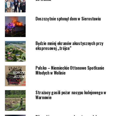
asfaltowej. Przestarzała i wymagająca już wtedy
wymiany infrastruktura nie została wymieniona, a
jedynie przykryta nową warstwą asfaltu.
Doszczętnie spłonął dom w Sierosławiu
Źródło: MPGK w Wolinie
Będzie mniej ekranów akustycznych przy
4978 odsłon
ekspresowej „trójce”
POWIĄZANE TEMATY:
WOLIN
Polsko – Niemieckie Ottonowe Spotkanie
NASTĘPNY
Młodych w Wolinie
Animalsi uratowali psy z Wiejkowa
NIE PRZEGAP
Zmarł ks. Tomasz Kuryłowicz
Strażacy gasili pożar nasypu kolejowego w
Warnowie