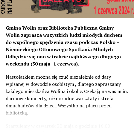
w stosunku do niektórych mniejsza niż tych, które są na
początku miejscowości chronione ekranami – mówi
Jolanta Podhajska.
Przedstawiciel GDDKiA mówi, że po roku od oddania
Gmina Wolin oraz Biblioteka Publiczna Gminy
inwestycji będzie przeprowadzona ponowna analiza
Wolin zaprasza wszystkich ludzi młodych duchem
hałasu, jeśli decybeli będzie więcej niż sądzono –
do wspólnego spędzenia czasu podczas Polsko –
wówczas ekrany zostaną zamontowane.
Niemieckiego Ottonowego Spotkania Młodych
Odbędzie się ono w trakcie najbliższego długiego
– Jeżeli wyjdzie na to, że są przekroczone normy, to
weekendu (30 maja -1 czerwca).
wówczas będą podjęte działania w celu realizacji takich
zabezpieczeń. Dopóki nie będzie tych przekroczonych
Nastolatkiem można się czuć niezależnie od daty
norm dopuszczalnego hałasu, no to nie możemy nic
wpisanej w dowodzie osobistym , dlatego zapraszamy
zrobić. Tam są odpowiednie normy – 61 i 56 decybeli –
każdego mieszkańca Wolina i okolic. Czekają na was m.in.
zaznacza.
darmowe koncerty, różnorodne warsztaty i strefa
dmuchańców dla dzieci. Wszystko na placu przed
Foto: Wojciech Basałygo
biblioteką.
Startujemy w czwartek 30 maja o godzinie 16.00
59517 odsłon
występami zespołów „Yellow” i „Specyficzni”.