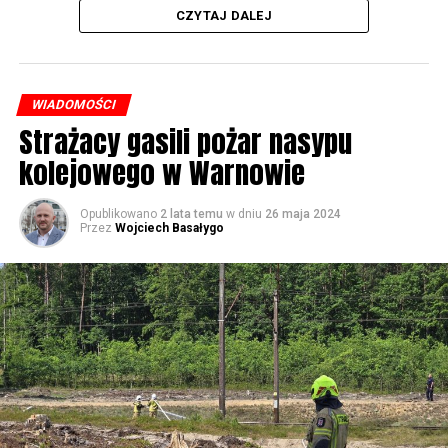
CZYTAJ DALEJ
WIADOMOŚCI
Strażacy gasili pożar nasypu
kolejowego w Warnowie
Opublikowano
2 lata temu
w dniu
26 maja 2024
Przez
Wojciech Basałygo
W piątek koncerty będą odbywały się już od rana, jednak
w sposób szczególny zachęcamy do udziału w
warsztatach, które rozpoczną się o 14.30 w namiotach
rozstawionych przed biblioteką. Będziecie mogli m.in.