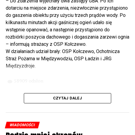
– Do zdarzenia wyjechały dwa zastępy GBA. Po ich
determinacji rządu najpierw Pani Premier Beaty Szydło,
dotarciu na miejsce zdarzenia, niezwłocznie przystąpiono
a następnie Pana Premiera Mateusza Morawieckiego.
do gaszenia obiektu przy użyciu trzech prądów wody. Po
Chciałbym podziękować Panu Premierowi za to jak
kilkunastu minutach akcji gaśniczej ogień udało się
osobiście pilnował powstania tej inwestycji. Cieszymy
wstępnie opanować, a następnie przystąpiono do
się, że turyści również korzystają z tunelu, cieszymy się,
rozbiórki poszycia dachowego i dogaszania zarzewi ognia
że wśród tych 4 milionów samochodów, które
– informują strażacy z OSP Kołczewo.
przejechały już otwartym tunelem w Świnoujściu,
W działaniach udział brały: OSP Kołczewo, Ochotnicza
przyjechało tutaj do nas tak wielu turystów z zagranicy
Straż Pożarna w Międzywodziu, OSP Ładzin i JRG
– powiedział Wiceprezes PiS Joachim Brudziński w
Międzyzdroje.
#Wolin.
58909 odsłon
– Za czasów rządu Prawa i Sprawiedliwości
zainwestowano ogromne pieniądze w modernizację
CZYTAJ DALEJ
poszczególnych portów, w tym w Szczecinie, w
Świnoujściu. Z drugiej strony realizowaliśmy również
małe inwestycje. To miejsce, gdzie teraz stoimy, to kiedyś
były chaszcze. Nic tutaj się nie działo. Rybacy pracowali
WIADOMOŚCI
w fatalnych warunkach. Dzisiaj jest piękne nabrzeże. To