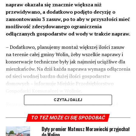
napraw okazała się znacznie większa niż
przewidywano, a dodatkowo podjęto decyzję o
zamontowaniu 3 zasuw, po to aby w przyszłości mieć
możliwość zdecydowanego ograniczenia
odłączanych gospodarstw od wody w trakcie napraw.
– Dodatkowo, planujemy montaż większej ilości zasuw
na terenie całej gminy Wolin, żeby wszelkie naprawy i
konserwacje techniczne były jak najmniej uciążliwe dla
mieszkańców. Na dziś każda naprawa wymaga odłączenia
od sieci wodnej bardzo dużej ilości gospodarstw
domowych – informuje
Miejskie Przedsiębiorstwo
Gospodarki Komunalnej w Wolinie
.
CZYTAJ DALEJ
Remont ulicy Słowiańskiej wykonany w latach 2014-
2018 nie uwzględniał wymiany infrastruktury
TO TEŻ MOŻE CI SIĘ SPODOBAĆ
wodociągowej. Z punktu widzenia logiki inwestycyjnej
podjęta wówczas decyzja jest niezrozumiała, ponieważ
Były premier Mateusz Morawiecki przyjechał
wykonany remont objął położenie nowej nakładki
do Wolina