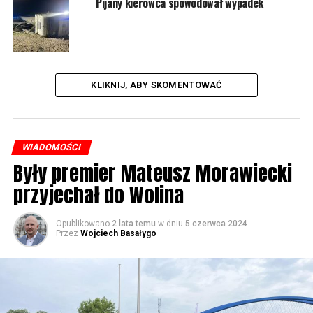
Pijany kierowca spowodował wypadek
KLIKNIJ, ABY SKOMENTOWAĆ
WIADOMOŚCI
Były premier Mateusz Morawiecki
przyjechał do Wolina
Opublikowano
2 lata temu
w dniu
5 czerwca 2024
Przez
Wojciech Basałygo