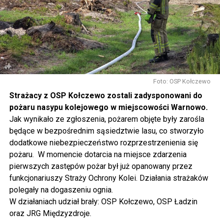
pofilcować, nauczyć się makramowych splotów, napisać
dyktando, wziąć udział w warsztatach fotograficznych i
ekologicznych, namalować obraz, zrobić grafitti czy
stworzyć pachnącą sojową świeczkę.
Gwiazdą wieczoru będzie Magda Anioł, której koncert
rozpocznie się o godzinie 18.00.
Foto: OSP Kołczewo
Strażacy z OSP Kołczewo zostali zadysponowani do
W sobotę o godz. 15 wspólnie na nowo odkryjemy Wolin
pożaru nasypu kolejowego w miejscowości Warnowo.
odbywając podróż w czasie za sprawą Centrum Słowian i
Jak wynikało ze zgłoszenia, pożarem objęte były zarośla
Wikingów lub zwiedzając miasto z przewodnikiem (start
będące w bezpośrednim sąsiedztwie lasu, co stworzyło
spod biblioteki). O godzinie 19.00 w kolegiacie
dodatkowe niebezpieczeństwo rozprzestrzenienia się
wysłuchamy organowego koncertu w wykonaniu
pożaru. W momencie dotarcia na miejsce zdarzenia
państwa Witkowskich.
pierwszych zastępów pożar był już opanowany przez
funkcjonariuszy Straży Ochrony Kolei. Działania strażaków
Wyjątkowym wydarzeniem będzie koncert w wykonaniu
polegały na dogaszeniu ognia.
Kawuś Music Project, podczas którego wysłuchamy
W działaniach udział brały: OSP Kołczewo, OSP Ładzin
polskich przebojów w jazzowej aranżacji (godz. 20.00
oraz JRG Międzyzdroje.
przed biblioteką). Podczas koncertu zaplanowaliśmy dla