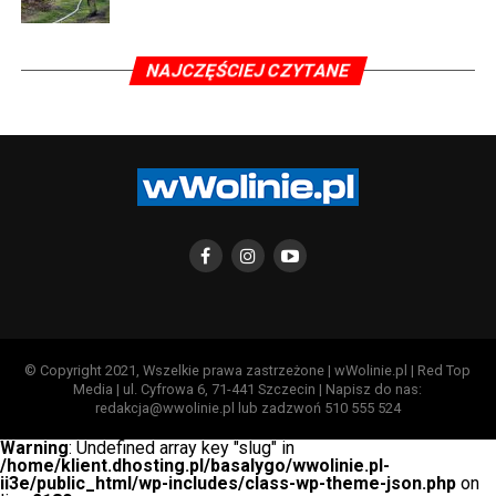
NAJCZĘŚCIEJ CZYTANE
© Copyright 2021, Wszelkie prawa zastrzeżone | wWolinie.pl | Red Top
Media | ul. Cyfrowa 6, 71-441 Szczecin | Napisz do nas:
redakcja@wwolinie.pl lub zadzwoń 510 555 524
Warning
: Undefined array key "slug" in
/home/klient.dhosting.pl/basalygo/wwolinie.pl-
ii3e/public_html/wp-includes/class-wp-theme-json.php
on