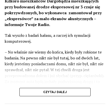
Kilkoro mieszkańców Dargobądza mieszkających
przy budowanej drodze ekspresowej nr 3 czuje się
pokrzywdzonych, bo wykonawca zamontował przy
„ekspresówce” za mało ekranów akustycznych –
informuje Twoje Radio.
Tak wyszło z badań hałasu, a raczej ich symulacji
komputerowej.
– No właśnie nie wiemy do końca, kiedy były robione te
badania. Na pewno nikt nie był tutaj, bo od dwóch lat,
kiedy jesteśmy posiadaczami domu, nikt nie był, nikt nie
sprawdzał, nikt nie pytał. W tej chwili droga jest
przeprowadzona dołem i już słychać (przyp. ciężarówki).
Za moment auta będą jechały podwyższoną drogą i to
będzie czteropasmowa droga – mówi Sylwia Rudak,
CZYTAJ DALEJ
mieszkanka Dargobądza.
Inwestor tłumaczy, że poluzowano normy i to co było