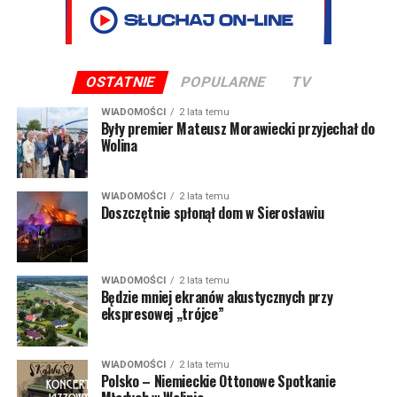
OSTATNIE
POPULARNE
TV
WIADOMOŚCI
2 lata temu
Były premier Mateusz Morawiecki przyjechał do
Wolina
WIADOMOŚCI
2 lata temu
Doszczętnie spłonął dom w Sierosławiu
WIADOMOŚCI
2 lata temu
Będzie mniej ekranów akustycznych przy
ekspresowej „trójce”
WIADOMOŚCI
2 lata temu
Polsko – Niemieckie Ottonowe Spotkanie