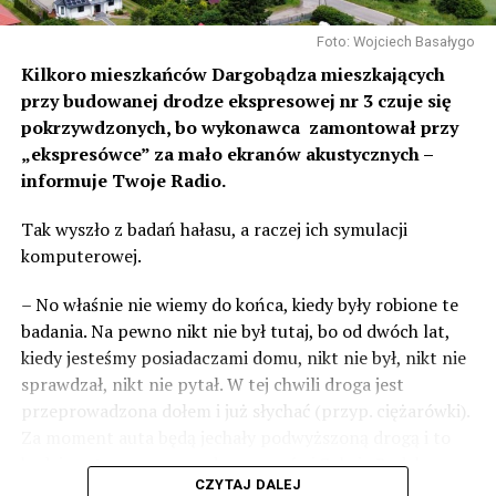
Foto: Wojciech Basałygo
Kilkoro mieszkańców Dargobądza mieszkających
przy budowanej drodze ekspresowej nr 3 czuje się
pokrzywdzonych, bo wykonawca zamontował przy
„ekspresówce” za mało ekranów akustycznych –
informuje Twoje Radio.
Tak wyszło z badań hałasu, a raczej ich symulacji
komputerowej.
– No właśnie nie wiemy do końca, kiedy były robione te
badania. Na pewno nikt nie był tutaj, bo od dwóch lat,
kiedy jesteśmy posiadaczami domu, nikt nie był, nikt nie
sprawdzał, nikt nie pytał. W tej chwili droga jest
przeprowadzona dołem i już słychać (przyp. ciężarówki).
Za moment auta będą jechały podwyższoną drogą i to
będzie czteropasmowa droga – mówi Sylwia Rudak,
CZYTAJ DALEJ
mieszkanka Dargobądza.