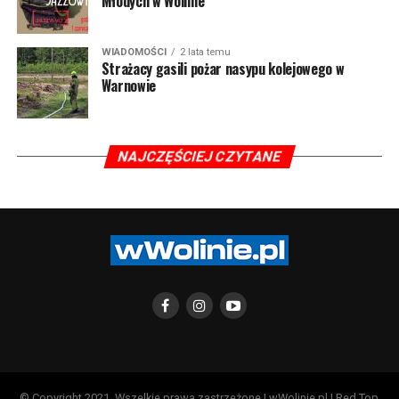
Młodych w Wolinie
WIADOMOŚCI
2 lata temu
Strażacy gasili pożar nasypu kolejowego w
Warnowie
NAJCZĘŚCIEJ CZYTANE
© Copyright 2021, Wszelkie prawa zastrzeżone | wWolinie.pl | Red Top