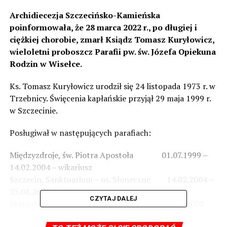
Archidiecezja Szczecińsko-Kamieńska
poinformowała, że 28 marca 2022 r., po długiej i
ciężkiej chorobie, zmarł Ksiądz Tomasz Kuryłowicz,
wieloletni proboszcz Parafii pw. św. Józefa Opiekuna
Rodzin w Wisełce.
Ks. Tomasz Kuryłowicz urodził się 24 listopada 1973 r. w
Trzebnicy. Święcenia kapłańskie przyjął 29 maja 1999 r.
w Szczecinie.
Posługiwał w następujących parafiach:
Międzyzdroje, św. Piotra Apostoła 01.07.1999 –
14.02.2004 – wikariusz
Szczecin, Sanktuarium – os. Słoneczne 14.02.2004 –
25.08.2008 – wikariusz
CZYTAJ DALEJ
Stargard, Miłosierdzia Bożego 25.08.2008 –
25.08.2009 – wikariusz