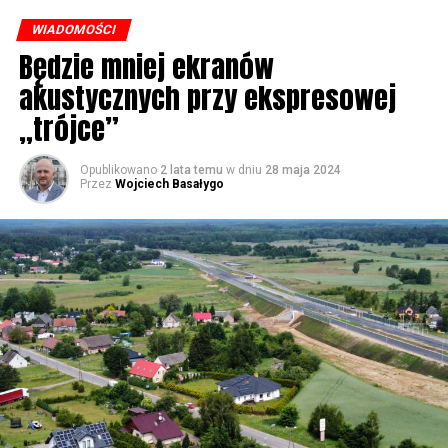
były chaszcze. Nic tutaj się nie działo. Rybacy pracowali
WIADOMOŚCI
w fatalnych warunkach. Dzisiaj jest piękne nabrzeże. To
Będzie mniej ekranów
co zapewnialiśmy w ramach naszych kampanii
akustycznych przy ekspresowej
wyborczych, w zasadzie wszystko zostało zrealizowane –
powiedział Poseł PiS Marek Gróbarczyk w #Wolin.
„trójce”
Opublikowano
2 lata temu
w dniu
28 maja 2024
56901 odsłon
Przez
Wojciech Basałygo