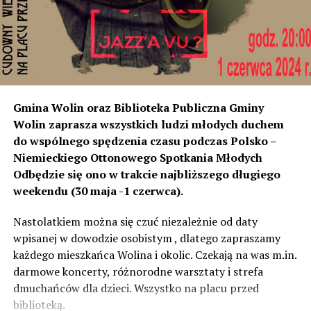
poziom dźwięku co tam. Sprawdzałyśmy, że odległość
naszych nieruchomości od drogi jest taka sama, a nawet
w stosunku do niektórych mniejsza niż tych, które są na
początku miejscowości chronione ekranami – mówi
Jolanta Podhajska.
Przedstawiciel GDDKiA mówi, że po roku od oddania
Gmina Wolin oraz Biblioteka Publiczna Gminy
inwestycji będzie przeprowadzona ponowna analiza
Wolin zaprasza wszystkich ludzi młodych duchem
hałasu, jeśli decybeli będzie więcej niż sądzono –
do wspólnego spędzenia czasu podczas Polsko –
wówczas ekrany zostaną zamontowane.
Niemieckiego Ottonowego Spotkania Młodych
Odbędzie się ono w trakcie najbliższego długiego
– Jeżeli wyjdzie na to, że są przekroczone normy, to
weekendu (30 maja -1 czerwca).
wówczas będą podjęte działania w celu realizacji takich
zabezpieczeń. Dopóki nie będzie tych przekroczonych
Nastolatkiem można się czuć niezależnie od daty
norm dopuszczalnego hałasu, no to nie możemy nic
wpisanej w dowodzie osobistym , dlatego zapraszamy
zrobić. Tam są odpowiednie normy – 61 i 56 decybeli –
każdego mieszkańca Wolina i okolic. Czekają na was m.in.
zaznacza.
darmowe koncerty, różnorodne warsztaty i strefa
dmuchańców dla dzieci. Wszystko na placu przed
Foto: Wojciech Basałygo
biblioteką.