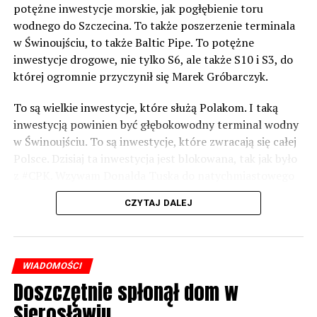
potężne inwestycje morskie, jak pogłębienie toru
wodnego do Szczecina. To także poszerzenie terminala
w Świnoujściu, to także Baltic Pipe. To potężne
inwestycje drogowe, nie tylko S6, ale także S10 i S3, do
której ogromnie przyczynił się Marek Gróbarczyk.
To są wielkie inwestycje, które służą Polakom. I taką
inwestycją powinien być głębokowodny terminal wodny
w Świnoujściu. To są inwestycje, które zwracają się całej
Polsce. Dzisiaj ta inwestycja jest blokowana, tak jak było
z #CPK. Wzywam Donalda Tuska do natychmiastowego
odblokowania CPK.
CZYTAJ DALEJ
Warto 9 czerwca postawić na tych, którzy wiedzą jak
wykorzystać wspaniały potencjał Zachodniego Pomorza,
o którym śp. Lech Kaczyński powiedział, że jest naszą
WIADOMOŚCI
racją stanu. Warto zagłosować na kandydatów PiS 9
Doszczętnie spłonął dom w
czerwca, bo w Europarlamencie będą toczyły się
Sierosławiu
dyskusje, które mają ogromny wpływ na Polskę. Naszą