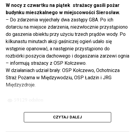
projektowania i dyskusji. Ważny tutaj był wkład
W nocy z czwartku na piątek strażacy gasili pożar
samorządu, ale to rząd PiS podjął w tej sprawie
budynku mieszkalnego w miejscowości Sierosław.
najważniejsze decyzje. Powstał dzięki ogromnej
– Do zdarzenia wyjechały dwa zastępy GBA. Po ich
determinacji rządu najpierw Pani Premier Beaty Szydło,
dotarciu na miejsce zdarzenia, niezwłocznie przystąpiono
a następnie Pana Premiera Mateusza Morawieckiego.
do gaszenia obiektu przy użyciu trzech prądów wody. Po
Chciałbym podziękować Panu Premierowi za to jak
kilkunastu minutach akcji gaśniczej ogień udało się
osobiście pilnował powstania tej inwestycji. Cieszymy
wstępnie opanować, a następnie przystąpiono do
się, że turyści również korzystają z tunelu, cieszymy się,
rozbiórki poszycia dachowego i dogaszania zarzewi ognia
że wśród tych 4 milionów samochodów, które
– informują strażacy z OSP Kołczewo.
przejechały już otwartym tunelem w Świnoujściu,
W działaniach udział brały: OSP Kołczewo, Ochotnicza
przyjechało tutaj do nas tak wielu turystów z zagranicy
Straż Pożarna w Międzywodziu, OSP Ładzin i JRG
– powiedział Wiceprezes PiS Joachim Brudziński w
Międzyzdroje.
#Wolin.
59129 odsłon
– Za czasów rządu Prawa i Sprawiedliwości
zainwestowano ogromne pieniądze w modernizację
CZYTAJ DALEJ
poszczególnych portów, w tym w Szczecinie, w
Świnoujściu. Z drugiej strony realizowaliśmy również
małe inwestycje. To miejsce, gdzie teraz stoimy, to kiedyś