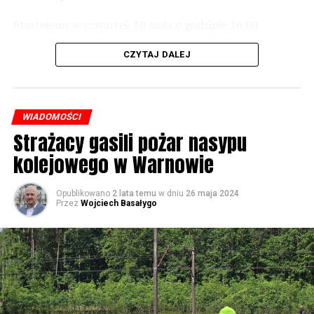
Startujemy w czwartek 30 maja o godzinie 16.00
59737 odsłon
występami zespołów „Yellow” i „Specyficzni”.
CZYTAJ DALEJ
WIADOMOŚCI
Strażacy gasili pożar nasypu
kolejowego w Warnowie
Opublikowano
2 lata temu
w dniu
26 maja 2024
Przez
Wojciech Basałygo
W piątek koncerty będą odbywały się już od rana, jednak