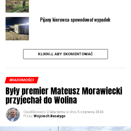
Pijany kierowca spowodował wypadek
KLIKNIJ, ABY SKOMENTOWAĆ
WIADOMOŚCI
Były premier Mateusz Morawiecki
przyjechał do Wolina
Opublikowano
2 lata temu
w dniu
5 czerwca 2024
Przez
Wojciech Basałygo