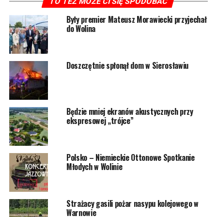
Wolin, św. Mikołaja 25.08.2009 –
TO TEŻ MOŻE CI SIĘ SPODOBAĆ
16.11.2009 – wikariusz
Były premier Mateusz Morawiecki przyjechał
Wisełka, św. Józefa Opiekuna Rodzin 16.11.2009 –
do Wolina
01.02.2021 – proboszcz
Mieszkowice, Przemienienia Pańskiego 01.02.2021 –
28.03.2022 – urlop zdrowotny
Doszczętnie spłonął dom w Sierosławiu
8236 odsłon
Będzie mniej ekranów akustycznych przy
ekspresowej „trójce”
POWIĄZANE TEMATY:
WOLIN
NASTĘPNY
Awaria na ul. Słowiańskiej została usunięta. Woda
Polsko – Niemieckie Ottonowe Spotkanie
wróciła do kranów
Młodych w Wolinie
NIE PRZEGAP
Strażacy gasili pożar nieużytków
Strażacy gasili pożar nasypu kolejowego w
Warnowie