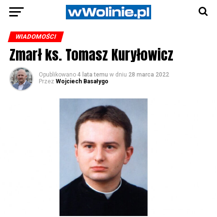
WIADOMOŚCI
Zmarł ks. Tomasz Kuryłowicz
Opublikowano
4 lata temu
w dniu
28 marca 2022
Przez
Wojciech Basałygo