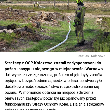
w sposób szczególny zachęcamy do udziału w
warsztatach, które rozpoczną się o 14.30 w namiotach
rozstawionych przed biblioteką. Będziecie mogli m.in.
pofilcować, nauczyć się makramowych splotów, napisać
dyktando, wziąć udział w warsztatach fotograficznych i
ekologicznych, namalować obraz, zrobić grafitti czy
stworzyć pachnącą sojową świeczkę.
Gwiazdą wieczoru będzie Magda Anioł, której koncert
rozpocznie się o godzinie 18.00.
Foto: OSP Kołczewo
Strażacy z OSP Kołczewo zostali zadysponowani do
W sobotę o godz. 15 wspólnie na nowo odkryjemy Wolin
pożaru nasypu kolejowego w miejscowości Warnowo.
odbywając podróż w czasie za sprawą Centrum Słowian i
Jak wynikało ze zgłoszenia, pożarem objęte były zarośla
Wikingów lub zwiedzając miasto z przewodnikiem (start
będące w bezpośrednim sąsiedztwie lasu, co stworzyło
spod biblioteki). O godzinie 19.00 w kolegiacie
dodatkowe niebezpieczeństwo rozprzestrzenienia się
wysłuchamy organowego koncertu w wykonaniu
pożaru. W momencie dotarcia na miejsce zdarzenia
państwa Witkowskich.
pierwszych zastępów pożar był już opanowany przez
funkcjonariuszy Straży Ochrony Kolei. Działania strażaków
Wyjątkowym wydarzeniem będzie koncert w wykonaniu