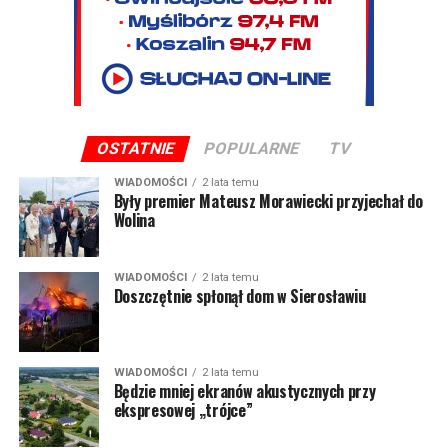
OSTATNIE
POPULARNE
TV
WIADOMOŚCI
2 lata temu
Były premier Mateusz Morawiecki przyjechał do
Wolina
WIADOMOŚCI
2 lata temu
Doszczętnie spłonął dom w Sierosławiu
WIADOMOŚCI
2 lata temu
Będzie mniej ekranów akustycznych przy
ekspresowej „trójce”