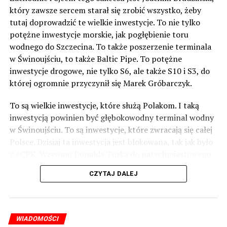
który zawsze sercem starał się zrobić wszystko, żeby
tutaj doprowadzić te wielkie inwestycje. To nie tylko
potężne inwestycje morskie, jak pogłębienie toru
wodnego do Szczecina. To także poszerzenie terminala
w Świnoujściu, to także Baltic Pipe. To potężne
inwestycje drogowe, nie tylko S6, ale także S10 i S3, do
której ogromnie przyczynił się Marek Gróbarczyk.
To są wielkie inwestycje, które służą Polakom. I taką
inwestycją powinien być głębokowodny terminal wodny
w Świnoujściu. To są inwestycje, które zwracają się całej
Polsce. Dzisiaj ta inwestycja jest blokowana, tak jak było
z #CPK. Wzywam Donalda Tuska do natychmiastowego
odblokowania CPK.
CZYTAJ DALEJ
Warto 9 czerwca postawić na tych, którzy wiedzą jak
wykorzystać wspaniały potencjał Zachodniego Pomorza,
o którym śp. Lech Kaczyński powiedział, że jest naszą
WIADOMOŚCI
racją stanu. Warto zagłosować na kandydatów PiS 9