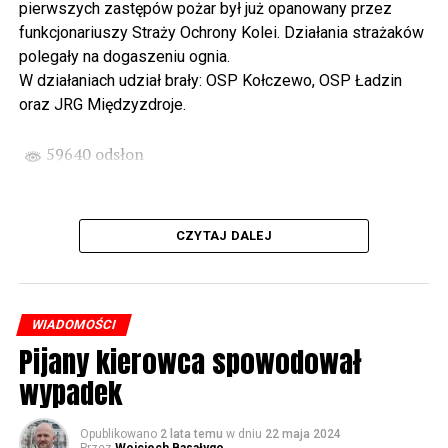
pierwszych zastępów pożar był już opanowany przez
funkcjonariuszy Straży Ochrony Kolei. Działania strażaków
Wyjątkowym wydarzeniem będzie koncert w wykonaniu
polegały na dogaszeniu ognia.
Kawuś Music Project, podczas którego wysłuchamy
W działaniach udział brały: OSP Kołczewo, OSP Ładzin
polskich przebojów w jazzowej aranżacji (godz. 20.00
oraz JRG Międzyzdroje.
przed biblioteką). Podczas koncertu zaplanowaliśmy dla
Państwa poczęstunek.
59640 odsłon
Projekt Polsko – Niemieckie Ottonowe Spotkanie
Młodych sfinansowany został z Funduszu Małych
Projektów Interreg VI A – Kultura i zrównoważona
CZYTAJ DALEJ
turystyka.
Partnerzy projektu: Gmina Wolin, Miasto Prenzlau
(Niemcy), Biblioteka Publiczna Gminy Wolin, Parafia
WIADOMOŚCI
Rzymskokatolicka w Wolinie
Pijany kierowca spowodował
wypadek
59641 odsłon
Opublikowano
2 lata temu
w dniu
22 maja 2024