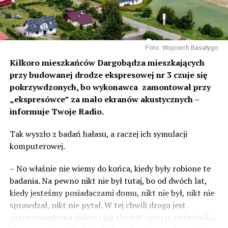
Foto: Wojciech Basałygo
Kilkoro mieszkańców Dargobądza mieszkających
przy budowanej drodze ekspresowej nr 3 czuje się
pokrzywdzonych, bo wykonawca zamontował przy
„ekspresówce” za mało ekranów akustycznych –
informuje Twoje Radio.
Tak wyszło z badań hałasu, a raczej ich symulacji
komputerowej.
– No właśnie nie wiemy do końca, kiedy były robione te
badania. Na pewno nikt nie był tutaj, bo od dwóch lat,
kiedy jesteśmy posiadaczami domu, nikt nie był, nikt nie
sprawdzał, nikt nie pytał. W tej chwili droga jest
przeprowadzona dołem i już słychać (przyp. ciężarówki).