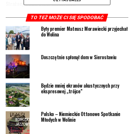
Strażacy gasili pożar nieużytków
NIE PRZEGAP
TO TEŻ MOŻE CI SIĘ SPODOBAĆ
Potężna maszyna połączyła Wolin z Uznamem i wraca do
Chin
Były premier Mateusz Morawiecki przyjechał
do Wolina
Doszczętnie spłonął dom w Sierosławiu
Będzie mniej ekranów akustycznych przy
ekspresowej „trójce”
Polsko – Niemieckie Ottonowe Spotkanie
Młodych w Wolinie