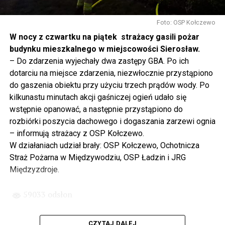
Gdyby nie determinacja rządu Prawa i Sprawiedliwości,
to tunel pod Świną do dzisiaj byłby w sferze
Foto: OSP Kołczewo
projektowania i dyskusji. Ważny tutaj był wkład
W nocy z czwartku na piątek strażacy gasili pożar
samorządu, ale to rząd PiS podjął w tej sprawie
budynku mieszkalnego w miejscowości Sierosław.
najważniejsze decyzje. Powstał dzięki ogromnej
– Do zdarzenia wyjechały dwa zastępy GBA. Po ich
determinacji rządu najpierw Pani Premier Beaty Szydło,
dotarciu na miejsce zdarzenia, niezwłocznie przystąpiono
a następnie Pana Premiera Mateusza Morawieckiego.
do gaszenia obiektu przy użyciu trzech prądów wody. Po
Chciałbym podziękować Panu Premierowi za to jak
kilkunastu minutach akcji gaśniczej ogień udało się
osobiście pilnował powstania tej inwestycji. Cieszymy
wstępnie opanować, a następnie przystąpiono do
się, że turyści również korzystają z tunelu, cieszymy się,
rozbiórki poszycia dachowego i dogaszania zarzewi ognia
że wśród tych 4 milionów samochodów, które
– informują strażacy z OSP Kołczewo.
przejechały już otwartym tunelem w Świnoujściu,
W działaniach udział brały: OSP Kołczewo, Ochotnicza
przyjechało tutaj do nas tak wielu turystów z zagranicy
Straż Pożarna w Międzywodziu, OSP Ładzin i JRG
– powiedział Wiceprezes PiS Joachim Brudziński w
Międzyzdroje.
#Wolin.
59033 odsłon
– Za czasów rządu Prawa i Sprawiedliwości
zainwestowano ogromne pieniądze w modernizację
CZYTAJ DALEJ
poszczególnych portów, w tym w Szczecinie, w