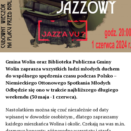
rozumiemy, że natężenie dźwięku wystarczyło do ich
instalacji, to na tym odcinku generują dokładnie ten sam
poziom dźwięku co tam. Sprawdzałyśmy, że odległość
naszych nieruchomości od drogi jest taka sama, a nawet
w stosunku do niektórych mniejsza niż tych, które są na
początku miejscowości chronione ekranami – mówi
Jolanta Podhajska.
Przedstawiciel GDDKiA mówi, że po roku od oddania
Gmina Wolin oraz Biblioteka Publiczna Gminy
inwestycji będzie przeprowadzona ponowna analiza
Wolin zaprasza wszystkich ludzi młodych duchem
hałasu, jeśli decybeli będzie więcej niż sądzono –
do wspólnego spędzenia czasu podczas Polsko –
wówczas ekrany zostaną zamontowane.
Niemieckiego Ottonowego Spotkania Młodych
Odbędzie się ono w trakcie najbliższego długiego
– Jeżeli wyjdzie na to, że są przekroczone normy, to
weekendu (30 maja -1 czerwca).
wówczas będą podjęte działania w celu realizacji takich
zabezpieczeń. Dopóki nie będzie tych przekroczonych
Nastolatkiem można się czuć niezależnie od daty
norm dopuszczalnego hałasu, no to nie możemy nic
wpisanej w dowodzie osobistym , dlatego zapraszamy
zrobić. Tam są odpowiednie normy – 61 i 56 decybeli –
każdego mieszkańca Wolina i okolic. Czekają na was m.in.
zaznacza.
darmowe koncerty, różnorodne warsztaty i strefa