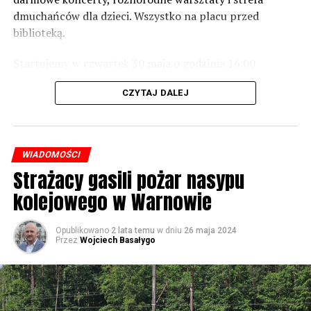
dmuchańców dla dzieci. Wszystko na placu przed
Foto: Wojciech Basałygo
biblioteką.
Startujemy w czwartek 30 maja o godzinie 16.00
59641 odsłon
występami zespołów „Yellow” i „Specyficzni”.
CZYTAJ DALEJ
WIADOMOŚCI
Strażacy gasili pożar nasypu
kolejowego w Warnowie
Opublikowano
2 lata temu
w dniu
26 maja 2024
Przez
Wojciech Basałygo