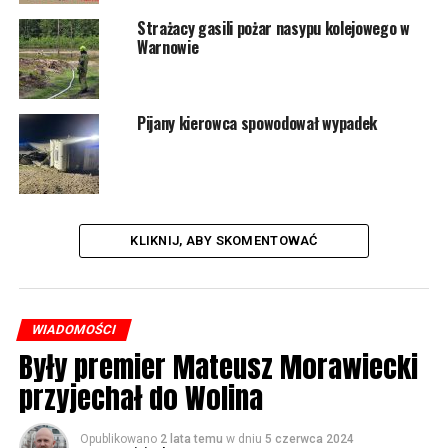
Strażacy gasili pożar nasypu kolejowego w
Warnowie
Pijany kierowca spowodował wypadek
KLIKNIJ, ABY SKOMENTOWAĆ
WIADOMOŚCI
Były premier Mateusz Morawiecki
przyjechał do Wolina
Opublikowano
2 lata temu
w dniu
5 czerwca 2024