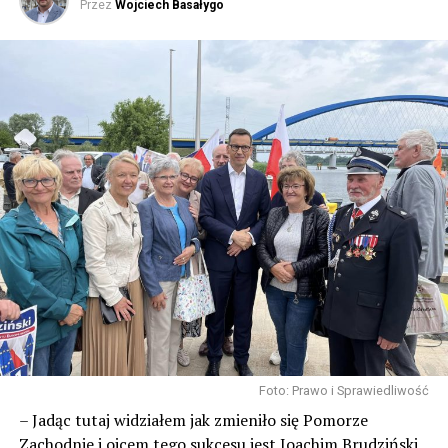
Przez
Wojciech Basałygo
Foto: Prawo i Sprawiedliwość
– Jadąc tutaj widziałem jak zmieniło się Pomorze
Zachodnie i ojcem tego sukcesu jest Joachim Brudziński,