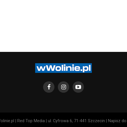
linie.pl | Red Top Media | ul. Cyfrowa 6, 71-441 Szczecin | Napisz d