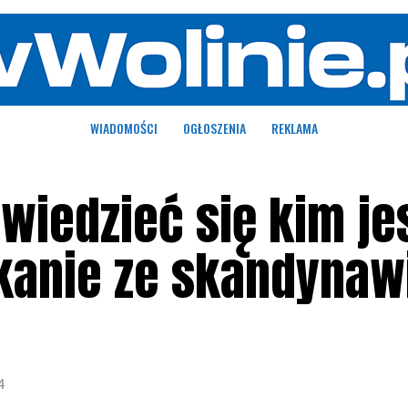
WIADOMOŚCI
OGŁOSZENIA
REKLAMA
wiedzieć się kim je
tkanie ze skandynaw
4