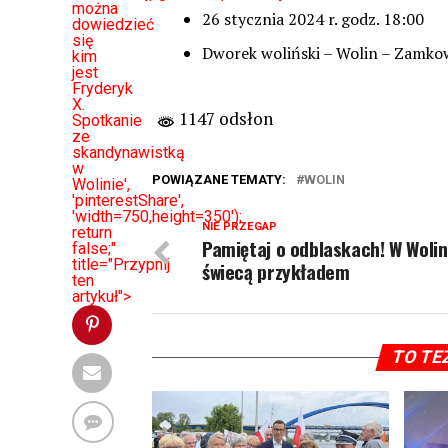
można
26 stycznia 2024 r. godz. 18:00
dowiedzieć
się
Dworek woliński – Wolin – Zamk
kim
jest
Fryderyk
X.
1147 odsłon
Spotkanie
ze
skandynawistką
w
POWIĄZANE TEMATY:
WOLIN
Wolinie',
'pinterestShare',
'width=750,height=350');
NIE PRZEGAP
return
Pamiętaj o odblaskach! W Wolin
false;"
title="Przypnij
świecą przykładem
ten
artykuł">
TO TE