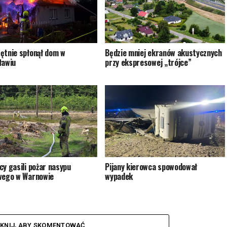
ętnie spłonął dom w
Będzie mniej ekranów akustycznych
ławiu
przy ekspresowej „trójce”
cy gasili pożar nasypu
Pijany kierowca spowodował
wego w Warnowie
wypadek
IKNIJ, ABY SKOMENTOWAĆ