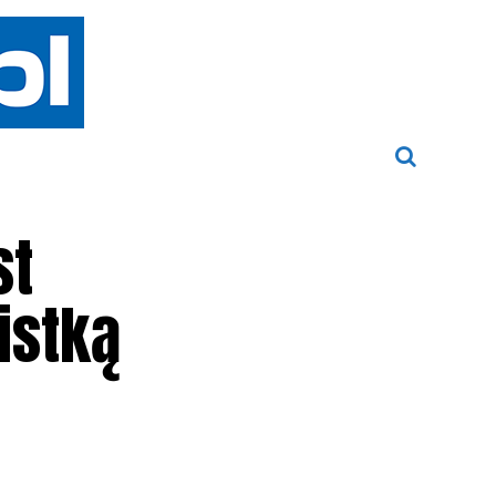
st
istką