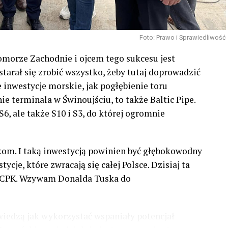
Foto: Prawo i Sprawiedliwość
Pomorze Zachodnie i ojcem tego sukcesu jest
tarał się zrobić wszystko, żeby tutaj doprowadzić
e inwestycje morskie, jak pogłębienie toru
e terminala w Świnoujściu, to także Baltic Pipe.
6, ale także S10 i S3, do której ogromnie
akom. I taką inwestycją powinien być głębokowodny
cje, które zwracają się całej Polsce. Dzisiaj ta
z #CPK. Wzywam Donalda Tuska do
wiedzą jak wykorzystać wspaniały potencjał