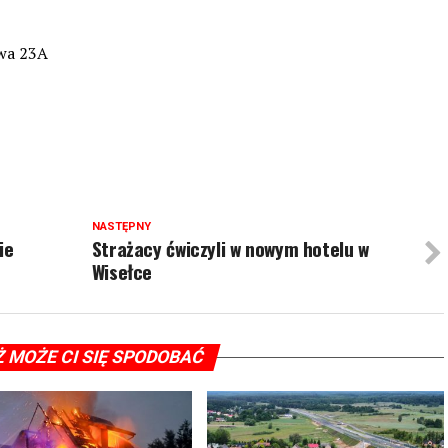
owa 23A
NASTĘPNY
ie
Strażacy ćwiczyli w nowym hotelu w
Wisełce
Ż MOŻE CI SIĘ SPODOBAĆ