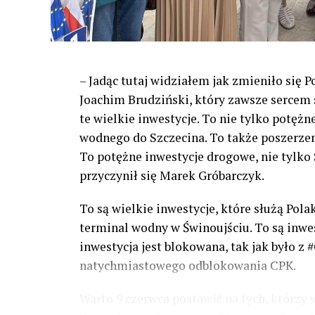
– Jadąc tutaj widziałem jak zmieniło się 
Joachim Brudziński, który zawsze sercem s
te wielkie inwestycje. To nie tylko potężn
wodnego do Szczecina. To także poszerzeni
To potężne inwestycje drogowe, nie tylko S
przyczynił się Marek Gróbarczyk.
To są wielkie inwestycje, które służą Pol
terminal wodny w Świnoujściu. To są inwesty
inwestycja jest blokowana, tak jak było 
natychmiastowego odblokowania CPK.
Warto 9 czerwca postawić na tych, którzy 