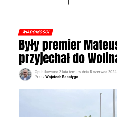
WIADOMOŚCI
Były premier Mateu
przyjechał do Wolin
Opublikowano
2 lata temu
w dniu
5 czerwca 2024
Przez
Wojciech Basałygo