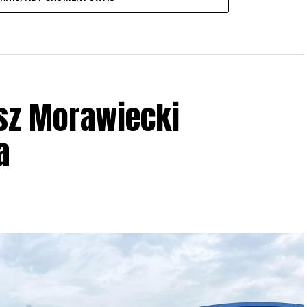
sz Morawiecki
a