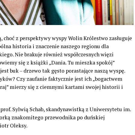
ią, choć z perspektywy wyspy Wolin Królestwo zasługuje
ólna historia i znaczenie naszego regionu dla
iego. Nie brakuje również współczesnych więzi
owiemy się z książki „Dania. Tu mieszka spokój”
est buk – drzewo tak gęsto porastające naszą wyspę.
ków? Czy zaufanie faktycznie jest ich „bogactwem
aj” mierzy się z ciemnymi kartami swojej historii i
rof. Sylwią Schab, skandynawistką z Uniwersytetu im.
orką znakomitego przewodnika po duńskiej
iotr Oleksy.