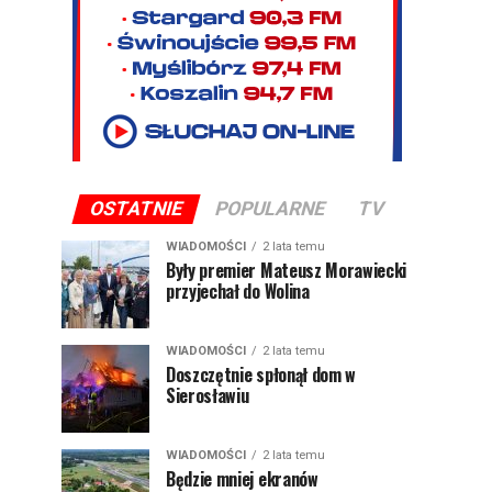
OSTATNIE
POPULARNE
TV
WIADOMOŚCI
2 lata temu
Były premier Mateusz Morawiecki
przyjechał do Wolina
WIADOMOŚCI
2 lata temu
Doszczętnie spłonął dom w
Sierosławiu
WIADOMOŚCI
2 lata temu
Będzie mniej ekranów