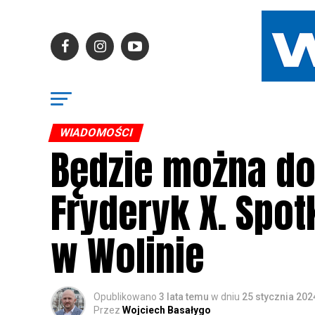
WIADOMOŚCI
Będzie można do
Fryderyk X. Spo
w Wolinie
Opublikowano
3 lata temu
w dniu
25 stycznia 202
Przez
Wojciech Basałygo