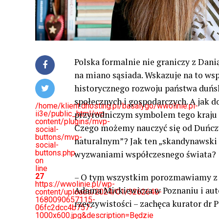
Polska formalnie nie graniczy z Dan
na miano sąsiada. Wskazuje na to wsp
historycznego rozwoju państwa duńsk
społecznych i gospodarczych. A jak d
/home/klient.dhosting.pl/basalygo/wwolinie.pl-
ii3e/public_html/wp-
przyrodniczym symbolem tego kraju j
content/plugins/mvp-
Czego możemy nauczyć się od Duńczy
social-
buttons/mvp-
naturalnym”? Jak ten „skandynawski r
social-
buttons.php
wyzwaniami współczesnego świata?
on
line
27
– O tym wszystkim porozmawiamy z p
https://wwolinie.pl/wp-
Adama Mickiewicza w Poznaniu i aut
content/uploads/2024/01/3262640-
1680090657115-
rzeczywistości – zachęca kurator dr P
06fc2dcc4b757-
1000x600.jpg&description=Będzie