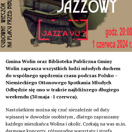
rozumiemy, że natężenie dźwięku wystarczyło do ich
instalacji, to na tym odcinku generują dokładnie ten sam
poziom dźwięku co tam. Sprawdzałyśmy, że odległość
naszych nieruchomości od drogi jest taka sama, a nawet
w stosunku do niektórych mniejsza niż tych, które są na
początku miejscowości chronione ekranami – mówi
Jolanta Podhajska.
Przedstawiciel GDDKiA mówi, że po roku od oddania
Gmina Wolin oraz Biblioteka Publiczna Gminy
inwestycji będzie przeprowadzona ponowna analiza
Wolin zaprasza wszystkich ludzi młodych duchem
hałasu, jeśli decybeli będzie więcej niż sądzono –
do wspólnego spędzenia czasu podczas Polsko –
wówczas ekrany zostaną zamontowane.
Niemieckiego Ottonowego Spotkania Młodych
Odbędzie się ono w trakcie najbliższego długiego
– Jeżeli wyjdzie na to, że są przekroczone normy, to
weekendu (30 maja -1 czerwca).
wówczas będą podjęte działania w celu realizacji takich
zabezpieczeń. Dopóki nie będzie tych przekroczonych
Nastolatkiem można się czuć niezależnie od daty
norm dopuszczalnego hałasu, no to nie możemy nic
wpisanej w dowodzie osobistym , dlatego zapraszamy
zrobić. Tam są odpowiednie normy – 61 i 56 decybeli –
każdego mieszkańca Wolina i okolic. Czekają na was m.in.
zaznacza.
darmowe koncerty, różnorodne warsztaty i strefa