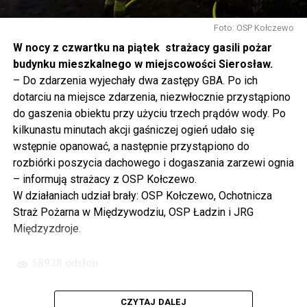
Gdyby nie determinacja rządu Prawa i Sprawiedliwości,
to tunel pod Świną do dzisiaj byłby w sferze
Foto: OSP Kołczewo
projektowania i dyskusji. Ważny tutaj był wkład
W nocy z czwartku na piątek strażacy gasili pożar
samorządu, ale to rząd PiS podjął w tej sprawie
budynku mieszkalnego w miejscowości Sierosław.
najważniejsze decyzje. Powstał dzięki ogromnej
– Do zdarzenia wyjechały dwa zastępy GBA. Po ich
determinacji rządu najpierw Pani Premier Beaty Szydło,
dotarciu na miejsce zdarzenia, niezwłocznie przystąpiono
a następnie Pana Premiera Mateusza Morawieckiego.
do gaszenia obiektu przy użyciu trzech prądów wody. Po
Chciałbym podziękować Panu Premierowi za to jak
kilkunastu minutach akcji gaśniczej ogień udało się
osobiście pilnował powstania tej inwestycji. Cieszymy
wstępnie opanować, a następnie przystąpiono do
się, że turyści również korzystają z tunelu, cieszymy się,
rozbiórki poszycia dachowego i dogaszania zarzewi ognia
że wśród tych 4 milionów samochodów, które
– informują strażacy z OSP Kołczewo.
przejechały już otwartym tunelem w Świnoujściu,
W działaniach udział brały: OSP Kołczewo, Ochotnicza
przyjechało tutaj do nas tak wielu turystów z zagranicy
Straż Pożarna w Międzywodziu, OSP Ładzin i JRG
– powiedział Wiceprezes PiS Joachim Brudziński w
Międzyzdroje.
#Wolin.
58928 odsłon
– Za czasów rządu Prawa i Sprawiedliwości
zainwestowano ogromne pieniądze w modernizację
CZYTAJ DALEJ
poszczególnych portów, w tym w Szczecinie, w