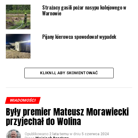
Strażacy gasili pożar nasypu kolejowego w
Warnowie
Pijany kierowca spowodował wypadek
KLIKNIJ, ABY SKOMENTOWAĆ
WIADOMOŚCI
Były premier Mateusz Morawiecki
przyjechał do Wolina
Opublikowano
2 lata temu
w dniu
5 czerwca 2024