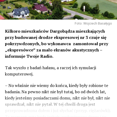
Foto: Wojciech Basałygo
Kilkoro mieszkańców Dargobądza mieszkających
przy budowanej drodze ekspresowej nr 3 czuje się
pokrzywdzonych, bo wykonawca zamontował przy
„ekspresówce” za mało ekranów akustycznych –
informuje Twoje Radio.
Tak wyszło z badań hałasu, a raczej ich symulacji
komputerowej.
– No właśnie nie wiemy do końca, kiedy były robione te
badania. Na pewno nikt nie był tutaj, bo od dwóch lat,
kiedy jesteśmy posiadaczami domu, nikt nie był, nikt nie
sprawdzał, nikt nie pytał. W tej chwili droga jest
przeprowadzona dołem i już słychać (przyp. ciężarówki).
Za moment auta będą jechały podwyższoną drogą i to