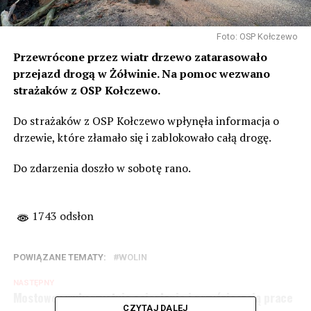
Foto: OSP Kołczewo
Przewrócone przez wiatr drzewo zatarasowało
przejazd drogą w Żółwinie. Na pomoc wezwano
strażaków z OSP Kołczewo.
Do strażaków z OSP Kołczewo wpłynęła informacja o
drzewie, które złamało się i zablokowało całą drogę.
Do zdarzenia doszło w sobotę rano.
1743 odsłon
POWIĄZANE TEMATY:
WOLIN
NASTĘPNY
Mostowcy wykorzystują ocieplenie i przyśpieszają prace
CZYTAJ DALEJ