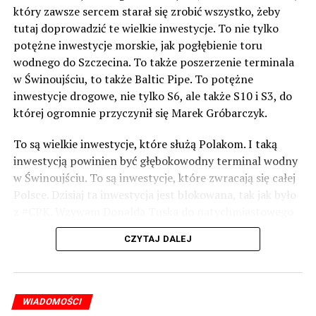
który zawsze sercem starał się zrobić wszystko, żeby
tutaj doprowadzić te wielkie inwestycje. To nie tylko
potężne inwestycje morskie, jak pogłębienie toru
wodnego do Szczecina. To także poszerzenie terminala
w Świnoujściu, to także Baltic Pipe. To potężne
inwestycje drogowe, nie tylko S6, ale także S10 i S3, do
której ogromnie przyczynił się Marek Gróbarczyk.
To są wielkie inwestycje, które służą Polakom. I taką
inwestycją powinien być głębokowodny terminal wodny
w Świnoujściu. To są inwestycje, które zwracają się całej
Polsce. Dzisiaj ta inwestycja jest blokowana, tak jak było
z #CPK. Wzywam Donalda Tuska do natychmiastowego
odblokowania CPK.
CZYTAJ DALEJ
Warto 9 czerwca postawić na tych, którzy wiedzą jak
wykorzystać wspaniały potencjał Zachodniego Pomorza,
o którym śp. Lech Kaczyński powiedział, że jest naszą
WIADOMOŚCI
racją stanu. Warto zagłosować na kandydatów PiS 9