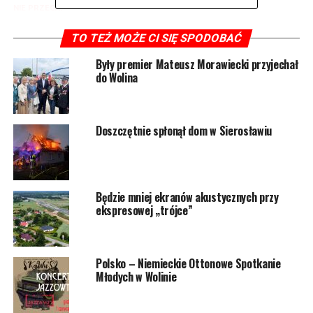
NIE PRZEGAP
Kierowca wjechał w powalone drzewo
TO TEŻ MOŻE CI SIĘ SPODOBAĆ
Były premier Mateusz Morawiecki przyjechał
do Wolina
Doszczętnie spłonął dom w Sierosławiu
Będzie mniej ekranów akustycznych przy
ekspresowej „trójce”
Polsko – Niemieckie Ottonowe Spotkanie
Młodych w Wolinie