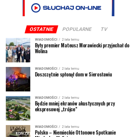
OSTATNIE
POPULARNE
TV
WIADOMOŚCI
2 lata temu
Były premier Mateusz Morawiecki przyjechał do
Wolina
WIADOMOŚCI
2 lata temu
Doszczętnie spłonął dom w Sierosławiu
WIADOMOŚCI
2 lata temu
Będzie mniej ekranów akustycznych przy
ekspresowej „trójce”
WIADOMOŚCI
2 lata temu
Polsko – Niemieckie Ottonowe Spotkanie