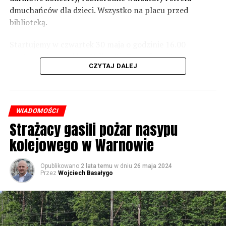
dmuchańców dla dzieci. Wszystko na placu przed
Foto: Wojciech Basałygo
biblioteką.
Startujemy w czwartek 30 maja o godzinie 16.00
59536 odsłon
występami zespołów „Yellow” i „Specyficzni”.
CZYTAJ DALEJ
WIADOMOŚCI
Strażacy gasili pożar nasypu
kolejowego w Warnowie
Opublikowano
2 lata temu
w dniu
26 maja 2024
Przez
Wojciech Basałygo