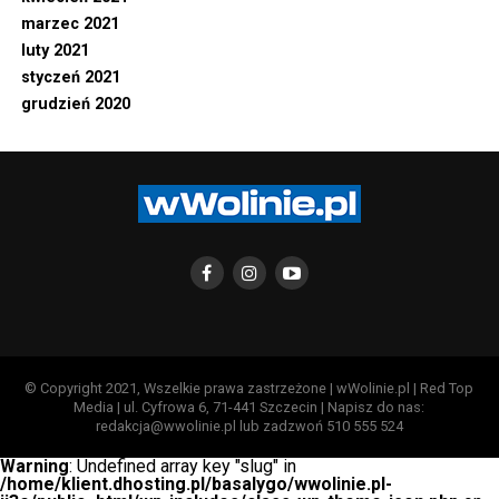
marzec 2021
luty 2021
styczeń 2021
grudzień 2020
© Copyright 2021, Wszelkie prawa zastrzeżone | wWolinie.pl | Red Top
Media | ul. Cyfrowa 6, 71-441 Szczecin | Napisz do nas:
redakcja@wwolinie.pl lub zadzwoń 510 555 524
Warning
: Undefined array key "slug" in
/home/klient.dhosting.pl/basalygo/wwolinie.pl-