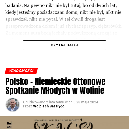
badania. Na pewno nikt nie był tutaj, bo od dwóch lat,
kiedy jesteśmy posiadaczami domu, nikt nie był, nikt nie
sprawdzał, nikt nie pytał. W tej chwili droga jest
przeprowadzona dołem i już słychać (przyp. ciężarówki).
Za moment auta będą jechały podwyższoną drogą i to
będzie czteropasmowa droga – mówi Sylwia Rudak,
CZYTAJ DALEJ
mieszkanka Dargobądza.
Inwestor tłumaczy, że poluzowano normy i to co było
hałasem jeszcze kilkanaście lat temu – dziś już nim nie
WIADOMOŚCI
jest.
Polsko – Niemieckie Ottonowe
– Tych ekranów rzeczywiście w rejonie miejscowości
Spotkanie Młodych w Wolinie
Dargobądz jest trochę mniej niż było przy starej drodze
krajowej numer trzy. Natomiast to wynika również z
Opublikowano
2 lata temu
w dniu
28 maja 2024
tego, że te normy dopuszczalnego hałasu, które obecnie
Przez
Wojciech Basałygo
obowiązują i które obowiązywały również podczas
przygotowywania dokumentacji projektowej dla drogi
ekspresowej S3 są inne niż te, które były przed wieloma