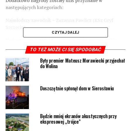
Dodatkowo nagrody zostały dziś przyznane w
następujących kategoriach:
Najmłodszy zawodnik – Zuzanna Pawlicz (KSz Gryf
Szczecin)
CZYTAJ DALEJ
Najlepszy zawodnik 65+ – Tygran Dzhuguryan (UKSz
Skoczek Choszczno)
TO TEŻ MOŻE CI SIĘ SPODOBAĆ
Najlepsza kobieta z Gminy Wolin – Lena Osieleniec
Były premier Mateusz Morawiecki przyjechał
do Wolina
(chcielibyśmy zaznaczyć, że Lena podobnie jak wcześniej
wymieniona Zuzia to rocznik 2014)
Najlepszy mężczyzna z Gminy Wolin – Tadeusz
Doszczętnie spłonął dom w Sierosławiu
Twarogiel (10 miejsce w klasyfikacji generalnej)
Wszystkim zawodnikom dziękujemy za przybycie i
gratulujemy wspaniałych wyników!
Będzie mniej ekranów akustycznych przy
ekspresowej „trójce”
Za obecność dziękujemy również pani Burmistrz Ewie