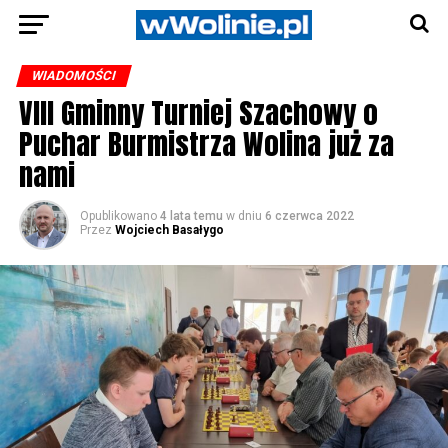
WIADOMOŚCI
VIII Gminny Turniej Szachowy o
Puchar Burmistrza Wolina już za
nami
Opublikowano
4 lata temu
w dniu
6 czerwca 2022
Przez
Wojciech Basałygo