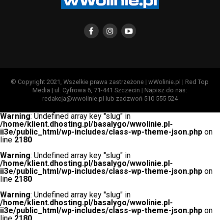
© Copyright 2021, Wszelkie prawa zastrzeżone | wWolinie.pl | Red Top
Media | ul. Cyfrowa 6, 71-441 Szczecin | Napisz do nas:
redakcja@wwolinie.pl lub zadzwoń 510 555 524
Warning
: Undefined array key "slug" in
/home/klient.dhosting.pl/basalygo/wwolinie.pl-
ii3e/public_html/wp-includes/class-wp-theme-json.php
on
line
2180
Warning
: Undefined array key "slug" in
/home/klient.dhosting.pl/basalygo/wwolinie.pl-
ii3e/public_html/wp-includes/class-wp-theme-json.php
on
line
2180
Warning
: Undefined array key "slug" in
/home/klient.dhosting.pl/basalygo/wwolinie.pl-
ii3e/public_html/wp-includes/class-wp-theme-json.php
on
line
2180