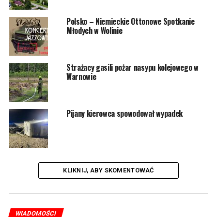
Grzybkowskiej, zastępcy Jarosławowi Mikołajczykowi
oraz radnym: Elżbiecie Mikołajczyk, Karolinie
Polsko – Niemieckie Ottonowe Spotkanie
Cackowskiej i Radosławowi Kaliciukowi.
Młodych w Wolinie
Zawody sędziował niezawodny międzynarodowy sędzia
FIDE – Przemysław Łukasiewicz!
Strażacy gasili pożar nasypu kolejowego w
Organizatorzy: Przystań Morska Wolin, Gmina Wolin.
Warnowie
Pijany kierowca spowodował wypadek
KLIKNIJ, ABY SKOMENTOWAĆ
WIADOMOŚCI