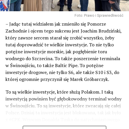
19242 odsłon
Foto: Prawo i Sprawiedliwość
– Jadąc tutaj widziałem jak zmieniło się Pomorze
POWIĄZANE TEMATY:
WOLIN
Zachodnie i ojcem tego sukcesu jest Joachim Brudziński,
który zawsze sercem starał się zrobić wszystko, żeby
NASTĘPNY
tutaj doprowadzić te wielkie inwestycje. To nie tylko
Powstanie 6 kilometrów sieci wodno-kanalizacyjnej.
potężne inwestycje morskie, jak pogłębienie toru
Wiemy gdzie!
wodnego do Szczecina. To także poszerzenie terminala
NIE PRZEGAP
w Świnoujściu, to także Baltic Pipe. To potężne
MPGK Wolin przypomina jak efektywniej podlewać
inwestycje drogowe, nie tylko S6, ale także S10 i S3, do
trawnik
której ogromnie przyczynił się Marek Gróbarczyk.
To są wielkie inwestycje, które służą Polakom. I taką
inwestycją powinien być głębokowodny terminal wodny
w Świnoujściu. To są inwestycje, które zwracają się całej
Polsce. Dzisiaj ta inwestycja jest blokowana, tak jak było
z #CPK. Wzywam Donalda Tuska do natychmiastowego
odblokowania CPK.