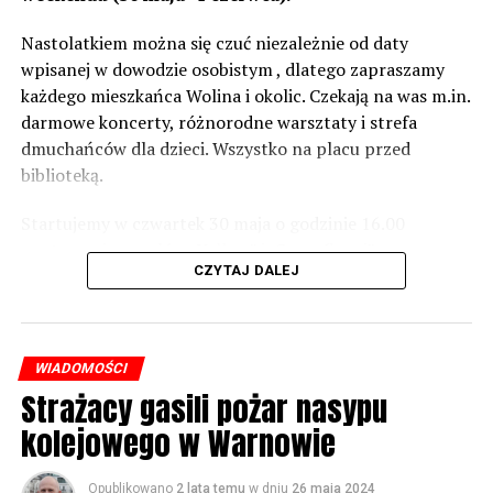
wówczas będą podjęte działania w celu realizacji takich
zabezpieczeń. Dopóki nie będzie tych przekroczonych
Nastolatkiem można się czuć niezależnie od daty
norm dopuszczalnego hałasu, no to nie możemy nic
wpisanej w dowodzie osobistym , dlatego zapraszamy
zrobić. Tam są odpowiednie normy – 61 i 56 decybeli –
każdego mieszkańca Wolina i okolic. Czekają na was m.in.
zaznacza.
darmowe koncerty, różnorodne warsztaty i strefa
dmuchańców dla dzieci. Wszystko na placu przed
Foto: Wojciech Basałygo
biblioteką.
Startujemy w czwartek 30 maja o godzinie 16.00
59642 odsłon
występami zespołów „Yellow” i „Specyficzni”.
CZYTAJ DALEJ
WIADOMOŚCI
Strażacy gasili pożar nasypu
kolejowego w Warnowie
Opublikowano
2 lata temu
w dniu
26 maja 2024