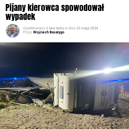
Rzymskokatolicka w Wolinie
Pijany kierowca spowodował
wypadek
59642 odsłon
Opublikowano
2 lata temu
w dniu
22 maja 2024
Przez
Wojciech Basałygo