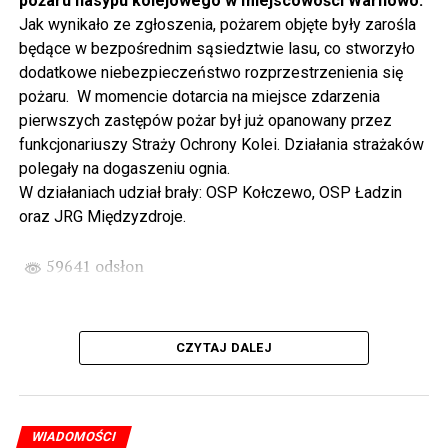
pożaru nasypu kolejowego w miejscowości Warnowo.
odbywając podróż w czasie za sprawą Centrum Słowian i
Jak wynikało ze zgłoszenia, pożarem objęte były zarośla
Wikingów lub zwiedzając miasto z przewodnikiem (start
będące w bezpośrednim sąsiedztwie lasu, co stworzyło
spod biblioteki). O godzinie 19.00 w kolegiacie
dodatkowe niebezpieczeństwo rozprzestrzenienia się
wysłuchamy organowego koncertu w wykonaniu
pożaru. W momencie dotarcia na miejsce zdarzenia
państwa Witkowskich.
pierwszych zastępów pożar był już opanowany przez
funkcjonariuszy Straży Ochrony Kolei. Działania strażaków
Wyjątkowym wydarzeniem będzie koncert w wykonaniu
polegały na dogaszeniu ognia.
Kawuś Music Project, podczas którego wysłuchamy
W działaniach udział brały: OSP Kołczewo, OSP Ładzin
polskich przebojów w jazzowej aranżacji (godz. 20.00
oraz JRG Międzyzdroje.
przed biblioteką). Podczas koncertu zaplanowaliśmy dla
Państwa poczęstunek.
59641 odsłon
Projekt Polsko – Niemieckie Ottonowe Spotkanie
Młodych sfinansowany został z Funduszu Małych
Projektów Interreg VI A – Kultura i zrównoważona
CZYTAJ DALEJ
turystyka.
Partnerzy projektu: Gmina Wolin, Miasto Prenzlau
(Niemcy), Biblioteka Publiczna Gminy Wolin, Parafia
WIADOMOŚCI