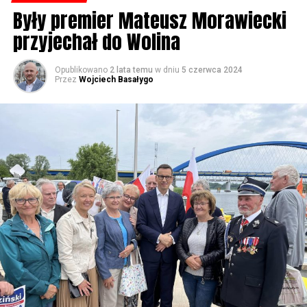
Były premier Mateusz Morawiecki
przyjechał do Wolina
Opublikowano
2 lata temu
w dniu
5 czerwca 2024
Przez
Wojciech Basałygo