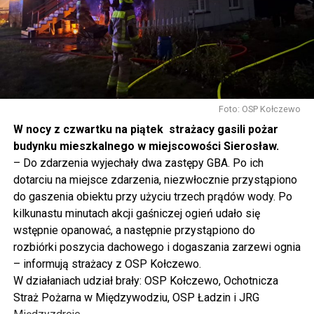
rolnictwem, silne innowacją, to polska racja stanu. I my
tak to traktujemy. Jesteśmy dzisiaj w Wolinie. Często to
mówię, tutaj, na wyspie Wolin, na wyspie Uznam, Polska
się tutaj nie kończy, Polska się tutaj zaczyna.
Gdyby nie determinacja rządu Prawa i Sprawiedliwości,
to tunel pod Świną do dzisiaj byłby w sferze
Foto: OSP Kołczewo
projektowania i dyskusji. Ważny tutaj był wkład
W nocy z czwartku na piątek strażacy gasili pożar
samorządu, ale to rząd PiS podjął w tej sprawie
budynku mieszkalnego w miejscowości Sierosław.
najważniejsze decyzje. Powstał dzięki ogromnej
– Do zdarzenia wyjechały dwa zastępy GBA. Po ich
determinacji rządu najpierw Pani Premier Beaty Szydło,
dotarciu na miejsce zdarzenia, niezwłocznie przystąpiono
a następnie Pana Premiera Mateusza Morawieckiego.
do gaszenia obiektu przy użyciu trzech prądów wody. Po
Chciałbym podziękować Panu Premierowi za to jak
kilkunastu minutach akcji gaśniczej ogień udało się
osobiście pilnował powstania tej inwestycji. Cieszymy
wstępnie opanować, a następnie przystąpiono do
się, że turyści również korzystają z tunelu, cieszymy się,
rozbiórki poszycia dachowego i dogaszania zarzewi ognia
że wśród tych 4 milionów samochodów, które
– informują strażacy z OSP Kołczewo.
przejechały już otwartym tunelem w Świnoujściu,
W działaniach udział brały: OSP Kołczewo, Ochotnicza
przyjechało tutaj do nas tak wielu turystów z zagranicy
Straż Pożarna w Międzywodziu, OSP Ładzin i JRG
– powiedział Wiceprezes PiS Joachim Brudziński w