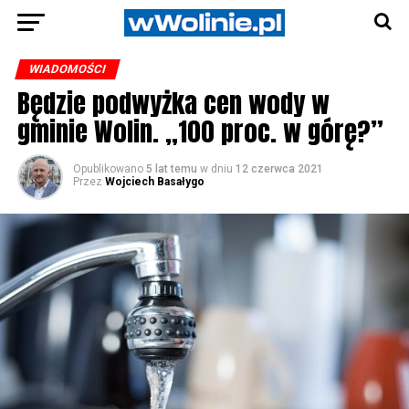
WIADOMOŚCI
Będzie podwyżka cen wody w
gminie Wolin. „100 proc. w górę?”
Opublikowano
5 lat temu
w dniu
12 czerwca 2021
Przez
Wojciech Basałygo