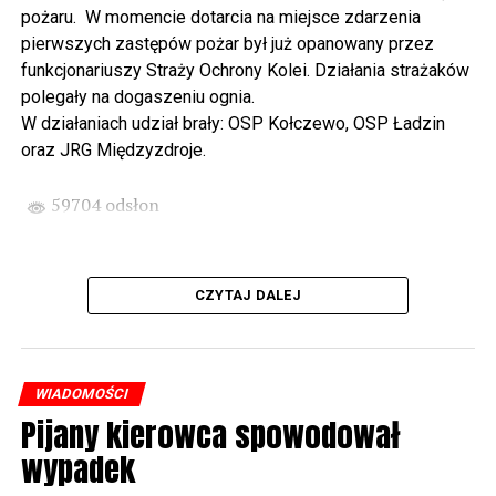
wysłuchamy organowego koncertu w wykonaniu
pożaru. W momencie dotarcia na miejsce zdarzenia
państwa Witkowskich.
pierwszych zastępów pożar był już opanowany przez
funkcjonariuszy Straży Ochrony Kolei. Działania strażaków
Wyjątkowym wydarzeniem będzie koncert w wykonaniu
polegały na dogaszeniu ognia.
Kawuś Music Project, podczas którego wysłuchamy
W działaniach udział brały: OSP Kołczewo, OSP Ładzin
polskich przebojów w jazzowej aranżacji (godz. 20.00
oraz JRG Międzyzdroje.
przed biblioteką). Podczas koncertu zaplanowaliśmy dla
Państwa poczęstunek.
59704 odsłon
Projekt Polsko – Niemieckie Ottonowe Spotkanie
Młodych sfinansowany został z Funduszu Małych
Projektów Interreg VI A – Kultura i zrównoważona
CZYTAJ DALEJ
turystyka.
Partnerzy projektu: Gmina Wolin, Miasto Prenzlau
(Niemcy), Biblioteka Publiczna Gminy Wolin, Parafia
WIADOMOŚCI
Rzymskokatolicka w Wolinie
Pijany kierowca spowodował
wypadek
59705 odsłon