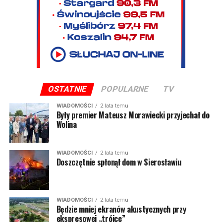
OSTATNIE
POPULARNE
TV
WIADOMOŚCI
2 lata temu
Były premier Mateusz Morawiecki przyjechał do
Wolina
WIADOMOŚCI
2 lata temu
Doszczętnie spłonął dom w Sierosławiu
WIADOMOŚCI
2 lata temu
Będzie mniej ekranów akustycznych przy
ekspresowej „trójce”