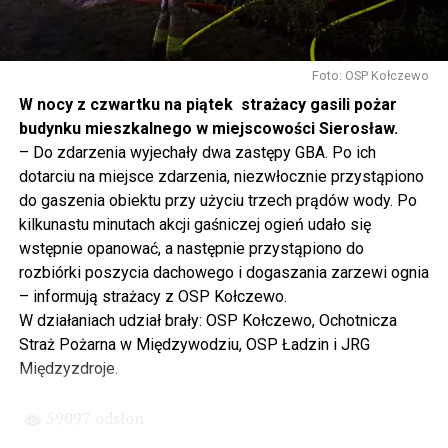
się tutaj nie kończy, Polska się tutaj zaczyna.
Gdyby nie determinacja rządu Prawa i Sprawiedliwości,
to tunel pod Świną do dzisiaj byłby w sferze
Foto: OSP Kołczewo
projektowania i dyskusji. Ważny tutaj był wkład
W nocy z czwartku na piątek strażacy gasili pożar
samorządu, ale to rząd PiS podjął w tej sprawie
budynku mieszkalnego w miejscowości Sierosław.
najważniejsze decyzje. Powstał dzięki ogromnej
– Do zdarzenia wyjechały dwa zastępy GBA. Po ich
determinacji rządu najpierw Pani Premier Beaty Szydło,
dotarciu na miejsce zdarzenia, niezwłocznie przystąpiono
a następnie Pana Premiera Mateusza Morawieckiego.
do gaszenia obiektu przy użyciu trzech prądów wody. Po
Chciałbym podziękować Panu Premierowi za to jak
kilkunastu minutach akcji gaśniczej ogień udało się
osobiście pilnował powstania tej inwestycji. Cieszymy
wstępnie opanować, a następnie przystąpiono do
się, że turyści również korzystają z tunelu, cieszymy się,
rozbiórki poszycia dachowego i dogaszania zarzewi ognia
że wśród tych 4 milionów samochodów, które
– informują strażacy z OSP Kołczewo.
przejechały już otwartym tunelem w Świnoujściu,
W działaniach udział brały: OSP Kołczewo, Ochotnicza
przyjechało tutaj do nas tak wielu turystów z zagranicy
Straż Pożarna w Międzywodziu, OSP Ładzin i JRG
– powiedział Wiceprezes PiS Joachim Brudziński w
Międzyzdroje.
#Wolin.
59097 odsłon
– Za czasów rządu Prawa i Sprawiedliwości