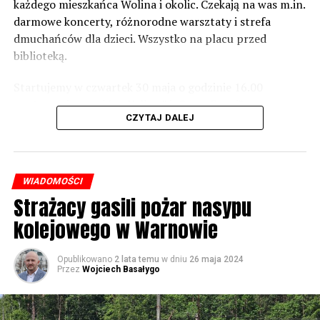
zrobić. Tam są odpowiednie normy – 61 i 56 decybeli –
każdego mieszkańca Wolina i okolic. Czekają na was m.in.
zaznacza.
darmowe koncerty, różnorodne warsztaty i strefa
dmuchańców dla dzieci. Wszystko na placu przed
Foto: Wojciech Basałygo
biblioteką.
Startujemy w czwartek 30 maja o godzinie 16.00
59705 odsłon
występami zespołów „Yellow” i „Specyficzni”.
CZYTAJ DALEJ
WIADOMOŚCI
Strażacy gasili pożar nasypu
kolejowego w Warnowie
Opublikowano
2 lata temu
w dniu
26 maja 2024
Przez
Wojciech Basałygo