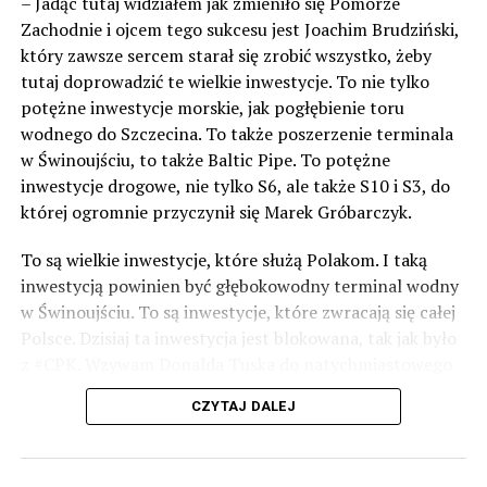
– Jadąc tutaj widziałem jak zmieniło się Pomorze
Zachodnie i ojcem tego sukcesu jest Joachim Brudziński,
3839 odsłon
który zawsze sercem starał się zrobić wszystko, żeby
tutaj doprowadzić te wielkie inwestycje. To nie tylko
potężne inwestycje morskie, jak pogłębienie toru
POWIĄZANE TEMATY:
WOLIN
wodnego do Szczecina. To także poszerzenie terminala
NASTĘPNY
w Świnoujściu, to także Baltic Pipe. To potężne
Strażacy z gminy Wolin ćwiczyli w Międzyzdrojach
inwestycje drogowe, nie tylko S6, ale także S10 i S3, do
NIE PRZEGAP
której ogromnie przyczynił się Marek Gróbarczyk.
Łódź nagle zaczęła nabierać wody. Pomoc przyszła na
czas
To są wielkie inwestycje, które służą Polakom. I taką
inwestycją powinien być głębokowodny terminal wodny
w Świnoujściu. To są inwestycje, które zwracają się całej
Polsce. Dzisiaj ta inwestycja jest blokowana, tak jak było
z #CPK. Wzywam Donalda Tuska do natychmiastowego
odblokowania CPK.
CZYTAJ DALEJ
Warto 9 czerwca postawić na tych, którzy wiedzą jak
wykorzystać wspaniały potencjał Zachodniego Pomorza,