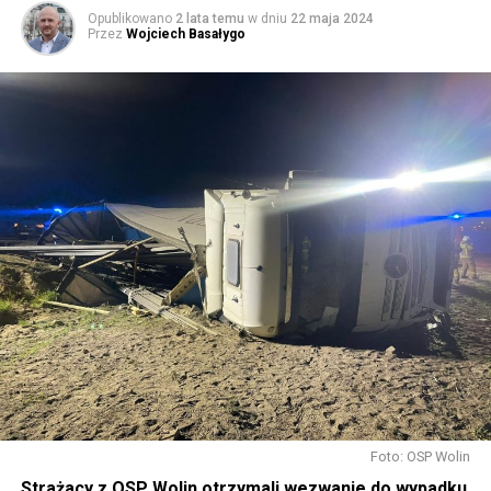
Opublikowano
2 lata temu
w dniu
22 maja 2024
Przez
Wojciech Basałygo
Foto: OSP Wolin
Strażacy z OSP Wolin otrzymali wezwanie do wypadku