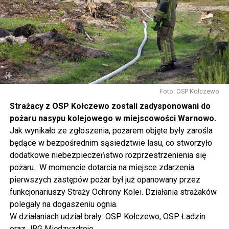
rozstawionych przed biblioteką. Będziecie mogli m.in.
pofilcować, nauczyć się makramowych splotów, napisać
dyktando, wziąć udział w warsztatach fotograficznych i
ekologicznych, namalować obraz, zrobić grafitti czy
stworzyć pachnącą sojową świeczkę.
Gwiazdą wieczoru będzie Magda Anioł, której koncert
rozpocznie się o godzinie 18.00.
Foto: OSP Kołczewo
Strażacy z OSP Kołczewo zostali zadysponowani do
W sobotę o godz. 15 wspólnie na nowo odkryjemy Wolin
pożaru nasypu kolejowego w miejscowości Warnowo.
odbywając podróż w czasie za sprawą Centrum Słowian i
Jak wynikało ze zgłoszenia, pożarem objęte były zarośla
Wikingów lub zwiedzając miasto z przewodnikiem (start
będące w bezpośrednim sąsiedztwie lasu, co stworzyło
spod biblioteki). O godzinie 19.00 w kolegiacie
dodatkowe niebezpieczeństwo rozprzestrzenienia się
wysłuchamy organowego koncertu w wykonaniu
pożaru. W momencie dotarcia na miejsce zdarzenia
państwa Witkowskich.
pierwszych zastępów pożar był już opanowany przez
funkcjonariuszy Straży Ochrony Kolei. Działania strażaków
Wyjątkowym wydarzeniem będzie koncert w wykonaniu
polegały na dogaszeniu ognia.
Kawuś Music Project, podczas którego wysłuchamy
W działaniach udział brały: OSP Kołczewo, OSP Ładzin
polskich przebojów w jazzowej aranżacji (godz. 20.00
oraz JRG Międzyzdroje.