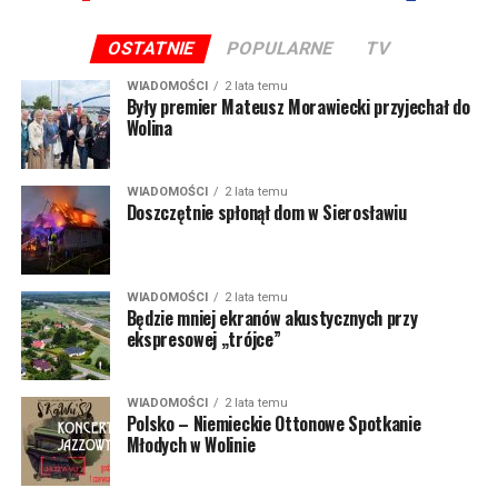
OSTATNIE
POPULARNE
TV
WIADOMOŚCI
2 lata temu
Były premier Mateusz Morawiecki przyjechał do
Wolina
WIADOMOŚCI
2 lata temu
Doszczętnie spłonął dom w Sierosławiu
WIADOMOŚCI
2 lata temu
Będzie mniej ekranów akustycznych przy
ekspresowej „trójce”
WIADOMOŚCI
2 lata temu
Polsko – Niemieckie Ottonowe Spotkanie
Młodych w Wolinie