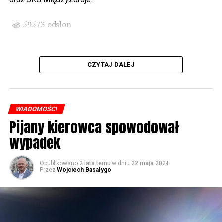
przed biblioteką). Podczas koncertu zaplanowaliśmy dla
Państwa poczęstunek.
59573 odsłon
Projekt Polsko – Niemieckie Ottonowe Spotkanie
Młodych sfinansowany został z Funduszu Małych
Projektów Interreg VI A – Kultura i zrównoważona
CZYTAJ DALEJ
turystyka.
Partnerzy projektu: Gmina Wolin, Miasto Prenzlau
(Niemcy), Biblioteka Publiczna Gminy Wolin, Parafia
WIADOMOŚCI
Rzymskokatolicka w Wolinie
Pijany kierowca spowodował
wypadek
59574 odsłon
Opublikowano
2 lata temu
w dniu
22 maja 2024
Przez
Wojciech Basałygo