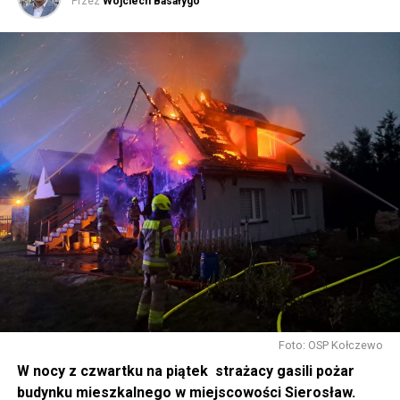
Przez
Wojciech Basałygo
powiedział Wiceprezes PiS Mateusz Morawiecki w
#Wolin.
– Dziękuję Pani Premierowi Morawieckiemu za słowa,
które przywołał. Słowa osoby, bez której naszego
środowiska politycznego by nie było. Mam na myśli tutaj
świętej pamięci Pana Prezydenta Lecha Kaczyńskiego.
Lech Kaczyński, tutaj, na ziemi zachodniopomorskiej,
powiedział bardzo ważne słowa – silne Pomorze
Zachodnie, silne gospodarką, silne nauką, silne
rolnictwem, silne innowacją, to polska racja stanu. I my
tak to traktujemy. Jesteśmy dzisiaj w Wolinie. Często to
mówię, tutaj, na wyspie Wolin, na wyspie Uznam, Polska
się tutaj nie kończy, Polska się tutaj zaczyna.
Gdyby nie determinacja rządu Prawa i Sprawiedliwości,
to tunel pod Świną do dzisiaj byłby w sferze
Foto: OSP Kołczewo
projektowania i dyskusji. Ważny tutaj był wkład
W nocy z czwartku na piątek strażacy gasili pożar
samorządu, ale to rząd PiS podjął w tej sprawie
budynku mieszkalnego w miejscowości Sierosław.