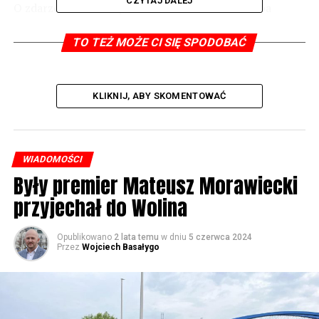
CZYTAJ DALEJ
O zdarzeniu została powiadomiona Morska Służba
Poszukiwawczo Ratownicza SAR.
TO TEŻ MOŻE CI SIĘ SPODOBAĆ
Po dotarciu zastępów z łodzią ratowniczą, natychmiast
przystąpiono do akcji ratowniczej. Działania zastępów
polegały na zabezpieczeniu miejsca zdarzenia,
KLIKNIJ, ABY SKOMENTOWAĆ
zwodowaniu łodzi, dotarciu do tonącej jednostki. Po
dotarciu do tonącej jednostki ewakuowano osoby oraz
odholowano łódź do brzegu. Nikt nie został
poszkodowany.
WIADOMOŚCI
Były premier Mateusz Morawiecki
przyjechał do Wolina
2751 odsłon
Opublikowano
2 lata temu
w dniu
5 czerwca 2024
Przez
Wojciech Basałygo
POWIĄZANE TEMATY:
NASTĘPNY
Będzie podwyżka cen wody w gminie Wolin. „100 proc. w
górę?”