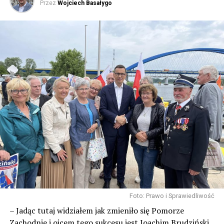
Przez
Wojciech Basałygo
POWIĄZANE TEMATY:
WOLIN
NASTĘPNY
Wolin przystąpił do spółki „Społeczna Inicjatywa
Mieszkaniowa – KZN Zachodniopomorskie”
NIE PRZEGAP
Będzie podwyżka cen wody w gminie Wolin. „100 proc. w
górę?”
Foto: Prawo i Sprawiedliwość
– Jadąc tutaj widziałem jak zmieniło się Pomorze
Zachodnie i ojcem tego sukcesu jest Joachim Brudziński,