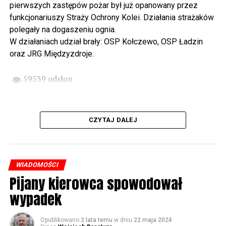
pierwszych zastępów pożar był już opanowany przez
funkcjonariuszy Straży Ochrony Kolei. Działania strażaków
Wyjątkowym wydarzeniem będzie koncert w wykonaniu
polegały na dogaszeniu ognia.
Kawuś Music Project, podczas którego wysłuchamy
W działaniach udział brały: OSP Kołczewo, OSP Ładzin
polskich przebojów w jazzowej aranżacji (godz. 20.00
oraz JRG Międzyzdroje.
przed biblioteką). Podczas koncertu zaplanowaliśmy dla
Państwa poczęstunek.
59539 odsłon
Projekt Polsko – Niemieckie Ottonowe Spotkanie
Młodych sfinansowany został z Funduszu Małych
Projektów Interreg VI A – Kultura i zrównoważona
CZYTAJ DALEJ
turystyka.
Partnerzy projektu: Gmina Wolin, Miasto Prenzlau
(Niemcy), Biblioteka Publiczna Gminy Wolin, Parafia
WIADOMOŚCI
Rzymskokatolicka w Wolinie
Pijany kierowca spowodował
wypadek
59540 odsłon
Opublikowano
2 lata temu
w dniu
22 maja 2024