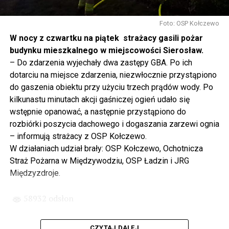
Gdyby nie determinacja rządu Prawa i Sprawiedliwości,
to tunel pod Świną do dzisiaj byłby w sferze
Foto: OSP Kołczewo
projektowania i dyskusji. Ważny tutaj był wkład
W nocy z czwartku na piątek strażacy gasili pożar
samorządu, ale to rząd PiS podjął w tej sprawie
budynku mieszkalnego w miejscowości Sierosław.
najważniejsze decyzje. Powstał dzięki ogromnej
– Do zdarzenia wyjechały dwa zastępy GBA. Po ich
determinacji rządu najpierw Pani Premier Beaty Szydło,
dotarciu na miejsce zdarzenia, niezwłocznie przystąpiono
a następnie Pana Premiera Mateusza Morawieckiego.
do gaszenia obiektu przy użyciu trzech prądów wody. Po
Chciałbym podziękować Panu Premierowi za to jak
kilkunastu minutach akcji gaśniczej ogień udało się
osobiście pilnował powstania tej inwestycji. Cieszymy
wstępnie opanować, a następnie przystąpiono do
się, że turyści również korzystają z tunelu, cieszymy się,
rozbiórki poszycia dachowego i dogaszania zarzewi ognia
że wśród tych 4 milionów samochodów, które
– informują strażacy z OSP Kołczewo.
przejechały już otwartym tunelem w Świnoujściu,
W działaniach udział brały: OSP Kołczewo, Ochotnicza
przyjechało tutaj do nas tak wielu turystów z zagranicy
Straż Pożarna w Międzywodziu, OSP Ładzin i JRG
– powiedział Wiceprezes PiS Joachim Brudziński w
Międzyzdroje.
#Wolin.
58932 odsłon
– Za czasów rządu Prawa i Sprawiedliwości
zainwestowano ogromne pieniądze w modernizację
CZYTAJ DALEJ