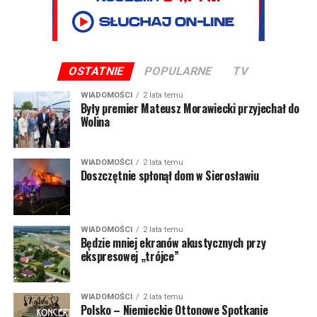
OSTATNIE
POPULARNE
TV
WIADOMOŚCI
2 lata temu
Były premier Mateusz Morawiecki przyjechał do
Wolina
WIADOMOŚCI
2 lata temu
Doszczętnie spłonął dom w Sierosławiu
WIADOMOŚCI
2 lata temu
Będzie mniej ekranów akustycznych przy
ekspresowej „trójce”
WIADOMOŚCI
2 lata temu
Polsko – Niemieckie Ottonowe Spotkanie