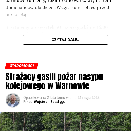
darmowe koncerty, różnorodne warsztaty i strefa
dmuchańców dla dzieci. Wszystko na placu przed
Foto: Wojciech Basałygo
biblioteką.
Startujemy w czwartek 30 maja o godzinie 16.00
59540 odsłon
występami zespołów „Yellow” i „Specyficzni”.
CZYTAJ DALEJ
WIADOMOŚCI
Strażacy gasili pożar nasypu
kolejowego w Warnowie
Opublikowano
2 lata temu
w dniu
26 maja 2024
Przez
Wojciech Basałygo