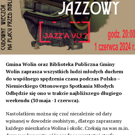
rozumiemy, że natężenie dźwięku wystarczyło do ich
instalacji, to na tym odcinku generują dokładnie ten sam
poziom dźwięku co tam. Sprawdzałyśmy, że odległość
naszych nieruchomości od drogi jest taka sama, a nawet
w stosunku do niektórych mniejsza niż tych, które są na
początku miejscowości chronione ekranami – mówi
Jolanta Podhajska.
Przedstawiciel GDDKiA mówi, że po roku od oddania
Gmina Wolin oraz Biblioteka Publiczna Gminy
inwestycji będzie przeprowadzona ponowna analiza
Wolin zaprasza wszystkich ludzi młodych duchem
hałasu, jeśli decybeli będzie więcej niż sądzono –
do wspólnego spędzenia czasu podczas Polsko –
wówczas ekrany zostaną zamontowane.
Niemieckiego Ottonowego Spotkania Młodych
Odbędzie się ono w trakcie najbliższego długiego
– Jeżeli wyjdzie na to, że są przekroczone normy, to
weekendu (30 maja -1 czerwca).
wówczas będą podjęte działania w celu realizacji takich
zabezpieczeń. Dopóki nie będzie tych przekroczonych
Nastolatkiem można się czuć niezależnie od daty
norm dopuszczalnego hałasu, no to nie możemy nic
wpisanej w dowodzie osobistym , dlatego zapraszamy
zrobić. Tam są odpowiednie normy – 61 i 56 decybeli –
każdego mieszkańca Wolina i okolic. Czekają na was m.in.
zaznacza.