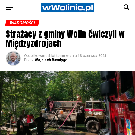
WIADOMOŚCI
Strażacy z gminy Wolin ćwiczyli w
Międzyzdrojach
Opublikowano
5 lat temu
w dniu
13 czerwca 2021
Przez
Wojciech Basałygo