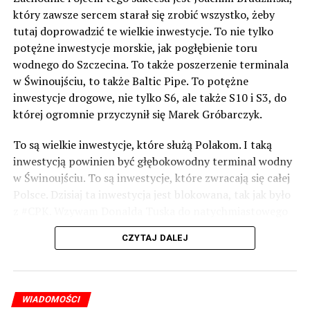
który zawsze sercem starał się zrobić wszystko, żeby
tutaj doprowadzić te wielkie inwestycje. To nie tylko
potężne inwestycje morskie, jak pogłębienie toru
wodnego do Szczecina. To także poszerzenie terminala
w Świnoujściu, to także Baltic Pipe. To potężne
inwestycje drogowe, nie tylko S6, ale także S10 i S3, do
której ogromnie przyczynił się Marek Gróbarczyk.
To są wielkie inwestycje, które służą Polakom. I taką
inwestycją powinien być głębokowodny terminal wodny
w Świnoujściu. To są inwestycje, które zwracają się całej
Polsce. Dzisiaj ta inwestycja jest blokowana, tak jak było
z #CPK. Wzywam Donalda Tuska do natychmiastowego
odblokowania CPK.
CZYTAJ DALEJ
Warto 9 czerwca postawić na tych, którzy wiedzą jak
wykorzystać wspaniały potencjał Zachodniego Pomorza,
o którym śp. Lech Kaczyński powiedział, że jest naszą
WIADOMOŚCI
racją stanu. Warto zagłosować na kandydatów PiS 9