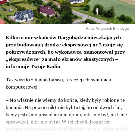
Foto: Wojciech Basałygo
Kilkoro mieszkańców Dargobądza mieszkających
przy budowanej drodze ekspresowej nr 3 czuje się
pokrzywdzonych, bo wykonawca zamontował przy
„ekspresówce” za mało ekranów akustycznych –
informuje Twoje Radio.
Tak wyszło z badań hałasu, a raczej ich symulacji
komputerowej.
– No właśnie nie wiemy do końca, kiedy były robione te
badania. Na pewno nikt nie był tutaj, bo od dwóch lat,
kiedy jesteśmy posiadaczami domu, nikt nie był, nikt nie
sprawdzał, nikt nie pytał. W tej chwili droga jest
przeprowadzona dołem i już słychać (przyp. ciężarówki).