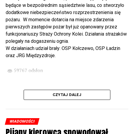
Wikingów lub zwiedzając miasto z przewodnikiem (start
będące w bezpośrednim sąsiedztwie lasu, co stworzyło
spod biblioteki). O godzinie 19.00 w kolegiacie
dodatkowe niebezpieczeństwo rozprzestrzenienia się
wysłuchamy organowego koncertu w wykonaniu
pożaru. W momencie dotarcia na miejsce zdarzenia
państwa Witkowskich.
pierwszych zastępów pożar był już opanowany przez
funkcjonariuszy Straży Ochrony Kolei. Działania strażaków
Wyjątkowym wydarzeniem będzie koncert w wykonaniu
polegały na dogaszeniu ognia.
Kawuś Music Project, podczas którego wysłuchamy
W działaniach udział brały: OSP Kołczewo, OSP Ładzin
polskich przebojów w jazzowej aranżacji (godz. 20.00
oraz JRG Międzyzdroje.
przed biblioteką). Podczas koncertu zaplanowaliśmy dla
Państwa poczęstunek.
59767 odsłon
Projekt Polsko – Niemieckie Ottonowe Spotkanie
Młodych sfinansowany został z Funduszu Małych
Projektów Interreg VI A – Kultura i zrównoważona
CZYTAJ DALEJ
turystyka.
Partnerzy projektu: Gmina Wolin, Miasto Prenzlau
(Niemcy), Biblioteka Publiczna Gminy Wolin, Parafia
WIADOMOŚCI
Rzymskokatolicka w Wolinie
Pijany kierowca spowodował