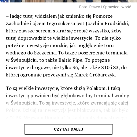
Foto: Prawo i Sprawiedliwość
– Jadąc tutaj widziałem jak zmieniło się Pomorze
Zachodnie i ojcem tego sukcesu jest Joachim Brudziński,
który zawsze sercem starał się zrobić wszystko, żeby
tutaj doprowadzić te wielkie inwestycje. To nie tylko
potężne inwestycje morskie, jak pogłębienie toru
wodnego do Szczecina. To także poszerzenie terminala
w Świnoujściu, to także Baltic Pipe. To potężne
inwestycje drogowe, nie tylko S6, ale także S10 i S3, do
której ogromnie przyczynił się Marek Gróbarczyk.
To są wielkie inwestycje, które służą Polakom. I taką
inwestycją powinien być głębokowodny terminal wodny
w Świnoujściu. To są inwestycje, które zwracają się całej
Polsce. Dzisiaj ta inwestycja jest blokowana, tak jak było
z #CPK. Wzywam Donalda Tuska do natychmiastowego
odblokowania CPK.
CZYTAJ DALEJ