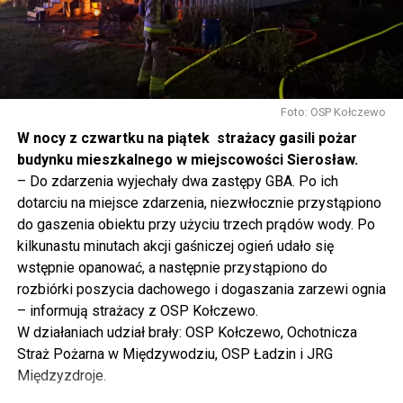
tak to traktujemy. Jesteśmy dzisiaj w Wolinie. Często to
mówię, tutaj, na wyspie Wolin, na wyspie Uznam, Polska
się tutaj nie kończy, Polska się tutaj zaczyna.
Gdyby nie determinacja rządu Prawa i Sprawiedliwości,
to tunel pod Świną do dzisiaj byłby w sferze
Foto: OSP Kołczewo
projektowania i dyskusji. Ważny tutaj był wkład
W nocy z czwartku na piątek strażacy gasili pożar
samorządu, ale to rząd PiS podjął w tej sprawie
budynku mieszkalnego w miejscowości Sierosław.
najważniejsze decyzje. Powstał dzięki ogromnej
– Do zdarzenia wyjechały dwa zastępy GBA. Po ich
determinacji rządu najpierw Pani Premier Beaty Szydło,
dotarciu na miejsce zdarzenia, niezwłocznie przystąpiono
a następnie Pana Premiera Mateusza Morawieckiego.
do gaszenia obiektu przy użyciu trzech prądów wody. Po
Chciałbym podziękować Panu Premierowi za to jak
kilkunastu minutach akcji gaśniczej ogień udało się
osobiście pilnował powstania tej inwestycji. Cieszymy
wstępnie opanować, a następnie przystąpiono do
się, że turyści również korzystają z tunelu, cieszymy się,
rozbiórki poszycia dachowego i dogaszania zarzewi ognia
że wśród tych 4 milionów samochodów, które
– informują strażacy z OSP Kołczewo.
przejechały już otwartym tunelem w Świnoujściu,
W działaniach udział brały: OSP Kołczewo, Ochotnicza
przyjechało tutaj do nas tak wielu turystów z zagranicy
Straż Pożarna w Międzywodziu, OSP Ładzin i JRG
– powiedział Wiceprezes PiS Joachim Brudziński w
Międzyzdroje.
#Wolin.