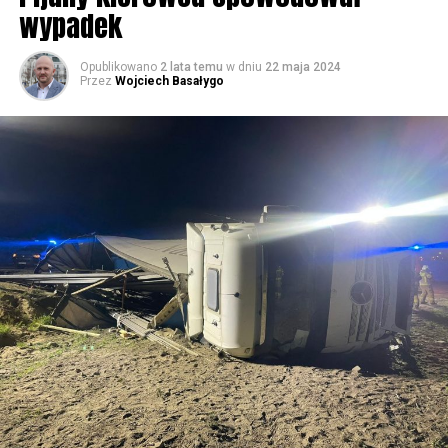
wypadek
59768 odsłon
Opublikowano
2 lata temu
w dniu
22 maja 2024
Przez
Wojciech Basałygo