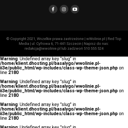
© Copyright 2021, Wszelkie prawa zastrzeżone | wWolinie.pl | Red Top
Media | ul. Cyfrowa 6, 71-441 Szczecin | Napisz do nas:
redakcja@wwolinie.pl lub zadzwoń 510 555 524
Warning
: Undefined array key "slug" in
/home/klient.dhosting.pl/basalygo/wwolinie.pl-
ii3e/public_html/wp-includes/class-wp-theme-json.php
on
line
2180
Warning
: Undefined array key "slug" in
/home/klient.dhosting.pl/basalygo/wwolinie.pl-
ii3e/public_html/wp-includes/class-wp-theme-json.php
on
line
2180
Warning
: Undefined array key "slug" in
/home/klient.dhosting.pl/basalygo/wwolinie.pl-
ii3e/public_html/wp-includes/class-wp-theme-json.php
on
line
2180
Warning
: Undefined array key "slug" in