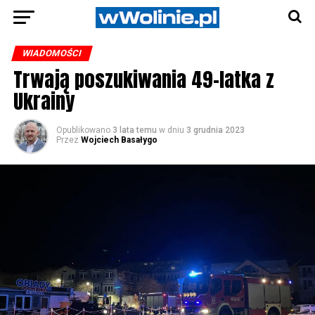
WIADOMOŚCI
Trwają poszukiwania 49-latka z
Ukrainy
Opublikowano
3 lata temu
w dniu
3 grudnia 2023
Przez
Wojciech Basałygo