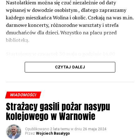
zabezpieczeń. Dopóki nie będzie tych przekroczonych
Nastolatkiem można się czuć niezależnie od daty
norm dopuszczalnego hałasu, no to nie możemy nic
wpisanej w dowodzie osobistym , dlatego zapraszamy
zrobić. Tam są odpowiednie normy – 61 i 56 decybeli –
każdego mieszkańca Wolina i okolic. Czekają na was m.in.
zaznacza.
darmowe koncerty, różnorodne warsztaty i strefa
dmuchańców dla dzieci. Wszystko na placu przed
Foto: Wojciech Basałygo
biblioteką.
Startujemy w czwartek 30 maja o godzinie 16.00
59768 odsłon
występami zespołów „Yellow” i „Specyficzni”.
CZYTAJ DALEJ
WIADOMOŚCI
Strażacy gasili pożar nasypu
kolejowego w Warnowie
Opublikowano
2 lata temu
w dniu
26 maja 2024
Przez
Wojciech Basałygo