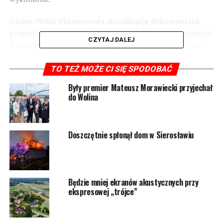
Gmina Wolin sfinansowała aktualizację dokumentacji
projektowo-kosztorysowej oraz zadeklarowała wsparcie
CZYTAJ DALEJ
finansowe w zakresie realizacji inwestycji – łącznie ok.
750 tys. złotych.
TO TEŻ MOŻE CI SIĘ SPODOBAĆ
Były premier Mateusz Morawiecki przyjechał
1519 odsłon
do Wolina
POWIĄZANE TEMATY:
WOLIN
Doszczętnie spłonął dom w Sierosławiu
NASTĘPNY
Trwają poszukiwania 49-latka z Ukrainy
NIE PRZEGAP
„Start! – rusza VI edycja Konkursu „Od polskiego
Będzie mniej ekranów akustycznych przy
wybrzeża Bałtyku po węgierską pusztę”
ekspresowej „trójce”