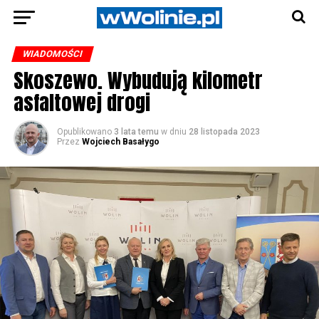
WIADOMOŚCI
Skoszewo. Wybudują kilometr
asfaltowej drogi
Opublikowano
3 lata temu
w dniu
28 listopada 2023
Przez
Wojciech Basałygo