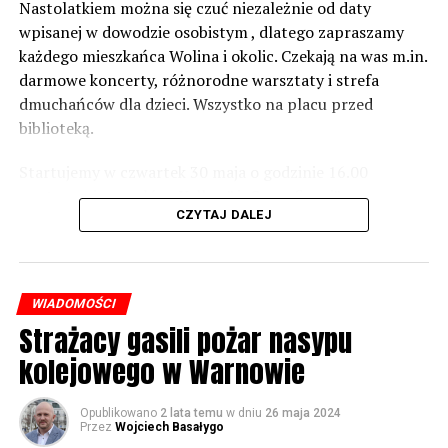
zabezpieczeń. Dopóki nie będzie tych przekroczonych
Nastolatkiem można się czuć niezależnie od daty
norm dopuszczalnego hałasu, no to nie możemy nic
wpisanej w dowodzie osobistym , dlatego zapraszamy
zrobić. Tam są odpowiednie normy – 61 i 56 decybeli –
każdego mieszkańca Wolina i okolic. Czekają na was m.in.
zaznacza.
darmowe koncerty, różnorodne warsztaty i strefa
dmuchańców dla dzieci. Wszystko na placu przed
Foto: Wojciech Basałygo
biblioteką.
Startujemy w czwartek 30 maja o godzinie 16.00
59903 odsłon
występami zespołów „Yellow” i „Specyficzni”.
CZYTAJ DALEJ
WIADOMOŚCI
Strażacy gasili pożar nasypu
kolejowego w Warnowie
Opublikowano
2 lata temu
w dniu
26 maja 2024
Przez
Wojciech Basałygo