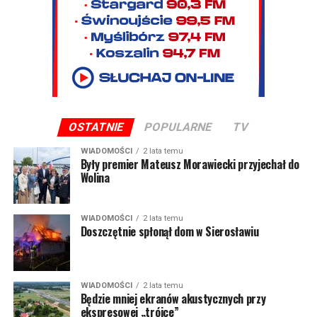
OSTATNIE
POPULARNE
TV
WIADOMOŚCI
2 lata temu
Były premier Mateusz Morawiecki przyjechał do
Wolina
WIADOMOŚCI
2 lata temu
Doszczętnie spłonął dom w Sierosławiu
WIADOMOŚCI
2 lata temu
Będzie mniej ekranów akustycznych przy
ekspresowej „trójce”