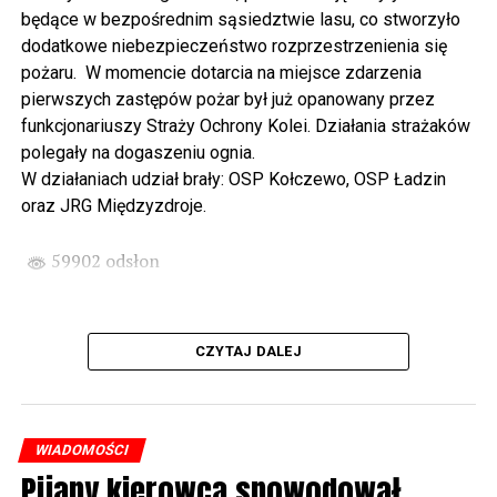
Wikingów lub zwiedzając miasto z przewodnikiem (start
będące w bezpośrednim sąsiedztwie lasu, co stworzyło
spod biblioteki). O godzinie 19.00 w kolegiacie
dodatkowe niebezpieczeństwo rozprzestrzenienia się
wysłuchamy organowego koncertu w wykonaniu
pożaru. W momencie dotarcia na miejsce zdarzenia
państwa Witkowskich.
pierwszych zastępów pożar był już opanowany przez
funkcjonariuszy Straży Ochrony Kolei. Działania strażaków
Wyjątkowym wydarzeniem będzie koncert w wykonaniu
polegały na dogaszeniu ognia.
Kawuś Music Project, podczas którego wysłuchamy
W działaniach udział brały: OSP Kołczewo, OSP Ładzin
polskich przebojów w jazzowej aranżacji (godz. 20.00
oraz JRG Międzyzdroje.
przed biblioteką). Podczas koncertu zaplanowaliśmy dla
Państwa poczęstunek.
59902 odsłon
Projekt Polsko – Niemieckie Ottonowe Spotkanie
Młodych sfinansowany został z Funduszu Małych
Projektów Interreg VI A – Kultura i zrównoważona
CZYTAJ DALEJ
turystyka.
Partnerzy projektu: Gmina Wolin, Miasto Prenzlau
(Niemcy), Biblioteka Publiczna Gminy Wolin, Parafia
WIADOMOŚCI
Rzymskokatolicka w Wolinie
Pijany kierowca spowodował