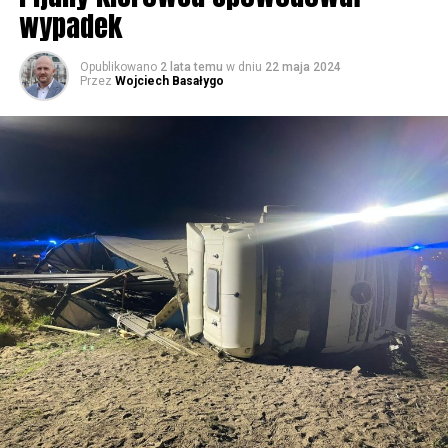
wypadek
59903 odsłon
Opublikowano
2 lata temu
w dniu
22 maja 2024
Przez
Wojciech Basałygo