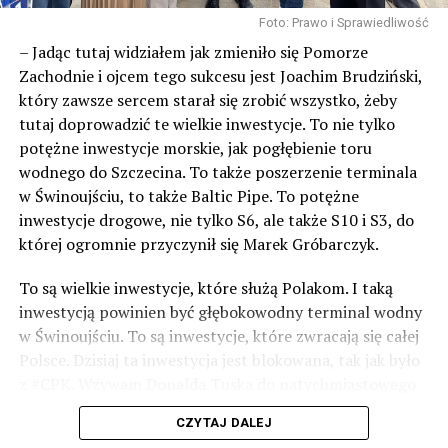
Foto: Prawo i Sprawiedliwość
– Jadąc tutaj widziałem jak zmieniło się Pomorze
Zachodnie i ojcem tego sukcesu jest Joachim Brudziński,
który zawsze sercem starał się zrobić wszystko, żeby
tutaj doprowadzić te wielkie inwestycje. To nie tylko
potężne inwestycje morskie, jak pogłębienie toru
wodnego do Szczecina. To także poszerzenie terminala
w Świnoujściu, to także Baltic Pipe. To potężne
inwestycje drogowe, nie tylko S6, ale także S10 i S3, do
której ogromnie przyczynił się Marek Gróbarczyk.
To są wielkie inwestycje, które służą Polakom. I taką
inwestycją powinien być głębokowodny terminal wodny
w Świnoujściu. To są inwestycje, które zwracają się całej
Polsce. Dzisiaj ta inwestycja jest blokowana, tak jak było
z #CPK. Wzywam Donalda Tuska do natychmiastowego
odblokowania CPK.
CZYTAJ DALEJ