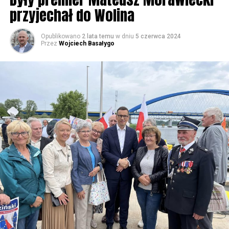
przyjechał do Wolina
Opublikowano
2 lata temu
w dniu
5 czerwca 2024
Przez
Wojciech Basałygo