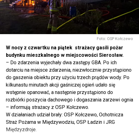
tak to traktujemy. Jesteśmy dzisiaj w Wolinie. Często to
mówię, tutaj, na wyspie Wolin, na wyspie Uznam, Polska
się tutaj nie kończy, Polska się tutaj zaczyna.
Gdyby nie determinacja rządu Prawa i Sprawiedliwości,
to tunel pod Świną do dzisiaj byłby w sferze
Foto: OSP Kołczewo
projektowania i dyskusji. Ważny tutaj był wkład
W nocy z czwartku na piątek strażacy gasili pożar
samorządu, ale to rząd PiS podjął w tej sprawie
budynku mieszkalnego w miejscowości Sierosław.
najważniejsze decyzje. Powstał dzięki ogromnej
– Do zdarzenia wyjechały dwa zastępy GBA. Po ich
determinacji rządu najpierw Pani Premier Beaty Szydło,
dotarciu na miejsce zdarzenia, niezwłocznie przystąpiono
a następnie Pana Premiera Mateusza Morawieckiego.
do gaszenia obiektu przy użyciu trzech prądów wody. Po
Chciałbym podziękować Panu Premierowi za to jak
kilkunastu minutach akcji gaśniczej ogień udało się
osobiście pilnował powstania tej inwestycji. Cieszymy
wstępnie opanować, a następnie przystąpiono do
się, że turyści również korzystają z tunelu, cieszymy się,
rozbiórki poszycia dachowego i dogaszania zarzewi ognia
że wśród tych 4 milionów samochodów, które
– informują strażacy z OSP Kołczewo.
przejechały już otwartym tunelem w Świnoujściu,
W działaniach udział brały: OSP Kołczewo, Ochotnicza
przyjechało tutaj do nas tak wielu turystów z zagranicy
Straż Pożarna w Międzywodziu, OSP Ładzin i JRG
– powiedział Wiceprezes PiS Joachim Brudziński w
Międzyzdroje.
#Wolin.