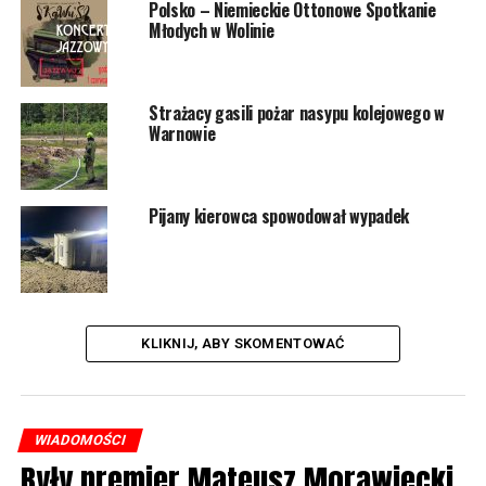
Polsko – Niemieckie Ottonowe Spotkanie
Młodych w Wolinie
1806 odsłon
POWIĄZANE TEMATY:
WOLIN
Strażacy gasili pożar nasypu kolejowego w
Warnowie
NASTĘPNY
Tunel w Świnoujściu. Będą mrozić grunt pod wyjścia
ewakuacyjne
Pijany kierowca spowodował wypadek
NIE PRZEGAP
MPGK wykonuje prace na gminnych cmentarzach
KLIKNIJ, ABY SKOMENTOWAĆ
WIADOMOŚCI
Były premier Mateusz Morawiecki