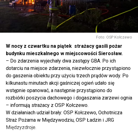
tak to traktujemy. Jesteśmy dzisiaj w Wolinie. Często to
mówię, tutaj, na wyspie Wolin, na wyspie Uznam, Polska
się tutaj nie kończy, Polska się tutaj zaczyna.
Gdyby nie determinacja rządu Prawa i Sprawiedliwości,
to tunel pod Świną do dzisiaj byłby w sferze
Foto: OSP Kołczewo
projektowania i dyskusji. Ważny tutaj był wkład
W nocy z czwartku na piątek strażacy gasili pożar
samorządu, ale to rząd PiS podjął w tej sprawie
budynku mieszkalnego w miejscowości Sierosław.
najważniejsze decyzje. Powstał dzięki ogromnej
– Do zdarzenia wyjechały dwa zastępy GBA. Po ich
determinacji rządu najpierw Pani Premier Beaty Szydło,
dotarciu na miejsce zdarzenia, niezwłocznie przystąpiono
a następnie Pana Premiera Mateusza Morawieckiego.
do gaszenia obiektu przy użyciu trzech prądów wody. Po
Chciałbym podziękować Panu Premierowi za to jak
kilkunastu minutach akcji gaśniczej ogień udało się
osobiście pilnował powstania tej inwestycji. Cieszymy
wstępnie opanować, a następnie przystąpiono do
się, że turyści również korzystają z tunelu, cieszymy się,
rozbiórki poszycia dachowego i dogaszania zarzewi ognia
że wśród tych 4 milionów samochodów, które
– informują strażacy z OSP Kołczewo.
przejechały już otwartym tunelem w Świnoujściu,
W działaniach udział brały: OSP Kołczewo, Ochotnicza
przyjechało tutaj do nas tak wielu turystów z zagranicy
Straż Pożarna w Międzywodziu, OSP Ładzin i JRG
– powiedział Wiceprezes PiS Joachim Brudziński w
Międzyzdroje.
#Wolin.