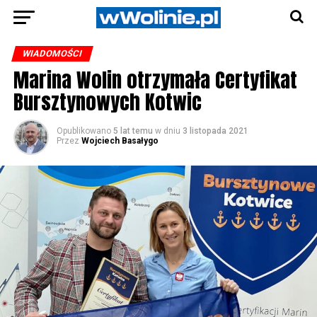
WIADOMOŚCI
Marina Wolin otrzymała Certyfikat
Bursztynowych Kotwic
Opublikowano
5 lat temu
w dniu
3 listopada 2021
Przez
Wojciech Basałygo