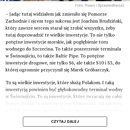
Foto: Prawo i Sprawiedliwość
– Jadąc tutaj widziałem jak zmieniło się Pomorze
Zachodnie i ojcem tego sukcesu jest Joachim Brudziński,
który zawsze sercem starał się zrobić wszystko, żeby
tutaj doprowadzić te wielkie inwestycje. To nie tylko
potężne inwestycje morskie, jak pogłębienie toru
wodnego do Szczecina. To także poszerzenie terminala
w Świnoujściu, to także Baltic Pipe. To potężne
inwestycje drogowe, nie tylko S6, ale także S10 i S3, do
której ogromnie przyczynił się Marek Gróbarczyk.
To są wielkie inwestycje, które służą Polakom. I taką
inwestycją powinien być głębokowodny terminal wodny
w Świnoujściu. To są inwestycje, które zwracają się całej
Polsce. Dzisiaj ta inwestycja jest blokowana, tak jak było
z #CPK. Wzywam Donalda Tuska do natychmiastowego
odblokowania CPK.
CZYTAJ DALEJ