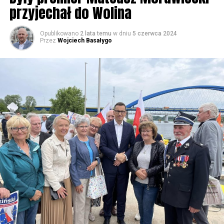
przyjechał do Wolina
Opublikowano
2 lata temu
w dniu
5 czerwca 2024
Przez
Wojciech Basałygo