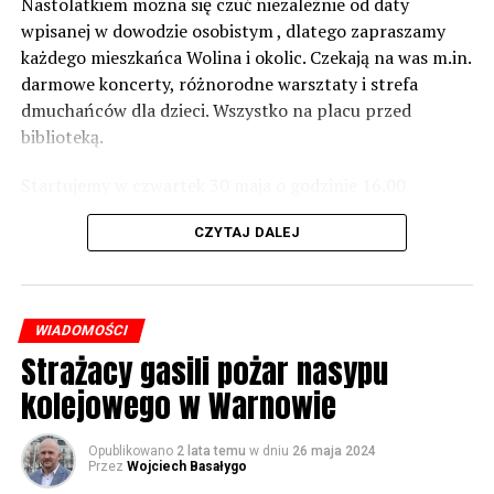
zabezpieczeń. Dopóki nie będzie tych przekroczonych
Nastolatkiem można się czuć niezależnie od daty
norm dopuszczalnego hałasu, no to nie możemy nic
wpisanej w dowodzie osobistym , dlatego zapraszamy
zrobić. Tam są odpowiednie normy – 61 i 56 decybeli –
każdego mieszkańca Wolina i okolic. Czekają na was m.in.
zaznacza.
darmowe koncerty, różnorodne warsztaty i strefa
dmuchańców dla dzieci. Wszystko na placu przed
Foto: Wojciech Basałygo
biblioteką.
Startujemy w czwartek 30 maja o godzinie 16.00
59712 odsłon
występami zespołów „Yellow” i „Specyficzni”.
CZYTAJ DALEJ
WIADOMOŚCI
Strażacy gasili pożar nasypu
kolejowego w Warnowie
Opublikowano
2 lata temu
w dniu
26 maja 2024
Przez
Wojciech Basałygo