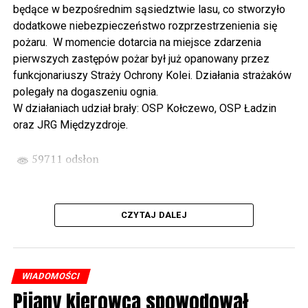
będące w bezpośrednim sąsiedztwie lasu, co stworzyło
spod biblioteki). O godzinie 19.00 w kolegiacie
dodatkowe niebezpieczeństwo rozprzestrzenienia się
wysłuchamy organowego koncertu w wykonaniu
pożaru. W momencie dotarcia na miejsce zdarzenia
państwa Witkowskich.
pierwszych zastępów pożar był już opanowany przez
funkcjonariuszy Straży Ochrony Kolei. Działania strażaków
Wyjątkowym wydarzeniem będzie koncert w wykonaniu
polegały na dogaszeniu ognia.
Kawuś Music Project, podczas którego wysłuchamy
W działaniach udział brały: OSP Kołczewo, OSP Ładzin
polskich przebojów w jazzowej aranżacji (godz. 20.00
oraz JRG Międzyzdroje.
przed biblioteką). Podczas koncertu zaplanowaliśmy dla
Państwa poczęstunek.
59711 odsłon
Projekt Polsko – Niemieckie Ottonowe Spotkanie
Młodych sfinansowany został z Funduszu Małych
Projektów Interreg VI A – Kultura i zrównoważona
CZYTAJ DALEJ
turystyka.
Partnerzy projektu: Gmina Wolin, Miasto Prenzlau
(Niemcy), Biblioteka Publiczna Gminy Wolin, Parafia
WIADOMOŚCI
Rzymskokatolicka w Wolinie
Pijany kierowca spowodował