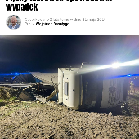
wypadek
59712 odsłon
Opublikowano
2 lata temu
w dniu
22 maja 2024
Przez
Wojciech Basałygo