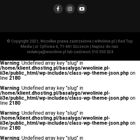
© Copyright 2021, Wszelkie prawa zastrzeżone | wWolinie.pl | Red Top
Media | ul. Cyfrowa 6, 71-441 Szczecin | Napisz do nas:
redakcja@wwolinie.pl lub zadzwoń 510 555 524
Warning
: Undefined array key "slug" in
/home/klient.dhosting.pl/basalygo/wwolinie.pl-
ii3e/public_html/wp-includes/class-wp-theme-json.php
on
line
2180
Warning
: Undefined array key "slug" in
/home/klient.dhosting.pl/basalygo/wwolinie.pl-
ii3e/public_html/wp-includes/class-wp-theme-json.php
on
line
2180
Warning
: Undefined array key "slug" in
/home/klient.dhosting.pl/basalygo/wwolinie.pl-
ii3e/public_html/wp-includes/class-wp-theme-json.php
on
line
2180
Warning
: Undefined array key "slug" in