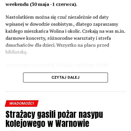
– Jeżeli wyjdzie na to, że są przekroczone normy, to
weekendu (30 maja -1 czerwca).
wówczas będą podjęte działania w celu realizacji takich
zabezpieczeń. Dopóki nie będzie tych przekroczonych
Nastolatkiem można się czuć niezależnie od daty
norm dopuszczalnego hałasu, no to nie możemy nic
wpisanej w dowodzie osobistym , dlatego zapraszamy
zrobić. Tam są odpowiednie normy – 61 i 56 decybeli –
każdego mieszkańca Wolina i okolic. Czekają na was m.in.
zaznacza.
darmowe koncerty, różnorodne warsztaty i strefa
dmuchańców dla dzieci. Wszystko na placu przed
Foto: Wojciech Basałygo
biblioteką.
Startujemy w czwartek 30 maja o godzinie 16.00
59516 odsłon
występami zespołów „Yellow” i „Specyficzni”.
CZYTAJ DALEJ
WIADOMOŚCI
Strażacy gasili pożar nasypu
kolejowego w Warnowie