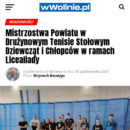
WIADOMOŚCI
Mistrzostwa Powiatu w
Drużynowym Tenisie Stołowym
Dziewcząt i Chłopców w ramach
Licealiady
Opublikowano
5 lat temu
w dniu
30 października 2021
Przez
Wojciech Basałygo