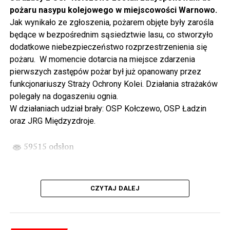
W sobotę o godz. 15 wspólnie na nowo odkryjemy Wolin
pożaru nasypu kolejowego w miejscowości Warnowo.
odbywając podróż w czasie za sprawą Centrum Słowian i
Jak wynikało ze zgłoszenia, pożarem objęte były zarośla
Wikingów lub zwiedzając miasto z przewodnikiem (start
będące w bezpośrednim sąsiedztwie lasu, co stworzyło
spod biblioteki). O godzinie 19.00 w kolegiacie
dodatkowe niebezpieczeństwo rozprzestrzenienia się
wysłuchamy organowego koncertu w wykonaniu
pożaru. W momencie dotarcia na miejsce zdarzenia
państwa Witkowskich.
pierwszych zastępów pożar był już opanowany przez
funkcjonariuszy Straży Ochrony Kolei. Działania strażaków
Wyjątkowym wydarzeniem będzie koncert w wykonaniu
polegały na dogaszeniu ognia.
Kawuś Music Project, podczas którego wysłuchamy
W działaniach udział brały: OSP Kołczewo, OSP Ładzin
polskich przebojów w jazzowej aranżacji (godz. 20.00
oraz JRG Międzyzdroje.
przed biblioteką). Podczas koncertu zaplanowaliśmy dla
Państwa poczęstunek.
59515 odsłon
Projekt Polsko – Niemieckie Ottonowe Spotkanie
Młodych sfinansowany został z Funduszu Małych
Projektów Interreg VI A – Kultura i zrównoważona
CZYTAJ DALEJ
turystyka.
Partnerzy projektu: Gmina Wolin, Miasto Prenzlau