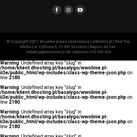
© Copyright 2021, Wszelkie prawa zastrzeżone | wWolinie.pl | Red Top
Media | ul. Cyfrowa 6, 71-441 Szczecin | Napisz do nas:
redakcja@wwolinie.pl lub zadzwoń 510 555 524
Warning
: Undefined array key "slug" in
/home/klient.dhosting.pl/basalygo/wwolinie.pl-
ii3e/public_html/wp-includes/class-wp-theme-json.php
on
line
2180
Warning
: Undefined array key "slug" in
/home/klient.dhosting.pl/basalygo/wwolinie.pl-
ii3e/public_html/wp-includes/class-wp-theme-json.php
on
line
2180
Warning
: Undefined array key "slug" in
/home/klient.dhosting.pl/basalygo/wwolinie.pl-
ii3e/public_html/wp-includes/class-wp-theme-json.php
on
line
2180
Warning
: Undefined array key "slug" in