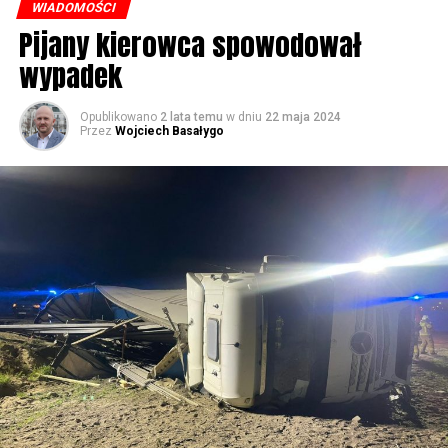
(Niemcy), Biblioteka Publiczna Gminy Wolin, Parafia
WIADOMOŚCI
Rzymskokatolicka w Wolinie
Pijany kierowca spowodował
wypadek
59516 odsłon
Opublikowano
2 lata temu
w dniu
22 maja 2024
Przez
Wojciech Basałygo