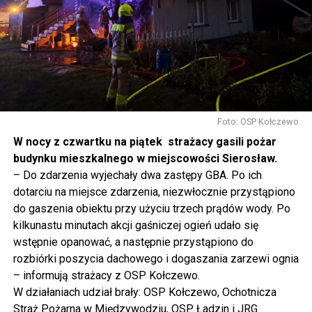
Zachodnie, silne gospodarką, silne nauką, silne
rolnictwem, silne innowacją, to polska racja stanu. I my
tak to traktujemy. Jesteśmy dzisiaj w Wolinie. Często to
mówię, tutaj, na wyspie Wolin, na wyspie Uznam, Polska
się tutaj nie kończy, Polska się tutaj zaczyna.
Gdyby nie determinacja rządu Prawa i Sprawiedliwości,
to tunel pod Świną do dzisiaj byłby w sferze
Foto: OSP Kołczewo
projektowania i dyskusji. Ważny tutaj był wkład
W nocy z czwartku na piątek strażacy gasili pożar
samorządu, ale to rząd PiS podjął w tej sprawie
budynku mieszkalnego w miejscowości Sierosław.
najważniejsze decyzje. Powstał dzięki ogromnej
– Do zdarzenia wyjechały dwa zastępy GBA. Po ich
determinacji rządu najpierw Pani Premier Beaty Szydło,
dotarciu na miejsce zdarzenia, niezwłocznie przystąpiono
a następnie Pana Premiera Mateusza Morawieckiego.
do gaszenia obiektu przy użyciu trzech prądów wody. Po
Chciałbym podziękować Panu Premierowi za to jak
kilkunastu minutach akcji gaśniczej ogień udało się
osobiście pilnował powstania tej inwestycji. Cieszymy
wstępnie opanować, a następnie przystąpiono do
się, że turyści również korzystają z tunelu, cieszymy się,
rozbiórki poszycia dachowego i dogaszania zarzewi ognia
że wśród tych 4 milionów samochodów, które
– informują strażacy z OSP Kołczewo.
przejechały już otwartym tunelem w Świnoujściu,
W działaniach udział brały: OSP Kołczewo, Ochotnicza
przyjechało tutaj do nas tak wielu turystów z zagranicy
Straż Pożarna w Międzywodziu, OSP Ładzin i JRG