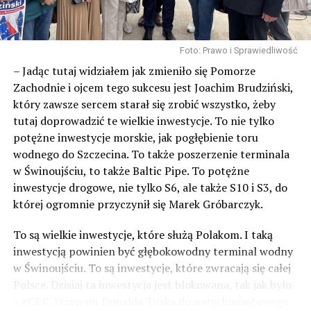
Stanisława Staszica w Kamieniu Pomorskim – 620 pkt.
III miejsce – Zespół Szkół Ponadpodstawowych w
Wolinie – 616 pkt.
Foto: Prawo i Sprawiedliwość
IV miejsce – Zespół Szkół Ponadpodstawowych w
– Jadąc tutaj widziałem jak zmieniło się Pomorze
Benicach – 263 pkt.
Zachodnie i ojcem tego sukcesu jest Joachim Brudziński,
który zawsze sercem starał się zrobić wszystko, żeby
Wszystkie zespoły z rąk pana Marka Szymańskiego,
tutaj doprowadzić te wielkie inwestycje. To nie tylko
Powiatowego Koordynatora Imprez Sportowych w
potężne inwestycje morskie, jak pogłębienie toru
Kamieniu Pomorskim otrzymały pamiątkowe dyplomy
wodnego do Szczecina. To także poszerzenie terminala
oraz puchary ufundowane przez Starostwo Powiatowe
w Świnoujściu, to także Baltic Pipe. To potężne
w Kamieniu Pomorskim.
inwestycje drogowe, nie tylko S6, ale także S10 i S3, do
której ogromnie przyczynił się Marek Gróbarczyk.
Dziękujemy za pomoc w organizacji zawodów pani
Małgorzacie Kołodziejczyk, panu Pawłowi Muzyczuk
To są wielkie inwestycje, które służą Polakom. I taką
oraz zawodnikom Uczniowskiego Klubu Sportowego
inwestycją powinien być głębokowodny terminal wodny
Herkules w Kamieniu Pomorskim.
w Świnoujściu. To są inwestycje, które zwracają się całej
Polsce. Dzisiaj ta inwestycja jest blokowana, tak jak było
Źródło: Starostwo Powiatowe w Kamieniu Pomorskim
z #CPK. Wzywam Donalda Tuska do natychmiastowego