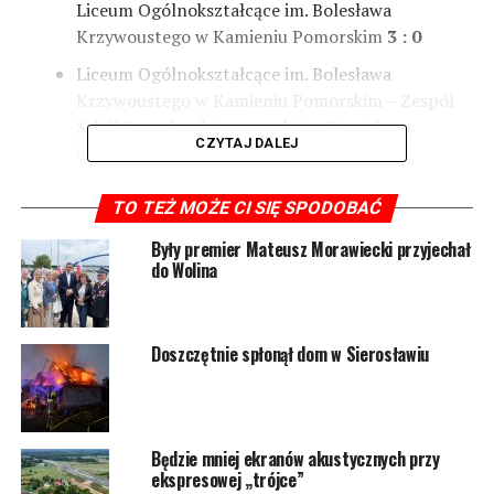
Liceum Ogólnokształcące im. Bolesława
Krzywoustego w Kamieniu Pomorskim
3 : 0
Liceum Ogólnokształcące im. Bolesława
Krzywoustego w Kamieniu Pomorskim – Zespół
Szkół Ponadpodstawowych im. Stanisława
CZYTAJ DALEJ
Staszica w Kamieniu Pomorskim
3 : 0
Zespół Szkół Ponadpodstawowych im. Stanisława
TO TEŻ MOŻE CI SIĘ SPODOBAĆ
Staszica w Kamieniu Pomorskim – Zespół Szkół
Ponadpodstawowych w Benicach
0 : 3
Były premier Mateusz Morawiecki przyjechał
do Wolina
Klasyfikacja końcowa:
I miejsce – Zespół Szkół Ponadpodstawowych w
Benicach
Doszczętnie spłonął dom w Sierosławiu
II miejsce – Liceum Ogólnokształcące im. Bolesława
Krzywoustego w Kamieniu Pomorskim
III miejsce – Zespół Szkół Ponadpodstawowych im.
Stanisława Staszica w Kamieniu Pomorskim
Będzie mniej ekranów akustycznych przy
ekspresowej „trójce”
Kategoria Chłopców