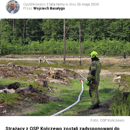
Opublikowano
2 lata temu
w dniu
26 maja 2024
Przez
Wojciech Basałygo
W piątek koncerty będą odbywały się już od rana, jednak
w sposób szczególny zachęcamy do udziału w
warsztatach, które rozpoczną się o 14.30 w namiotach
rozstawionych przed biblioteką. Będziecie mogli m.in.
pofilcować, nauczyć się makramowych splotów, napisać
dyktando, wziąć udział w warsztatach fotograficznych i
ekologicznych, namalować obraz, zrobić grafitti czy
stworzyć pachnącą sojową świeczkę.
Gwiazdą wieczoru będzie Magda Anioł, której koncert
rozpocznie się o godzinie 18.00.
Foto: OSP Kołczewo
Strażacy z OSP Kołczewo zostali zadysponowani do