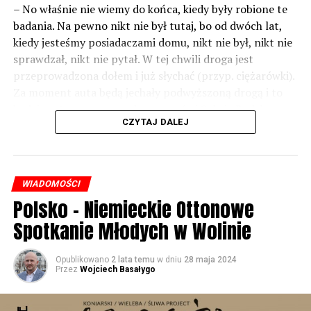
– No właśnie nie wiemy do końca, kiedy były robione te
badania. Na pewno nikt nie był tutaj, bo od dwóch lat,
kiedy jesteśmy posiadaczami domu, nikt nie był, nikt nie
sprawdzał, nikt nie pytał. W tej chwili droga jest
przeprowadzona dołem i już słychać (przyp. ciężarówki).
Za moment auta będą jechały podwyższoną drogą i to
będzie czteropasmowa droga – mówi Sylwia Rudak,
CZYTAJ DALEJ
mieszkanka Dargobądza.
Inwestor tłumaczy, że poluzowano normy i to co było
hałasem jeszcze kilkanaście lat temu – dziś już nim nie
WIADOMOŚCI
jest.
Polsko – Niemieckie Ottonowe
– Tych ekranów rzeczywiście w rejonie miejscowości
Spotkanie Młodych w Wolinie
Dargobądz jest trochę mniej niż było przy starej drodze
krajowej numer trzy. Natomiast to wynika również z
Opublikowano
2 lata temu
w dniu
28 maja 2024
tego, że te normy dopuszczalnego hałasu, które obecnie
Przez
Wojciech Basałygo
obowiązują i które obowiązywały również podczas
przygotowywania dokumentacji projektowej dla drogi