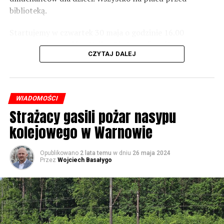
Foto: Wojciech Basałygo
biblioteką.
Startujemy w czwartek 30 maja o godzinie 16.00
59718 odsłon
występami zespołów „Yellow” i „Specyficzni”.
CZYTAJ DALEJ
WIADOMOŚCI
Strażacy gasili pożar nasypu
kolejowego w Warnowie
Opublikowano
2 lata temu
w dniu
26 maja 2024
Przez
Wojciech Basałygo