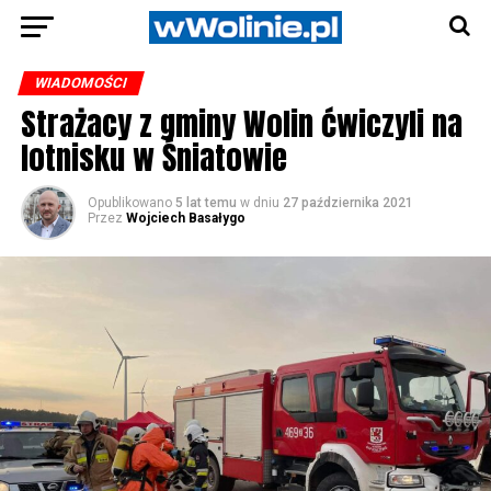
WIADOMOŚCI
Strażacy z gminy Wolin ćwiczyli na
lotnisku w Śniatowie
Opublikowano
5 lat temu
w dniu
27 października 2021
Przez
Wojciech Basałygo