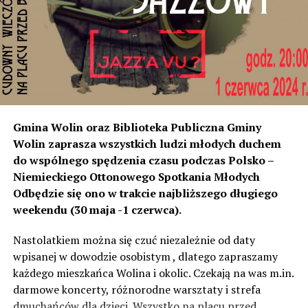
instalacji, to na tym odcinku generują dokładnie ten sam
poziom dźwięku co tam. Sprawdzałyśmy, że odległość
naszych nieruchomości od drogi jest taka sama, a nawet
w stosunku do niektórych mniejsza niż tych, które są na
początku miejscowości chronione ekranami – mówi
Jolanta Podhajska.
Przedstawiciel GDDKiA mówi, że po roku od oddania
Gmina Wolin oraz Biblioteka Publiczna Gminy
inwestycji będzie przeprowadzona ponowna analiza
Wolin zaprasza wszystkich ludzi młodych duchem
hałasu, jeśli decybeli będzie więcej niż sądzono –
do wspólnego spędzenia czasu podczas Polsko –
wówczas ekrany zostaną zamontowane.
Niemieckiego Ottonowego Spotkania Młodych
Odbędzie się ono w trakcie najbliższego długiego
– Jeżeli wyjdzie na to, że są przekroczone normy, to
weekendu (30 maja -1 czerwca).
wówczas będą podjęte działania w celu realizacji takich
zabezpieczeń. Dopóki nie będzie tych przekroczonych
Nastolatkiem można się czuć niezależnie od daty
norm dopuszczalnego hałasu, no to nie możemy nic
wpisanej w dowodzie osobistym , dlatego zapraszamy
zrobić. Tam są odpowiednie normy – 61 i 56 decybeli –
każdego mieszkańca Wolina i okolic. Czekają na was m.in.
zaznacza.
darmowe koncerty, różnorodne warsztaty i strefa
dmuchańców dla dzieci. Wszystko na placu przed