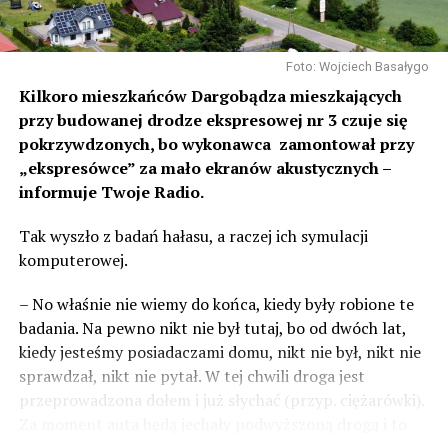
Foto: Wojciech Basałygo
Kilkoro mieszkańców Dargobądza mieszkających
przy budowanej drodze ekspresowej nr 3 czuje się
pokrzywdzonych, bo wykonawca zamontował przy
„ekspresówce” za mało ekranów akustycznych –
informuje Twoje Radio.
Tak wyszło z badań hałasu, a raczej ich symulacji
komputerowej.
– No właśnie nie wiemy do końca, kiedy były robione te
badania. Na pewno nikt nie był tutaj, bo od dwóch lat,
kiedy jesteśmy posiadaczami domu, nikt nie był, nikt nie
sprawdzał, nikt nie pytał. W tej chwili droga jest
przeprowadzona dołem i już słychać (przyp. ciężarówki).
Za moment auta będą jechały podwyższoną drogą i to
będzie czteropasmowa droga – mówi Sylwia Rudak,