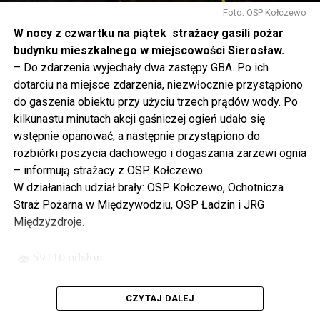
to tunel pod Świną do dzisiaj byłby w sferze
Foto: OSP Kołczewo
projektowania i dyskusji. Ważny tutaj był wkład
W nocy z czwartku na piątek strażacy gasili pożar
samorządu, ale to rząd PiS podjął w tej sprawie
budynku mieszkalnego w miejscowości Sierosław.
najważniejsze decyzje. Powstał dzięki ogromnej
– Do zdarzenia wyjechały dwa zastępy GBA. Po ich
determinacji rządu najpierw Pani Premier Beaty Szydło,
dotarciu na miejsce zdarzenia, niezwłocznie przystąpiono
a następnie Pana Premiera Mateusza Morawieckiego.
do gaszenia obiektu przy użyciu trzech prądów wody. Po
Chciałbym podziękować Panu Premierowi za to jak
kilkunastu minutach akcji gaśniczej ogień udało się
osobiście pilnował powstania tej inwestycji. Cieszymy
wstępnie opanować, a następnie przystąpiono do
się, że turyści również korzystają z tunelu, cieszymy się,
rozbiórki poszycia dachowego i dogaszania zarzewi ognia
że wśród tych 4 milionów samochodów, które
– informują strażacy z OSP Kołczewo.
przejechały już otwartym tunelem w Świnoujściu,
W działaniach udział brały: OSP Kołczewo, Ochotnicza
przyjechało tutaj do nas tak wielu turystów z zagranicy
Straż Pożarna w Międzywodziu, OSP Ładzin i JRG
– powiedział Wiceprezes PiS Joachim Brudziński w
Międzyzdroje.
#Wolin.
59110 odsłon
– Za czasów rządu Prawa i Sprawiedliwości
zainwestowano ogromne pieniądze w modernizację
CZYTAJ DALEJ
poszczególnych portów, w tym w Szczecinie, w
Świnoujściu. Z drugiej strony realizowaliśmy również