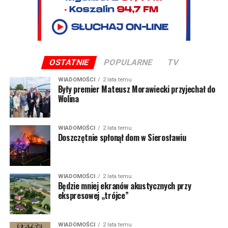
OSTATNIE
POPULARNE
TV
WIADOMOŚCI
2 lata temu
Były premier Mateusz Morawiecki przyjechał do
Wolina
WIADOMOŚCI
2 lata temu
Doszczętnie spłonął dom w Sierosławiu
WIADOMOŚCI
2 lata temu
Będzie mniej ekranów akustycznych przy
ekspresowej „trójce”
WIADOMOŚCI
2 lata temu