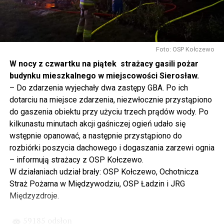
mówię, tutaj, na wyspie Wolin, na wyspie Uznam, Polska
się tutaj nie kończy, Polska się tutaj zaczyna.
Gdyby nie determinacja rządu Prawa i Sprawiedliwości,
to tunel pod Świną do dzisiaj byłby w sferze
Foto: OSP Kołczewo
projektowania i dyskusji. Ważny tutaj był wkład
W nocy z czwartku na piątek strażacy gasili pożar
samorządu, ale to rząd PiS podjął w tej sprawie
budynku mieszkalnego w miejscowości Sierosław.
najważniejsze decyzje. Powstał dzięki ogromnej
– Do zdarzenia wyjechały dwa zastępy GBA. Po ich
determinacji rządu najpierw Pani Premier Beaty Szydło,
dotarciu na miejsce zdarzenia, niezwłocznie przystąpiono
a następnie Pana Premiera Mateusza Morawieckiego.
do gaszenia obiektu przy użyciu trzech prądów wody. Po
Chciałbym podziękować Panu Premierowi za to jak
kilkunastu minutach akcji gaśniczej ogień udało się
osobiście pilnował powstania tej inwestycji. Cieszymy
wstępnie opanować, a następnie przystąpiono do
się, że turyści również korzystają z tunelu, cieszymy się,
rozbiórki poszycia dachowego i dogaszania zarzewi ognia
że wśród tych 4 milionów samochodów, które
– informują strażacy z OSP Kołczewo.
przejechały już otwartym tunelem w Świnoujściu,
W działaniach udział brały: OSP Kołczewo, Ochotnicza
przyjechało tutaj do nas tak wielu turystów z zagranicy
Straż Pożarna w Międzywodziu, OSP Ładzin i JRG
– powiedział Wiceprezes PiS Joachim Brudziński w
Międzyzdroje.
#Wolin.
59185 odsłon