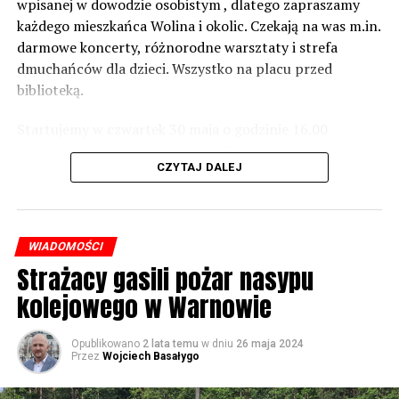
norm dopuszczalnego hałasu, no to nie możemy nic
wpisanej w dowodzie osobistym , dlatego zapraszamy
zrobić. Tam są odpowiednie normy – 61 i 56 decybeli –
każdego mieszkańca Wolina i okolic. Czekają na was m.in.
zaznacza.
darmowe koncerty, różnorodne warsztaty i strefa
dmuchańców dla dzieci. Wszystko na placu przed
Foto: Wojciech Basałygo
biblioteką.
Startujemy w czwartek 30 maja o godzinie 16.00
59793 odsłon
występami zespołów „Yellow” i „Specyficzni”.
CZYTAJ DALEJ
WIADOMOŚCI
Strażacy gasili pożar nasypu
kolejowego w Warnowie
Opublikowano
2 lata temu
w dniu
26 maja 2024
Przez
Wojciech Basałygo