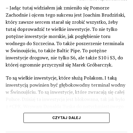
– Jadąc tutaj widziałem jak zmieniło się Pomorze
Zachodnie i ojcem tego sukcesu jest Joachim Brudziński,
który zawsze sercem starał się zrobić wszystko, żeby
tutaj doprowadzić te wielkie inwestycje. To nie tylko
potężne inwestycje morskie, jak pogłębienie toru
wodnego do Szczecina. To także poszerzenie terminala
w Świnoujściu, to także Baltic Pipe. To potężne
inwestycje drogowe, nie tylko S6, ale także S10 i S3, do
której ogromnie przyczynił się Marek Gróbarczyk.
To są wielkie inwestycje, które służą Polakom. I taką
inwestycją powinien być głębokowodny terminal wodny
w Świnoujściu. To są inwestycje, które zwracają się całej
Polsce. Dzisiaj ta inwestycja jest blokowana, tak jak było
z #CPK. Wzywam Donalda Tuska do natychmiastowego
odblokowania CPK.
CZYTAJ DALEJ
Warto 9 czerwca postawić na tych, którzy wiedzą jak