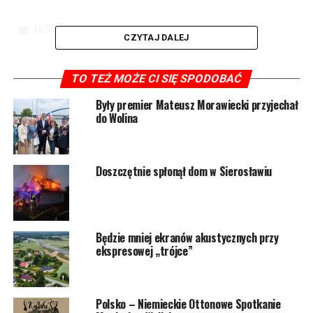
1637 odsłon
CZYTAJ DALEJ
POWIĄZANE TEMATY:
WOLIN
TO TEŻ MOŻE CI SIĘ SPODOBAĆ
NASTĘPNY
Były premier Mateusz Morawiecki przyjechał
„Ciężarówka za ciężarówką – okna drżały”. Horror
do Wolina
mieszkańców budynku przy ulicy Słowiańskiej
NIE PRZEGAP
Studio Muzyki Fundacji Teatr Teatr. Uczą gry na
Doszczętnie spłonął dom w Sierosławiu
instrumentach i nie tylko
Będzie mniej ekranów akustycznych przy
ekspresowej „trójce”
Polsko – Niemieckie Ottonowe Spotkanie