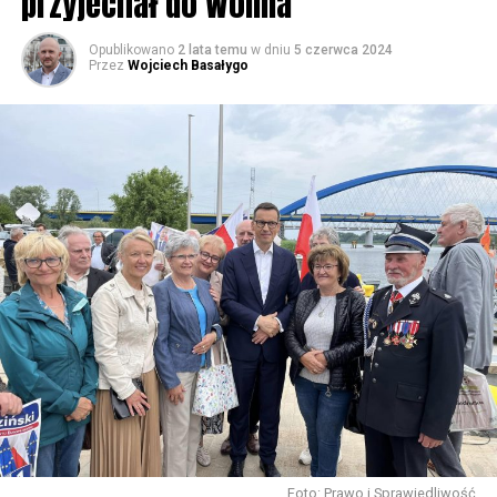
przyjechał do Wolina
Opublikowano
2 lata temu
w dniu
5 czerwca 2024
Przez
Wojciech Basałygo
Foto: Prawo i Sprawiedliwość