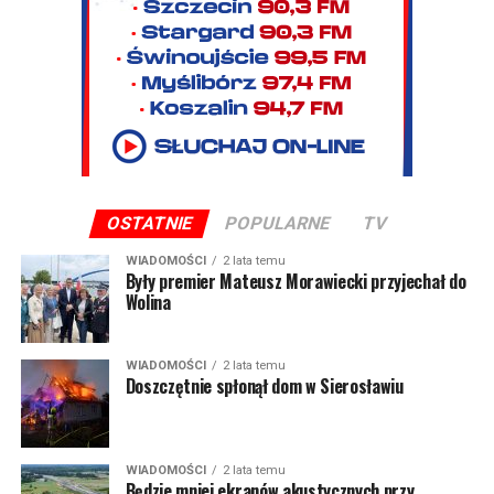
OSTATNIE
POPULARNE
TV
WIADOMOŚCI
2 lata temu
Były premier Mateusz Morawiecki przyjechał do
Wolina
WIADOMOŚCI
2 lata temu
Doszczętnie spłonął dom w Sierosławiu
WIADOMOŚCI
2 lata temu
Będzie mniej ekranów akustycznych przy