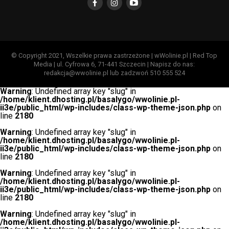
© Copyright 2021, Wszelkie prawa zastrzeżone | wWolinie.pl | Red Top
Media | ul. Cyfrowa 6, 71-441 Szczecin | Napisz do nas:
redakcja@wwolinie.pl lub zadzwoń 510 555 524
Warning
: Undefined array key "slug" in
/home/klient.dhosting.pl/basalygo/wwolinie.pl-
ii3e/public_html/wp-includes/class-wp-theme-json.php
on
line
2180
Warning
: Undefined array key "slug" in
/home/klient.dhosting.pl/basalygo/wwolinie.pl-
ii3e/public_html/wp-includes/class-wp-theme-json.php
on
line
2180
Warning
: Undefined array key "slug" in
/home/klient.dhosting.pl/basalygo/wwolinie.pl-
ii3e/public_html/wp-includes/class-wp-theme-json.php
on
line
2180
Warning
: Undefined array key "slug" in
/home/klient.dhosting.pl/basalygo/wwolinie.pl-