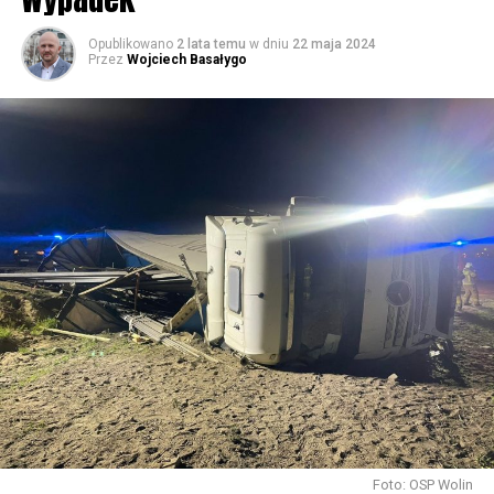
59793 odsłon
Opublikowano
2 lata temu
w dniu
22 maja 2024
Przez
Wojciech Basałygo
Foto: OSP Wolin