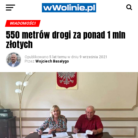
WIADOMOŚCI
550 metrów drogi za ponad 1 mln
złotych
Opublikowano
5 lat temu
w dniu
9 września 2021
Przez
Wojciech Basałygo