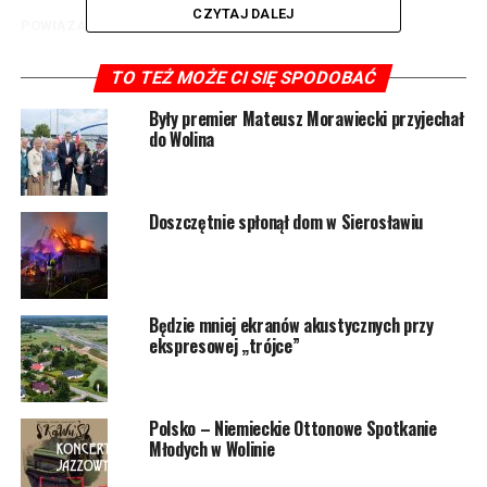
CZYTAJ DALEJ
POWIĄZANE TEMATY:
WOLIN
NASTĘPNY
TO TEŻ MOŻE CI SIĘ SPODOBAĆ
Wieża widokowa przypominająca żaglowiec już gotowa
Były premier Mateusz Morawiecki przyjechał
NIE PRZEGAP
do Wolina
Pracownicy Wód Polskich monitorują rzeki i zbiorniki w
całej Polsce
Doszczętnie spłonął dom w Sierosławiu
Będzie mniej ekranów akustycznych przy
ekspresowej „trójce”
Polsko – Niemieckie Ottonowe Spotkanie
Młodych w Wolinie