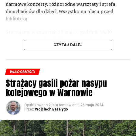
zaznacza.
darmowe koncerty, różnorodne warsztaty i strefa
dmuchańców dla dzieci. Wszystko na placu przed
Foto: Wojciech Basałygo
biblioteką.
Startujemy w czwartek 30 maja o godzinie 16.00
59674 odsłon
występami zespołów „Yellow” i „Specyficzni”.
CZYTAJ DALEJ
WIADOMOŚCI
Strażacy gasili pożar nasypu
kolejowego w Warnowie
Opublikowano
2 lata temu
w dniu
26 maja 2024
Przez
Wojciech Basałygo