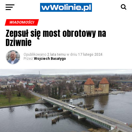
WIADOMOŚCI
Zepsuł się most obrotowy na
Dziwnie
Opublikowano
2 lata temu
w dniu
17 lutego 2024
Przez
Wojciech Basałygo