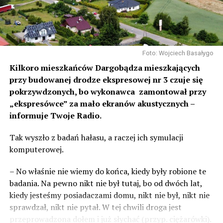
Foto: Wojciech Basałygo
Kilkoro mieszkańców Dargobądza mieszkających
przy budowanej drodze ekspresowej nr 3 czuje się
pokrzywdzonych, bo wykonawca zamontował przy
„ekspresówce” za mało ekranów akustycznych –
informuje Twoje Radio.
Tak wyszło z badań hałasu, a raczej ich symulacji
komputerowej.
– No właśnie nie wiemy do końca, kiedy były robione te
badania. Na pewno nikt nie był tutaj, bo od dwóch lat,
kiedy jesteśmy posiadaczami domu, nikt nie był, nikt nie
sprawdzał, nikt nie pytał. W tej chwili droga jest
przeprowadzona dołem i już słychać (przyp. ciężarówki).