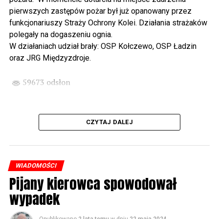
państwa Witkowskich.
pierwszych zastępów pożar był już opanowany przez
funkcjonariuszy Straży Ochrony Kolei. Działania strażaków
Wyjątkowym wydarzeniem będzie koncert w wykonaniu
polegały na dogaszeniu ognia.
Kawuś Music Project, podczas którego wysłuchamy
W działaniach udział brały: OSP Kołczewo, OSP Ładzin
polskich przebojów w jazzowej aranżacji (godz. 20.00
oraz JRG Międzyzdroje.
przed biblioteką). Podczas koncertu zaplanowaliśmy dla
Państwa poczęstunek.
59673 odsłon
Projekt Polsko – Niemieckie Ottonowe Spotkanie
Młodych sfinansowany został z Funduszu Małych
Projektów Interreg VI A – Kultura i zrównoważona
CZYTAJ DALEJ
turystyka.
Partnerzy projektu: Gmina Wolin, Miasto Prenzlau
(Niemcy), Biblioteka Publiczna Gminy Wolin, Parafia
WIADOMOŚCI
Rzymskokatolicka w Wolinie
Pijany kierowca spowodował
wypadek
59674 odsłon
Opublikowano
2 lata temu
w dniu
22 maja 2024