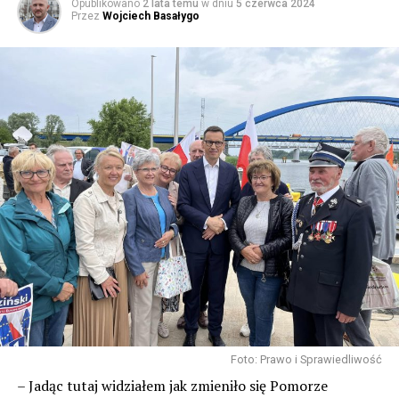
Opublikowano
2 lata temu
w dniu
5 czerwca 2024
Przez
Wojciech Basałygo
Foto: Prawo i Sprawiedliwość
– Jadąc tutaj widziałem jak zmieniło się Pomorze