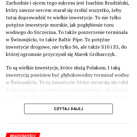
Zachodnie i ojcem tego sukcesu jest Joachim Brudziński,
który zawsze sercem starał się zrobić wszystko, żeby
tutaj doprowadzić te wielkie inwestycje. To nie tylko
potężne inwestycje morskie, jak pogłębienie toru
wodnego do Szczecina. To także poszerzenie terminala
w Świnoujściu, to także Baltic Pipe. To potężne
inwestycje drogowe, nie tylko S6, ale także S10 i S3, do
której ogromnie przyczynił się Marek Gróbarczyk.
To są wielkie inwestycje, które służą Polakom. I taką
inwestycją powinien być głębokowodny terminal wodny
w Świnoujściu. To są inwestycje, które zwracają się całej
Polsce. Dzisiaj ta inwestycja jest blokowana, tak jak było
z #CPK. Wzywam Donalda Tuska do natychmiastowego
odblokowania CPK.
CZYTAJ DALEJ
Warto 9 czerwca postawić na tych, którzy wiedzą jak
wykorzystać wspaniały potencjał Zachodniego Pomorza,
o którym śp. Lech Kaczyński powiedział, że jest naszą
WIADOMOŚCI