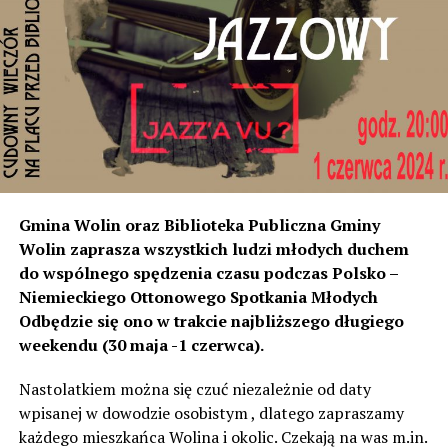
miejscowości od strony Świnoujścia, czyli tam
rozumiemy, że natężenie dźwięku wystarczyło do ich
instalacji, to na tym odcinku generują dokładnie ten sam
poziom dźwięku co tam. Sprawdzałyśmy, że odległość
naszych nieruchomości od drogi jest taka sama, a nawet
w stosunku do niektórych mniejsza niż tych, które są na
początku miejscowości chronione ekranami – mówi
Jolanta Podhajska.
Przedstawiciel GDDKiA mówi, że po roku od oddania
Gmina Wolin oraz Biblioteka Publiczna Gminy
inwestycji będzie przeprowadzona ponowna analiza
Wolin zaprasza wszystkich ludzi młodych duchem
hałasu, jeśli decybeli będzie więcej niż sądzono –
do wspólnego spędzenia czasu podczas Polsko –
wówczas ekrany zostaną zamontowane.
Niemieckiego Ottonowego Spotkania Młodych
Odbędzie się ono w trakcie najbliższego długiego
– Jeżeli wyjdzie na to, że są przekroczone normy, to
weekendu (30 maja -1 czerwca).
wówczas będą podjęte działania w celu realizacji takich
zabezpieczeń. Dopóki nie będzie tych przekroczonych
Nastolatkiem można się czuć niezależnie od daty
norm dopuszczalnego hałasu, no to nie możemy nic
wpisanej w dowodzie osobistym , dlatego zapraszamy
zrobić. Tam są odpowiednie normy – 61 i 56 decybeli –
każdego mieszkańca Wolina i okolic. Czekają na was m.in.