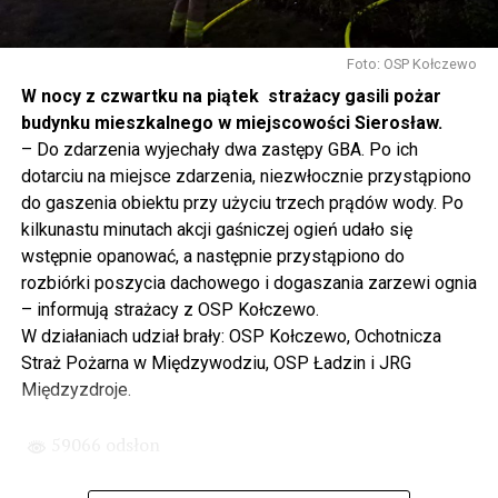
Gdyby nie determinacja rządu Prawa i Sprawiedliwości,
to tunel pod Świną do dzisiaj byłby w sferze
Foto: OSP Kołczewo
projektowania i dyskusji. Ważny tutaj był wkład
W nocy z czwartku na piątek strażacy gasili pożar
samorządu, ale to rząd PiS podjął w tej sprawie
budynku mieszkalnego w miejscowości Sierosław.
najważniejsze decyzje. Powstał dzięki ogromnej
– Do zdarzenia wyjechały dwa zastępy GBA. Po ich
determinacji rządu najpierw Pani Premier Beaty Szydło,
dotarciu na miejsce zdarzenia, niezwłocznie przystąpiono
a następnie Pana Premiera Mateusza Morawieckiego.
do gaszenia obiektu przy użyciu trzech prądów wody. Po
Chciałbym podziękować Panu Premierowi za to jak
kilkunastu minutach akcji gaśniczej ogień udało się
osobiście pilnował powstania tej inwestycji. Cieszymy
wstępnie opanować, a następnie przystąpiono do
się, że turyści również korzystają z tunelu, cieszymy się,
rozbiórki poszycia dachowego i dogaszania zarzewi ognia
że wśród tych 4 milionów samochodów, które
– informują strażacy z OSP Kołczewo.
przejechały już otwartym tunelem w Świnoujściu,
W działaniach udział brały: OSP Kołczewo, Ochotnicza
przyjechało tutaj do nas tak wielu turystów z zagranicy
Straż Pożarna w Międzywodziu, OSP Ładzin i JRG
– powiedział Wiceprezes PiS Joachim Brudziński w
Międzyzdroje.
#Wolin.
59066 odsłon
– Za czasów rządu Prawa i Sprawiedliwości
zainwestowano ogromne pieniądze w modernizację