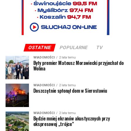
OSTATNIE
POPULARNE
TV
WIADOMOŚCI
2 lata temu
Były premier Mateusz Morawiecki przyjechał do
Wolina
WIADOMOŚCI
2 lata temu
Doszczętnie spłonął dom w Sierosławiu
WIADOMOŚCI
2 lata temu
Będzie mniej ekranów akustycznych przy
ekspresowej „trójce”