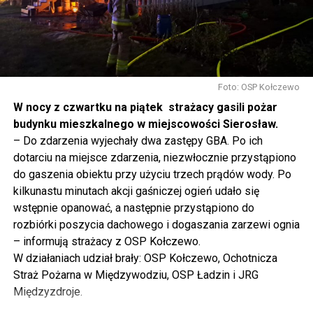
tak to traktujemy. Jesteśmy dzisiaj w Wolinie. Często to
mówię, tutaj, na wyspie Wolin, na wyspie Uznam, Polska
się tutaj nie kończy, Polska się tutaj zaczyna.
Gdyby nie determinacja rządu Prawa i Sprawiedliwości,
to tunel pod Świną do dzisiaj byłby w sferze
Foto: OSP Kołczewo
projektowania i dyskusji. Ważny tutaj był wkład
W nocy z czwartku na piątek strażacy gasili pożar
samorządu, ale to rząd PiS podjął w tej sprawie
budynku mieszkalnego w miejscowości Sierosław.
najważniejsze decyzje. Powstał dzięki ogromnej
– Do zdarzenia wyjechały dwa zastępy GBA. Po ich
determinacji rządu najpierw Pani Premier Beaty Szydło,
dotarciu na miejsce zdarzenia, niezwłocznie przystąpiono
a następnie Pana Premiera Mateusza Morawieckiego.
do gaszenia obiektu przy użyciu trzech prądów wody. Po
Chciałbym podziękować Panu Premierowi za to jak
kilkunastu minutach akcji gaśniczej ogień udało się
osobiście pilnował powstania tej inwestycji. Cieszymy
wstępnie opanować, a następnie przystąpiono do
się, że turyści również korzystają z tunelu, cieszymy się,
rozbiórki poszycia dachowego i dogaszania zarzewi ognia
że wśród tych 4 milionów samochodów, które
– informują strażacy z OSP Kołczewo.
przejechały już otwartym tunelem w Świnoujściu,
W działaniach udział brały: OSP Kołczewo, Ochotnicza
przyjechało tutaj do nas tak wielu turystów z zagranicy
Straż Pożarna w Międzywodziu, OSP Ładzin i JRG
– powiedział Wiceprezes PiS Joachim Brudziński w
Międzyzdroje.
#Wolin.