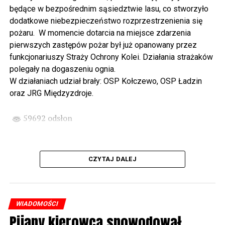
Wikingów lub zwiedzając miasto z przewodnikiem (start
będące w bezpośrednim sąsiedztwie lasu, co stworzyło
spod biblioteki). O godzinie 19.00 w kolegiacie
dodatkowe niebezpieczeństwo rozprzestrzenienia się
wysłuchamy organowego koncertu w wykonaniu
pożaru. W momencie dotarcia na miejsce zdarzenia
państwa Witkowskich.
pierwszych zastępów pożar był już opanowany przez
funkcjonariuszy Straży Ochrony Kolei. Działania strażaków
Wyjątkowym wydarzeniem będzie koncert w wykonaniu
polegały na dogaszeniu ognia.
Kawuś Music Project, podczas którego wysłuchamy
W działaniach udział brały: OSP Kołczewo, OSP Ładzin
polskich przebojów w jazzowej aranżacji (godz. 20.00
oraz JRG Międzyzdroje.
przed biblioteką). Podczas koncertu zaplanowaliśmy dla
Państwa poczęstunek.
59692 odsłon
Projekt Polsko – Niemieckie Ottonowe Spotkanie
Młodych sfinansowany został z Funduszu Małych
Projektów Interreg VI A – Kultura i zrównoważona
CZYTAJ DALEJ
turystyka.
Partnerzy projektu: Gmina Wolin, Miasto Prenzlau
(Niemcy), Biblioteka Publiczna Gminy Wolin, Parafia
WIADOMOŚCI
Rzymskokatolicka w Wolinie
Pijany kierowca spowodował