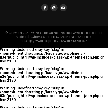
© Copyright 2021, Wszelkie prawa zastrzeżone | wWolinie.pl | Red Top
Media | ul. Cyfrowa 6, 71-441 Szczecin | Napisz do nas:
redakcja@wwolinie.pl lub zadzwoń 510 555 524
Warning
: Undefined array key "slug" in
/home/klient.dhosting.pl/basalygo/wwolinie.pl-
ii3e/public_html/wp-includes/class-wp-theme-json.php
on
line
2180
Warning
: Undefined array key "slug" in
/home/klient.dhosting.pl/basalygo/wwolinie.pl-
ii3e/public_html/wp-includes/class-wp-theme-json.php
on
line
2180
Warning
: Undefined array key "slug" in
/home/klient.dhosting.pl/basalygo/wwolinie.pl-
ii3e/public_html/wp-includes/class-wp-theme-json.php
on
line
2180
Warning
: Undefined array key "slug" in