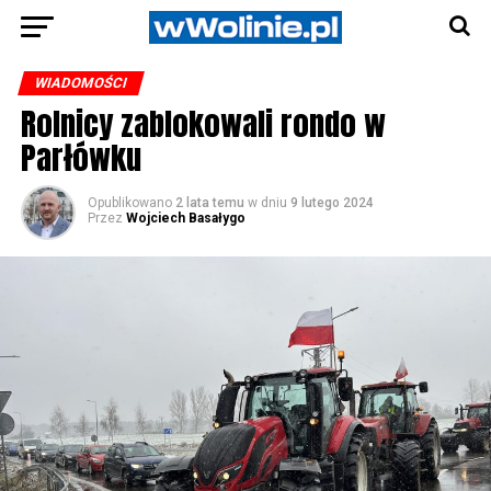
WIADOMOŚCI
Rolnicy zablokowali rondo w
Parłówku
Opublikowano
2 lata temu
w dniu
9 lutego 2024
Przez
Wojciech Basałygo