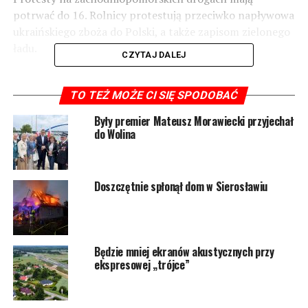
potrwać do 16. Rolnicy protestują przeciwko napływowa
ukraińskiego zboża do Polski, a także zapisom zielonego
ładu.
CZYTAJ DALEJ
1395 odsłon
TO TEŻ MOŻE CI SIĘ SPODOBAĆ
Były premier Mateusz Morawiecki przyjechał
do Wolina
POWIĄZANE TEMATY:
WOLIN
NASTĘPNY
Trwa montaż przęsła nowego mostu w Wolinie
Doszczętnie spłonął dom w Sierosławiu
NIE PRZEGAP
Pijany kierowca dachował w Kołczewie. Trafił do
szpitala
Będzie mniej ekranów akustycznych przy
ekspresowej „trójce”