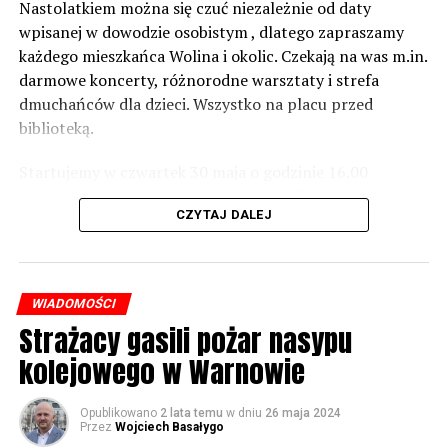
zabezpieczeń. Dopóki nie będzie tych przekroczonych
Nastolatkiem można się czuć niezależnie od daty
norm dopuszczalnego hałasu, no to nie możemy nic
wpisanej w dowodzie osobistym , dlatego zapraszamy
zrobić. Tam są odpowiednie normy – 61 i 56 decybeli –
każdego mieszkańca Wolina i okolic. Czekają na was m.in.
zaznacza.
darmowe koncerty, różnorodne warsztaty i strefa
dmuchańców dla dzieci. Wszystko na placu przed
Foto: Wojciech Basałygo
biblioteką.
Startujemy w czwartek 30 maja o godzinie 16.00
59693 odsłon
występami zespołów „Yellow” i „Specyficzni”.
CZYTAJ DALEJ
WIADOMOŚCI
Strażacy gasili pożar nasypu
kolejowego w Warnowie
Opublikowano
2 lata temu
w dniu
26 maja 2024
Przez
Wojciech Basałygo