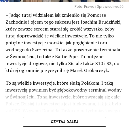
Foto: Prawo i Sprawiedliwość
– Jadąc tutaj widziałem jak zmieniło się Pomorze
Zachodnie i ojcem tego sukcesu jest Joachim Brudziński,
który zawsze sercem starał się zrobić wszystko, żeby
tutaj doprowadzić te wielkie inwestycje. To nie tylko
potężne inwestycje morskie, jak pogłębienie toru
wodnego do Szczecina. To także poszerzenie terminala
w Świnoujściu, to także Baltic Pipe. To potężne
inwestycje drogowe, nie tylko S6, ale także S10 i S3, do
której ogromnie przyczynił się Marek Gróbarczyk.
To są wielkie inwestycje, które służą Polakom. I taką
inwestycją powinien być głębokowodny terminal wodny
w Świnoujściu. To są inwestycje, które zwracają się całej
Polsce. Dzisiaj ta inwestycja jest blokowana, tak jak było
z #CPK. Wzywam Donalda Tuska do natychmiastowego
odblokowania CPK.
CZYTAJ DALEJ