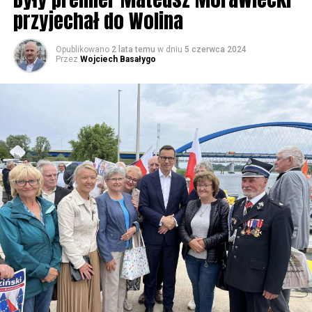
przyjechał do Wolina
Opublikowano
2 lata temu
w dniu
5 czerwca 2024
Przez
Wojciech Basałygo