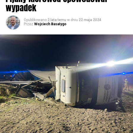
wypadek
59693 odsłon
Opublikowano
2 lata temu
w dniu
22 maja 2024
Przez
Wojciech Basałygo