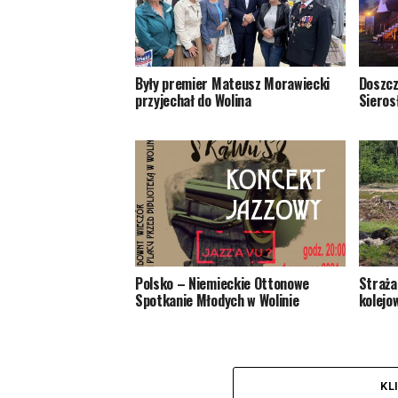
Były premier Mateusz Morawiecki
Doszcz
przyjechał do Wolina
Sieros
Polsko – Niemieckie Ottonowe
Straża
Spotkanie Młodych w Wolinie
kolejo
KL