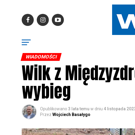
WIADOMOŚCI
Wilk z Międzyzd
wybieg
Opublikowano
3 lata temu
w dniu
4 listopada 202
Przez
Wojciech Basałygo