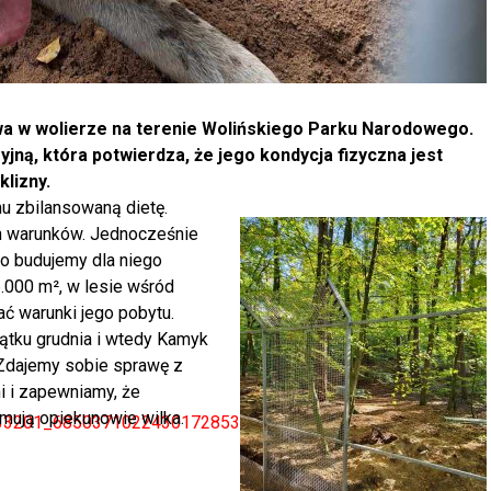
wa w wolierze na terenie Wolińskiego Parku Narodowego.
jną, która potwierdza, że jego kondycja fizyczna jest
lizny.
u zbilansowaną dietę.
h warunków. Jednocześnie
o budujemy dla niego
.000 m², w lesie wśród
ać warunki jego pobytu.
ątku grudnia i wtedy Kamyk
 Zdajemy sobie sprawę z
i i zapewniamy, że
rmują opiekunowie wilka.
533201_6850371022430172853_n-