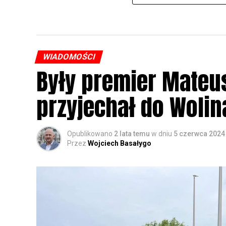
WIADOMOŚCI
Były premier Mateu
przyjechał do Wolin
Opublikowano
2 lata temu
w dniu
5 czerwca 2024
Przez
Wojciech Basałygo