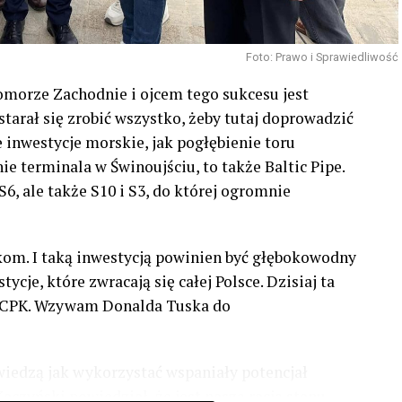
Foto: Prawo i Sprawiedliwość
Pomorze Zachodnie i ojcem tego sukcesu jest
tarał się zrobić wszystko, żeby tutaj doprowadzić
e inwestycje morskie, jak pogłębienie toru
e terminala w Świnoujściu, to także Baltic Pipe.
6, ale także S10 i S3, do której ogromnie
akom. I taką inwestycją powinien być głębokowodny
cje, które zwracają się całej Polsce. Dzisiaj ta
z #CPK. Wzywam Donalda Tuska do
wiedzą jak wykorzystać wspaniały potencjał
czyński powiedział, że jest naszą racją stanu.