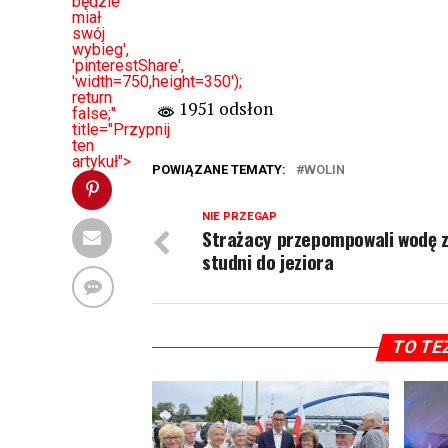
będzie
miał
swój
wybieg',
'pinterestShare',
'width=750,height=350');
return
1951 odsłon
false;"
title="Przypnij
ten
artykuł">
POWIĄZANE TEMATY:
WOLIN
NIE PRZEGAP
Strażacy przepompowali wodę 
studni do jeziora
TO TE