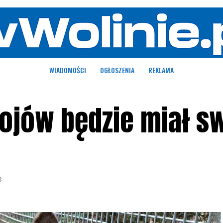
WIADOMOŚCI
OGŁOSZENIA
REKLAMA
rojów będzie miał s
3