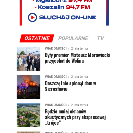
OSTATNIE
POPULARNE
TV
WIADOMOŚCI
2 lata temu
Były premier Mateusz Morawiecki
przyjechał do Wolina
WIADOMOŚCI
2 lata temu
Doszczętnie spłonął dom w
Sierosławiu
WIADOMOŚCI
2 lata temu
Będzie mniej ekranów
akustycznych przy ekspresowej
„trójce”