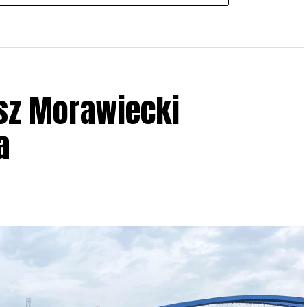
sz Morawiecki
a