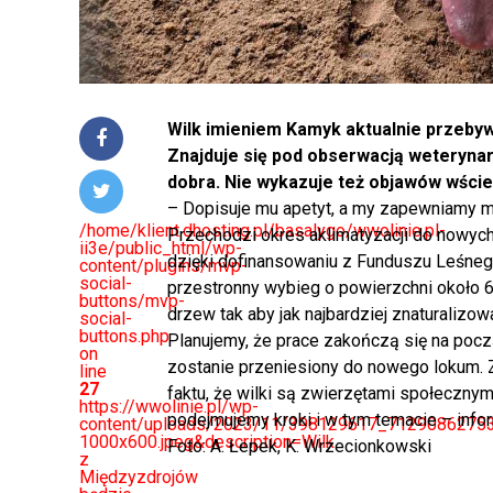
Wilk imieniem Kamyk aktualnie przeby
Znajduje się pod obserwacją weterynary
dobra. Nie wykazuje też objawów wściek
– Dopisuje mu apetyt, a my zapewniamy m
/home/klient.dhosting.pl/basalygo/wwolinie.pl-
Przechodzi okres aklimatyzacji do nowyc
ii3e/public_html/wp-
dzięki dofinansowaniu z Funduszu Leśneg
content/plugins/mvp-
social-
przestronny wybieg o powierzchni około 6
buttons/mvp-
drzew tak aby jak najbardziej znaturalizow
social-
buttons.php
Planujemy, że prace zakończą się na pocz
on
zostanie przeniesiony do nowego lokum.
line
27
faktu, że wilki są zwierzętami społecznym
https://wwolinie.pl/wp-
podejmujemy kroki i w tym temacie – info
content/uploads/2023/11/398129617_712908627
1000x600.jpeg&description=Wilk
Foto: A. Łepek, K. Wrzecionkowski
z
Międzyzdrojów