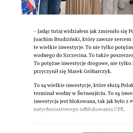
– Jadąc tutaj widziałem jak zmieniło się 
Joachim Brudziński, który zawsze sercem s
te wielkie inwestycje. To nie tylko potężn
wodnego do Szczecina. To także poszerzeni
To potężne inwestycje drogowe, nie tylko S
przyczynił się Marek Gróbarczyk.
To są wielkie inwestycje, które służą Pol
terminal wodny w Świnoujściu. To są inwesty
inwestycja jest blokowana, tak jak było 
natychmiastowego odblokowania CPK.
Warto 9 czerwca postawić na tych, którzy 
Zachodniego Pomorza, o którym śp. Lech Ka