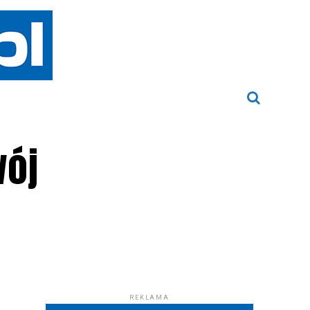
wój
REKLAMA