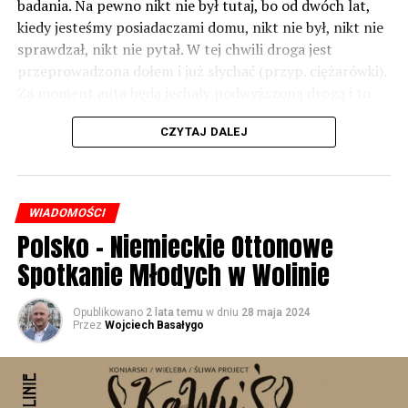
badania. Na pewno nikt nie był tutaj, bo od dwóch lat,
kiedy jesteśmy posiadaczami domu, nikt nie był, nikt nie
sprawdzał, nikt nie pytał. W tej chwili droga jest
przeprowadzona dołem i już słychać (przyp. ciężarówki).
Za moment auta będą jechały podwyższoną drogą i to
będzie czteropasmowa droga – mówi Sylwia Rudak,
CZYTAJ DALEJ
mieszkanka Dargobądza.
Inwestor tłumaczy, że poluzowano normy i to co było
hałasem jeszcze kilkanaście lat temu – dziś już nim nie
WIADOMOŚCI
jest.
Polsko – Niemieckie Ottonowe
– Tych ekranów rzeczywiście w rejonie miejscowości
Spotkanie Młodych w Wolinie
Dargobądz jest trochę mniej niż było przy starej drodze
krajowej numer trzy. Natomiast to wynika również z
Opublikowano
2 lata temu
w dniu
28 maja 2024
tego, że te normy dopuszczalnego hałasu, które obecnie
Przez
Wojciech Basałygo
obowiązują i które obowiązywały również podczas
przygotowywania dokumentacji projektowej dla drogi
ekspresowej S3 są inne niż te, które były przed wieloma