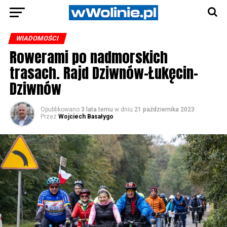
WIADOMOŚCI
Rowerami po nadmorskich
trasach. Rajd Dziwnów-Łukęcin-
Dziwnów
Opublikowano
3 lata temu
w dniu
21 października 2023
Przez
Wojciech Basałygo