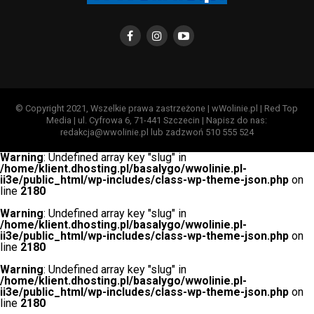
© Copyright 2021, Wszelkie prawa zastrzeżone | wWolinie.pl | Red Top
Media | ul. Cyfrowa 6, 71-441 Szczecin | Napisz do nas:
redakcja@wwolinie.pl lub zadzwoń 510 555 524
Warning
: Undefined array key "slug" in
/home/klient.dhosting.pl/basalygo/wwolinie.pl-
ii3e/public_html/wp-includes/class-wp-theme-json.php
on
line
2180
Warning
: Undefined array key "slug" in
/home/klient.dhosting.pl/basalygo/wwolinie.pl-
ii3e/public_html/wp-includes/class-wp-theme-json.php
on
line
2180
Warning
: Undefined array key "slug" in
/home/klient.dhosting.pl/basalygo/wwolinie.pl-
ii3e/public_html/wp-includes/class-wp-theme-json.php
on
line
2180