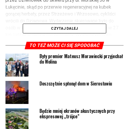
przez Dziwnówek do skweru przy ul. Morskiej 36 w
Łukęcinie, skąd po przerwie regeneracyjnej na kubek
gorącej herbaty, przez Strzeżewo i Wrzosowo, cykliści
wrócili do Dziwnowa. Wydarzenie skierowane było do
osób w każdym wieku. Rowerzyści pokonali w sumie 27
CZYTAJ DALEJ
km. Udział w rajdzie był bezpłatny. Wystarczyło tylko
zapisać się poprzez specjalną stronę lub pisząc
TO TEŻ MOŻE CI SIĘ SPODOBAĆ
wiadomość na dedykowany przedsięwzięciu e-mail.
Po
Były premier Mateusz Morawiecki przyjechał
do Wolina
przybyciu na
metę
uczestnicy
Doszczętnie spłonął dom w Sierosławiu
rajdu
otrzymali
pamiątkowy
medal.
Będzie mniej ekranów akustycznych przy
Czekał na
ekspresowej „trójce”
nich również
darmowy poczęstunek – potrawy z grilla, woda, napoje