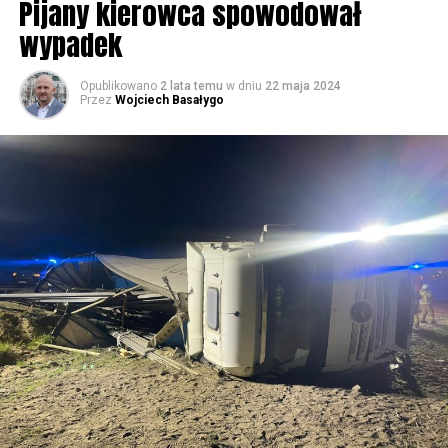
Pijany kierowca spowodował
wypadek
59640 odsłon
Opublikowano
2 lata temu
w dniu
22 maja 2024
Przez
Wojciech Basałygo