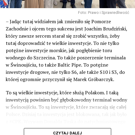
Foto: Prawo i Sprawiedliwość
– Jadąc tutaj widziałem jak zmieniło się Pomorze
Zachodnie i ojcem tego sukcesu jest Joachim Brudziński,
który zawsze sercem starał się zrobić wszystko, żeby
tutaj doprowadzić te wielkie inwestycje. To nie tylko
potężne inwestycje morskie, jak pogłębienie toru
wodnego do Szczecina. To także poszerzenie terminala
w Świnoujściu, to także Baltic Pipe. To potężne
inwestycje drogowe, nie tylko S6, ale także S10 i S3, do
której ogromnie przyczynił się Marek Gróbarczyk.
To są wielkie inwestycje, które służą Polakom. I taką
inwestycją powinien być głębokowodny terminal wodny
w Świnoujściu. To są inwestycje, które zwracają się całej
Polsce. Dzisiaj ta inwestycja jest blokowana, tak jak było
z #CPK. Wzywam Donalda Tuska do natychmiastowego
odblokowania CPK.
CZYTAJ DALEJ