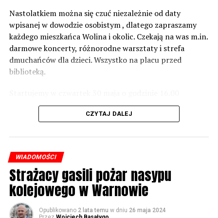
wówczas będą podjęte działania w celu realizacji takich
zabezpieczeń. Dopóki nie będzie tych przekroczonych
Nastolatkiem można się czuć niezależnie od daty
norm dopuszczalnego hałasu, no to nie możemy nic
wpisanej w dowodzie osobistym , dlatego zapraszamy
zrobić. Tam są odpowiednie normy – 61 i 56 decybeli –
każdego mieszkańca Wolina i okolic. Czekają na was m.in.
zaznacza.
darmowe koncerty, różnorodne warsztaty i strefa
dmuchańców dla dzieci. Wszystko na placu przed
Foto: Wojciech Basałygo
biblioteką.
Startujemy w czwartek 30 maja o godzinie 16.00
59640 odsłon
występami zespołów „Yellow” i „Specyficzni”.
CZYTAJ DALEJ
WIADOMOŚCI
Strażacy gasili pożar nasypu
kolejowego w Warnowie
Opublikowano
2 lata temu
w dniu
26 maja 2024
Przez
Wojciech Basałygo