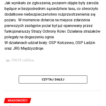
Jak wynikało ze zgłoszenia, pożarem objęte były zarośla
Wikingów lub zwiedzając miasto z przewodnikiem (start
będące w bezpośrednim sąsiedztwie lasu, co stworzyło
spod biblioteki). O godzinie 19.00 w kolegiacie
dodatkowe niebezpieczeństwo rozprzestrzenienia się
wysłuchamy organowego koncertu w wykonaniu
pożaru. W momencie dotarcia na miejsce zdarzenia
państwa Witkowskich.
pierwszych zastępów pożar był już opanowany przez
funkcjonariuszy Straży Ochrony Kolei. Działania strażaków
Wyjątkowym wydarzeniem będzie koncert w wykonaniu
polegały na dogaszeniu ognia.
Kawuś Music Project, podczas którego wysłuchamy
W działaniach udział brały: OSP Kołczewo, OSP Ładzin
polskich przebojów w jazzowej aranżacji (godz. 20.00
oraz JRG Międzyzdroje.
przed biblioteką). Podczas koncertu zaplanowaliśmy dla
Państwa poczęstunek.
59639 odsłon
Projekt Polsko – Niemieckie Ottonowe Spotkanie
Młodych sfinansowany został z Funduszu Małych
Projektów Interreg VI A – Kultura i zrównoważona
CZYTAJ DALEJ
turystyka.
Partnerzy projektu: Gmina Wolin, Miasto Prenzlau
(Niemcy), Biblioteka Publiczna Gminy Wolin, Parafia
WIADOMOŚCI
Rzymskokatolicka w Wolinie