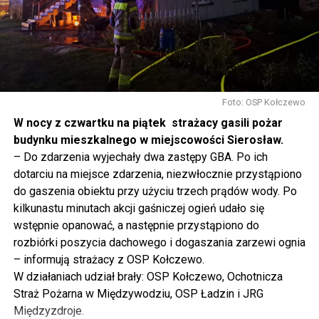
rolnictwem, silne innowacją, to polska racja stanu. I my
tak to traktujemy. Jesteśmy dzisiaj w Wolinie. Często to
mówię, tutaj, na wyspie Wolin, na wyspie Uznam, Polska
się tutaj nie kończy, Polska się tutaj zaczyna.
Gdyby nie determinacja rządu Prawa i Sprawiedliwości,
to tunel pod Świną do dzisiaj byłby w sferze
Foto: OSP Kołczewo
projektowania i dyskusji. Ważny tutaj był wkład
W nocy z czwartku na piątek strażacy gasili pożar
samorządu, ale to rząd PiS podjął w tej sprawie
budynku mieszkalnego w miejscowości Sierosław.
najważniejsze decyzje. Powstał dzięki ogromnej
– Do zdarzenia wyjechały dwa zastępy GBA. Po ich
determinacji rządu najpierw Pani Premier Beaty Szydło,
dotarciu na miejsce zdarzenia, niezwłocznie przystąpiono
a następnie Pana Premiera Mateusza Morawieckiego.
do gaszenia obiektu przy użyciu trzech prądów wody. Po
Chciałbym podziękować Panu Premierowi za to jak
kilkunastu minutach akcji gaśniczej ogień udało się
osobiście pilnował powstania tej inwestycji. Cieszymy
wstępnie opanować, a następnie przystąpiono do
się, że turyści również korzystają z tunelu, cieszymy się,
rozbiórki poszycia dachowego i dogaszania zarzewi ognia
że wśród tych 4 milionów samochodów, które
– informują strażacy z OSP Kołczewo.
przejechały już otwartym tunelem w Świnoujściu,
W działaniach udział brały: OSP Kołczewo, Ochotnicza
przyjechało tutaj do nas tak wielu turystów z zagranicy
Straż Pożarna w Międzywodziu, OSP Ładzin i JRG
– powiedział Wiceprezes PiS Joachim Brudziński w
Międzyzdroje.