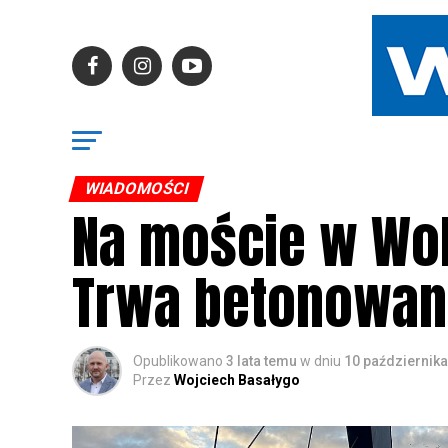
WIADOMOŚCI
Na moście w Wol
Trwa betonowan
Opublikowano
3 lata temu
w dniu
10 październik
Przez
Wojciech Basałygo