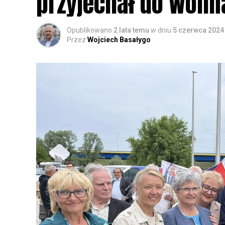
przyjechał do Wolin
Opublikowano
2 lata temu
w dniu
5 czerwca 2024
Przez
Wojciech Basałygo