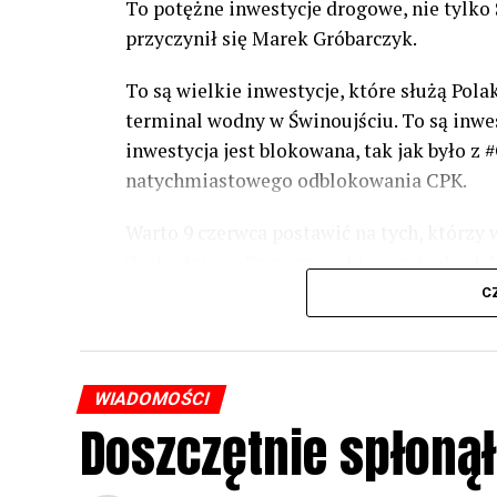
To potężne inwestycje drogowe, nie tylko S
przyczynił się Marek Gróbarczyk.
To są wielkie inwestycje, które służą Pol
terminal wodny w Świnoujściu. To są inwesty
inwestycja jest blokowana, tak jak było 
natychmiastowego odblokowania CPK.
Warto 9 czerwca postawić na tych, którzy 
Zachodniego Pomorza, o którym śp. Lech Ka
Warto zagłosować na kandydatów PiS 9 cze
C
dyskusje, które mają ogromny wpływ na P
Joachim Brudziński. Gorąco proszę o oddan
Mateusz Morawiecki w #Wolin.
WIADOMOŚCI
Doszczętnie spłoną
– Dziękuję Pani Premierowi Morawieckiemu
której naszego środowiska politycznego by
Pana Prezydenta Lecha Kaczyńskiego. Lech