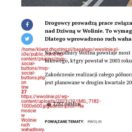
Drogowcy prowadzą prace związa
nad Dziwną w Wolinie. To wymaga
Dlatego wprowadzono ruch waha
/home/klient.dhosting.pl/basalygo/wwolinie.pl-
Na obwodnicy Wolina powstaje most d
ii3e/public_html/wp-
content/plugins/mvp-
łukowego, k†gry powstał w 2003 roku
social-
buttons/mvp-
social-
Zakończenie realizacji całego półno
buttons.php
jest planowane w drugim kwartale 202
on
line
27
https://wwolinie.pl/wp-
content/uploads/2023/10/IMG_7182-
2282 odsłon
1000x600.jpg&description=Na
moście
w
Wolinie
POWIĄZANE TEMATY:
WOLIN
ruch
wahadłowy.