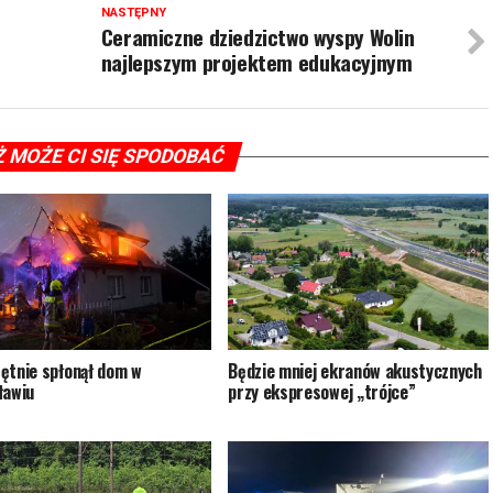
NASTĘPNY
Ceramiczne dziedzictwo wyspy Wolin
najlepszym projektem edukacyjnym
Ż MOŻE CI SIĘ SPODOBAĆ
ętnie spłonął dom w
Będzie mniej ekranów akustycznych
ławiu
przy ekspresowej „trójce”