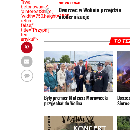
Trwa
NIE PRZEGAP
betonowanie',
Dworzec w Wolinie przejdzie
'pinterestShare',
modernizację
'width=750,height=350');
return
false;"
title="Przypnij
ten
artykuł">
TO TE
Były premier Mateusz Morawiecki
Doszcz
przyjechał do Wolina
Sieros