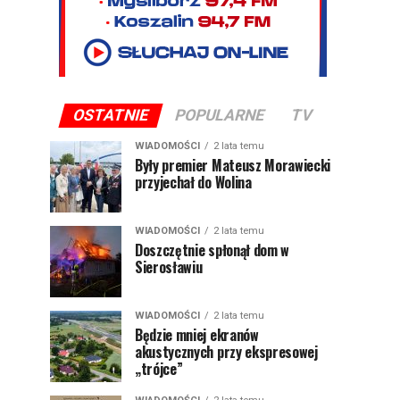
OSTATNIE
POPULARNE
TV
WIADOMOŚCI
2 lata temu
Były premier Mateusz Morawiecki
przyjechał do Wolina
WIADOMOŚCI
2 lata temu
Doszczętnie spłonął dom w
Sierosławiu
WIADOMOŚCI
2 lata temu
Będzie mniej ekranów
akustycznych przy ekspresowej
„trójce”