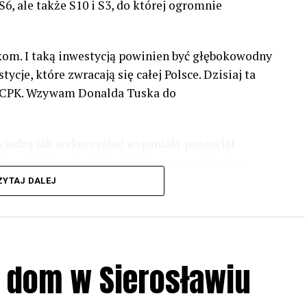
6, ale także S10 i S3, do której ogromnie
akom. I taką inwestycją powinien być głębokowodny
cje, które zwracają się całej Polsce. Dzisiaj ta
z #CPK. Wzywam Donalda Tuska do
wiedzą jak wykorzystać wspaniały potencjał
czyński powiedział, że jest naszą racją stanu.
rwca, bo w Europarlamencie będą toczyły się
ZYTAJ DALEJ
olskę. Naszą listę na Zachodnim Pomorzu otwiera
ie głosu na listę PiS – powiedział Wiceprezes PiS
ł dom w Sierosławiu
 za słowa, które przywołał. Słowa osoby, bez
 nie było. Mam na myśli tutaj świętej pamięci
 Kaczyński, tutaj, na ziemi zachodniopomorskiej,