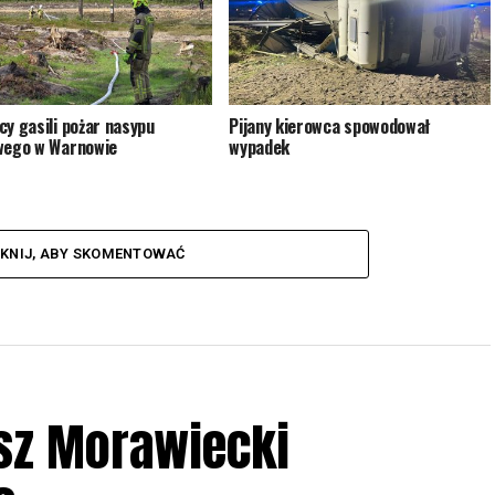
cy gasili pożar nasypu
Pijany kierowca spowodował
wego w Warnowie
wypadek
IKNIJ, ABY SKOMENTOWAĆ
sz Morawiecki