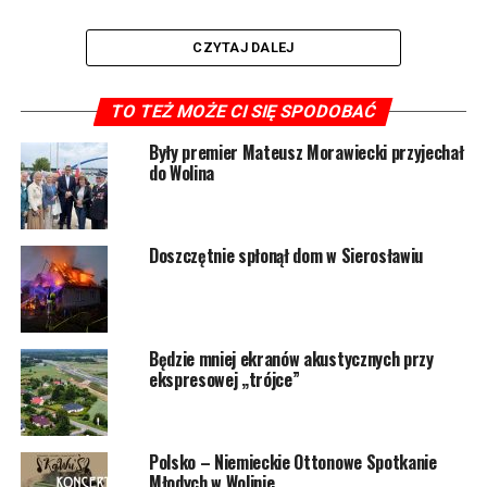
CZYTAJ DALEJ
TO TEŻ MOŻE CI SIĘ SPODOBAĆ
Były premier Mateusz Morawiecki przyjechał
1674 odsłon
do Wolina
POWIĄZANE TEMATY:
WOLIN
Doszczętnie spłonął dom w Sierosławiu
NASTĘPNY
Piknik „Archiwalny Wolin” w Mokrzycy Małej
NIE PRZEGAP
Piknik z muzealnym archiwum. Zajrzyjcie do domowego
Będzie mniej ekranów akustycznych przy
archiwum
ekspresowej „trójce”
Polsko – Niemieckie Ottonowe Spotkanie
Młodych w Wolinie