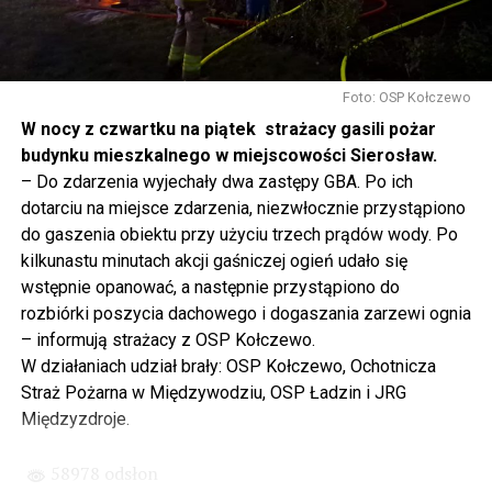
się tutaj nie kończy, Polska się tutaj zaczyna.
Gdyby nie determinacja rządu Prawa i Sprawiedliwości,
to tunel pod Świną do dzisiaj byłby w sferze
Foto: OSP Kołczewo
projektowania i dyskusji. Ważny tutaj był wkład
W nocy z czwartku na piątek strażacy gasili pożar
samorządu, ale to rząd PiS podjął w tej sprawie
budynku mieszkalnego w miejscowości Sierosław.
najważniejsze decyzje. Powstał dzięki ogromnej
– Do zdarzenia wyjechały dwa zastępy GBA. Po ich
determinacji rządu najpierw Pani Premier Beaty Szydło,
dotarciu na miejsce zdarzenia, niezwłocznie przystąpiono
a następnie Pana Premiera Mateusza Morawieckiego.
do gaszenia obiektu przy użyciu trzech prądów wody. Po
Chciałbym podziękować Panu Premierowi za to jak
kilkunastu minutach akcji gaśniczej ogień udało się
osobiście pilnował powstania tej inwestycji. Cieszymy
wstępnie opanować, a następnie przystąpiono do
się, że turyści również korzystają z tunelu, cieszymy się,
rozbiórki poszycia dachowego i dogaszania zarzewi ognia
że wśród tych 4 milionów samochodów, które
– informują strażacy z OSP Kołczewo.
przejechały już otwartym tunelem w Świnoujściu,
W działaniach udział brały: OSP Kołczewo, Ochotnicza
przyjechało tutaj do nas tak wielu turystów z zagranicy
Straż Pożarna w Międzywodziu, OSP Ładzin i JRG
– powiedział Wiceprezes PiS Joachim Brudziński w
Międzyzdroje.
#Wolin.
58978 odsłon
– Za czasów rządu Prawa i Sprawiedliwości