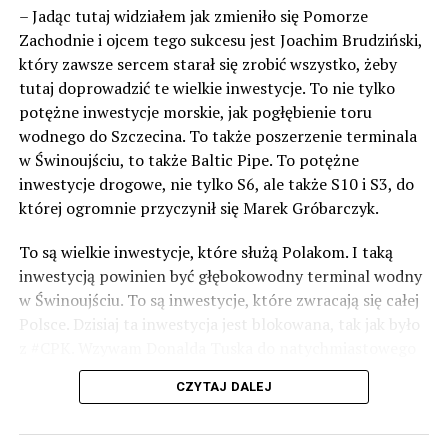
– Jadąc tutaj widziałem jak zmieniło się Pomorze
Zachodnie i ojcem tego sukcesu jest Joachim Brudziński,
który zawsze sercem starał się zrobić wszystko, żeby
tutaj doprowadzić te wielkie inwestycje. To nie tylko
potężne inwestycje morskie, jak pogłębienie toru
wodnego do Szczecina. To także poszerzenie terminala
w Świnoujściu, to także Baltic Pipe. To potężne
inwestycje drogowe, nie tylko S6, ale także S10 i S3, do
której ogromnie przyczynił się Marek Gróbarczyk.
To są wielkie inwestycje, które służą Polakom. I taką
inwestycją powinien być głębokowodny terminal wodny
w Świnoujściu. To są inwestycje, które zwracają się całej
Polsce. Dzisiaj ta inwestycja jest blokowana, tak jak było
z #CPK. Wzywam Donalda Tuska do natychmiastowego
odblokowania CPK.
CZYTAJ DALEJ
Warto 9 czerwca postawić na tych, którzy wiedzą jak
wykorzystać wspaniały potencjał Zachodniego Pomorza,