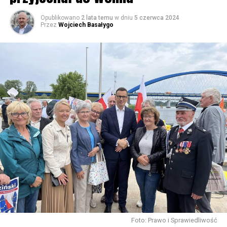
Opublikowano
2 lata temu
w dniu
5 czerwca 2024
Przez
Wojciech Basałygo
Foto: Prawo i Sprawiedliwość