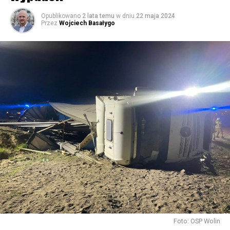
59586 odsłon
Opublikowano
2 lata temu
w dniu
22 maja 2024
Przez
Wojciech Basałygo
Foto: OSP Wolin