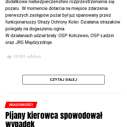
dodatkowe niebezpieczeństwo rozprzestrzenienia się
wysłuchamy organowego koncertu w wykonaniu
pożaru. W momencie dotarcia na miejsce zdarzenia
państwa Witkowskich.
pierwszych zastępów pożar był już opanowany przez
funkcjonariuszy Straży Ochrony Kolei. Działania strażaków
Wyjątkowym wydarzeniem będzie koncert w wykonaniu
polegały na dogaszeniu ognia.
Kawuś Music Project, podczas którego wysłuchamy
W działaniach udział brały: OSP Kołczewo, OSP Ładzin
polskich przebojów w jazzowej aranżacji (godz. 20.00
oraz JRG Międzyzdroje.
przed biblioteką). Podczas koncertu zaplanowaliśmy dla
Państwa poczęstunek.
59585 odsłon
Projekt Polsko – Niemieckie Ottonowe Spotkanie
Młodych sfinansowany został z Funduszu Małych
Projektów Interreg VI A – Kultura i zrównoważona
CZYTAJ DALEJ
turystyka.
Partnerzy projektu: Gmina Wolin, Miasto Prenzlau
(Niemcy), Biblioteka Publiczna Gminy Wolin, Parafia
WIADOMOŚCI
Rzymskokatolicka w Wolinie
Pijany kierowca spowodował
wypadek