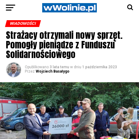
WIADOMOŚCI
Strażacy otrzymali nowy sprzęt.
Pomogły pieniądze z Funduszu
Solidarnościowego
Opublikowano
3 lata temu
w dniu
1 października 2023
Przez
Wojciech Basałygo