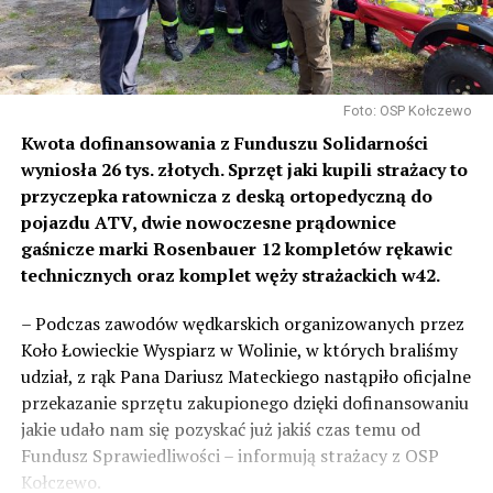
Foto: OSP Kołczewo
Kwota dofinansowania z Funduszu Solidarności
wyniosła 26 tys. złotych. Sprzęt jaki kupili strażacy to
przyczepka ratownicza z deską ortopedyczną do
pojazdu ATV, dwie nowoczesne prądownice
gaśnicze marki Rosenbauer 12 kompletów rękawic
technicznych oraz komplet węży strażackich w42.
– Podczas zawodów wędkarskich organizowanych przez
Koło Łowieckie Wyspiarz w Wolinie, w których braliśmy
udział, z rąk Pana
Dariusz Matecki
ego nastąpiło oficjalne
przekazanie sprzętu zakupionego dzięki dofinansowaniu
jakie udało nam się pozyskać już jakiś czas temu od
Fundusz Sprawiedliwości – informują strażacy z OSP
Kołczewo.