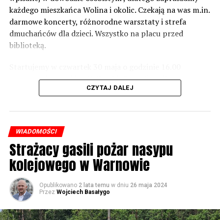
zrobić. Tam są odpowiednie normy – 61 i 56 decybeli –
każdego mieszkańca Wolina i okolic. Czekają na was m.in.
zaznacza.
darmowe koncerty, różnorodne warsztaty i strefa
dmuchańców dla dzieci. Wszystko na placu przed
Foto: Wojciech Basałygo
biblioteką.
Startujemy w czwartek 30 maja o godzinie 16.00
59586 odsłon
występami zespołów „Yellow” i „Specyficzni”.
CZYTAJ DALEJ
WIADOMOŚCI
Strażacy gasili pożar nasypu
kolejowego w Warnowie
Opublikowano
2 lata temu
w dniu
26 maja 2024
Przez
Wojciech Basałygo