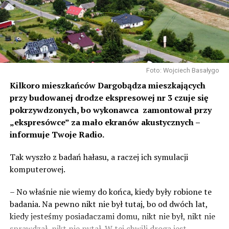
Foto: Wojciech Basałygo
Kilkoro mieszkańców Dargobądza mieszkających
przy budowanej drodze ekspresowej nr 3 czuje się
pokrzywdzonych, bo wykonawca zamontował przy
„ekspresówce” za mało ekranów akustycznych –
informuje Twoje Radio.
Tak wyszło z badań hałasu, a raczej ich symulacji
komputerowej.
– No właśnie nie wiemy do końca, kiedy były robione te
badania. Na pewno nikt nie był tutaj, bo od dwóch lat,
kiedy jesteśmy posiadaczami domu, nikt nie był, nikt nie
sprawdzał, nikt nie pytał. W tej chwili droga jest