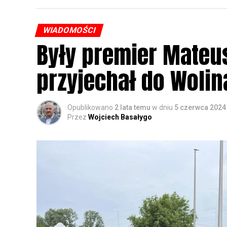
WIADOMOŚCI
Były premier Mateu
przyjechał do Wolin
Opublikowano
2 lata temu
w dniu
5 czerwca 2024
Przez
Wojciech Basałygo