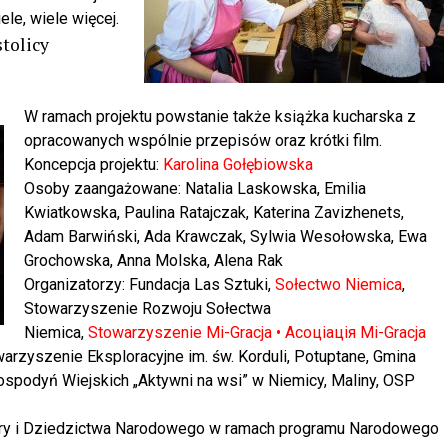
le, wiele więcej.
tolicy
W ramach projektu powstanie także książka kucharska z
opracowanych wspólnie przepisów oraz krótki film.
Koncepcja projektu:
Karolina Gołębiowska
Osoby zaangażowane: Natalia Laskowska, Emilia
Kwiatkowska, Paulina Ratajczak, Katerina Zavizhenets,
Adam Barwiński, Ada Krawczak, Sylwia Wesołowska, Ewa
Grochowska, Anna Molska, Alena Rak
Organizatorzy: Fundacja Las Sztuki,
Sołectwo Niemica
,
Stowarzyszenie Rozwoju Sołectwa
Niemica,
Stowarzyszenie Mi-Gracja • Асоціація Mi-Gracja
arzyszenie Eksploracyjne im. św. Korduli, Potuptane, Gmina
ospodyń Wiejskich „Aktywni na wsi” w Niemicy, Maliny, OSP
ury i Dziedzictwa Narodowego w ramach programu Narodowego