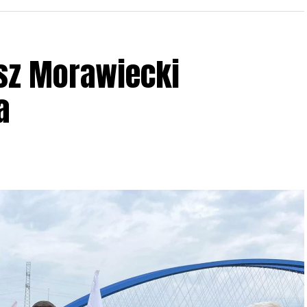
sz Morawiecki
a