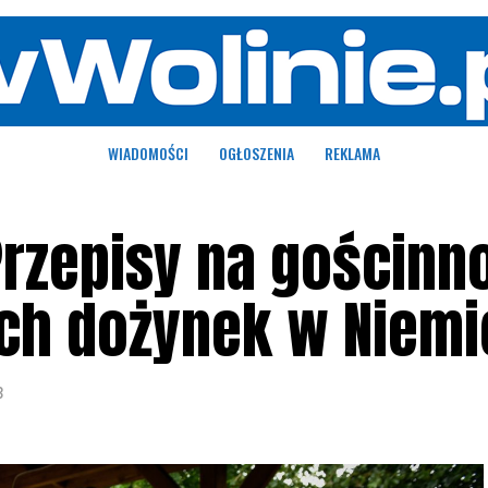
WIADOMOŚCI
OGŁOSZENIA
REKLAMA
Przepisy na gościnn
ch dożynek w Niemi
3