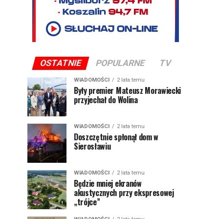
OSTATNIE
POPULARNE
TV
WIADOMOŚCI
2 lata temu
Były premier Mateusz Morawiecki
przyjechał do Wolina
WIADOMOŚCI
2 lata temu
Doszczętnie spłonął dom w
Sierosławiu
WIADOMOŚCI
2 lata temu
Będzie mniej ekranów
akustycznych przy ekspresowej
„trójce”