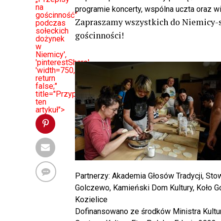
na
programie koncerty, wspólna uczta oraz wie
gościnność”
Zapraszamy wszystkich do Niemicy-s
podczas
sołeckich
gościnności!
dożynek
w
Niemicy',
'pinterestShare',
'width=750,height=350');
return
false;"
title="Przypnij
ten
artykuł">
Partnerzy: Akademia Głosów Tradycji, Stow
Golczewo, Kamieński Dom Kultury, Koło G
Kozielice
Dofinansowano ze środków Ministra Kult