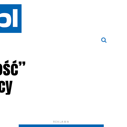
ość”
cy
REKLAMA