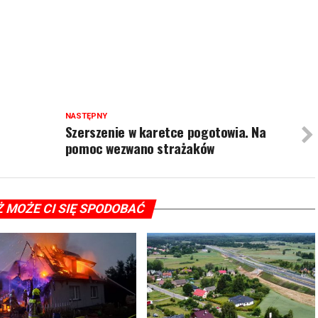
NASTĘPNY
Szerszenie w karetce pogotowia. Na
pomoc wezwano strażaków
Ż MOŻE CI SIĘ SPODOBAĆ