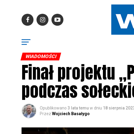
WIADOMOŚCI
Finał projektu „
podczas sołecki
Opublikowano
3 lata temu
w dniu
18 sierpnia 202
Przez
Wojciech Basałygo