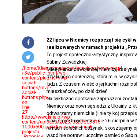
22 lipca w Niemicy rozpoczął się cykl
realizowanych w ramach projektu „Prze
To projekt społeczno-artystyczny, inspir
Sabiny Zawadzkiej.
/home/klient.dhosting.pl/basalygo/wwolinie.pl-
Mieszkanka powojennej Niemicy, zasłynęł
ii3e/public_html/wp-
działalność społeczną, która m.in. w czy
content/plugins/mvp-
social-
ludzi. Z czasem wieść o jej kuchni rozniosł
buttons/mvp-
mieszkańców, po dziś dzień.
social-
buttons.php
Na cykliczne spotkania zaproszeni zosta
on
Niemicy oraz nowi sąsiedzi z Ukrainy, z k
line
27
odtwarzamy niemickie (i nie tylko) przepis
https://wwolinie.pl/wp-
Finał projektu odbędzie się 26 sierpnia w
content/uploads/2023/08/DSC9815-
1000x600.jpg&description=Finał
ramach sołeckich dożynek, skosztujemy 
projektu
wspólnie potraw i uczcimy pamięć o Sabin
„Przepisy