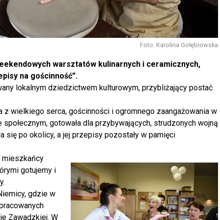
Foto: Karolina Gołębiowska
 weekendowych warsztatów kulinarnych i ceramicznych,
pisy na gościnność”.
owany lokalnym dziedzictwem kulturowym, przybliżający postać
a z wielkiego serca, gościnności i ogromnego zaangażowania w
nie społecznym, gotowała dla przybywających, strudzonych wojną
a się po okolicy, a jej przepisy pozostały w pamięci
li mieszkańcy
tórymi gotujemy i
y.
 Niemicy, gdzie w
opracowanych
ie Zawadzkiej. W