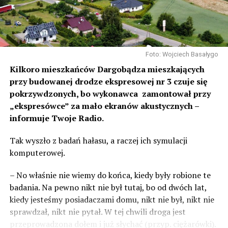
Foto: Wojciech Basałygo
Kilkoro mieszkańców Dargobądza mieszkających
przy budowanej drodze ekspresowej nr 3 czuje się
pokrzywdzonych, bo wykonawca zamontował przy
„ekspresówce” za mało ekranów akustycznych –
informuje Twoje Radio.
Tak wyszło z badań hałasu, a raczej ich symulacji
komputerowej.
– No właśnie nie wiemy do końca, kiedy były robione te
badania. Na pewno nikt nie był tutaj, bo od dwóch lat,
kiedy jesteśmy posiadaczami domu, nikt nie był, nikt nie
sprawdzał, nikt nie pytał. W tej chwili droga jest
przeprowadzona dołem i już słychać (przyp. ciężarówki).