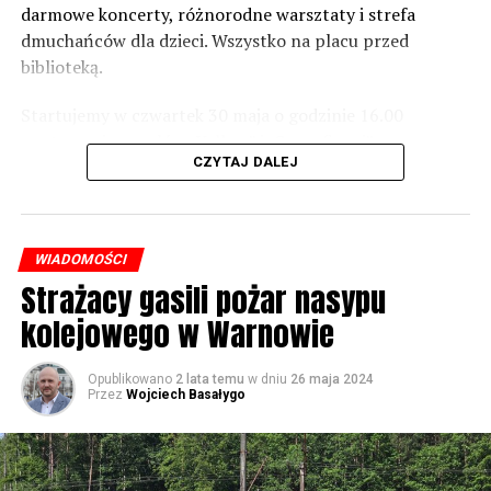
zaznacza.
darmowe koncerty, różnorodne warsztaty i strefa
dmuchańców dla dzieci. Wszystko na placu przed
Foto: Wojciech Basałygo
biblioteką.
Startujemy w czwartek 30 maja o godzinie 16.00
59541 odsłon
występami zespołów „Yellow” i „Specyficzni”.
CZYTAJ DALEJ
WIADOMOŚCI
Strażacy gasili pożar nasypu
kolejowego w Warnowie
Opublikowano
2 lata temu
w dniu
26 maja 2024
Przez
Wojciech Basałygo