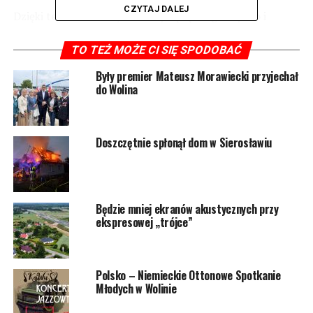
CZYTAJ DALEJ
Dzięki temu dronowi, strażacy będą mogli szybko i
efektywnie działać w trudno dostępnych obszarach,
przyczyniając się do zwiększenia bezpieczeństwa
TO TEŻ MOŻE CI SIĘ SPODOBAĆ
mieszkańców powiatu kamieńskiego.
Były premier Mateusz Morawiecki przyjechał
do Wolina
2065 odsłon
Doszczętnie spłonął dom w Sierosławiu
POWIĄZANE TEMATY:
WOLIN
NASTĘPNY
Na wolińskiej plaży wysypano morski piasek, a to nie
Będzie mniej ekranów akustycznych przy
koniec
ekspresowej „trójce”
NIE PRZEGAP
Samochód zapalił się podczas jazdy
Polsko – Niemieckie Ottonowe Spotkanie
Młodych w Wolinie