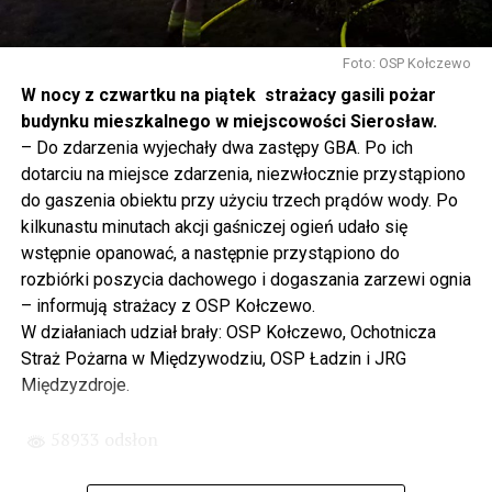
Gdyby nie determinacja rządu Prawa i Sprawiedliwości,
to tunel pod Świną do dzisiaj byłby w sferze
Foto: OSP Kołczewo
projektowania i dyskusji. Ważny tutaj był wkład
W nocy z czwartku na piątek strażacy gasili pożar
samorządu, ale to rząd PiS podjął w tej sprawie
budynku mieszkalnego w miejscowości Sierosław.
najważniejsze decyzje. Powstał dzięki ogromnej
– Do zdarzenia wyjechały dwa zastępy GBA. Po ich
determinacji rządu najpierw Pani Premier Beaty Szydło,
dotarciu na miejsce zdarzenia, niezwłocznie przystąpiono
a następnie Pana Premiera Mateusza Morawieckiego.
do gaszenia obiektu przy użyciu trzech prądów wody. Po
Chciałbym podziękować Panu Premierowi za to jak
kilkunastu minutach akcji gaśniczej ogień udało się
osobiście pilnował powstania tej inwestycji. Cieszymy
wstępnie opanować, a następnie przystąpiono do
się, że turyści również korzystają z tunelu, cieszymy się,
rozbiórki poszycia dachowego i dogaszania zarzewi ognia
że wśród tych 4 milionów samochodów, które
– informują strażacy z OSP Kołczewo.
przejechały już otwartym tunelem w Świnoujściu,
W działaniach udział brały: OSP Kołczewo, Ochotnicza
przyjechało tutaj do nas tak wielu turystów z zagranicy
Straż Pożarna w Międzywodziu, OSP Ładzin i JRG
– powiedział Wiceprezes PiS Joachim Brudziński w
Międzyzdroje.
#Wolin.
58933 odsłon
– Za czasów rządu Prawa i Sprawiedliwości
zainwestowano ogromne pieniądze w modernizację