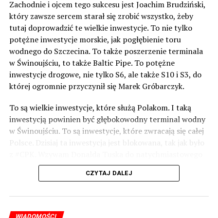
Zachodnie i ojcem tego sukcesu jest Joachim Brudziński,
który zawsze sercem starał się zrobić wszystko, żeby
tutaj doprowadzić te wielkie inwestycje. To nie tylko
potężne inwestycje morskie, jak pogłębienie toru
wodnego do Szczecina. To także poszerzenie terminala
w Świnoujściu, to także Baltic Pipe. To potężne
inwestycje drogowe, nie tylko S6, ale także S10 i S3, do
której ogromnie przyczynił się Marek Gróbarczyk.
To są wielkie inwestycje, które służą Polakom. I taką
inwestycją powinien być głębokowodny terminal wodny
w Świnoujściu. To są inwestycje, które zwracają się całej
Polsce. Dzisiaj ta inwestycja jest blokowana, tak jak było
z #CPK. Wzywam Donalda Tuska do natychmiastowego
odblokowania CPK.
CZYTAJ DALEJ
Warto 9 czerwca postawić na tych, którzy wiedzą jak
wykorzystać wspaniały potencjał Zachodniego Pomorza,
o którym śp. Lech Kaczyński powiedział, że jest naszą
WIADOMOŚCI