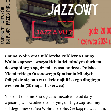
miejscowości od strony Świnoujścia, czyli tam
rozumiemy, że natężenie dźwięku wystarczyło do ich
instalacji, to na tym odcinku generują dokładnie ten sam
poziom dźwięku co tam. Sprawdzałyśmy, że odległość
naszych nieruchomości od drogi jest taka sama, a nawet
w stosunku do niektórych mniejsza niż tych, które są na
początku miejscowości chronione ekranami – mówi
Jolanta Podhajska.
Przedstawiciel GDDKiA mówi, że po roku od oddania
Gmina Wolin oraz Biblioteka Publiczna Gminy
inwestycji będzie przeprowadzona ponowna analiza
Wolin zaprasza wszystkich ludzi młodych duchem
hałasu, jeśli decybeli będzie więcej niż sądzono –
do wspólnego spędzenia czasu podczas Polsko –
wówczas ekrany zostaną zamontowane.
Niemieckiego Ottonowego Spotkania Młodych
Odbędzie się ono w trakcie najbliższego długiego
– Jeżeli wyjdzie na to, że są przekroczone normy, to
weekendu (30 maja -1 czerwca).
wówczas będą podjęte działania w celu realizacji takich
zabezpieczeń. Dopóki nie będzie tych przekroczonych
Nastolatkiem można się czuć niezależnie od daty
norm dopuszczalnego hałasu, no to nie możemy nic
wpisanej w dowodzie osobistym , dlatego zapraszamy
zrobić. Tam są odpowiednie normy – 61 i 56 decybeli –
każdego mieszkańca Wolina i okolic. Czekają na was m.in.