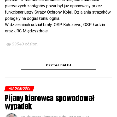
państwa Witkowskich.
pierwszych zastępów pożar był już opanowany przez
funkcjonariuszy Straży Ochrony Kolei. Działania strażaków
Wyjątkowym wydarzeniem będzie koncert w wykonaniu
polegały na dogaszeniu ognia.
Kawuś Music Project, podczas którego wysłuchamy
W działaniach udział brały: OSP Kołczewo, OSP Ładzin
polskich przebojów w jazzowej aranżacji (godz. 20.00
oraz JRG Międzyzdroje.
przed biblioteką). Podczas koncertu zaplanowaliśmy dla
Państwa poczęstunek.
59540 odsłon
Projekt Polsko – Niemieckie Ottonowe Spotkanie
Młodych sfinansowany został z Funduszu Małych
Projektów Interreg VI A – Kultura i zrównoważona
CZYTAJ DALEJ
turystyka.
Partnerzy projektu: Gmina Wolin, Miasto Prenzlau
(Niemcy), Biblioteka Publiczna Gminy Wolin, Parafia
WIADOMOŚCI
Rzymskokatolicka w Wolinie
Pijany kierowca spowodował
wypadek
59541 odsłon
Opublikowano
2 lata temu
w dniu
22 maja 2024