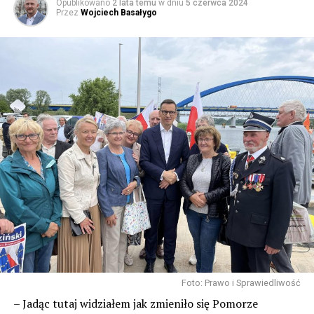
Opublikowano
2 lata temu
w dniu
5 czerwca 2024
Przez
Wojciech Basałygo
Foto: Prawo i Sprawiedliwość
– Jadąc tutaj widziałem jak zmieniło się Pomorze