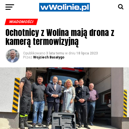
WIADOMOŚCI
Ochotnicy z Wolina mają drona z
kamerą termowizyjną
Opublikowano
3 lata temu
w dniu
18 lipca 2023
Przez
Wojciech Basałygo