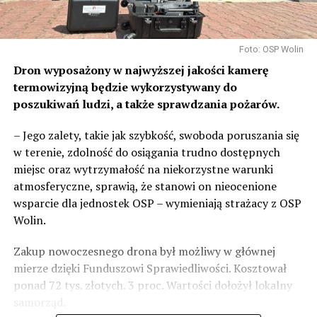
Foto: OSP Wolin
Dron wyposażony w najwyższej jakości kamerę
termowizyjną będzie wykorzystywany do
poszukiwań ludzi, a także sprawdzania pożarów.
– Jego zalety, takie jak szybkość, swoboda poruszania się
w terenie, zdolność do osiągania trudno dostępnych
miejsc oraz wytrzymałość na niekorzystne warunki
atmosferyczne, sprawią, że stanowi on nieocenione
wsparcie dla jednostek OSP – wymieniają strażacy z OSP
Wolin.
Zakup nowoczesnego drona był możliwy w głównej
mierze dzięki Funduszowi Sprawiedliwości. Kosztował
ponad 72 tys. złotych. 3 proc. Wartości dołożył lokalny
samorząd.