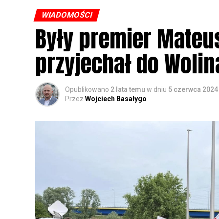
WIADOMOŚCI
Były premier Mateu
przyjechał do Wolin
Opublikowano
2 lata temu
w dniu
5 czerwca 2024
Przez
Wojciech Basałygo