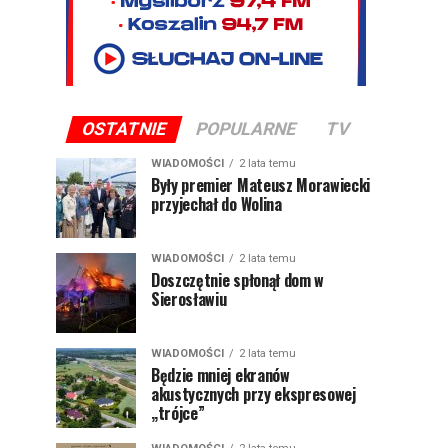
OSTATNIE
POPULARNE
TV
WIADOMOŚCI
2 lata temu
Były premier Mateusz Morawiecki
przyjechał do Wolina
WIADOMOŚCI
2 lata temu
Doszczętnie spłonął dom w
Sierosławiu
WIADOMOŚCI
2 lata temu
Będzie mniej ekranów
akustycznych przy ekspresowej
„trójce”