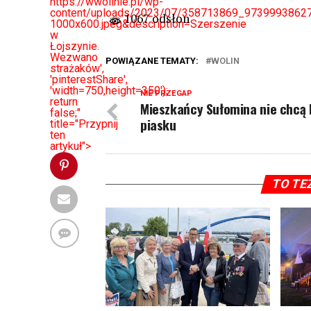
https://wwolinie.pl/wp-
content/uploads/2023/07/358713869_973999386
1067 odsłon
1000x600.jpeg&description=Szerszenie
w
Łojszynie.
Wezwano
POWIĄZANE TEMATY:
WOLIN
strażaków',
'pinterestShare',
'width=750,height=350');
NIE PRZEGAP
return
Mieszkańcy Sułomina nie chcą 
false;"
piasku
title="Przypnij
ten
artykuł">
TO TE