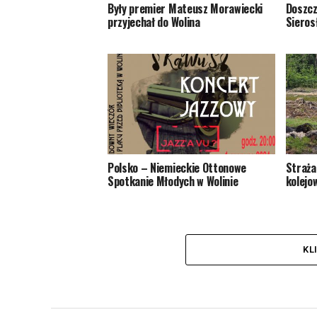
Były premier Mateusz Morawiecki
Doszcz
przyjechał do Wolina
Sieros
Polsko – Niemieckie Ottonowe
Straża
Spotkanie Młodych w Wolinie
kolejo
KL