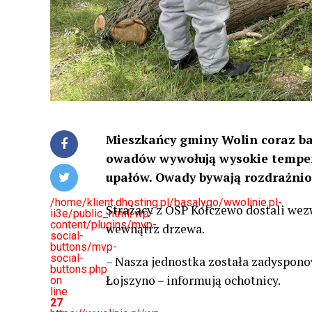
Mieszkańcy gminy Wolin coraz bar
owadów wywołują wysokie tempera
upałów. Owady bywają rozdrażnion
/home/klient.dhosting.pl/basalygo/wwolinie.pl-
Strażacy z OSP Kołczewo dostali we
ii3e/public_html/wp-
content/plugins/mvp-
wewnątrz drzewa.
social-
buttons/mvp-
social-
– Nasza jednostka została zadyspono
buttons.php
Łojszyno – informują ochotnicy.
on
line
27