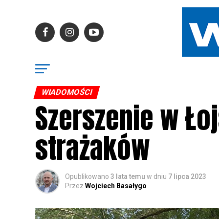
WIADOMOŚCI
Szerszenie w Ło
strażaków
Opublikowano
3 lata temu
w dniu
7 lipca 2023
Przez
Wojciech Basałygo