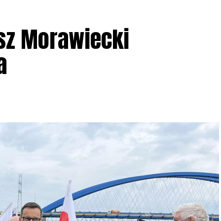
sz Morawiecki
a