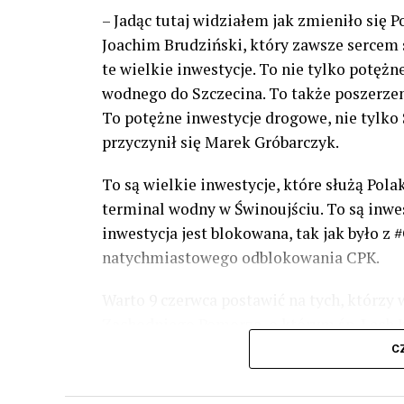
– Jadąc tutaj widziałem jak zmieniło się 
Joachim Brudziński, który zawsze sercem s
te wielkie inwestycje. To nie tylko potężn
wodnego do Szczecina. To także poszerzeni
To potężne inwestycje drogowe, nie tylko S
przyczynił się Marek Gróbarczyk.
To są wielkie inwestycje, które służą Pol
terminal wodny w Świnoujściu. To są inwesty
inwestycja jest blokowana, tak jak było 
natychmiastowego odblokowania CPK.
Warto 9 czerwca postawić na tych, którzy 
Zachodniego Pomorza, o którym śp. Lech Ka
Warto zagłosować na kandydatów PiS 9 cze
C
dyskusje, które mają ogromny wpływ na P
Joachim Brudziński. Gorąco proszę o oddan