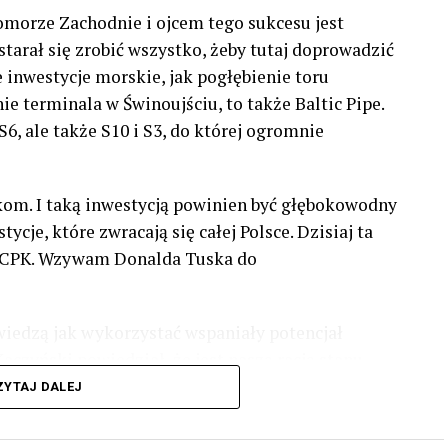
Pomorze Zachodnie i ojcem tego sukcesu jest
tarał się zrobić wszystko, żeby tutaj doprowadzić
e inwestycje morskie, jak pogłębienie toru
e terminala w Świnoujściu, to także Baltic Pipe.
6, ale także S10 i S3, do której ogromnie
akom. I taką inwestycją powinien być głębokowodny
cje, które zwracają się całej Polsce. Dzisiaj ta
z #CPK. Wzywam Donalda Tuska do
wiedzą jak wykorzystać wspaniały potencjał
czyński powiedział, że jest naszą racją stanu.
rwca, bo w Europarlamencie będą toczyły się
ZYTAJ DALEJ
olskę. Naszą listę na Zachodnim Pomorzu otwiera
ie głosu na listę PiS – powiedział Wiceprezes PiS