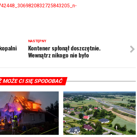
2742448_3069820832725843205_n-
NASTĘPNY
kopalni
Kontener spłonął doszczętnie.
Wewnątrz nikogo nie było
Ż MOŻE CI SIĘ SPODOBAĆ