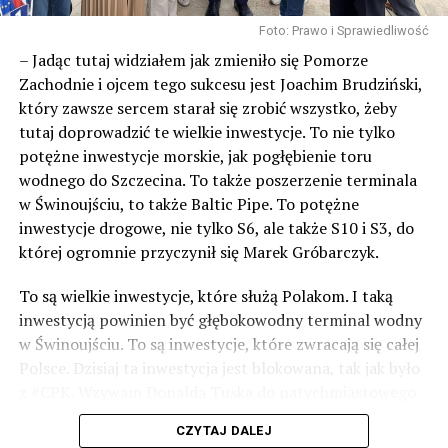
Foto: Prawo i Sprawiedliwość
– Jadąc tutaj widziałem jak zmieniło się Pomorze
Zachodnie i ojcem tego sukcesu jest Joachim Brudziński,
który zawsze sercem starał się zrobić wszystko, żeby
tutaj doprowadzić te wielkie inwestycje. To nie tylko
potężne inwestycje morskie, jak pogłębienie toru
wodnego do Szczecina. To także poszerzenie terminala
w Świnoujściu, to także Baltic Pipe. To potężne
inwestycje drogowe, nie tylko S6, ale także S10 i S3, do
której ogromnie przyczynił się Marek Gróbarczyk.
To są wielkie inwestycje, które służą Polakom. I taką
inwestycją powinien być głębokowodny terminal wodny
w Świnoujściu. To są inwestycje, które zwracają się całej
Polsce. Dzisiaj ta inwestycja jest blokowana, tak jak było
z #CPK. Wzywam Donalda Tuska do natychmiastowego
odblokowania CPK.
CZYTAJ DALEJ