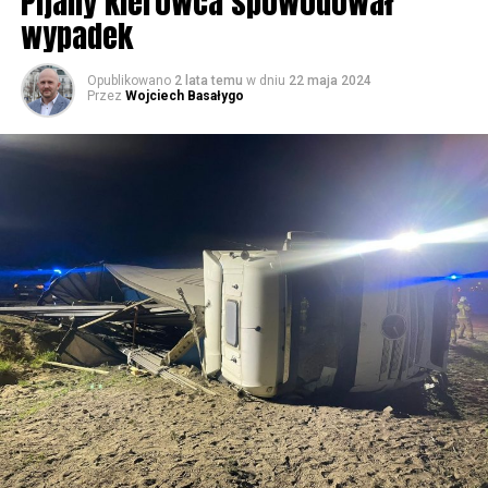
Pijany kierowca spowodował
wypadek
59481 odsłon
Opublikowano
2 lata temu
w dniu
22 maja 2024
Przez
Wojciech Basałygo