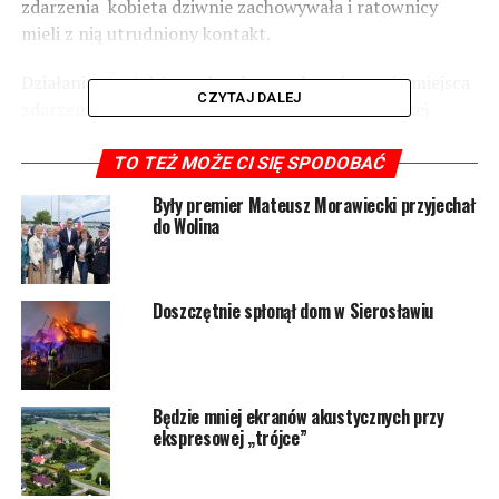
zdarzenia
kobieta dziwnie zachowywała i ratownicy
mieli z nią utrudniony kontakt.
Działania strażaków polegały na zabezpieczeniu miejsca
CZYTAJ DALEJ
zdarzenia oraz udzieleniu kwalifikowanej pierwszej
pomocy.
TO TEŻ MOŻE CI SIĘ SPODOBAĆ
Kobieta została przetransportowana przez ratowników
Były premier Mateusz Morawiecki przyjechał
medycznych do szpitala.
do Wolina
3443 odsłon
Doszczętnie spłonął dom w Sierosławiu
POWIĄZANE TEMATY:
WOLIN
NASTĘPNY
Będzie mniej ekranów akustycznych przy
Wjechał samochodem w drzewo. Nic mu się nie stało
ekspresowej „trójce”
NIE PRZEGAP
Budowa jednego z najnowocześniejszych tuneli na