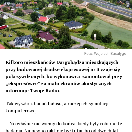
Foto: Wojciech Basałygo
Kilkoro mieszkańców Dargobądza mieszkających
przy budowanej drodze ekspresowej nr 3 czuje się
pokrzywdzonych, bo wykonawca zamontował przy
„ekspresówce” za mało ekranów akustycznych –
informuje Twoje Radio.
Tak wyszło z badań hałasu, a raczej ich symulacji
komputerowej.
– No właśnie nie wiemy do końca, kiedy były robione te
badania. Na pewno nikt nie był tutaj, bo od dwóch lat,