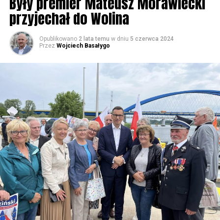
Były premier Mateusz Morawiecki
przyjechał do Wolina
Opublikowano
2 lata temu
w dniu
5 czerwca 2024
Przez
Wojciech Basałygo