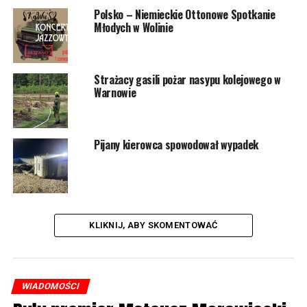
świecie dobiega końca. Połączy wyspę Wolin z Uznamem
Polsko – Niemieckie Ottonowe Spotkanie
Młodych w Wolinie
Strażacy gasili pożar nasypu kolejowego w
Warnowie
Pijany kierowca spowodował wypadek
KLIKNIJ, ABY SKOMENTOWAĆ
WIADOMOŚCI