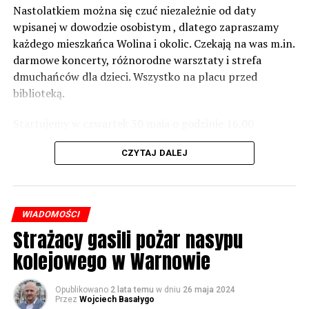
zabezpieczeń. Dopóki nie będzie tych przekroczonych
Nastolatkiem można się czuć niezależnie od daty
norm dopuszczalnego hałasu, no to nie możemy nic
wpisanej w dowodzie osobistym , dlatego zapraszamy
zrobić. Tam są odpowiednie normy – 61 i 56 decybeli –
każdego mieszkańca Wolina i okolic. Czekają na was m.in.
zaznacza.
darmowe koncerty, różnorodne warsztaty i strefa
dmuchańców dla dzieci. Wszystko na placu przed
Foto: Wojciech Basałygo
biblioteką.
Startujemy w czwartek 30 maja o godzinie 16.00
59481 odsłon
występami zespołów „Yellow” i „Specyficzni”.
CZYTAJ DALEJ
WIADOMOŚCI
Strażacy gasili pożar nasypu
kolejowego w Warnowie
Opublikowano
2 lata temu
w dniu
26 maja 2024
Przez
Wojciech Basałygo