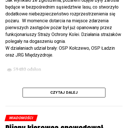
Jak wynikało ze zgłoszenia, pożarem objęte były zarośla
Wikingów lub zwiedzając miasto z przewodnikiem (start
będące w bezpośrednim sąsiedztwie lasu, co stworzyło
spod biblioteki). O godzinie 19.00 w kolegiacie
dodatkowe niebezpieczeństwo rozprzestrzenienia się
wysłuchamy organowego koncertu w wykonaniu
pożaru. W momencie dotarcia na miejsce zdarzenia
państwa Witkowskich.
pierwszych zastępów pożar był już opanowany przez
funkcjonariuszy Straży Ochrony Kolei. Działania strażaków
Wyjątkowym wydarzeniem będzie koncert w wykonaniu
polegały na dogaszeniu ognia.
Kawuś Music Project, podczas którego wysłuchamy
W działaniach udział brały: OSP Kołczewo, OSP Ładzin
polskich przebojów w jazzowej aranżacji (godz. 20.00
oraz JRG Międzyzdroje.
przed biblioteką). Podczas koncertu zaplanowaliśmy dla
Państwa poczęstunek.
59480 odsłon
Projekt Polsko – Niemieckie Ottonowe Spotkanie
Młodych sfinansowany został z Funduszu Małych
Projektów Interreg VI A – Kultura i zrównoważona
CZYTAJ DALEJ
turystyka.
Partnerzy projektu: Gmina Wolin, Miasto Prenzlau
(Niemcy), Biblioteka Publiczna Gminy Wolin, Parafia
WIADOMOŚCI
Rzymskokatolicka w Wolinie