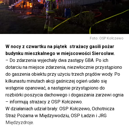
tak to traktujemy. Jesteśmy dzisiaj w Wolinie. Często to
mówię, tutaj, na wyspie Wolin, na wyspie Uznam, Polska
się tutaj nie kończy, Polska się tutaj zaczyna.
Gdyby nie determinacja rządu Prawa i Sprawiedliwości,
to tunel pod Świną do dzisiaj byłby w sferze
Foto: OSP Kołczewo
projektowania i dyskusji. Ważny tutaj był wkład
W nocy z czwartku na piątek strażacy gasili pożar
samorządu, ale to rząd PiS podjął w tej sprawie
budynku mieszkalnego w miejscowości Sierosław.
najważniejsze decyzje. Powstał dzięki ogromnej
– Do zdarzenia wyjechały dwa zastępy GBA. Po ich
determinacji rządu najpierw Pani Premier Beaty Szydło,
dotarciu na miejsce zdarzenia, niezwłocznie przystąpiono
a następnie Pana Premiera Mateusza Morawieckiego.
do gaszenia obiektu przy użyciu trzech prądów wody. Po
Chciałbym podziękować Panu Premierowi za to jak
kilkunastu minutach akcji gaśniczej ogień udało się
osobiście pilnował powstania tej inwestycji. Cieszymy
wstępnie opanować, a następnie przystąpiono do
się, że turyści również korzystają z tunelu, cieszymy się,
rozbiórki poszycia dachowego i dogaszania zarzewi ognia
że wśród tych 4 milionów samochodów, które
– informują strażacy z OSP Kołczewo.
przejechały już otwartym tunelem w Świnoujściu,
W działaniach udział brały: OSP Kołczewo, Ochotnicza
przyjechało tutaj do nas tak wielu turystów z zagranicy
Straż Pożarna w Międzywodziu, OSP Ładzin i JRG
– powiedział Wiceprezes PiS Joachim Brudziński w
Międzyzdroje.
#Wolin.