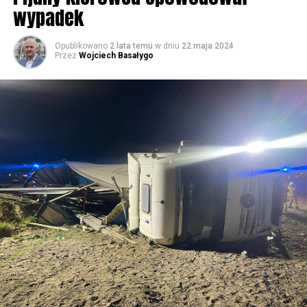
wypadek
59660 odsłon
Opublikowano
2 lata temu
w dniu
22 maja 2024
Przez
Wojciech Basałygo