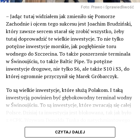
Foto: Prawo i Sprawiedliwość
– Jadąc tutaj widziałem jak zmieniło się Pomorze
Zachodnie i ojcem tego sukcesu jest Joachim Brudziński,
który zawsze sercem starał się zrobić wszystko, żeby
tutaj doprowadzić te wielkie inwestycje. To nie tylko
potężne inwestycje morskie, jak pogłębienie toru
wodnego do Szczecina. To także poszerzenie terminala
w Świnoujściu, to także Baltic Pipe. To potężne
inwestycje drogowe, nie tylko S6, ale także S10 i S3, do
której ogromnie przyczynił się Marek Gróbarczyk.
To są wielkie inwestycje, które służą Polakom. I taką
inwestycją powinien być głębokowodny terminal wodny
w Świnoujściu. To są inwestycje, które zwracają się całej
Polsce. Dzisiaj ta inwestycja jest blokowana, tak jak było
z #CPK. Wzywam Donalda Tuska do natychmiastowego
odblokowania CPK.
CZYTAJ DALEJ