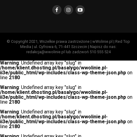
© Copyright 2021, Wszelkie prawa zastrzeżone | wWolinie.pl | Red Top
Media | ul. Cyfrowa 6, 71-441 Szczecin | Napisz do nas:
redakcja@wwolinie.pl lub zadzwoń 510 555 524
Warning
: Undefined array key "slug" in
/home/klient.dhosting.pl/basalygo/wwolinie.pl-
ii3e/public_html/wp-includes/class-wp-theme-json.php
on
line
2180
Warning
: Undefined array key "slug" in
/home/klient.dhosting.pl/basalygo/wwolinie.pl-
ii3e/public_html/wp-includes/class-wp-theme-json.php
on
line
2180
Warning
: Undefined array key "slug" in
/home/klient.dhosting.pl/basalygo/wwolinie.pl-
ii3e/public_html/wp-includes/class-wp-theme-json.php
on
line
2180
Warning
: Undefined array key "slug" in