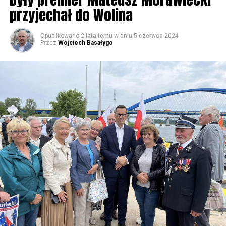
przyjechał do Wolina
Opublikowano
2 lata temu
w dniu
5 czerwca 2024
Przez
Wojciech Basałygo