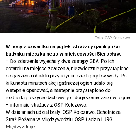
tak to traktujemy. Jesteśmy dzisiaj w Wolinie. Często to
mówię, tutaj, na wyspie Wolin, na wyspie Uznam, Polska
się tutaj nie kończy, Polska się tutaj zaczyna.
Gdyby nie determinacja rządu Prawa i Sprawiedliwości,
to tunel pod Świną do dzisiaj byłby w sferze
Foto: OSP Kołczewo
projektowania i dyskusji. Ważny tutaj był wkład
W nocy z czwartku na piątek strażacy gasili pożar
samorządu, ale to rząd PiS podjął w tej sprawie
budynku mieszkalnego w miejscowości Sierosław.
najważniejsze decyzje. Powstał dzięki ogromnej
– Do zdarzenia wyjechały dwa zastępy GBA. Po ich
determinacji rządu najpierw Pani Premier Beaty Szydło,
dotarciu na miejsce zdarzenia, niezwłocznie przystąpiono
a następnie Pana Premiera Mateusza Morawieckiego.
do gaszenia obiektu przy użyciu trzech prądów wody. Po
Chciałbym podziękować Panu Premierowi za to jak
kilkunastu minutach akcji gaśniczej ogień udało się
osobiście pilnował powstania tej inwestycji. Cieszymy
wstępnie opanować, a następnie przystąpiono do
się, że turyści również korzystają z tunelu, cieszymy się,
rozbiórki poszycia dachowego i dogaszania zarzewi ognia
że wśród tych 4 milionów samochodów, które
– informują strażacy z OSP Kołczewo.
przejechały już otwartym tunelem w Świnoujściu,
W działaniach udział brały: OSP Kołczewo, Ochotnicza
przyjechało tutaj do nas tak wielu turystów z zagranicy
Straż Pożarna w Międzywodziu, OSP Ładzin i JRG
– powiedział Wiceprezes PiS Joachim Brudziński w
Międzyzdroje.
#Wolin.