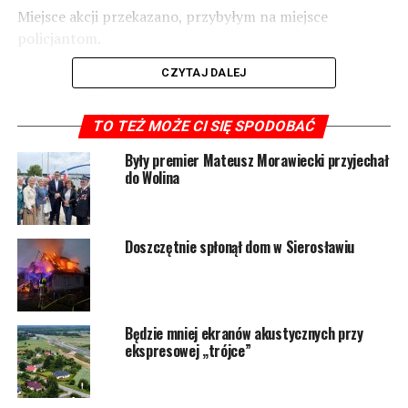
Miejsce akcji przekazano, przybyłym na miejsce
policjantom.
CZYTAJ DALEJ
3486 odsłon
TO TEŻ MOŻE CI SIĘ SPODOBAĆ
POWIĄZANE TEMATY:
WOLIN
Były premier Mateusz Morawiecki przyjechał
do Wolina
NASTĘPNY
Budowa jednego z najnowocześniejszych tuneli na
świecie dobiega końca. Połączy wyspę Wolin z Uznamem
Doszczętnie spłonął dom w Sierosławiu
NIE PRZEGAP
Trzy dni Archidiecezjalnych Dni Młodych w Wolinie
Będzie mniej ekranów akustycznych przy
ekspresowej „trójce”