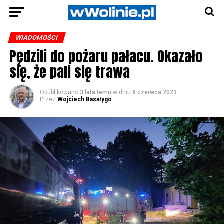
WIADOMOŚCI
Pędzili do pożaru pałacu. Okazało
się, że pali się trawa
Opublikowano
3 lata temu
w dniu
8 czerwca 2023
Przez
Wojciech Basałygo