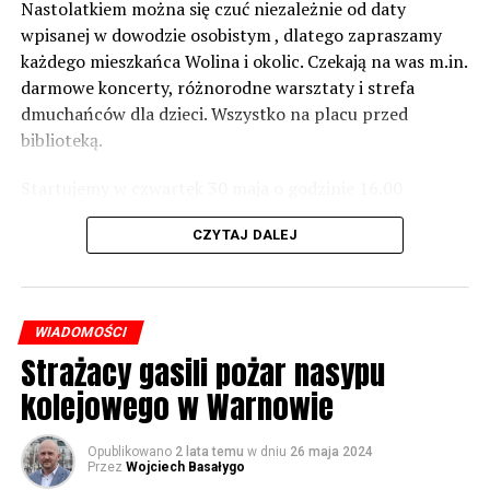
zabezpieczeń. Dopóki nie będzie tych przekroczonych
Nastolatkiem można się czuć niezależnie od daty
norm dopuszczalnego hałasu, no to nie możemy nic
wpisanej w dowodzie osobistym , dlatego zapraszamy
zrobić. Tam są odpowiednie normy – 61 i 56 decybeli –
każdego mieszkańca Wolina i okolic. Czekają na was m.in.
zaznacza.
darmowe koncerty, różnorodne warsztaty i strefa
dmuchańców dla dzieci. Wszystko na placu przed
Foto: Wojciech Basałygo
biblioteką.
Startujemy w czwartek 30 maja o godzinie 16.00
59660 odsłon
występami zespołów „Yellow” i „Specyficzni”.
CZYTAJ DALEJ
WIADOMOŚCI
Strażacy gasili pożar nasypu
kolejowego w Warnowie
Opublikowano
2 lata temu
w dniu
26 maja 2024
Przez
Wojciech Basałygo