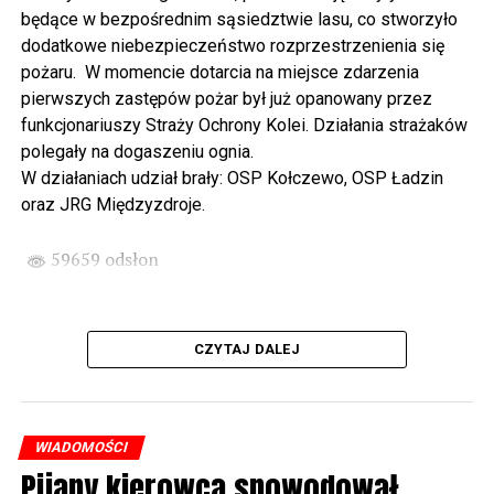
Wikingów lub zwiedzając miasto z przewodnikiem (start
będące w bezpośrednim sąsiedztwie lasu, co stworzyło
spod biblioteki). O godzinie 19.00 w kolegiacie
dodatkowe niebezpieczeństwo rozprzestrzenienia się
wysłuchamy organowego koncertu w wykonaniu
pożaru. W momencie dotarcia na miejsce zdarzenia
państwa Witkowskich.
pierwszych zastępów pożar był już opanowany przez
funkcjonariuszy Straży Ochrony Kolei. Działania strażaków
Wyjątkowym wydarzeniem będzie koncert w wykonaniu
polegały na dogaszeniu ognia.
Kawuś Music Project, podczas którego wysłuchamy
W działaniach udział brały: OSP Kołczewo, OSP Ładzin
polskich przebojów w jazzowej aranżacji (godz. 20.00
oraz JRG Międzyzdroje.
przed biblioteką). Podczas koncertu zaplanowaliśmy dla
Państwa poczęstunek.
59659 odsłon
Projekt Polsko – Niemieckie Ottonowe Spotkanie
Młodych sfinansowany został z Funduszu Małych
Projektów Interreg VI A – Kultura i zrównoważona
CZYTAJ DALEJ
turystyka.
Partnerzy projektu: Gmina Wolin, Miasto Prenzlau
(Niemcy), Biblioteka Publiczna Gminy Wolin, Parafia
WIADOMOŚCI
Rzymskokatolicka w Wolinie
Pijany kierowca spowodował