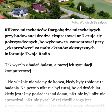
Foto: Wojciech Basałygo
Kilkoro mieszkańców Dargobądza mieszkających
przy budowanej drodze ekspresowej nr 3 czuje się
pokrzywdzonych, bo wykonawca zamontował przy
„ekspresówce” za mało ekranów akustycznych –
informuje Twoje Radio.
Tak wyszło z badań hałasu, a raczej ich symulacji
komputerowej.
– No właśnie nie wiemy do końca, kiedy były robione te
badania. Na pewno nikt nie był tutaj, bo od dwóch lat,
kiedy jesteśmy posiadaczami domu, nikt nie był, nikt nie
sprawdzał, nikt nie pytał. W tej chwili droga jest
przeprowadzona dołem i już słychać (przyp. ciężarówki).
Za moment auta będą jechały podwyższoną drogą i to