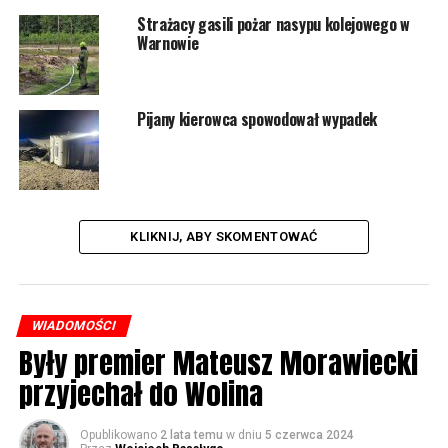
Strażacy gasili pożar nasypu kolejowego w
Warnowie
Pijany kierowca spowodował wypadek
KLIKNIJ, ABY SKOMENTOWAĆ
WIADOMOŚCI
Były premier Mateusz Morawiecki
przyjechał do Wolina
Opublikowano
2 lata temu
w dniu
5 czerwca 2024