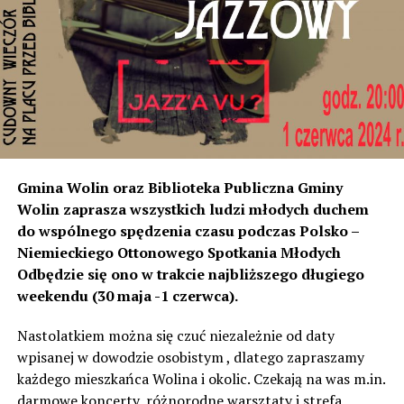
rozumiemy, że natężenie dźwięku wystarczyło do ich
instalacji, to na tym odcinku generują dokładnie ten sam
poziom dźwięku co tam. Sprawdzałyśmy, że odległość
naszych nieruchomości od drogi jest taka sama, a nawet
w stosunku do niektórych mniejsza niż tych, które są na
początku miejscowości chronione ekranami – mówi
Jolanta Podhajska.
Przedstawiciel GDDKiA mówi, że po roku od oddania
Gmina Wolin oraz Biblioteka Publiczna Gminy
inwestycji będzie przeprowadzona ponowna analiza
Wolin zaprasza wszystkich ludzi młodych duchem
hałasu, jeśli decybeli będzie więcej niż sądzono –
do wspólnego spędzenia czasu podczas Polsko –
wówczas ekrany zostaną zamontowane.
Niemieckiego Ottonowego Spotkania Młodych
Odbędzie się ono w trakcie najbliższego długiego
– Jeżeli wyjdzie na to, że są przekroczone normy, to
weekendu (30 maja -1 czerwca).
wówczas będą podjęte działania w celu realizacji takich
zabezpieczeń. Dopóki nie będzie tych przekroczonych
Nastolatkiem można się czuć niezależnie od daty
norm dopuszczalnego hałasu, no to nie możemy nic
wpisanej w dowodzie osobistym , dlatego zapraszamy
zrobić. Tam są odpowiednie normy – 61 i 56 decybeli –
każdego mieszkańca Wolina i okolic. Czekają na was m.in.
zaznacza.
darmowe koncerty, różnorodne warsztaty i strefa