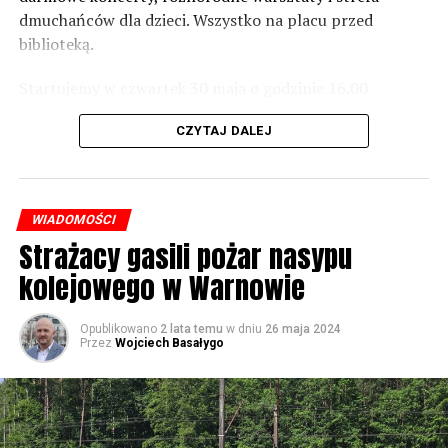
dmuchańców dla dzieci. Wszystko na placu przed
Foto: Wojciech Basałygo
biblioteką.
Startujemy w czwartek 30 maja o godzinie 16.00
59786 odsłon
występami zespołów „Yellow” i „Specyficzni”.
CZYTAJ DALEJ
WIADOMOŚCI
Strażacy gasili pożar nasypu
kolejowego w Warnowie
Opublikowano
2 lata temu
w dniu
26 maja 2024
Przez
Wojciech Basałygo