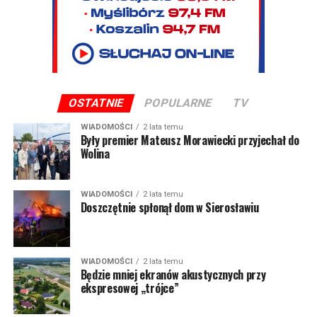
OSTATNIE
POPULARNE
TV
WIADOMOŚCI
2 lata temu
Były premier Mateusz Morawiecki przyjechał do
Wolina
WIADOMOŚCI
2 lata temu
Doszczętnie spłonął dom w Sierosławiu
WIADOMOŚCI
2 lata temu
Będzie mniej ekranów akustycznych przy
ekspresowej „trójce”