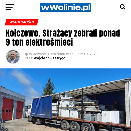
WIADOMOŚCI
Kołczewo. Strażacy zebrali ponad
9 ton elektrośmieci
Opublikowano
3 lata temu
w dniu
6 maja 2023
Przez
Wojciech Basałygo