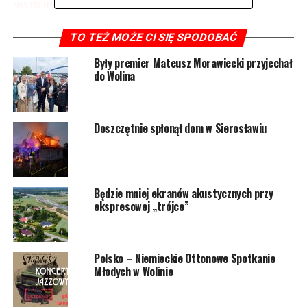
NASTĘPNY
Coraz więcej jednośladów na ulicach. Policja apeluje o
ostrożność
TO TEŻ MOŻE CI SIĘ SPODOBAĆ
NIE PRZEGAP
Były premier Mateusz Morawiecki przyjechał
Woliński Park Narodowy zaprasza na Noc Muzeów
do Wolina
Doszczętnie spłonął dom w Sierosławiu
Będzie mniej ekranów akustycznych przy
ekspresowej „trójce”
Polsko – Niemieckie Ottonowe Spotkanie
Młodych w Wolinie