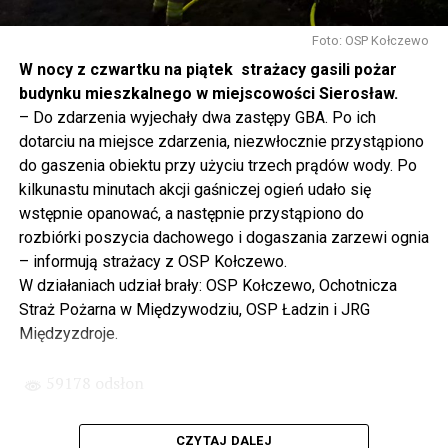
Gdyby nie determinacja rządu Prawa i Sprawiedliwości,
to tunel pod Świną do dzisiaj byłby w sferze
Foto: OSP Kołczewo
projektowania i dyskusji. Ważny tutaj był wkład
W nocy z czwartku na piątek strażacy gasili pożar
samorządu, ale to rząd PiS podjął w tej sprawie
budynku mieszkalnego w miejscowości Sierosław.
najważniejsze decyzje. Powstał dzięki ogromnej
– Do zdarzenia wyjechały dwa zastępy GBA. Po ich
determinacji rządu najpierw Pani Premier Beaty Szydło,
dotarciu na miejsce zdarzenia, niezwłocznie przystąpiono
a następnie Pana Premiera Mateusza Morawieckiego.
do gaszenia obiektu przy użyciu trzech prądów wody. Po
Chciałbym podziękować Panu Premierowi za to jak
kilkunastu minutach akcji gaśniczej ogień udało się
osobiście pilnował powstania tej inwestycji. Cieszymy
wstępnie opanować, a następnie przystąpiono do
się, że turyści również korzystają z tunelu, cieszymy się,
rozbiórki poszycia dachowego i dogaszania zarzewi ognia
że wśród tych 4 milionów samochodów, które
– informują strażacy z OSP Kołczewo.
przejechały już otwartym tunelem w Świnoujściu,
W działaniach udział brały: OSP Kołczewo, Ochotnicza
przyjechało tutaj do nas tak wielu turystów z zagranicy
Straż Pożarna w Międzywodziu, OSP Ładzin i JRG
– powiedział Wiceprezes PiS Joachim Brudziński w
Międzyzdroje.
#Wolin.
59178 odsłon
– Za czasów rządu Prawa i Sprawiedliwości
zainwestowano ogromne pieniądze w modernizację
CZYTAJ DALEJ
poszczególnych portów, w tym w Szczecinie, w