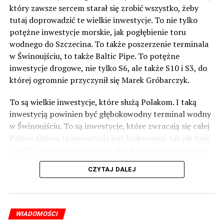
który zawsze sercem starał się zrobić wszystko, żeby
tutaj doprowadzić te wielkie inwestycje. To nie tylko
potężne inwestycje morskie, jak pogłębienie toru
wodnego do Szczecina. To także poszerzenie terminala
w Świnoujściu, to także Baltic Pipe. To potężne
inwestycje drogowe, nie tylko S6, ale także S10 i S3, do
której ogromnie przyczynił się Marek Gróbarczyk.
To są wielkie inwestycje, które służą Polakom. I taką
inwestycją powinien być głębokowodny terminal wodny
w Świnoujściu. To są inwestycje, które zwracają się całej
Polsce. Dzisiaj ta inwestycja jest blokowana, tak jak było
z #CPK. Wzywam Donalda Tuska do natychmiastowego
odblokowania CPK.
CZYTAJ DALEJ
Warto 9 czerwca postawić na tych, którzy wiedzą jak
wykorzystać wspaniały potencjał Zachodniego Pomorza,
o którym śp. Lech Kaczyński powiedział, że jest naszą
WIADOMOŚCI
racją stanu. Warto zagłosować na kandydatów PiS 9