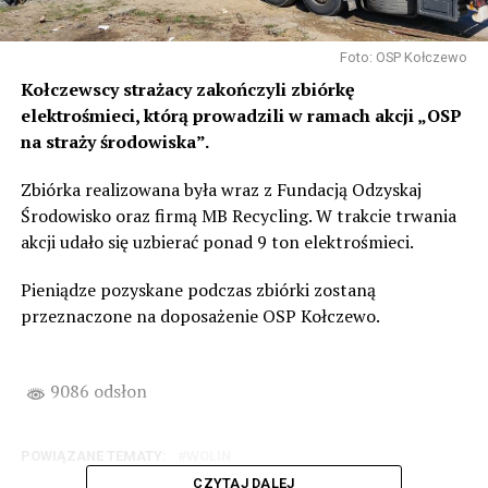
Foto: OSP Kołczewo
Kołczewscy strażacy zakończyli zbiórkę
elektrośmieci, którą prowadzili w ramach akcji „OSP
na straży środowiska”.
Zbiórka realizowana była wraz z Fundacją Odzyskaj
Środowisko oraz firmą MB Recycling. W trakcie trwania
akcji udało się uzbierać ponad 9 ton elektrośmieci.
Pieniądze pozyskane podczas zbiórki zostaną
przeznaczone na doposażenie OSP Kołczewo.
9086 odsłon
POWIĄZANE TEMATY:
WOLIN
CZYTAJ DALEJ