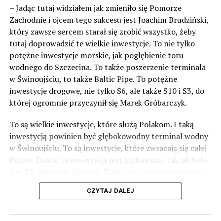
– Jadąc tutaj widziałem jak zmieniło się Pomorze
Zachodnie i ojcem tego sukcesu jest Joachim Brudziński,
który zawsze sercem starał się zrobić wszystko, żeby
tutaj doprowadzić te wielkie inwestycje. To nie tylko
potężne inwestycje morskie, jak pogłębienie toru
wodnego do Szczecina. To także poszerzenie terminala
w Świnoujściu, to także Baltic Pipe. To potężne
inwestycje drogowe, nie tylko S6, ale także S10 i S3, do
której ogromnie przyczynił się Marek Gróbarczyk.
To są wielkie inwestycje, które służą Polakom. I taką
inwestycją powinien być głębokowodny terminal wodny
w Świnoujściu. To są inwestycje, które zwracają się całej
Polsce. Dzisiaj ta inwestycja jest blokowana, tak jak było
z #CPK. Wzywam Donalda Tuska do natychmiastowego
odblokowania CPK.
CZYTAJ DALEJ
Warto 9 czerwca postawić na tych, którzy wiedzą jak
wykorzystać wspaniały potencjał Zachodniego Pomorza,