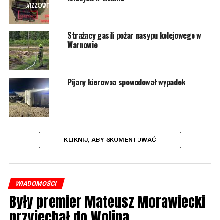
NASTĘPNY
Seniorzy z Dargobądza spotkali się przy wspólnym
Strażacy gasili pożar nasypu kolejowego w
posiłku
Warnowie
NIE PRZEGAP
Noga z gazu na budowanych odcinkach ekspresowej
„trójki”
Pijany kierowca spowodował wypadek
KLIKNIJ, ABY SKOMENTOWAĆ
WIADOMOŚCI
Były premier Mateusz Morawiecki
przyjechał do Wolina