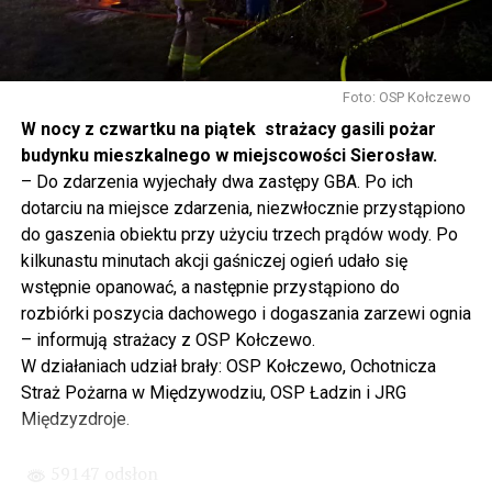
się tutaj nie kończy, Polska się tutaj zaczyna.
Gdyby nie determinacja rządu Prawa i Sprawiedliwości,
to tunel pod Świną do dzisiaj byłby w sferze
Foto: OSP Kołczewo
projektowania i dyskusji. Ważny tutaj był wkład
W nocy z czwartku na piątek strażacy gasili pożar
samorządu, ale to rząd PiS podjął w tej sprawie
budynku mieszkalnego w miejscowości Sierosław.
najważniejsze decyzje. Powstał dzięki ogromnej
– Do zdarzenia wyjechały dwa zastępy GBA. Po ich
determinacji rządu najpierw Pani Premier Beaty Szydło,
dotarciu na miejsce zdarzenia, niezwłocznie przystąpiono
a następnie Pana Premiera Mateusza Morawieckiego.
do gaszenia obiektu przy użyciu trzech prądów wody. Po
Chciałbym podziękować Panu Premierowi za to jak
kilkunastu minutach akcji gaśniczej ogień udało się
osobiście pilnował powstania tej inwestycji. Cieszymy
wstępnie opanować, a następnie przystąpiono do
się, że turyści również korzystają z tunelu, cieszymy się,
rozbiórki poszycia dachowego i dogaszania zarzewi ognia
że wśród tych 4 milionów samochodów, które
– informują strażacy z OSP Kołczewo.
przejechały już otwartym tunelem w Świnoujściu,
W działaniach udział brały: OSP Kołczewo, Ochotnicza
przyjechało tutaj do nas tak wielu turystów z zagranicy
Straż Pożarna w Międzywodziu, OSP Ładzin i JRG
– powiedział Wiceprezes PiS Joachim Brudziński w
Międzyzdroje.
#Wolin.
59147 odsłon
– Za czasów rządu Prawa i Sprawiedliwości