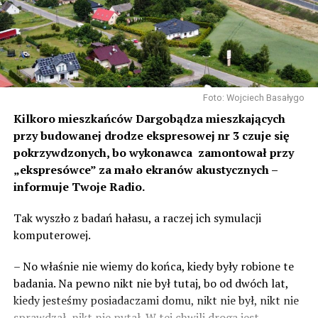
Foto: Wojciech Basałygo
Kilkoro mieszkańców Dargobądza mieszkających
przy budowanej drodze ekspresowej nr 3 czuje się
pokrzywdzonych, bo wykonawca zamontował przy
„ekspresówce” za mało ekranów akustycznych –
informuje Twoje Radio.
Tak wyszło z badań hałasu, a raczej ich symulacji
komputerowej.
– No właśnie nie wiemy do końca, kiedy były robione te
badania. Na pewno nikt nie był tutaj, bo od dwóch lat,
kiedy jesteśmy posiadaczami domu, nikt nie był, nikt nie
sprawdzał, nikt nie pytał. W tej chwili droga jest