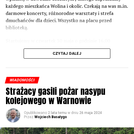
zrobić. Tam są odpowiednie normy – 61 i 56 decybeli –
każdego mieszkańca Wolina i okolic. Czekają na was m.in.
zaznacza.
darmowe koncerty, różnorodne warsztaty i strefa
dmuchańców dla dzieci. Wszystko na placu przed
Foto: Wojciech Basałygo
biblioteką.
Startujemy w czwartek 30 maja o godzinie 16.00
59755 odsłon
występami zespołów „Yellow” i „Specyficzni”.
CZYTAJ DALEJ
WIADOMOŚCI
Strażacy gasili pożar nasypu
kolejowego w Warnowie
Opublikowano
2 lata temu
w dniu
26 maja 2024
Przez
Wojciech Basałygo