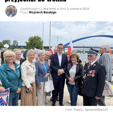
Opublikowano
2 lata temu
w dniu
5 czerwca 2024
Przez
Wojciech Basałygo
Foto: Prawo i Sprawiedliwość