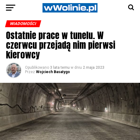
WIADOMOŚCI
Ostatnie prace w tunelu. W
czerwcu przejadą nim pierwsi
kierowcy
Opublikowano
3 lata temu
w dniu
2 maja 2023
Przez
Wojciech Basałygo