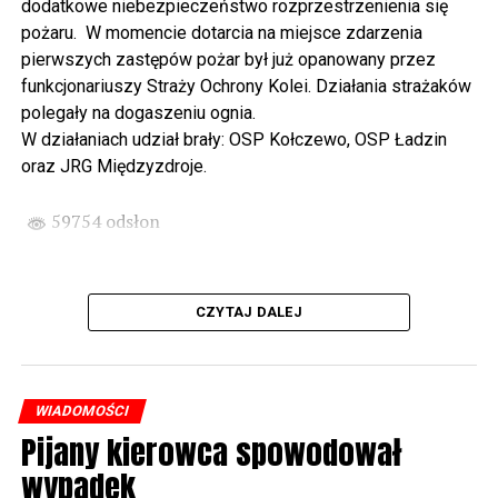
dodatkowe niebezpieczeństwo rozprzestrzenienia się
wysłuchamy organowego koncertu w wykonaniu
pożaru. W momencie dotarcia na miejsce zdarzenia
państwa Witkowskich.
pierwszych zastępów pożar był już opanowany przez
funkcjonariuszy Straży Ochrony Kolei. Działania strażaków
Wyjątkowym wydarzeniem będzie koncert w wykonaniu
polegały na dogaszeniu ognia.
Kawuś Music Project, podczas którego wysłuchamy
W działaniach udział brały: OSP Kołczewo, OSP Ładzin
polskich przebojów w jazzowej aranżacji (godz. 20.00
oraz JRG Międzyzdroje.
przed biblioteką). Podczas koncertu zaplanowaliśmy dla
Państwa poczęstunek.
59754 odsłon
Projekt Polsko – Niemieckie Ottonowe Spotkanie
Młodych sfinansowany został z Funduszu Małych
Projektów Interreg VI A – Kultura i zrównoważona
CZYTAJ DALEJ
turystyka.
Partnerzy projektu: Gmina Wolin, Miasto Prenzlau
(Niemcy), Biblioteka Publiczna Gminy Wolin, Parafia
WIADOMOŚCI
Rzymskokatolicka w Wolinie
Pijany kierowca spowodował
wypadek