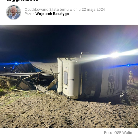
59755 odsłon
Opublikowano
2 lata temu
w dniu
22 maja 2024
Przez
Wojciech Basałygo
Foto: OSP Wolin