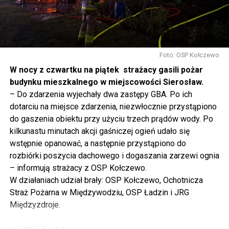
mówię, tutaj, na wyspie Wolin, na wyspie Uznam, Polska
się tutaj nie kończy, Polska się tutaj zaczyna.
Gdyby nie determinacja rządu Prawa i Sprawiedliwości,
to tunel pod Świną do dzisiaj byłby w sferze
Foto: OSP Kołczewo
projektowania i dyskusji. Ważny tutaj był wkład
W nocy z czwartku na piątek strażacy gasili pożar
samorządu, ale to rząd PiS podjął w tej sprawie
budynku mieszkalnego w miejscowości Sierosław.
najważniejsze decyzje. Powstał dzięki ogromnej
– Do zdarzenia wyjechały dwa zastępy GBA. Po ich
determinacji rządu najpierw Pani Premier Beaty Szydło,
dotarciu na miejsce zdarzenia, niezwłocznie przystąpiono
a następnie Pana Premiera Mateusza Morawieckiego.
do gaszenia obiektu przy użyciu trzech prądów wody. Po
Chciałbym podziękować Panu Premierowi za to jak
kilkunastu minutach akcji gaśniczej ogień udało się
osobiście pilnował powstania tej inwestycji. Cieszymy
wstępnie opanować, a następnie przystąpiono do
się, że turyści również korzystają z tunelu, cieszymy się,
rozbiórki poszycia dachowego i dogaszania zarzewi ognia
że wśród tych 4 milionów samochodów, które
– informują strażacy z OSP Kołczewo.
przejechały już otwartym tunelem w Świnoujściu,
W działaniach udział brały: OSP Kołczewo, Ochotnicza
przyjechało tutaj do nas tak wielu turystów z zagranicy
Straż Pożarna w Międzywodziu, OSP Ładzin i JRG
– powiedział Wiceprezes PiS Joachim Brudziński w
Międzyzdroje.
#Wolin.