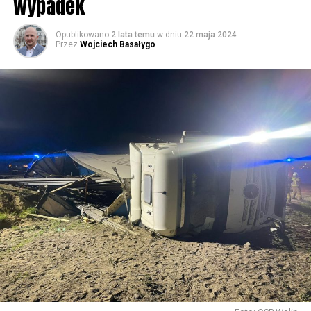
wypadek
59776 odsłon
Opublikowano
2 lata temu
w dniu
22 maja 2024
Przez
Wojciech Basałygo