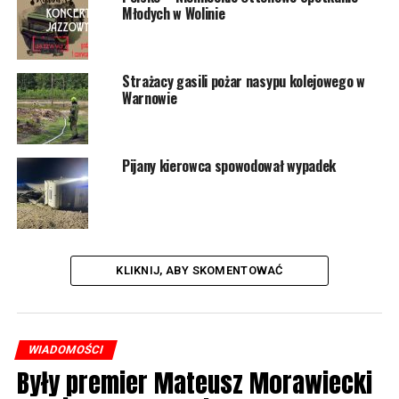
Młodych w Wolinie
Otwarte jest też Podziemne Miasto na Wyspie Wolin –
pierwsze wejście o 10:30, ostatnie
16:30. Z dworca PKP
przez najbliższe dni będą kursować bezpłatne autobusy
Strażacy gasili pożar nasypu kolejowego w
komunikacji miejskiej
Warnowie
5015 odsłon
Pijany kierowca spowodował wypadek
POWIĄZANE TEMATY:
WOLIN
NASTĘPNY
W ubiegłym roku tańczyli poloneza. W tym szyją
największą flagę narodową
KLIKNIJ, ABY SKOMENTOWAĆ
NIE PRZEGAP
Strażacy zneutralizowali plamę oleju w Uninie
WIADOMOŚCI
Były premier Mateusz Morawiecki