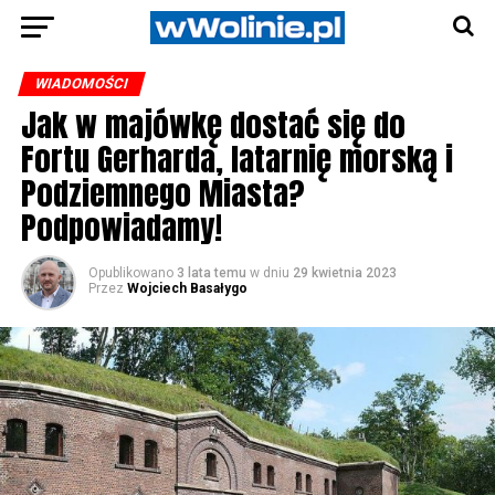
WIADOMOŚCI
Jak w majówkę dostać się do
Fortu Gerharda, latarnię morską i
Podziemnego Miasta?
Podpowiadamy!
Opublikowano
3 lata temu
w dniu
29 kwietnia 2023
Przez
Wojciech Basałygo