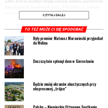
Adler. Jest to możliwe dzięki umowie między operatorem
Gazociągów Przesyłowych GAZ – SYSTEM S.A. a firmą
żeglugową Adler-Schiffe.
CZYTAJ DALEJ
Rozkład rejsów:
TO TEŻ MOŻE CI SIĘ SPODOBAĆ
29.04. – 07.05.2023
Były premier Mateusz Morawiecki przyjechał
do Wolina
bezpłatny transfer do Fortu Gerharda (wstęp do
Fortu Gerharda płatny na miejscu). Link do
biletów:
https://shop.adler-schiffe.de/index.php?
Doszczętnie spłonął dom w Sierosławiu
linie_id=5947&lang=pl
z przystań Świnoujście: 09:30 / 10:30/ 13:45 /
15:00 / 16:15 (bez wysiadania)
Będzie mniej ekranów akustycznych przy
z przystani Warszów: 09:45 / 10:45 / 14:00 /
ekspresowej „trójce”
15:15 / 16:45
Podróż powrotna z Fortu Gerharda: 11:00 /
13:45 / 14:15 / 15:30 / 16:30
Polsko – Niemieckie Ottonowe Spotkanie