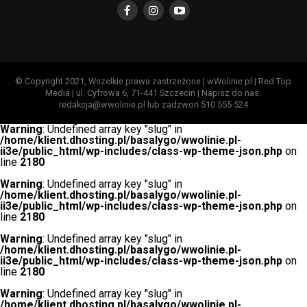
© Copyright 2021, Wszelkie prawa zastrzeżone | wWolinie.pl | Red Top
Media | ul. Cyfrowa 6, 71-441 Szczecin | Napisz do nas:
redakcja@wwolinie.pl lub zadzwoń 510 555 524
Warning
: Undefined array key "slug" in
/home/klient.dhosting.pl/basalygo/wwolinie.pl-
ii3e/public_html/wp-includes/class-wp-theme-json.php
on
line
2180
Warning
: Undefined array key "slug" in
/home/klient.dhosting.pl/basalygo/wwolinie.pl-
ii3e/public_html/wp-includes/class-wp-theme-json.php
on
line
2180
Warning
: Undefined array key "slug" in
/home/klient.dhosting.pl/basalygo/wwolinie.pl-
ii3e/public_html/wp-includes/class-wp-theme-json.php
on
line
2180
Warning
: Undefined array key "slug" in
/home/klient.dhosting.pl/basalygo/wwolinie.pl-