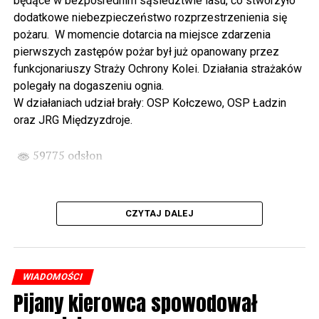
będące w bezpośrednim sąsiedztwie lasu, co stworzyło
spod biblioteki). O godzinie 19.00 w kolegiacie
dodatkowe niebezpieczeństwo rozprzestrzenienia się
wysłuchamy organowego koncertu w wykonaniu
pożaru. W momencie dotarcia na miejsce zdarzenia
państwa Witkowskich.
pierwszych zastępów pożar był już opanowany przez
funkcjonariuszy Straży Ochrony Kolei. Działania strażaków
Wyjątkowym wydarzeniem będzie koncert w wykonaniu
polegały na dogaszeniu ognia.
Kawuś Music Project, podczas którego wysłuchamy
W działaniach udział brały: OSP Kołczewo, OSP Ładzin
polskich przebojów w jazzowej aranżacji (godz. 20.00
oraz JRG Międzyzdroje.
przed biblioteką). Podczas koncertu zaplanowaliśmy dla
Państwa poczęstunek.
59775 odsłon
Projekt Polsko – Niemieckie Ottonowe Spotkanie
Młodych sfinansowany został z Funduszu Małych
Projektów Interreg VI A – Kultura i zrównoważona
CZYTAJ DALEJ
turystyka.
Partnerzy projektu: Gmina Wolin, Miasto Prenzlau
(Niemcy), Biblioteka Publiczna Gminy Wolin, Parafia
WIADOMOŚCI
Rzymskokatolicka w Wolinie
Pijany kierowca spowodował