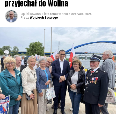
przyjechał do Wolina
Opublikowano
2 lata temu
w dniu
5 czerwca 2024
Przez
Wojciech Basałygo