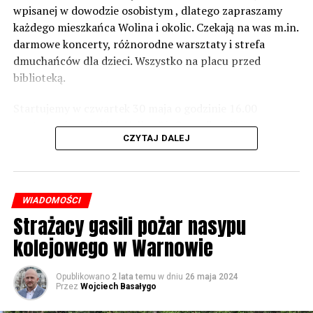
norm dopuszczalnego hałasu, no to nie możemy nic
wpisanej w dowodzie osobistym , dlatego zapraszamy
zrobić. Tam są odpowiednie normy – 61 i 56 decybeli –
każdego mieszkańca Wolina i okolic. Czekają na was m.in.
zaznacza.
darmowe koncerty, różnorodne warsztaty i strefa
dmuchańców dla dzieci. Wszystko na placu przed
Foto: Wojciech Basałygo
biblioteką.
Startujemy w czwartek 30 maja o godzinie 16.00
59776 odsłon
występami zespołów „Yellow” i „Specyficzni”.
CZYTAJ DALEJ
WIADOMOŚCI
Strażacy gasili pożar nasypu
kolejowego w Warnowie
Opublikowano
2 lata temu
w dniu
26 maja 2024
Przez
Wojciech Basałygo