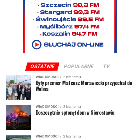
OSTATNIE
POPULARNE
TV
WIADOMOŚCI
2 lata temu
Były premier Mateusz Morawiecki przyjechał do
Wolina
WIADOMOŚCI
2 lata temu
Doszczętnie spłonął dom w Sierosławiu
WIADOMOŚCI
2 lata temu