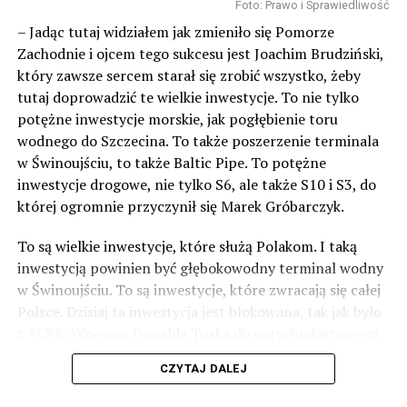
Foto: Prawo i Sprawiedliwość
– Jadąc tutaj widziałem jak zmieniło się Pomorze
Zachodnie i ojcem tego sukcesu jest Joachim Brudziński,
który zawsze sercem starał się zrobić wszystko, żeby
tutaj doprowadzić te wielkie inwestycje. To nie tylko
potężne inwestycje morskie, jak pogłębienie toru
wodnego do Szczecina. To także poszerzenie terminala
w Świnoujściu, to także Baltic Pipe. To potężne
inwestycje drogowe, nie tylko S6, ale także S10 i S3, do
której ogromnie przyczynił się Marek Gróbarczyk.
To są wielkie inwestycje, które służą Polakom. I taką
inwestycją powinien być głębokowodny terminal wodny
w Świnoujściu. To są inwestycje, które zwracają się całej
Polsce. Dzisiaj ta inwestycja jest blokowana, tak jak było
z #CPK. Wzywam Donalda Tuska do natychmiastowego
odblokowania CPK.
CZYTAJ DALEJ
Warto 9 czerwca postawić na tych, którzy wiedzą jak