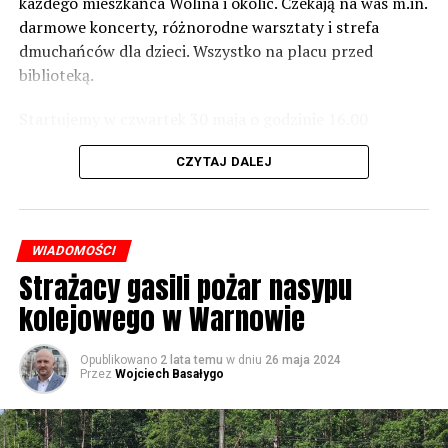
zrobić. Tam są odpowiednie normy – 61 i 56 decybeli –
każdego mieszkańca Wolina i okolic. Czekają na was m.in.
zaznacza.
darmowe koncerty, różnorodne warsztaty i strefa
dmuchańców dla dzieci. Wszystko na placu przed
Foto: Wojciech Basałygo
biblioteką.
Startujemy w czwartek 30 maja o godzinie 16.00
59800 odsłon
występami zespołów „Yellow” i „Specyficzni”.
CZYTAJ DALEJ
WIADOMOŚCI
Strażacy gasili pożar nasypu
kolejowego w Warnowie
Opublikowano
2 lata temu
w dniu
26 maja 2024
Przez
Wojciech Basałygo