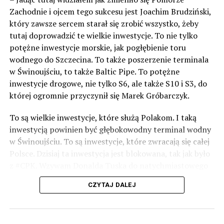
Zachodnie i ojcem tego sukcesu jest Joachim Brudziński,
który zawsze sercem starał się zrobić wszystko, żeby
tutaj doprowadzić te wielkie inwestycje. To nie tylko
potężne inwestycje morskie, jak pogłębienie toru
wodnego do Szczecina. To także poszerzenie terminala
w Świnoujściu, to także Baltic Pipe. To potężne
inwestycje drogowe, nie tylko S6, ale także S10 i S3, do
której ogromnie przyczynił się Marek Gróbarczyk.
To są wielkie inwestycje, które służą Polakom. I taką
inwestycją powinien być głębokowodny terminal wodny
w Świnoujściu. To są inwestycje, które zwracają się całej
Polsce. Dzisiaj ta inwestycja jest blokowana, tak jak było
z #CPK. Wzywam Donalda Tuska do natychmiastowego
odblokowania CPK.
CZYTAJ DALEJ
Warto 9 czerwca postawić na tych, którzy wiedzą jak
wykorzystać wspaniały potencjał Zachodniego Pomorza,
o którym śp. Lech Kaczyński powiedział, że jest naszą