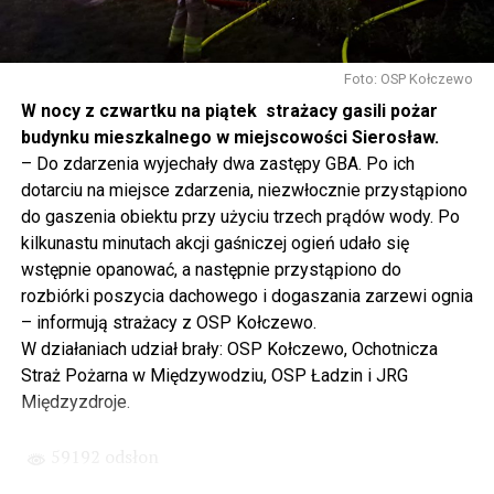
się tutaj nie kończy, Polska się tutaj zaczyna.
Gdyby nie determinacja rządu Prawa i Sprawiedliwości,
to tunel pod Świną do dzisiaj byłby w sferze
Foto: OSP Kołczewo
projektowania i dyskusji. Ważny tutaj był wkład
W nocy z czwartku na piątek strażacy gasili pożar
samorządu, ale to rząd PiS podjął w tej sprawie
budynku mieszkalnego w miejscowości Sierosław.
najważniejsze decyzje. Powstał dzięki ogromnej
– Do zdarzenia wyjechały dwa zastępy GBA. Po ich
determinacji rządu najpierw Pani Premier Beaty Szydło,
dotarciu na miejsce zdarzenia, niezwłocznie przystąpiono
a następnie Pana Premiera Mateusza Morawieckiego.
do gaszenia obiektu przy użyciu trzech prądów wody. Po
Chciałbym podziękować Panu Premierowi za to jak
kilkunastu minutach akcji gaśniczej ogień udało się
osobiście pilnował powstania tej inwestycji. Cieszymy
wstępnie opanować, a następnie przystąpiono do
się, że turyści również korzystają z tunelu, cieszymy się,
rozbiórki poszycia dachowego i dogaszania zarzewi ognia
że wśród tych 4 milionów samochodów, które
– informują strażacy z OSP Kołczewo.
przejechały już otwartym tunelem w Świnoujściu,
W działaniach udział brały: OSP Kołczewo, Ochotnicza
przyjechało tutaj do nas tak wielu turystów z zagranicy
Straż Pożarna w Międzywodziu, OSP Ładzin i JRG
– powiedział Wiceprezes PiS Joachim Brudziński w
Międzyzdroje.
#Wolin.
59192 odsłon
– Za czasów rządu Prawa i Sprawiedliwości