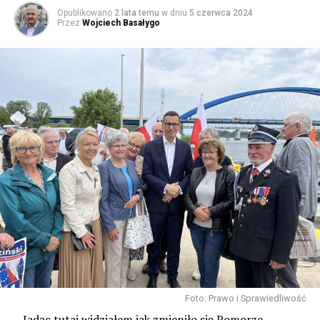
Opublikowano
2 lata temu
w dniu
5 czerwca 2024
Przez
Wojciech Basałygo
Foto: Prawo i Sprawiedliwość
– Jadąc tutaj widziałem jak zmieniło się Pomorze