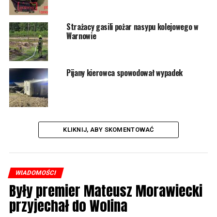
NASTĘPNY
W Wolinie otwarto jadłodzielnię. Będą stałe dostawy
Strażacy gasili pożar nasypu kolejowego w
żywności
Warnowie
NIE PRZEGAP
Enea zmodernizowała stację energetyczną w Recławiu
Pijany kierowca spowodował wypadek
KLIKNIJ, ABY SKOMENTOWAĆ
WIADOMOŚCI
Były premier Mateusz Morawiecki
przyjechał do Wolina