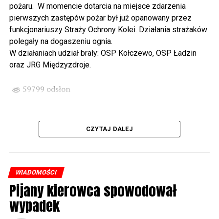
pożaru. W momencie dotarcia na miejsce zdarzenia
państwa Witkowskich.
pierwszych zastępów pożar był już opanowany przez
funkcjonariuszy Straży Ochrony Kolei. Działania strażaków
Wyjątkowym wydarzeniem będzie koncert w wykonaniu
polegały na dogaszeniu ognia.
Kawuś Music Project, podczas którego wysłuchamy
W działaniach udział brały: OSP Kołczewo, OSP Ładzin
polskich przebojów w jazzowej aranżacji (godz. 20.00
oraz JRG Międzyzdroje.
przed biblioteką). Podczas koncertu zaplanowaliśmy dla
Państwa poczęstunek.
59799 odsłon
Projekt Polsko – Niemieckie Ottonowe Spotkanie
Młodych sfinansowany został z Funduszu Małych
Projektów Interreg VI A – Kultura i zrównoważona
CZYTAJ DALEJ
turystyka.
Partnerzy projektu: Gmina Wolin, Miasto Prenzlau
(Niemcy), Biblioteka Publiczna Gminy Wolin, Parafia
WIADOMOŚCI
Rzymskokatolicka w Wolinie
Pijany kierowca spowodował
wypadek
59800 odsłon