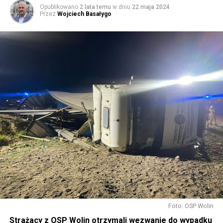
Opublikowano
2 lata temu
w dniu
22 maja 2024
Przez
Wojciech Basałygo
Foto: OSP Wolin
Strażacy z OSP Wolin otrzymali wezwanie do wypadku