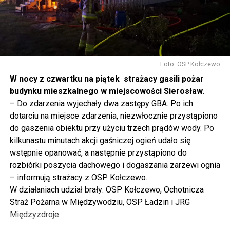
tak to traktujemy. Jesteśmy dzisiaj w Wolinie. Często to
mówię, tutaj, na wyspie Wolin, na wyspie Uznam, Polska
się tutaj nie kończy, Polska się tutaj zaczyna.
Gdyby nie determinacja rządu Prawa i Sprawiedliwości,
to tunel pod Świną do dzisiaj byłby w sferze
Foto: OSP Kołczewo
projektowania i dyskusji. Ważny tutaj był wkład
W nocy z czwartku na piątek strażacy gasili pożar
samorządu, ale to rząd PiS podjął w tej sprawie
budynku mieszkalnego w miejscowości Sierosław.
najważniejsze decyzje. Powstał dzięki ogromnej
– Do zdarzenia wyjechały dwa zastępy GBA. Po ich
determinacji rządu najpierw Pani Premier Beaty Szydło,
dotarciu na miejsce zdarzenia, niezwłocznie przystąpiono
a następnie Pana Premiera Mateusza Morawieckiego.
do gaszenia obiektu przy użyciu trzech prądów wody. Po
Chciałbym podziękować Panu Premierowi za to jak
kilkunastu minutach akcji gaśniczej ogień udało się
osobiście pilnował powstania tej inwestycji. Cieszymy
wstępnie opanować, a następnie przystąpiono do
się, że turyści również korzystają z tunelu, cieszymy się,
rozbiórki poszycia dachowego i dogaszania zarzewi ognia
że wśród tych 4 milionów samochodów, które
– informują strażacy z OSP Kołczewo.
przejechały już otwartym tunelem w Świnoujściu,
W działaniach udział brały: OSP Kołczewo, Ochotnicza
przyjechało tutaj do nas tak wielu turystów z zagranicy
Straż Pożarna w Międzywodziu, OSP Ładzin i JRG
– powiedział Wiceprezes PiS Joachim Brudziński w
Międzyzdroje.
#Wolin.