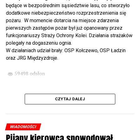
Wikingów lub zwiedzając miasto z przewodnikiem (start
będące w bezpośrednim sąsiedztwie lasu, co stworzyło
spod biblioteki). O godzinie 19.00 w kolegiacie
dodatkowe niebezpieczeństwo rozprzestrzenienia się
wysłuchamy organowego koncertu w wykonaniu
pożaru. W momencie dotarcia na miejsce zdarzenia
państwa Witkowskich.
pierwszych zastępów pożar był już opanowany przez
funkcjonariuszy Straży Ochrony Kolei. Działania strażaków
Wyjątkowym wydarzeniem będzie koncert w wykonaniu
polegały na dogaszeniu ognia.
Kawuś Music Project, podczas którego wysłuchamy
W działaniach udział brały: OSP Kołczewo, OSP Ładzin
polskich przebojów w jazzowej aranżacji (godz. 20.00
oraz JRG Międzyzdroje.
przed biblioteką). Podczas koncertu zaplanowaliśmy dla
Państwa poczęstunek.
59498 odsłon
Projekt Polsko – Niemieckie Ottonowe Spotkanie
Młodych sfinansowany został z Funduszu Małych
Projektów Interreg VI A – Kultura i zrównoważona
CZYTAJ DALEJ
turystyka.
Partnerzy projektu: Gmina Wolin, Miasto Prenzlau
(Niemcy), Biblioteka Publiczna Gminy Wolin, Parafia
WIADOMOŚCI
Rzymskokatolicka w Wolinie
Pijany kierowca spowodował