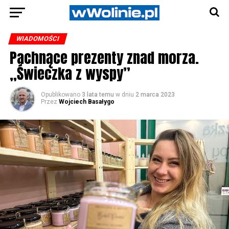
WIADOMOŚCI
Pachnące prezenty znad morza.
„Świeczka z wyspy”
Opublikowano
3 lata temu
w dniu
2 marca 2023
Przez
Wojciech Basałygo