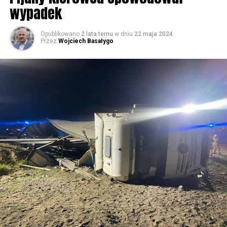
wypadek
59499 odsłon
Opublikowano
2 lata temu
w dniu
22 maja 2024
Przez
Wojciech Basałygo