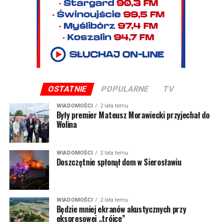
OSTATNIE
POPULARNE
TV
WIADOMOŚCI
2 lata temu
Były premier Mateusz Morawiecki przyjechał do
Wolina
WIADOMOŚCI
2 lata temu
Doszczętnie spłonął dom w Sierosławiu
WIADOMOŚCI
2 lata temu
Będzie mniej ekranów akustycznych przy
ekspresowej „trójce”