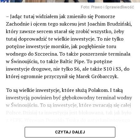
Czy gminy z wyspy Wolin stać na wspólne wybudowanie
Foto: Prawo i Sprawiedliwość
25-metrowego basenu pływackiego?
– Jadąc tutaj widziałem jak zmieniło się Pomorze
NIE PRZEGAP
Zachodnie i ojcem tego sukcesu jest Joachim Brudziński,
Rok budowy drogi ekspresowej S3 Świnoujście –
który zawsze sercem starał się zrobić wszystko, żeby
Troszyn. Zobacz film!
tutaj doprowadzić te wielkie inwestycje. To nie tylko
potężne inwestycje morskie, jak pogłębienie toru
wodnego do Szczecina. To także poszerzenie terminala
w Świnoujściu, to także Baltic Pipe. To potężne
inwestycje drogowe, nie tylko S6, ale także S10 i S3, do
której ogromnie przyczynił się Marek Gróbarczyk.
To są wielkie inwestycje, które służą Polakom. I taką
inwestycją powinien być głębokowodny terminal wodny
w Świnoujściu. To są inwestycje, które zwracają się całej
Polsce. Dzisiaj ta inwestycja jest blokowana, tak jak było
z #CPK. Wzywam Donalda Tuska do natychmiastowego
odblokowania CPK.
CZYTAJ DALEJ