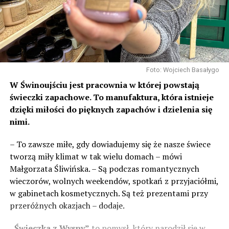
Foto: Wojciech Basałygo
W Świnoujściu jest pracownia w której powstają
świeczki zapachowe. To manufaktura, która istnieje
dzięki miłości do pięknych zapachów i dzielenia się
nimi.
– To zawsze miłe, gdy dowiadujemy się że nasze świece
tworzą miły klimat w tak wielu domach – mówi
Małgorzata Śliwińska. – Są podczas romantycznych
wieczorów, wolnych weekendów, spotkań z przyjaciółmi,
w gabinetach kosmetycznych. Są też prezentami przy
przeróżnych okazjach – dodaje.
„Świeczka z Wyspy”
to pomysł, który narodził się w