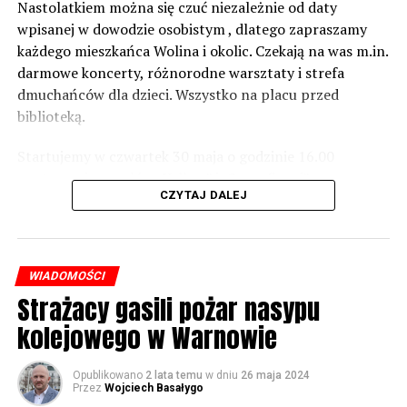
zabezpieczeń. Dopóki nie będzie tych przekroczonych
Nastolatkiem można się czuć niezależnie od daty
norm dopuszczalnego hałasu, no to nie możemy nic
wpisanej w dowodzie osobistym , dlatego zapraszamy
zrobić. Tam są odpowiednie normy – 61 i 56 decybeli –
każdego mieszkańca Wolina i okolic. Czekają na was m.in.
zaznacza.
darmowe koncerty, różnorodne warsztaty i strefa
dmuchańców dla dzieci. Wszystko na placu przed
Foto: Wojciech Basałygo
biblioteką.
Startujemy w czwartek 30 maja o godzinie 16.00
59499 odsłon
występami zespołów „Yellow” i „Specyficzni”.
CZYTAJ DALEJ
WIADOMOŚCI
Strażacy gasili pożar nasypu
kolejowego w Warnowie
Opublikowano
2 lata temu
w dniu
26 maja 2024
Przez
Wojciech Basałygo