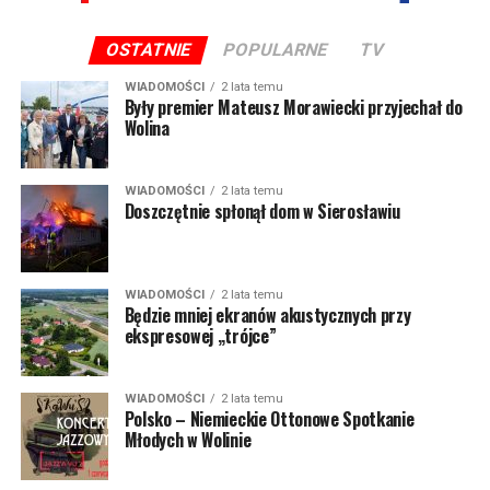
OSTATNIE
POPULARNE
TV
WIADOMOŚCI
2 lata temu
Były premier Mateusz Morawiecki przyjechał do
Wolina
WIADOMOŚCI
2 lata temu
Doszczętnie spłonął dom w Sierosławiu
WIADOMOŚCI
2 lata temu
Będzie mniej ekranów akustycznych przy
ekspresowej „trójce”
WIADOMOŚCI
2 lata temu
Polsko – Niemieckie Ottonowe Spotkanie
Młodych w Wolinie