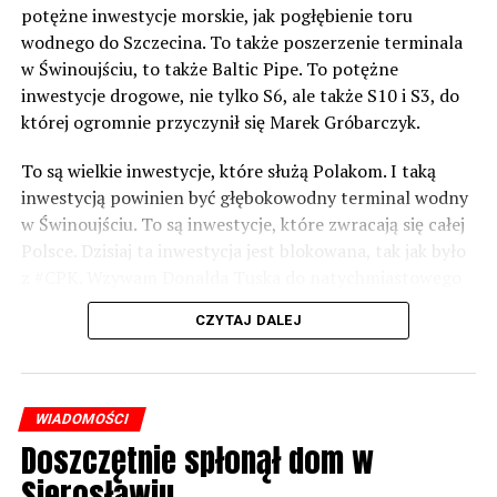
potężne inwestycje morskie, jak pogłębienie toru
wodnego do Szczecina. To także poszerzenie terminala
w Świnoujściu, to także Baltic Pipe. To potężne
inwestycje drogowe, nie tylko S6, ale także S10 i S3, do
której ogromnie przyczynił się Marek Gróbarczyk.
To są wielkie inwestycje, które służą Polakom. I taką
inwestycją powinien być głębokowodny terminal wodny
w Świnoujściu. To są inwestycje, które zwracają się całej
Polsce. Dzisiaj ta inwestycja jest blokowana, tak jak było
z #CPK. Wzywam Donalda Tuska do natychmiastowego
odblokowania CPK.
CZYTAJ DALEJ
Warto 9 czerwca postawić na tych, którzy wiedzą jak
wykorzystać wspaniały potencjał Zachodniego Pomorza,
o którym śp. Lech Kaczyński powiedział, że jest naszą
WIADOMOŚCI
racją stanu. Warto zagłosować na kandydatów PiS 9
Doszczętnie spłonął dom w
czerwca, bo w Europarlamencie będą toczyły się
Sierosławiu
dyskusje, które mają ogromny wpływ na Polskę. Naszą