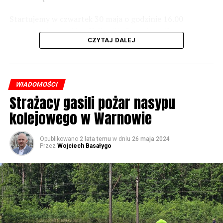
Startujemy w czwartek 30 maja o godzinie 16.00
59527 odsłon
występami zespołów „Yellow” i „Specyficzni”.
CZYTAJ DALEJ
WIADOMOŚCI
Strażacy gasili pożar nasypu
kolejowego w Warnowie
Opublikowano
2 lata temu
w dniu
26 maja 2024
Przez
Wojciech Basałygo
W piątek koncerty będą odbywały się już od rana, jednak