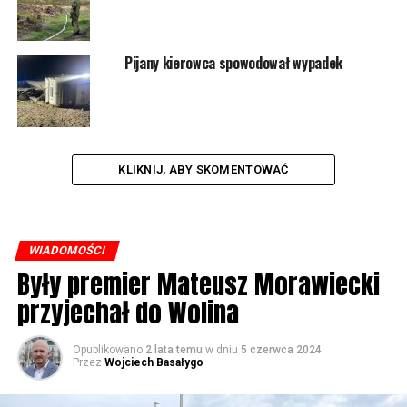
Pijany kierowca spowodował wypadek
KLIKNIJ, ABY SKOMENTOWAĆ
WIADOMOŚCI
Były premier Mateusz Morawiecki
przyjechał do Wolina
Opublikowano
2 lata temu
w dniu
5 czerwca 2024
Przez
Wojciech Basałygo