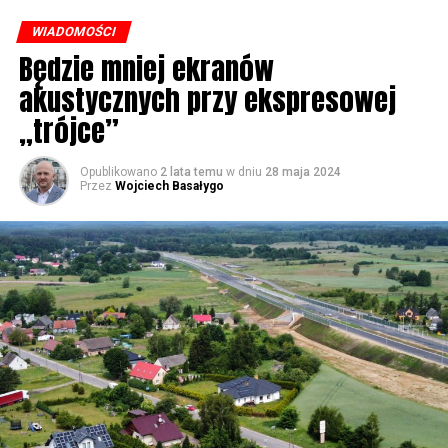
były chaszcze. Nic tutaj się nie działo. Rybacy pracowali
WIADOMOŚCI
w fatalnych warunkach. Dzisiaj jest piękne nabrzeże. To
Będzie mniej ekranów
co zapewnialiśmy w ramach naszych kampanii
akustycznych przy ekspresowej
wyborczych, w zasadzie wszystko zostało zrealizowane –
powiedział Poseł PiS Marek Gróbarczyk w #Wolin.
„trójce”
Opublikowano
2 lata temu
w dniu
28 maja 2024
56691 odsłon
Przez
Wojciech Basałygo