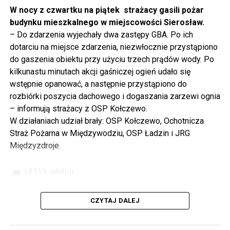
projektowania i dyskusji. Ważny tutaj był wkład
W nocy z czwartku na piątek strażacy gasili pożar
samorządu, ale to rząd PiS podjął w tej sprawie
budynku mieszkalnego w miejscowości Sierosław.
najważniejsze decyzje. Powstał dzięki ogromnej
– Do zdarzenia wyjechały dwa zastępy GBA. Po ich
determinacji rządu najpierw Pani Premier Beaty Szydło,
dotarciu na miejsce zdarzenia, niezwłocznie przystąpiono
a następnie Pana Premiera Mateusza Morawieckiego.
do gaszenia obiektu przy użyciu trzech prądów wody. Po
Chciałbym podziękować Panu Premierowi za to jak
kilkunastu minutach akcji gaśniczej ogień udało się
osobiście pilnował powstania tej inwestycji. Cieszymy
wstępnie opanować, a następnie przystąpiono do
się, że turyści również korzystają z tunelu, cieszymy się,
rozbiórki poszycia dachowego i dogaszania zarzewi ognia
że wśród tych 4 milionów samochodów, które
– informują strażacy z OSP Kołczewo.
przejechały już otwartym tunelem w Świnoujściu,
W działaniach udział brały: OSP Kołczewo, Ochotnicza
przyjechało tutaj do nas tak wielu turystów z zagranicy
Straż Pożarna w Międzywodziu, OSP Ładzin i JRG
– powiedział Wiceprezes PiS Joachim Brudziński w
Międzyzdroje.
#Wolin.
58919 odsłon
– Za czasów rządu Prawa i Sprawiedliwości
zainwestowano ogromne pieniądze w modernizację
CZYTAJ DALEJ
poszczególnych portów, w tym w Szczecinie, w
Świnoujściu. Z drugiej strony realizowaliśmy również
małe inwestycje. To miejsce, gdzie teraz stoimy, to kiedyś