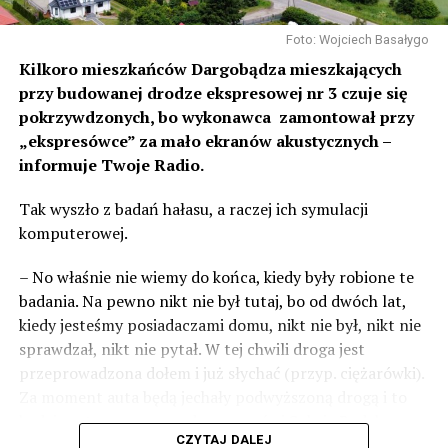
Foto: Wojciech Basałygo
Kilkoro mieszkańców Dargobądza mieszkających
przy budowanej drodze ekspresowej nr 3 czuje się
pokrzywdzonych, bo wykonawca zamontował przy
„ekspresówce” za mało ekranów akustycznych –
informuje Twoje Radio.
Tak wyszło z badań hałasu, a raczej ich symulacji
komputerowej.
– No właśnie nie wiemy do końca, kiedy były robione te
badania. Na pewno nikt nie był tutaj, bo od dwóch lat,
kiedy jesteśmy posiadaczami domu, nikt nie był, nikt nie
sprawdzał, nikt nie pytał. W tej chwili droga jest
przeprowadzona dołem i już słychać (przyp. ciężarówki).
Za moment auta będą jechały podwyższoną drogą i to
będzie czteropasmowa droga – mówi Sylwia Rudak,
CZYTAJ DALEJ
mieszkanka Dargobądza.