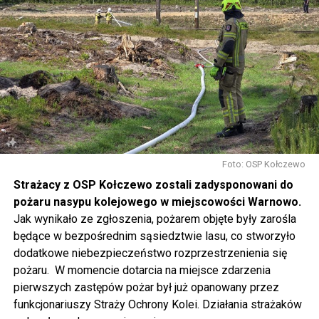
w sposób szczególny zachęcamy do udziału w
warsztatach, które rozpoczną się o 14.30 w namiotach
rozstawionych przed biblioteką. Będziecie mogli m.in.
pofilcować, nauczyć się makramowych splotów, napisać
dyktando, wziąć udział w warsztatach fotograficznych i
ekologicznych, namalować obraz, zrobić grafitti czy
stworzyć pachnącą sojową świeczkę.
Gwiazdą wieczoru będzie Magda Anioł, której koncert
rozpocznie się o godzinie 18.00.
Foto: OSP Kołczewo
Strażacy z OSP Kołczewo zostali zadysponowani do
W sobotę o godz. 15 wspólnie na nowo odkryjemy Wolin
pożaru nasypu kolejowego w miejscowości Warnowo.
odbywając podróż w czasie za sprawą Centrum Słowian i
Jak wynikało ze zgłoszenia, pożarem objęte były zarośla
Wikingów lub zwiedzając miasto z przewodnikiem (start
będące w bezpośrednim sąsiedztwie lasu, co stworzyło
spod biblioteki). O godzinie 19.00 w kolegiacie
dodatkowe niebezpieczeństwo rozprzestrzenienia się
wysłuchamy organowego koncertu w wykonaniu
pożaru. W momencie dotarcia na miejsce zdarzenia
państwa Witkowskich.
pierwszych zastępów pożar był już opanowany przez
funkcjonariuszy Straży Ochrony Kolei. Działania strażaków
Wyjątkowym wydarzeniem będzie koncert w wykonaniu