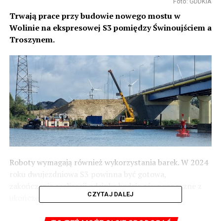
Foto: GDDKiA
Trwają prace przy budowie nowego mostu w
Wolinie na ekspresowej S3 pomiędzy Świnoujściem a
Troszynem.
Roboty wymagają również wykorzystania barek. W 2024
roku dwujezdniowa S3 powinna być gotowa,
zakończenie realizacji odcinka będzie równoznaczne z
CZYTAJ DALEJ
ukończeniem całej S3 od Bałtyku do Czech.
Foto: GDDKiA