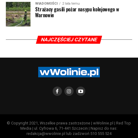
WIADOMOŚCI
2 lata temu
Strażacy gasili pożar nasypu kolejowego w
Warnowie
NAJCZĘŚCIEJ CZYTANE
© Copyright 2021, Wszelkie prawa zastrzeżone | wWolinie.pl | Red Top
Media | ul. Cyfrowa 6, 71-441 Szczecin | Napisz do nas:
redakcja@wwolinie.pl lub zadzwoń 510 555 524