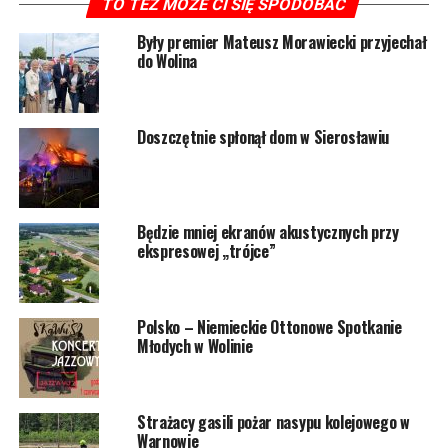
TO TEŻ MOŻE CI SIĘ SPODOBAĆ
Były premier Mateusz Morawiecki przyjechał
do Wolina
12489 odsłon
POWIĄZANE TEMATY:
WOLIN
Doszczętnie spłonął dom w Sierosławiu
NASTĘPNY
Można dołączyć do bractwa kurkowego i nauczyć się
strzelać
Będzie mniej ekranów akustycznych przy
NIE PRZEGAP
ekspresowej „trójce”
Gaśnicze ćwiczenia w szkole podstawowej
Polsko – Niemieckie Ottonowe Spotkanie
Młodych w Wolinie
Strażacy gasili pożar nasypu kolejowego w
Warnowie