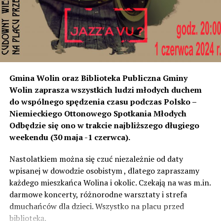
poziom dźwięku co tam. Sprawdzałyśmy, że odległość
naszych nieruchomości od drogi jest taka sama, a nawet
w stosunku do niektórych mniejsza niż tych, które są na
początku miejscowości chronione ekranami – mówi
Jolanta Podhajska.
Przedstawiciel GDDKiA mówi, że po roku od oddania
Gmina Wolin oraz Biblioteka Publiczna Gminy
inwestycji będzie przeprowadzona ponowna analiza
Wolin zaprasza wszystkich ludzi młodych duchem
hałasu, jeśli decybeli będzie więcej niż sądzono –
do wspólnego spędzenia czasu podczas Polsko –
wówczas ekrany zostaną zamontowane.
Niemieckiego Ottonowego Spotkania Młodych
Odbędzie się ono w trakcie najbliższego długiego
– Jeżeli wyjdzie na to, że są przekroczone normy, to
weekendu (30 maja -1 czerwca).
wówczas będą podjęte działania w celu realizacji takich
zabezpieczeń. Dopóki nie będzie tych przekroczonych
Nastolatkiem można się czuć niezależnie od daty
norm dopuszczalnego hałasu, no to nie możemy nic
wpisanej w dowodzie osobistym , dlatego zapraszamy
zrobić. Tam są odpowiednie normy – 61 i 56 decybeli –
każdego mieszkańca Wolina i okolic. Czekają na was m.in.
zaznacza.
darmowe koncerty, różnorodne warsztaty i strefa
dmuchańców dla dzieci. Wszystko na placu przed
Foto: Wojciech Basałygo
biblioteką.