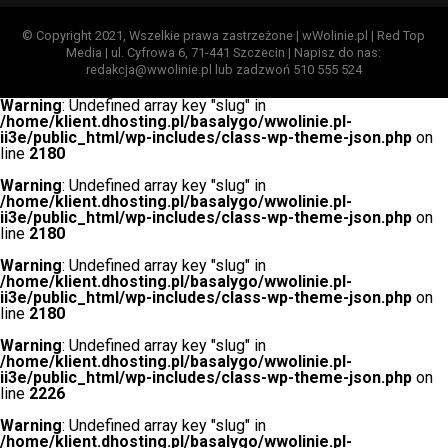
© Copyright 2021, Wszelkie prawa zastrzeżone | wWolinie.pl | Red Top
Media | ul. Cyfrowa 6, 71-441 Szczecin | Napisz do nas:
redakcja@wwolinie.pl lub zadzwoń 510 555 524
Warning
: Undefined array key "slug" in
/home/klient.dhosting.pl/basalygo/wwolinie.pl-
ii3e/public_html/wp-includes/class-wp-theme-json.php
on
line
2180
Warning
: Undefined array key "slug" in
/home/klient.dhosting.pl/basalygo/wwolinie.pl-
ii3e/public_html/wp-includes/class-wp-theme-json.php
on
line
2180
Warning
: Undefined array key "slug" in
/home/klient.dhosting.pl/basalygo/wwolinie.pl-
ii3e/public_html/wp-includes/class-wp-theme-json.php
on
line
2180
Warning
: Undefined array key "slug" in
/home/klient.dhosting.pl/basalygo/wwolinie.pl-
ii3e/public_html/wp-includes/class-wp-theme-json.php
on
line
2226
Warning
: Undefined array key "slug" in
/home/klient.dhosting.pl/basalygo/wwolinie.pl-