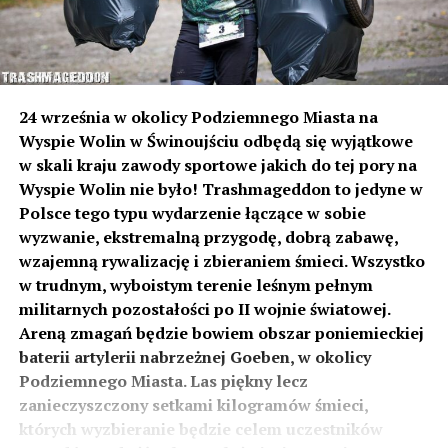
24 września w okolicy Podziemnego Miasta na
Wyspie Wolin w Świnoujściu odbędą się wyjątkowe
w skali kraju zawody sportowe jakich do tej pory na
Wyspie Wolin nie było! Trashmageddon to jedyne w
Polsce tego typu wydarzenie łączące w sobie
wyzwanie, ekstremalną przygodę, dobrą zabawę,
wzajemną rywalizację i zbieraniem śmieci. Wszystko
w trudnym, wyboistym terenie leśnym pełnym
militarnych pozostałości po II wojnie światowej.
Areną zmagań będzie bowiem obszar poniemieckiej
baterii artylerii nabrzeżnej Goeben, w okolicy
Podziemnego Miasta. Las piękny lecz
zanieczyszczony setkami kilogramów śmieci,
których wyzbieranie będzie celem uczestników