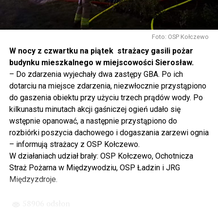
się tutaj nie kończy, Polska się tutaj zaczyna.
Gdyby nie determinacja rządu Prawa i Sprawiedliwości,
to tunel pod Świną do dzisiaj byłby w sferze
Foto: OSP Kołczewo
projektowania i dyskusji. Ważny tutaj był wkład
W nocy z czwartku na piątek strażacy gasili pożar
samorządu, ale to rząd PiS podjął w tej sprawie
budynku mieszkalnego w miejscowości Sierosław.
najważniejsze decyzje. Powstał dzięki ogromnej
– Do zdarzenia wyjechały dwa zastępy GBA. Po ich
determinacji rządu najpierw Pani Premier Beaty Szydło,
dotarciu na miejsce zdarzenia, niezwłocznie przystąpiono
a następnie Pana Premiera Mateusza Morawieckiego.
do gaszenia obiektu przy użyciu trzech prądów wody. Po
Chciałbym podziękować Panu Premierowi za to jak
kilkunastu minutach akcji gaśniczej ogień udało się
osobiście pilnował powstania tej inwestycji. Cieszymy
wstępnie opanować, a następnie przystąpiono do
się, że turyści również korzystają z tunelu, cieszymy się,
rozbiórki poszycia dachowego i dogaszania zarzewi ognia
że wśród tych 4 milionów samochodów, które
– informują strażacy z OSP Kołczewo.
przejechały już otwartym tunelem w Świnoujściu,
W działaniach udział brały: OSP Kołczewo, Ochotnicza
przyjechało tutaj do nas tak wielu turystów z zagranicy
Straż Pożarna w Międzywodziu, OSP Ładzin i JRG
– powiedział Wiceprezes PiS Joachim Brudziński w
Międzyzdroje.
#Wolin.
58906 odsłon
– Za czasów rządu Prawa i Sprawiedliwości