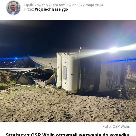
Opublikowano
2 lata temu
w dniu
22 maja 2024
Przez
Wojciech Basałygo
Foto: OSP Wolin
Strażacy z OSP Wolin otrzymali wezwanie do wypadku