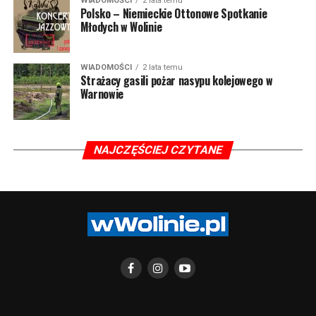
WIADOMOŚCI
2 lata temu
Polsko – Niemieckie Ottonowe Spotkanie
Młodych w Wolinie
WIADOMOŚCI
2 lata temu
Strażacy gasili pożar nasypu kolejowego w
Warnowie
NAJCZĘŚCIEJ CZYTANE