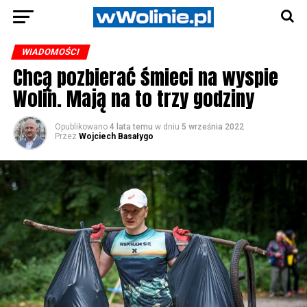
WIADOMOŚCI
Chcą pozbierać śmieci na wyspie
Wolin. Mają na to trzy godziny
Opublikowano
4 lata temu
w dniu
5 września 2022
Przez
Wojciech Basałygo