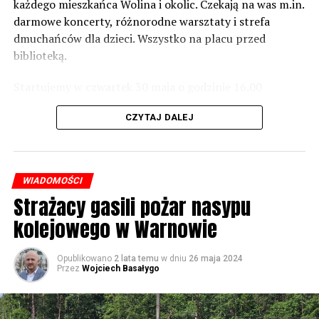
zrobić. Tam są odpowiednie normy – 61 i 56 decybeli –
każdego mieszkańca Wolina i okolic. Czekają na was m.in.
zaznacza.
darmowe koncerty, różnorodne warsztaty i strefa
dmuchańców dla dzieci. Wszystko na placu przed
Foto: Wojciech Basałygo
biblioteką.
Startujemy w czwartek 30 maja o godzinie 16.00
59514 odsłon
występami zespołów „Yellow” i „Specyficzni”.
CZYTAJ DALEJ
WIADOMOŚCI
Strażacy gasili pożar nasypu
kolejowego w Warnowie
Opublikowano
2 lata temu
w dniu
26 maja 2024
Przez
Wojciech Basałygo