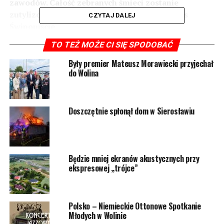
zawodów. Całość zebranych śmieci zostanie
zutylizowana dzięki wsparciu firmy Remondis
CZYTAJ DALEJ
Świnoujście.
TO TEŻ MOŻE CI SIĘ SPODOBAĆ
Były premier Mateusz Morawiecki przyjechał
do Wolina
Doszczętnie spłonął dom w Sierosławiu
Będzie mniej ekranów akustycznych przy
ekspresowej „trójce”
Polsko – Niemieckie Ottonowe Spotkanie
W Trashmageddonie nie liczy się czas, ani to czy ktoś
Młodych w Wolinie