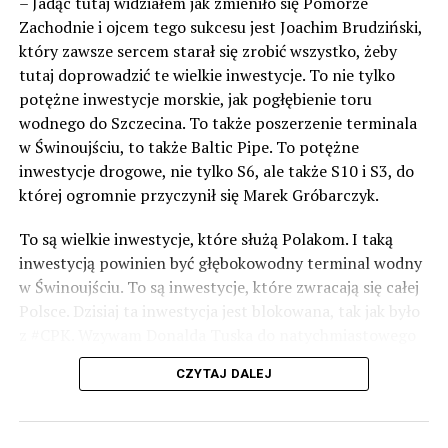
– Jadąc tutaj widziałem jak zmieniło się Pomorze
POWIĄZANE TEMATY:
WOLIN
Zachodnie i ojcem tego sukcesu jest Joachim Brudziński,
NASTĘPNY
który zawsze sercem starał się zrobić wszystko, żeby
Na Bałtyku uratowano windsurfera. Miał złamany żagiel
tutaj doprowadzić te wielkie inwestycje. To nie tylko
potężne inwestycje morskie, jak pogłębienie toru
NIE PRZEGAP
Wspólne świętowanie na wolińskich dożynkach. Zobacz
wodnego do Szczecina. To także poszerzenie terminala
zdjęcia!
w Świnoujściu, to także Baltic Pipe. To potężne
inwestycje drogowe, nie tylko S6, ale także S10 i S3, do
której ogromnie przyczynił się Marek Gróbarczyk.
To są wielkie inwestycje, które służą Polakom. I taką
inwestycją powinien być głębokowodny terminal wodny
w Świnoujściu. To są inwestycje, które zwracają się całej
Polsce. Dzisiaj ta inwestycja jest blokowana, tak jak było
z #CPK. Wzywam Donalda Tuska do natychmiastowego
odblokowania CPK.
CZYTAJ DALEJ
Warto 9 czerwca postawić na tych, którzy wiedzą jak
wykorzystać wspaniały potencjał Zachodniego Pomorza,