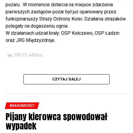
wysłuchamy organowego koncertu w wykonaniu
pożaru. W momencie dotarcia na miejsce zdarzenia
państwa Witkowskich.
pierwszych zastępów pożar był już opanowany przez
funkcjonariuszy Straży Ochrony Kolei. Działania strażaków
Wyjątkowym wydarzeniem będzie koncert w wykonaniu
polegały na dogaszeniu ognia.
Kawuś Music Project, podczas którego wysłuchamy
W działaniach udział brały: OSP Kołczewo, OSP Ładzin
polskich przebojów w jazzowej aranżacji (godz. 20.00
oraz JRG Międzyzdroje.
przed biblioteką). Podczas koncertu zaplanowaliśmy dla
Państwa poczęstunek.
59513 odsłon
Projekt Polsko – Niemieckie Ottonowe Spotkanie
Młodych sfinansowany został z Funduszu Małych
Projektów Interreg VI A – Kultura i zrównoważona
CZYTAJ DALEJ
turystyka.
Partnerzy projektu: Gmina Wolin, Miasto Prenzlau
(Niemcy), Biblioteka Publiczna Gminy Wolin, Parafia
WIADOMOŚCI
Rzymskokatolicka w Wolinie
Pijany kierowca spowodował
wypadek
59514 odsłon